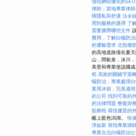
強化網站優化的SE
律師，當地專業律師
障隱私與舒適
法令
周到服務的選擇
了
需要攜帶哪些文件
該
費用，了解白蟻防治
的運輸需求
北投撥
的高地道路僅在夏天開
山，間歇泉，冰川，
美景和專業使該國
程
高效的關鍵字策
蟻防治，專業處理白
業用冰箱，完美適用
的公司
找到可靠的
的法律問題
整復與
筋療程
尋找優質的
蘸上藍色潟湖。
快
淨如新
尋找專業律
專業台北白蟻防治公