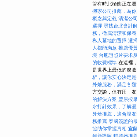
管有時北極熊正在漂
搬家公司推薦，為你
概念與定義
清潔公
選擇
尋找台北會計
務，徹底清潔和保養
私人墓地的選擇
選
人都能滿意
推薦優
境
台胞證照片要求
的收費標準
在這裡，
是世界上最低的腐
析，讓你安心決定是
外燴服務，滿足各類
方交談，但有用，
的解決方案
豐原按
水打針效果，了解漏
外燴推薦，適合親友
務推薦
泰國簽證的
協助你掌握真相
宜
到新護照
輔聽器推