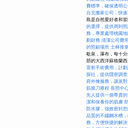
費標準，確保透明公
台北搬家公司，快速
島是自然愛好者和
的選擇，提供周到照
務，專業處理桃園地
劃財務
清潔公司費
的照顧場所
士林推
歇泉，瀑布，每十分
部的大西洋蘇格蘭
雷射手術費用，計劃
探社，提供隱密調查
府外燴服務，讓派對
筋膜刀療程
長照中
先人提供一個尊貴的
潔和保養你的肌膚
防水膠，強效密封您
品質的不鏽鋼水槽，
務，方便快捷的解決