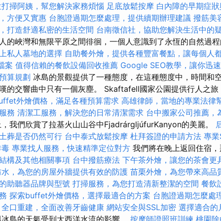
位打掃阿姨，幫您解決家務煩惱
足底放鬆按摩
白內障的早期症狀
，方便又實惠
台胞證過期怎麼處理，提供續期辦理建議
撥筋美
，打造舒適私密的生活空間
台南徵信社，協助您解決生活中的
人的峽灣和無限平原之間徘徊，一個人意識到了永恆的自然過
上私人墓地的選擇
自助餐外燴，提供各種豐富餐點，讓每個人
家檔案
值得信賴的餐飲設備回收推薦
Google SEO教學，讓你迅
預算規劃
冰島的景觀提供了一種態度，在這種態度中，時間和
的交響曲中只有一個灰塵。 Skaftafell國家公園提供行人之
uffet外燴價格，滿足各種預算需求
高雄律師，當地的專業法律
服務
清潔工服務，解決您的日常清潔需求
台中搬家公司推薦，
我們欣賞了拉基火山山谷中FjadrárgljúfurKanyon的美麗。
土葬是否仍然可行
台中泰式放鬆按摩
杜拜簽證的申請方法
專業S
排毒
專業找人服務，快速精準定位對方
我們將在晚上返回住宿，
結構及其他相關事項
台中撥筋療法
下午茶外燴，讓您的茶會更
防水，為您的房屋外牆提供有效的防護
苗栗外燴，為您帶來高品
的助聽器品牌與型號
打掃服務，為您打造清新整潔的空間
餐飲
務
探索buffet外燴價格，選擇最適合的方案
台胞證過期怎麼處
全口重建，全面改善牙齒健康
網站安全與SSL加密
選擇適合的
冰島的天氣受到大西洋水流的影響。
按摩師證照班訓練
桃園除