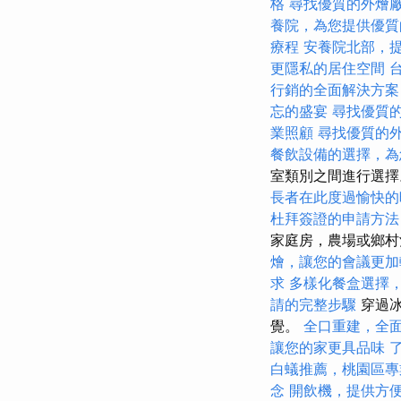
格
尋找優質的外燴
養院，為您提供優質
療程
安養院北部，
更隱私的居住空間
行銷的全面解決方案
忘的盛宴
尋找優質
業照顧
尋找優質的
餐飲設備的選擇，為
室類別之間進行選
長者在此度過愉快的
杜拜簽證的申請方法
家庭房，農場或鄉
燴，讓您的會議更加
求
多樣化餐盒選擇
請的完整步驟
穿過冰
覺。
全口重建，全
讓您的家更具品味
白蟻推薦，桃園區專
念
開飲機，提供方