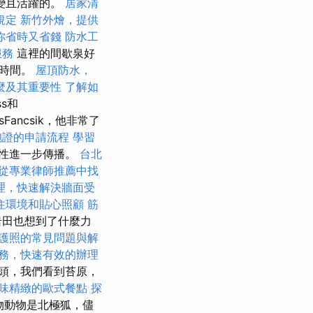
變且活躍的。
居家清
規定
新竹外燴，提供
你省時又省錢
防水工
服務
這裡的間歇泉好
的時間。
屋頂防水，
麼及其重要性
了解如
ss和
Fancsik，他非常了
胞證的申請流程
學習
性進一步傳播。
台北
從專業律師推薦中找
理，快速解決牆面受
住環境和貼心照顧
筋
岩田也想到了什麼力
護照的常見問題與解
務，快速有效的辦理
頭，我們看到苔原，
味精緻的歐式餐點
探
物動物是北極狐，儘