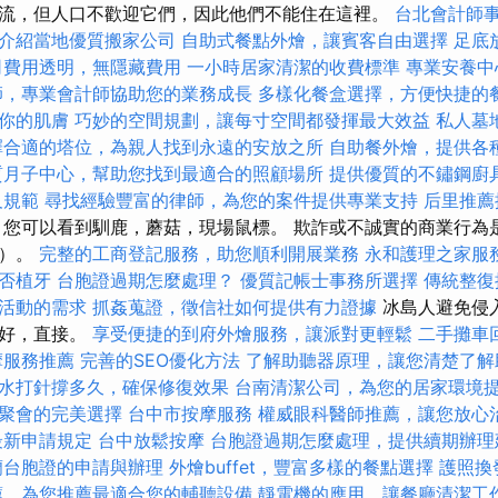
流，但人口不歡迎它們，因此他們不能住在這裡。
台北會計師
介紹當地優質搬家公司
自助式餐點外燴，讓賓客自由選擇
足底
司費用透明，無隱藏費用
一小時居家清潔的收費標準
專業安養中
師，專業會計師協助您的業務成長
多樣化餐盒選擇，方便快捷的
你的肌膚
巧妙的空間規劃，讓每寸空間都發揮最大效益
私人墓
擇合適的塔位，為親人找到永遠的安放之所
自助餐外燴，提供各
質月子中心，幫助您找到最適合的照顧場所
提供優質的不鏽鋼廚
及規範
尋找經驗豐富的律師，為您的案件提供專業支持
后里推
您可以看到馴鹿，蘑菇，現場鼠標。 欺詐或不誠實的商業行為
敗）。
完整的工商登記服務，助您順利開展業務
永和護理之家服
否植牙
台胞證過期怎麼處理？
優質記帳士事務所選擇
傳統整復
活動的需求
抓姦蒐證，徵信社如何提供有力證據
冰島人避免侵
友好，直接。
享受便捷的到府外燴服務，讓派對更輕鬆
二手攤車
摩服務推薦
完善的SEO優化方法
了解助聽器原理，讓您清楚了解
水打針撐多久，確保修復效果
台南清潔公司，為您的居家環境
聚會的完美選擇
台中市按摩服務
權威眼科醫師推薦，讓您放心
最新申請規定
台中放鬆按摩
台胞證過期怎麼處理，提供續期辦理
蘭台胞證的申請與辦理
外燴buffet，豐富多樣的餐點選擇
護照換
薦，為您推薦最適合您的輔聽設備
靜電機的應用，讓餐廳清潔工