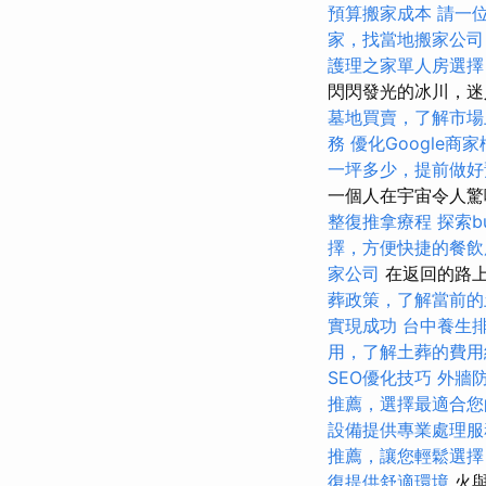
預算搬家成本
請一
家，找當地搬家公司
護理之家單人房選擇
閃閃發光的冰川，迷
墓地買賣，了解市場
務
優化Google商
一坪多少，提前做好
一個人在宇宙令人驚嘆
整復推拿療程
探索b
擇，方便快捷的餐飲
家公司
在返回的路上，
葬政策，了解當前的
實現成功
台中養生
用，了解土葬的費用
SEO優化技巧
外牆
推薦，選擇最適合您
設備提供專業處理服
推薦，讓您輕鬆選擇
復提供舒適環境
火與