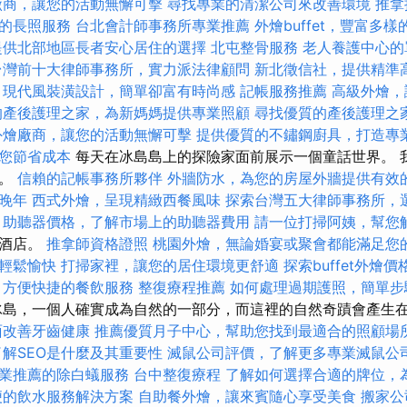
廠商，讓您的活動無懈可擊
尋找專業的清潔公司來改善環境
推拿
的長照服務
台北會計師事務所專業推薦
外燴buffet，豐富多
提供北部地區長者安心居住的選擇
北屯整骨服務
老人養護中心的
台灣前十大律師事務所，實力派法律顧問
新北徵信社，提供精準
現代風裝潢設計，簡單卻富有時尚感
記帳服務推薦
高級外燴，
的產後護理之家，為新媽媽提供專業照顧
尋找優質的產後護理之
外燴廠商，讓您的活動無懈可擊
提供優質的不鏽鋼廚具，打造專
您節省成本
每天在冰島島上的探險家面前展示一個童話世界。 
擇。
信賴的記帳事務所夥伴
外牆防水，為您的房屋外牆提供有效
晚年
西式外燴，呈現精緻西餐風味
探索台灣五大律師事務所，
助聽器價格，了解市場上的助聽器費用
請一位打掃阿姨，幫您
村酒店。
推拿師資格證照
桃園外燴，無論婚宴或聚會都能滿足您
輕鬆愉快
打掃家裡，讓您的居住環境更舒適
探索buffet外燴
，方便快捷的餐飲服務
整復療程推薦
如何處理過期護照，簡單步
島，一個人確實成為自然的一部分，而這裡的自然奇蹟會產生
面改善牙齒健康
推薦優質月子中心，幫助您找到最適合的照顧場
了解SEO是什麼及其重要性
滅鼠公司評價，了解更多專業滅鼠公
業推薦的除白蟻服務
台中整復療程
了解如何選擇合適的牌位，
便的飲水服務解決方案
自助餐外燴，讓來賓隨心享受美食
搬家公