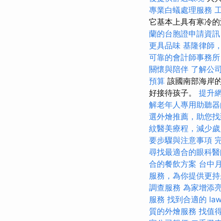
專業白蟻處理服務
它基本上具有寒冷的
蘭的台胞證申請資訊
更具品味
基隆律師
可靠的會計師事務所
關懷與陪伴
了解公
預算
該國南部海岸的
好接待孩子。
提升網
解老年人專用助聽器
選外燴推薦，助您找
紋醫美療程，減少歲
要步驟與注意事項
尋找最適合的眼科醫
合的餐飲方案
台中
服務，為你提供更持
調查服務
為家增添
服務
找到合適的 la
質的外燴服務
找值得信