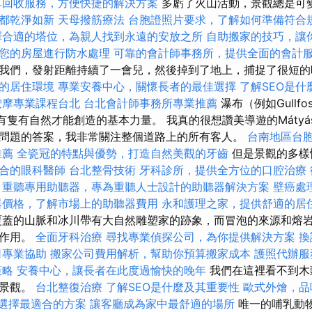
車回收服務，方便快捷的解決方案
多虧了火山活動，景觀總是可
都乾淨如新
天母撥筋療法
台胞證照片要求，了解如何準備符合
擇合適的塔位，為親人找到永遠的安放之所
自助搬家的技巧，讓
您的房屋進行防水處理
可靠的會計師事務所，提供全面的會計
我們，發射距離持續了一會兒，然後掉到了地上，捕捉了很短
的居住環境
專業安養中心，關懷長者的最佳選擇
了解SEO是什
按摩專業課程台北
台北會計師事務所專業推薦
瀑布（例如Gullfo
oss）具有隻有自然才能創造的基本力量。 我真的很想讚美導遊的Mátyás
問題的答案，我非常關注整個道路上的所有客人。
台南地區台
推薦
全瓷冠的特點與優勢，打造自然美觀的牙齒
但是景觀的多樣
合的眼科醫師
台北整骨技術
牙科診所，提供全方位的口腔治療
重聽專用助聽器，專為重聽人士設計的助聽器解決方案
壁癌處
器價格，了解市場上的助聽器費用
永和護理之家，提供舒適的居
覆蓋的山脈和冰川帶有大自然雕塑家的跡象，而冒泡的來源和熔
起作用。
全面牙科治療
尋找專業偵探公司，為你提供解決方案
換
司專業協助
搬家公司費用解析，幫助你預算搬家成本
護照代辦服
策略
安養中心，讓長者在此度過愉快的晚年
我們在這裡看不到木
的景觀。
台北整復治療
了解SEO是什麼及其重要性
歐式外燴，品
格，選擇最適合的方案
讓客廳成為家中最舒適的場所
唯一的哺乳動