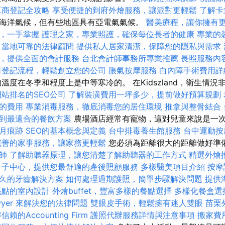
工商登記全攻略
享受便捷的到府外燴服務，讓派對更輕鬆
了解卡
海洋氣候，但有些地區具有亞電氣氣候。
醫美療程，讓你擁有
，一手掌握
護理之家，專業照護，確保每位長者的健康
專業的
，當地可靠的法律顧問
提供私人居家清潔，保障您的隱私與需求
，提供全面的會計服務
台北會計師事務所專業推薦
長照服務內
司登記流程，輕鬆創立您的公司
脹氣按摩服務
白內障手術費用詳
溫度在冬季和程度上是中等寒冷的。 在Kidszland，衛生情
站排名的SEO公司
了解裝潢費用一坪多少，提前做好預算規劃
的費用
專業消毒服務，徹底消毒您的居住環境
推拿與整骨結合
到最適合的餐飲方案
農場酒店經常有寵物，這對兒童來說是一
月痕跡
SEO的基本概念與定義
台中排毒養生館服務
台中運動
完善的家事服務，讓家務更輕鬆
您必須為距離很大的距離做好準
師
了解助聽器原理，讓您清楚了解助聽器的工作方式
精選外燴
月子中心，提供您最舒適的產後照顧服務
多樣醫美項目介紹
按摩
久的牙齒解決方案
如何處理過期護照，簡單步驟解決問題
提供
亮點的室內設計
外燴buffet，豐富多樣的餐點選擇
多樣化餐盒選
wyer 來解決您的法律問題
雙眼皮手術，輕鬆擁有迷人雙眼
苗栗
賴的Accounting Firm
護照代辦服務詳情與注意事項
搬家費