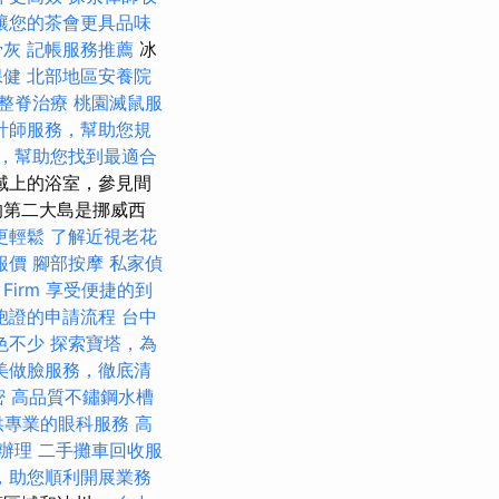
讓您的茶會更具品味
骨灰
記帳服務推薦
冰
保健
北部地區安養院
整脊治療
桃園滅鼠服
計師服務，幫助您規
，幫助您找到最適合
域上的浴室，參見間
的第二大島是挪威西
更輕鬆
了解近視老花
報價
腳部按摩
私家偵
Firm
享受便捷的到
胞證的申請流程
台中
色不少
探索寶塔，為
美做臉服務，徹底清
密
高品質不鏽鋼水槽
供專業的眼科服務
高
辦理
二手攤車回收服
，助您順利開展業務