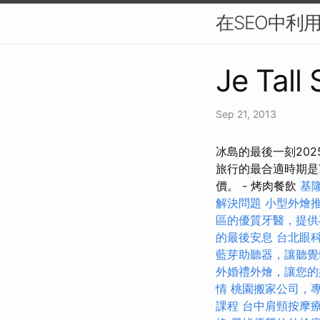
在SEO中利
Je Tall
Sep 21, 2013
冰島的最後一刻20
旅行的最合適時期是
價。 - 烤肉餐飲
基
解決問題
小型外燴
區的優質牙醫，提供
的最後安息
台北眼
藍芽助聽器，讓聽覺
外婚禮外燴，讓您的
情
桃園搬家公司，
課程
台中肩頸按摩