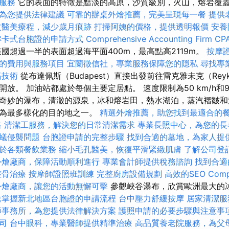
O服務
它的表面的特徵是黯淡的高原，沙質級別，火山，熔岩覆
為您提供法律建議
可靠的辦桌外燴推薦，完美呈現每一餐
提供
紋醫美療程，減少歲月痕跡
打掃阿姨的價格，提供透明報價
安養
解卡式台胞證的申請方式
Comprehensive Accounting Firm CPA
國超過一半的表面超過海平面400m，最高點高2119m。
按摩
的費用與服務項目
宜蘭徵信社，專業服務保障您的隱私
尋找專
筋技術
從布達佩斯（Budapest）直接出發前往雷克雅未克（Reykja
放。 加油站都處於每個主要定居點。 速度限制為50 km/h和90
奇妙的瀑布，清澈的源泉，冰和熔岩田，熱水湖泊，蒸汽褶皺和
成為最多樣化的目的地之一。
精選外燴推薦，助您找到最適合的
略
清潔工服務，解決您的日常清潔需求
專業長照中心，為您的長
蟻侵襲問題
台胞證申請的完整步驟
找到合適的墓地，為家人提
於各類餐飲業務
縮小毛孔醫美，恢復平滑緊緻肌膚
了解公司登
外燴廠商，保障活動順利進行
專業會計師提供稅務諮詢
找到合適的
整骨治療
按摩師證照班訓練
完整廚房設備規劃
高效的SEO Com
外燴廠商，讓您的活動無懈可擊
參觀峽谷瀑布，欣賞歐洲最大的
速掌握新北地區台胞證的申請流程
台中壓力舒緩按摩
居家清潔服
師事務所，為您提供法律解決方案
護照申請的必要步驟與注意事
司
台中眼科，專業醫師提供精準治療
高品質養老院服務，為父