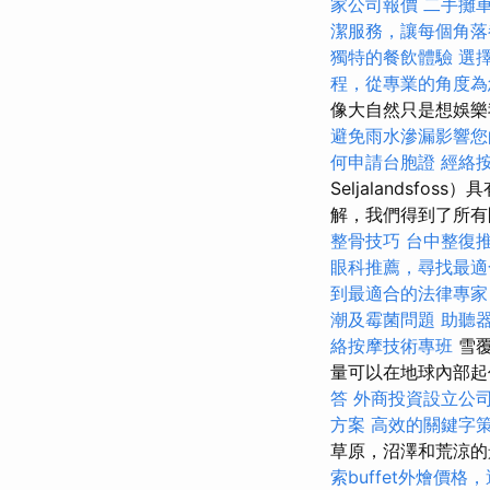
家公司報價
二手攤
潔服務，讓每個角落
獨特的餐飲體驗
選
程，從專業的角度為
像大自然只是想娛樂
避免雨水滲漏影響您
何申請台胞證
經絡
Seljalandsf
解，我們得到了所有
整骨技巧
台中整復
眼科推薦，尋找最適
到最適合的法律專家
潮及霉菌問題
助聽
絡按摩技術專班
雪
量可以在地球內部
答
外商投資設立公
方案
高效的關鍵字
草原，沼澤和荒涼
索buffet外燴價