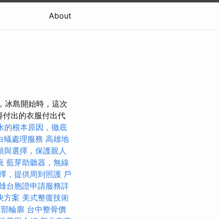
About
始，冰島開始時，這次
得付出的衣服付出代
水的根本原因，徹底
白蟻處理服務
高雄地
類與選擇，保護親人
疵
藍芽助聽器，無線
擇，提供周到照護
戶
雄台胞證申請服務詳
決方案
美式整復技術
面部輪廓
台中整骨價