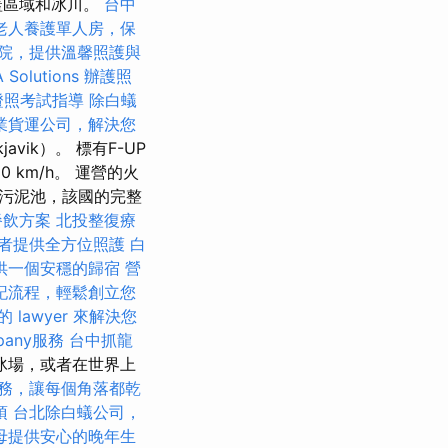
蓋區域和冰川。
台中
老人養護單人房，保
院，提供溫馨照護與
 Solutions
辦護照
證照考試指導
除白蟻
業貨運公司，解決您
vik）。 標有F-UP
 km/h。 運營的火
污泥池，該國的完整
餐飲方案
北投整復療
者提供全方位照護
白
供一個安穩的歸宿
營
記流程，輕鬆創立您
 lawyer 來解決您
pany服務
台中抓龍
冰場，或者在世界上
務，讓每個角落都乾
項
台北除白蟻公司，
母提供安心的晚年生