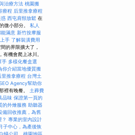
與治療方法
桃園搬
容療程
后里推拿療程
疑惑
西屯肩頸放鬆
在
程的微小部分。
私人
都能滿意
新竹按摩服
速上手
了解裝潢費用
空間的界限擴大了，
旅，有機會爬上冰川。
幫手
多樣化餐盒選
為你介紹當地優質搬
后里推拿療程
台灣土
EO Agency幫助你
那裡有晚餐。
土葬費
具品味
保證第一頁的
質的外燴服務
助聽器
設備回收推薦，為舊
理？
專業的室內設計
月子中心，為產後恢
白蟻公司，桃園地區