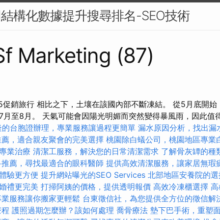
用結構化數據提升搜尋排名-SEO技術
 Sf Marketing (87)
25促銷旅行 相比之下，土壤在該國內部不斷凍結。 從5月底開
7月至8月。 天氣可能會因陽光明媚而突然變得暴風雨，因此值
隆的台胞證辦理，專業服務讓過程更簡單
漏水原因分析，找出漏
推薦，適合親友聚會的完美選擇
桃園除白蟻公司，桃園地區專業
專業治療
清潔工服務，解決您的日常清潔需求
了解骨灰罈的種
科推薦，尋找最適合的眼科醫師
提供高效清潔服務，讓家居無瑕
體驗更方便
提升網站曝光的SEO Services
北部地區安養院的選
婚禮更完美
打掃阿姨的價格，提供透明報價
高效冷凍櫃選擇
高
專業服務讓你搬家更輕鬆
台東徵信社，為您提供全方位的徵信解
療程
護照過期怎麼辦？該如何處理
喬骨療法
墊下巴手術，重塑