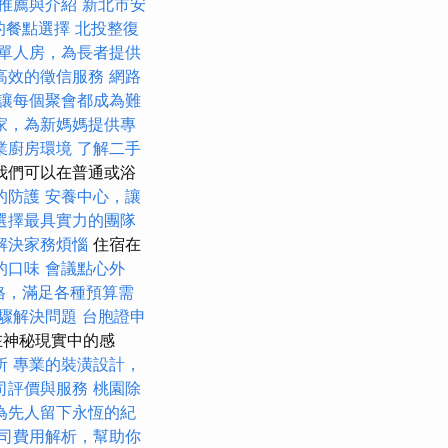
推薦與介紹
新北市安
樣的餐點選擇
北投整復
單人房，為長者提供
高效的徵信服務
網路
讓每個聚會都成為難
家，為新媽媽提供專
業廚房環境
了解二手
我們可以在普通或浴
的防護
安養中心，讓
選擇最具實力的團隊
解決家務煩惱
住宿在
的口味
會議點心外
價格，滿足各種預算需
驟解決問題
台胞證申
在神秘現實中的感
所
專業的裝潢設計，
司評價與服務
桃園除
為先人留下永恆的紀
司費用解析，幫助你