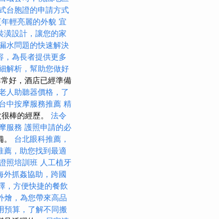
式台胞證的申請方式
更年輕亮麗的外貌
宜
裝潢設計，讓您的家
漏水問題的快速解決
容，為長者提供更多
細解析，幫助您做好
況非常好，酒店已經準備
老人助聽器價格，了
台中按摩服務推薦
精
次很棒的經歷。
法令
按摩服務
護照申請的必
備。
台北眼科推薦，
推薦，助您找到最適
證照培訓班
人工植牙
海外抓姦協助，跨國
擇，方便快捷的餐飲
外燴，為您帶來高品
用預算，了解不同搬