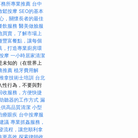
事務所專業推薦
台中
放鬆按摩
SEO的基本
心，關懷長者的最佳
餐飲服務
醫美做臉服
地買賣，了解市場上
種豐富餐點，讓每個
具，打造專業廚房環
薦按摩
一小時居家清潔
是未知的（在世界上
務推薦
植牙費用解
推拿技術士培訓
台北
入性行為，不要與對
回收服務，方便快捷
助聽器的工作方式
漏
提供高品質清潔
小型
治療眼疾
台中按摩服
建議
專業抓姦服務，
發流程，讓您順利拿
作更高效
探索律師收