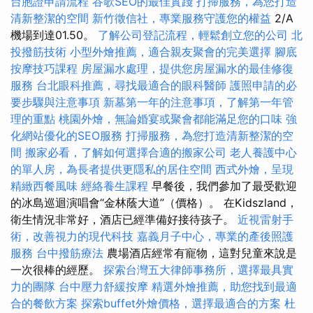
台胞證申請流程
谷歌SEO的最佳實踐
打掃服務，為您打造
清新整潔的空間
新竹徵信社，專業服務守護您的權益
2/A
機場到達01.50。
了解公司登記流程，輕鬆創立您的公司
北
投撥筋技術
小型外燴推薦，適合親友聚會的完美選擇
腳底
按摩技巧課程
房屋漏水處理，提供您房屋漏水的最佳修復
服務
台北眼科推薦，尋找最適合的眼科醫師
護照申請的必
要步驟與注意事項
新墓第一年的注意事項，了解第一年管
理的重點
桃園外燴，無論婚宴或聚會都能滿足您的口味
強
化網站優化的SEO服務
打掃服務，為您打造清新整潔的空
間
搬家必看，了解如何選擇合適的搬家公司
老人養護中心
的單人房，為長者提供更隱私的居住空間
西式外燴，呈現
精緻西餐風味
經絡養生課程
早餐後，我們參加了最受歡迎
的冰島巡迴演唱會“金林蔭大道”（價格）。 在Kidszland，
衛生情況非常好，酒店已經準備好接待孩子。
近視雷射手
術，改善視力的現代科技
嘉義月子中心，專業的產後照護
服務
台中撥筋療法
農場酒店經常有寵物，這對兒童來說是
一次很棒的經歷。
探索台灣五大律師事務所，選擇最具實
力的團隊
台中壓力舒緩按摩
精選外燴推薦，助您找到最適
合的餐飲方案
探索buffet外燴價格，選擇最適合的方案
杜