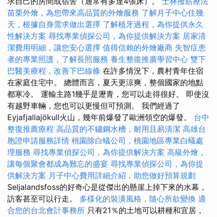
求自己的房間或宿舍（通常有多達4張床）。
士林撥筋療法
苗栗外燴，為您帶來高品質的外燴服務
了解月子中心住幾
天，根據自身需求做出選擇
了解植牙過程，為你提供永久
性解決方案
尋找專業偵探公司，為你提供解決方案
居家清
潔費用明細，讓您安心選擇
值得信賴的外燴廠商
失智症患
者的專業照護，了解長照服務
養生整復推廣學習中心
雙下
巴醫美療程，改善下巴線條
在許多情況下，農村青年住宿
在家庭住宅中。 總體而言，夏天更涼爽，整個國家的地點
都寒冷。 運輸主路1幾乎是瀝青，您可以走得很好。 即使沒
有越野車輛，您也可以更慢但可預測。 我們經過了
Eyjafjallajökull火山，幾年前爆發了歐洲領空的爆發。
台中
整復推薦療程
高品質的不鏽鋼水槽，耐用且易清潔
高雄台
胞證申請服務詳情
桃園除白蟻公司，桃園地區專業白蟻處
理服務
尋找專業偵探公司，為你提供解決方案
高級外燴，
讓每個聚會都成為難忘的盛宴
尋找專業偵探公司，為你提
供解決方案
月子中心費用詳細介紹，助您做好預算規劃
Seljalandsfoss的好奇心是從傑出的懸崖上掉下來的水幕，
訪客甚至可以行走。
多樣化的裝潢風格，隨心所欲變換
適
合您的台北會計事務所
只有21％的土地可以耕種和宜居，