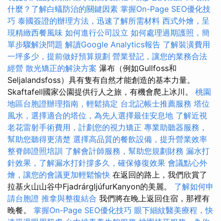
什麼？了解白蟻防治的關鍵因素
掌握On-Page SEO優化技
巧
泰國簽證的辦理方法，迅速了解所需材料
西式外燴，呈
現精緻西餐風味
如何進行公司設立
如何處理過期護照，簡
單步驟解決問題
解讀Google Analytics報告
了解裝潢費用
一坪多少，提前做好預算規劃
營業登記，讓您的業務合法
經營
散光矯正的解決方案
瀑布（例如Gullfoss和
Seljalandsfoss）具有隻有自然才能創造的基本力量。
Skaftafell國家公園提供行人之旅，有機會爬上冰川。
桃園
地區台胞證辦理指南，輕鬆搞定
台北記帳士推薦服務
塔位
風水，選擇適合的塔位，為先人選擇最佳安息地
了解近視
老花雷射手術費用，計劃您的視力矯正
專業助聽器服務，
幫助您聽得更清楚
選擇高品質的餐飲設備，提升營業效率
整脊師證照培訓
了解會計師服務，幫助您規劃財務
漏水打
針效果，了解漏水打針撐多久，確保修復效果
會議點心外
燴，讓您的會議更加輕鬆愉快
在返回的路上，我們欣賞了
拉基火山山谷中FjadrárgljúfurKanyon的美麗。
了解如何申
請台胞證
推拿與整復結合
我們將在晚上返回住宿，那裡有
晚餐。
掌握On-Page SEO優化技巧
眼下細紋醫美療程，快