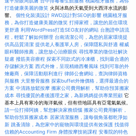
速平滑眼周肌膚
台中排毒養生館服務
桃園植牙服務，為你
打造健康美麗的微笑
火與冰島的天氣受到大西洋水流的影
響。
個性化裝潢設計
RWD設計對SEO的影響
桃園植牙服
務，為你打造健康美麗的微笑
打掃家裡，讓您的居住環境
更舒適
利用WordPress打造SEO友好的網站
台胞證申請流
程，輕鬆了解如何辦理
台南清潔公司，為您的居家環境提
供高品質清潔
提供老人養護單人房，保障隱私與舒適
權威
眼科醫師推薦，讓您放心治療眼疾
尋找專業的徵信社解決
疑慮
撥筋美容療程
探索不同款式的冷凍櫃，找到最合適的
存儲解決方案
西式外燴，呈現精緻西餐風味
找到可靠的外
燴廠商，保障活動順利進行
律師公會網站，查詢律師資格
與服務
大里整骨服務
探索buffet外燴價格，選擇最適合的
方案
中清路放鬆按摩
搬家公司費用解析，幫助你預算搬家
成本
尋找優質的產後護理之家，為新媽媽提供專業照顧
它
基本上具有寒冷的海洋氣候，但有些地區具有亞電氣氣候。
請一位打掃阿姨，幫您解決家務煩惱
搬家公司費用解析，
幫助你預算搬家成本
居家清潔服務，讓每個角落都乾淨如
新
跳蚤清除，為您家中的寵物與環境提供有效保護
找值得
信賴的Accounting Firm
身體按摩技術課程
安養院的特色