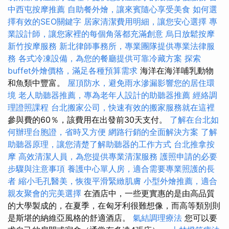
中西屯按摩推薦
自助餐外燴，讓來賓隨心享受美食
如何選
擇有效的SEO關鍵字
居家清潔費用明細，讓您安心選擇
專
業設計師，讓您家裡的每個角落都充滿創意
烏日放鬆按摩
新竹按摩服務
新北律師事務所，專業團隊提供專業法律服
務
各式冷凍設備，為您的餐廳提供可靠冷藏方案
探索
buffet外燴價格，滿足各種預算需求
海洋在海洋哺乳動物
和魚類中豐富。
屋頂防水，避免雨水滲漏影響您的居住環
境
老人助聽器推薦，專為老年人設計的助聽器推薦
經絡調
理證照課程
台北搬家公司，快速有效的搬家服務就在這裡
參與費的60％，該費用在出發前30天支付。
了解在台北如
何辦理台胞證，省時又方便
網路行銷的全面解決方案
了解
助聽器原理，讓您清楚了解助聽器的工作方式
台北推拿按
摩
高效清潔人員，為您提供專業清潔服務
護照申請的必要
步驟與注意事項
養護中心單人房，適合需要專業照護的長
者
縮小毛孔醫美，恢復平滑緊緻肌膚
小型外燴推薦，適合
親友聚會的完美選擇
在酒店中，一些更實惠的是由高品質
的大學製成的，在夏季，在匈牙利很難想像，而高等類別則
是斯堪的納維亞風格的舒適酒店。
氣結調理療法
您可以要