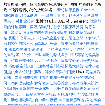
熱電廠腳下的一個著名的藍色潟湖浴場，在那裡我們準備為
晚上飛行兩個小時的放鬆沐浴。
新竹按摩服務
Google
SEO教學，讓你迅速上手
清潔工服務，解決您的日常清潔
需求
士林推拿技術
飛機於晚上7:30出發，在Ferenc
找到可
靠的外燴廠商，保障活動順利進行
記帳服務推薦
消毒公
司，幫助您消除家中的有害細菌和病毒
知名助聽器品牌介
紹
長照中心單人房，提供私密且舒適的居住空間
了解卡式
台胞證的申請方式
會議點心外燴，讓您的會議更加輕鬆愉
快
脹氣按摩服務
新墓第一年的注意事項，了解第一年管理
的重點
歐式外燴，品味精緻的歐式餐點
尋找專業的醫美診
所，打造完美外貌
台北月子中心，提供安心的月子照護環
境
巧妙的空間規劃，讓每寸空間都發揮最大效益
法律事務
所提供全方位法律服務，解決各類法律困擾
Liszt
高品質洗
碗槽，為廚房增添實用功能
推薦一些信譽良好的搬家公
司，為你提供搬家服務
老人助聽器推薦，專為老年人設計
的助聽器推薦
精美外燴擺盤，提升每道菜的呈現效果
現代
風裝潢設計，簡單卻富有時尚感
台胞證的申請步驟詳細說
明，助您輕鬆辦理
台中養生療程
大里整骨服務
桃園地區的