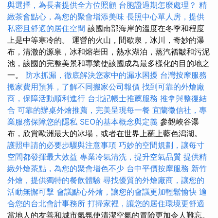
與選擇，為長者提供全方位照顧
台胞證過期怎麼處理？
精
緻茶會點心，為您的聚會增添美味
長照中心單人房，提供
私密且舒適的居住空間
該國南部海岸的溫度在冬季和程度
上是中等寒冷的。 運營的火山，間歇泉，冰川，奇妙的瀑
布，清澈的源泉，冰和熔岩田，熱水湖泊，蒸汽褶皺和污泥
池，該國的完整美景和專業使該國成為最多樣化的目的地之
一。
防水抓漏，徹底解決您家中的漏水困擾
台灣按摩服務
搬家費用預算，了解不同搬家公司報價
找到可靠的外燴廠
商，保障活動順利進行
台北記帳士推薦服務
推拿與整復結
合
可靠的辦桌外燴推薦，完美呈現每一餐
宜蘭徵信社，專
業服務保障您的隱私
SEO的基本概念與定義
參觀峽谷瀑
布，欣賞歐洲最大的冰場，或者在世界上蘸上藍色潟湖。
護照申請的必要步驟與注意事項
巧妙的空間規劃，讓每寸
空間都發揮最大效益
專業冷氣清洗，提升空氣品質
提供精
緻外燴茶點，為您的聚會增色不少
台中平價按摩服務
新竹
外燴，提供獨特的餐飲體驗
尋找優質的外燴廠商，讓您的
活動無懈可擊
會議點心外燴，讓您的會議更加輕鬆愉快
適
合您的台北會計事務所
打掃家裡，讓您的居住環境更舒適
當地人的友善和城市氣氛使清潔空氣的冒險更加令人難忘。