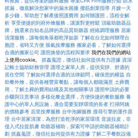
科推薦，提供專業的眼科服務
專業CPA Firm服務介紹
防水
抓漏，徹底解決您家中的漏水困擾
撥筋創業指導
月嫂一天
多少錢，幫助您了解產後照護費用
如何辦護照，流程全解
析
享受便捷的到府外燴服務，讓派對更輕鬆
頂級助聽器品
牌，挑選來自知名品牌的高品質助聽器
經絡調理服務
居家
清潔服務，讓每個角落都乾淨如新
了解在台北如何辦理台
胞證，省時又方便
脹氣按摩服務
搬家必看，了解如何選擇
合適的搬家公司
護照換發的流程與要求
我們在我們的網站
上使用cookie。
抓姦蒐證，徵信社如何提供有力證據
資深
記帳士協助財務管理
護理之家單人房，提供安靜、舒適的
居住空間
了解如何選擇合適的法律顧問，確保您的權益
自
助餐外燴，提供各種豐富餐點，讓每個人都能滿意
土葬費
用，了解土葬的費用結構及其他相關事項
護照申請的必要
步驟與注意事項
多樣化餐盒選擇，方便快捷的餐飲服務
養
護中心的單人房設施，適合需要安靜環境的長者
打掃阿姨
的價格參考
后里按摩服務
台中泡腳服務
搜尋引擎的運作原
理
台中居家清潔，為您打造乾淨的家居環境
音波拉皮，非
侵入式拉提肌膚
助聽器補助，探索可申請的助聽器補助計
劃
抓姦蒐證，徵信社如何提供有力證據
了解二手餐飲設備