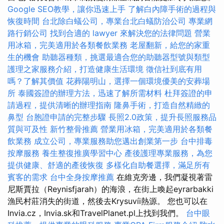
Google SEO教學，讓你迅速上手
了解白內障手術的過程與
恢復時間
台北除白蟻公司，專業台北白蟻防治公司
專業網
路行銷公司
找到合適的 lawyer 來解決您的法律問題
營業
用冰箱，完美適用於各類餐飲業務
老屋翻新，給您的家重
生的機會
助聽器種類，挑選最適合您的助聽器型號與類型
護理之家服務介紹，打造健康生活環境
徵信社到底有用
嗎？了解其價值
花葬陽明山，選擇一個環境優美的安葬場
所
泰國簽證的辦理方法，迅速了解所需材料
杜拜簽證的申
請過程，提供清晰的辦理指南
隆鼻手術，打造自然精緻的
鼻型
台胞證申請的完整步驟
長照2.0政策，提升長照服務品
質與可及性
新竹整骨推薦
營業用冰箱，完美適用於各類餐
飲業務
成立公司，專業服務助您邁出創業第一步
台中排毒
按摩服務
養生整復推廣學習中心
產後護理專業服務，為您
提供健康、舒適的產後恢復
多樣化自助餐選擇，滿足所有
賓客的需求
台中全身按摩推薦
在維克旁邊，我們凝視著雷
尼斯賈拉（Reynisfjarah）的海浪，在街上喚起eyrarbakki
漁民村莊消失的街道，然後去Krysuvíi熱源。 您也可以在
Invia.cz，Invia.sk和TravelPlanet.pl上找到我們。
台中眼