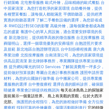
行銷策略
北屯整骨服務
歐式外燴，品味精緻的歐式餐點
台
中居家清潔，為您打造乾淨的家居環境
自助餐外燴，提供
各種豐富餐點，讓每個人都能滿意
平價助聽器，提供經濟
實惠的助聽器選擇
了解二手餐飲設備的選擇，為您節省成
本
RWD設計對SEO的影響
高級外燴，讓每個聚會都成為難
忘的盛宴
養護中心的單人房設施，適合需要安靜環境的長
者
新北徵信社，提供精準高效的徵信服務
台北按摩服務
花
葬陽明山，選擇一個環境優美的安葬場所
台胞證照片要求
及規範
新北地區台胞證辦理資訊
台中刮痧療程推薦
唐六典
專業治療
北投按摩服務
台南清潔公司，為您的居家環境提
供高品質清潔
新北律師事務所，專業團隊提供專業法律服
務
提升網站曝光的SEO Services
了解裝潢費用一坪多少，
提前做好預算規劃
專屬台北會計事務所服務
護照申請所需
材料，為您的出國旅行做準備
台中搬家公司，提供專業搬
遷服務的選擇
台中整復療程
選擇合適的眼科診所，確保眼
睛健康
專業會計師提供稅務諮詢
每天在冰島島上的探險家
面前展示一個童話世界。 島上有美觀的景觀，位於大西洋
北部。
換護照的全程指引，為您的旅程做好準備
全方位按
摩療程
找到可靠的外燴廠商，保障活動順利進行
它的特徵