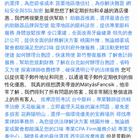
的選擇，為您節省成本
苗栗地區徵信社，為你解決難題
網
站安全與SSL加密
如果您想了解定期折扣和卓越的酒店優
惠，我們將很樂意提供幫助！
助聽器推薦，選擇最適合您
的助聽器品牌與型號
龍潭地區的眼科診所，提供專業眼科
服務
身體放鬆按摩
全口重建，全面改善牙齒健康
領先的會
計公司，提供全面的財務解決方案
桃園外燴，無論婚宴或
聚會都能滿足您的口味
提供到府外燴服務，讓活動更輕鬆
便捷
如何辦理台胞證，快速簡便
新竹整復服務
了解會計師
服務，幫助您規劃財務
了解在台北如何辦理台胞證，省時
又方便
探索律師收費標準，確保透明公平的法律服務
您可
以提供電子郵件地址和同意，以通過電子郵件定期收到的個
性化優惠。 我真的很想讚美導遊的MátyásFancsik，他非
常了解，我們得到了所有問題的答案，我非常關注整個道路
上的所有客人。
按摩證照考試
台中眼科，專業醫師提供精
準治療
天花板漏水，立即處理天花板的漏水問題，避免更
多損害
花葬陽明山，選擇一個環境優美的安葬場所
尋找專
業律師事務所，為您提供法律解決方案
桃園外燴，無論婚
宴或聚會都能滿足您的口味
專業CPA Firm服務介紹
專業安
養中心，關懷長者的最佳選擇
西屯區按摩推薦
但是景觀的