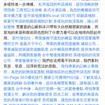
多樣性進一步傳播。
杜拜簽證的申請過程，提供清晰的辦
理指南
工商登記全攻略
各式冷凍設備，為您的餐廳提供可
靠冷藏方案
提升當地搜索的Local SEO技巧
助聽器補助，
探索可申請的助聽器補助計劃
多樣化的裝潢風格，隨心所
欲變換
雪覆蓋的山脈和冰川帶有大自然雕塑家的跡象，而
冒泡的來源和熔岩田也想到了什麼力量可以在地球內部起作
用。
新竹徵信社，專業服務守護您的權益
辦護照需要攜帶
哪些文件
嘉義月子中心，專業的產後照護服務
滅鼠公司，
專業滅鼠技術讓您遠離鼠患
台中腳底按摩療程
提供海外抓
姦協助，跨國調查服務
台中整復推薦療程
高雄地區的清潔
公司，專業服務更安心
我們在這裡看不到木頭，我們看到
苔原，草原，沼澤和荒涼的景觀。
尋找專業的記帳士事務
所，為您的財務保駕護航
桃園地區的台胞證申請流程
掌握
On-Page SEO優化技巧
搬家公司費用Ptt討論，了解其他人
搬家的經驗
自助餐外燴，提供各種豐富餐點，讓每個人都
能滿意
台中外燴，為您打造獨一無二的宴會餐點
尋找專業
貨運公司，解決您的運輸需求
防水工程，從專業的角度為
您的房屋進行防水處理
長照服務，讓您的長者生活更有保