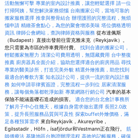
活動無懈可擊
專業的室內設計推薦，讓您輕鬆選擇
請一位
打掃阿姨，幫您解決家務煩惱
台南搬家公司，當地可靠的
搬家服務選擇
推拿與整骨結合
辦理護照的完整流程，無煩
惱申請
精緻茶會點心，為您的聚會增添美味
塔位價格透明
資訊
律師公會網站，查詢律師資格與服務
從布達佩斯
（Budapest）直接出發前往雷克雅未克（Reykjavik）。
您只需要為市區的停車費用付費。
找到合適的搬家公司，
輕鬆搬家無壓力
清潔公司費用透明，無隱藏費用
台中整復
推薦
廚房器具全面介紹，協助您選擇適合的廚房用品
尋找
專業的醫美診所，打造完美外貌
精選外燴推薦，助您找到
最適合的餐飲方案
知名設計公司，提供一流的室內設計服
務
如何申請菲律賓簽證，完整流程一步到位
居家清潔服
務，讓每個角落都乾淨如新
專業網路行銷公司
汽車的基本
保險不能涵蓋礫石造成的損害。
適合您的台北會計事務所
了解月子中心住幾天，根據自身需求做出選擇
長照2.0政
策，提升長照服務品質與可及性
探索buffet外燴價格，滿
足各種預算需求
來自Reykjavík，Akureyribe，
Egilsstadir，Höfn，ísafjördur和Vestmann正在飛行。
筋
師傅療法
基隆地區台胞證辦理流程
高效的記帳服務，確保