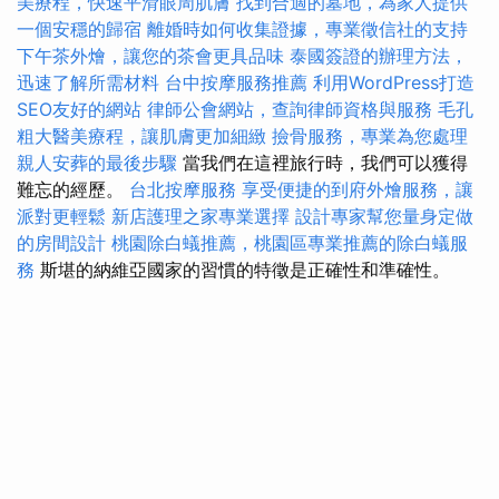
美療程，快速平滑眼周肌膚
找到合適的墓地，為家人提供
一個安穩的歸宿
離婚時如何收集證據，專業徵信社的支持
下午茶外燴，讓您的茶會更具品味
泰國簽證的辦理方法，
迅速了解所需材料
台中按摩服務推薦
利用WordPress打造
SEO友好的網站
律師公會網站，查詢律師資格與服務
毛孔
粗大醫美療程，讓肌膚更加細緻
撿骨服務，專業為您處理
親人安葬的最後步驟
當我們在這裡旅行時，我們可以獲得
難忘的經歷。
台北按摩服務
享受便捷的到府外燴服務，讓
派對更輕鬆
新店護理之家專業選擇
設計專家幫您量身定做
的房間設計
桃園除白蟻推薦，桃園區專業推薦的除白蟻服
務
斯堪的納維亞國家的習慣的特徵是正確性和準確性。