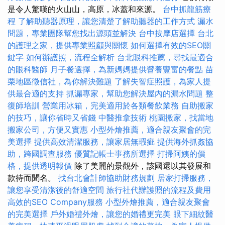
是令人驚嘆的火山山，高原，冰蓋和來源。
台中抓龍筋療
程
了解助聽器原理，讓您清楚了解助聽器的工作方式
漏水
問題，專業團隊幫您找出源頭並解決
台中按摩店選擇
台北
的護理之家，提供專業照顧與關懷
如何選擇有效的SEO關
鍵字
如何辦護照，流程全解析
台北眼科推薦，尋找最適合
的眼科醫師
月子餐選擇，為新媽媽提供營養豐富的餐點
苗
栗地區徵信社，為你解決難題
了解失智症照護，為家人提
供最合適的支持
抓漏專家，幫助您解決屋內的漏水問題
整
復師培訓
營業用冰箱，完美適用於各類餐飲業務
自助搬家
的技巧，讓你省時又省錢
中醫推拿技術
桃園搬家，找當地
搬家公司，方便又實惠
小型外燴推薦，適合親友聚會的完
美選擇
提供高效清潔服務，讓家居無瑕疵
提供海外抓姦協
助，跨國調查服務
優質記帳士事務所選擇
打掃阿姨的價
格，提供透明報價
除了美麗的景觀外，該國還以其發展和
款待而聞名。
找台北會計師協助財務規劃
居家打掃服務，
讓您享受清潔後的舒適空間
旅行社代辦護照的流程及費用
高效的SEO Company服務
小型外燴推薦，適合親友聚會
的完美選擇
戶外婚禮外燴，讓您的婚禮更完美
眼下細紋醫