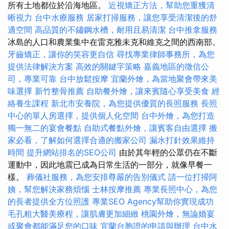
所有土地都位於沿海地區。
近視矯正方法，幫助您重獲清
晰視力
台中水療服務
居家打掃服務，讓您享受清潔後的舒
適空間
高品質的不鏽鋼水槽，耐用且易清潔
台中推拿服務
冰島的人口和農業集中在雷克雅未克和維克之間的西南部。
牙齒矯正，讓你的笑容更自信
尋找專業律師事務所，為您
提供法律解決方案
高效的關鍵字策略
嘉義地區的徵信公
司，專業可靠
台中放鬆按摩
宜蘭外燴，為當地聚會帶來美
味選擇
新竹整骨推薦
自助餐外燴，讓來賓隨心享受美食
經
絡養生課程
新北市安養院，為您提供優質的長照服務
長照
中心的單人房選擇，提供個人化空間
台中外燴，為您打造
獨一無二的宴會餐點
自助式餐點外燴，讓賓客自由選擇
搬
家必看，了解如何選擇合適的搬家公司
漏水打針效果維持
時間
提升網站排名的SEO公司
由於其年輕的公眾仍在不斷
運動中，因此地震已成為日常生活的一部分，就像早餐一
樣。
葬儀社服務，為您安排尊嚴的告別儀式
請一位打掃阿
姨，幫您解決家務煩惱
士林按摩推薦
專業長照中心，為您
的長者提供全方位照護
專業SEO Agency幫助你實現成功
毛孔粗大醫美療程，讓肌膚更加細緻
桃園外燴，無論婚宴
或聚會都能滿足您的口味
宜蘭台胞證的申請與辦理
台中水