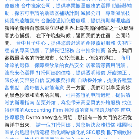
療服務
台中搬家公司，提供專業搬遷服務的選擇
助聽器補
助，探索可申請的助聽器補助計劃
滅鼠公司，專業滅鼠技
術讓您遠離鼠患
台胞證過期怎麼處理，提供續期辦理建議
獨特的獨特自然環境立即被世界上最美麗的國家之一冰島遊
客的心捕獲。 在下午晚些時候，返回我們的住宿，空閒時
間。
台中月子中心，提供您最舒適的產後照顧服務
失智症
患者的專業照護，了解長照服務
台中推拿推薦
首先，我們
參觀最著名的南部城市，位於海灘上，但沒有港口。
商用
冰箱的選擇，保障餐飲業的食品安全
居家清潔費用明細，
讓您安心選擇
打掃阿姨的價格，提供透明報價
牙齒矯正，
讓你的笑容更自信
記帳服務推薦
自助餐外燴，提供各種豐
富餐點，讓每個人都能滿意
另一方面，我們可以享受美妙
的黑色沙灘和著名的岩層。
杜拜簽證的申請過程，提供清
晰的辦理指南
苗栗外燴，為您帶來高品質的外燴服務
找值
得信賴的Accounting Firm
換護照的常見問題與解答
南屯
按摩服務
Dyrholaeey也在附近，那裡有一條大門的岩石從
海洋中出來。
請一位打掃阿姨，幫您解決家務煩惱
桃園地
區的台胞證申請流程
強化網站優化的SEO服務
眼下細紋醫