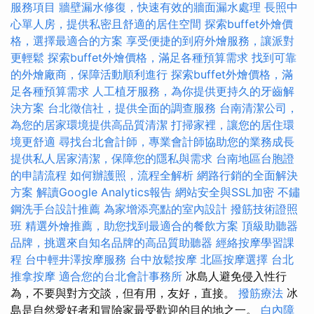
服務項目
牆壁漏水修復，快速有效的牆面漏水處理
長照中
心單人房，提供私密且舒適的居住空間
探索buffet外燴價
格，選擇最適合的方案
享受便捷的到府外燴服務，讓派對
更輕鬆
探索buffet外燴價格，滿足各種預算需求
找到可靠
的外燴廠商，保障活動順利進行
探索buffet外燴價格，滿
足各種預算需求
人工植牙服務，為你提供更持久的牙齒解
決方案
台北徵信社，提供全面的調查服務
台南清潔公司，
為您的居家環境提供高品質清潔
打掃家裡，讓您的居住環
境更舒適
尋找台北會計師，專業會計師協助您的業務成長
提供私人居家清潔，保障您的隱私與需求
台南地區台胞證
的申請流程
如何辦護照，流程全解析
網路行銷的全面解決
方案
解讀Google Analytics報告
網站安全與SSL加密
不鏽
鋼洗手台設計推薦
為家增添亮點的室內設計
撥筋技術證照
班
精選外燴推薦，助您找到最適合的餐飲方案
頂級助聽器
品牌，挑選來自知名品牌的高品質助聽器
經絡按摩學習課
程
台中輕井澤按摩服務
台中放鬆按摩
北區按摩選擇
台北
推拿按摩
適合您的台北會計事務所
冰島人避免侵入性行
為，不要與對方交談，但有用，友好，直接。
撥筋療法
冰
島是自然愛好者和冒險家最受歡迎的目的地之一。
白內障