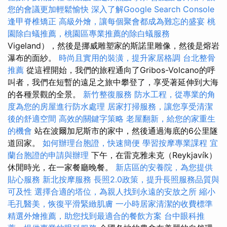
您的會議更加輕鬆愉快
深入了解Google Search Console
逢甲脊椎矯正
高級外燴，讓每個聚會都成為難忘的盛宴
桃
園除白蟻推薦，桃園區專業推薦的除白蟻服務
Vigeland），然後是挪威雕塑家的斯諾里雕像，然後是熔岩
瀑布的面紗。
時尚且實用的裝潢，提升家居格調
台北整骨
推薦
從這裡開始，我們的旅程通向了Gribos-Volcano的呼
叫者，我們在短暫的遠足之旅中攀登了，享受著延伸到大海
的各種景觀的全景。
新竹整復服務
防水工程，從專業的角
度為您的房屋進行防水處理
居家打掃服務，讓您享受清潔
後的舒適空間
高效的關鍵字策略
老屋翻新，給您的家重生
的機會
站在波爾加尼斯市的家中，然後通過海底的6公里隧
道回家。
如何辦理台胞證，快速簡便
學習按摩專業課程
宜
蘭台胞證的申請與辦理
下午，在雷克雅未克（Reykjavík）
休閒時光，在一家餐廳晚餐。
新店區的安養院，為您提供
貼心服務
新北按摩服務
長照2.0政策，提升長照服務品質與
可及性
選擇合適的塔位，為親人找到永遠的安放之所
縮小
毛孔醫美，恢復平滑緊緻肌膚
一小時居家清潔的收費標準
精選外燴推薦，助您找到最適合的餐飲方案
台中眼科推