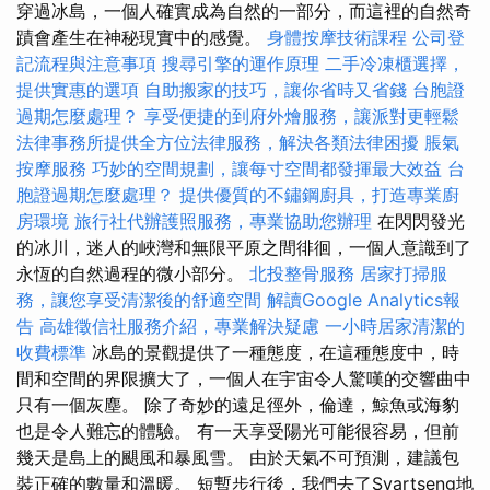
穿過冰島，一個人確實成為自然的一部分，而這裡的自然奇
蹟會產生在神秘現實中的感覺。
身體按摩技術課程
公司登
記流程與注意事項
搜尋引擎的運作原理
二手冷凍櫃選擇，
提供實惠的選項
自助搬家的技巧，讓你省時又省錢
台胞證
過期怎麼處理？
享受便捷的到府外燴服務，讓派對更輕鬆
法律事務所提供全方位法律服務，解決各類法律困擾
脹氣
按摩服務
巧妙的空間規劃，讓每寸空間都發揮最大效益
台
胞證過期怎麼處理？
提供優質的不鏽鋼廚具，打造專業廚
房環境
旅行社代辦護照服務，專業協助您辦理
在閃閃發光
的冰川，迷人的峽灣和無限平原之間徘徊，一個人意識到了
永恆的自然過程的微小部分。
北投整骨服務
居家打掃服
務，讓您享受清潔後的舒適空間
解讀Google Analytics報
告
高雄徵信社服務介紹，專業解決疑慮
一小時居家清潔的
收費標準
冰島的景觀提供了一種態度，在這種態度中，時
間和空間的界限擴大了，一個人在宇宙令人驚嘆的交響曲中
只有一個灰塵。 除了奇妙的遠足徑外，倫達，鯨魚或海豹
也是令人難忘的體驗。 有一天享受陽光可能很容易，但前
幾天是島上的颶風和暴風雪。 由於天氣不可預測，建議包
裝正確的數量和溫暖。 短暫步行後，我們去了Svartseng地