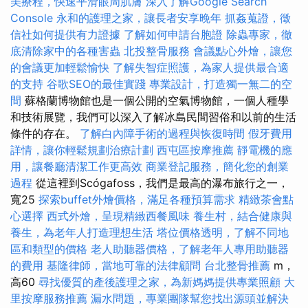
美療程，快速平滑眼周肌膚
深入了解Google Search
Console
永和的護理之家，讓長者安享晚年
抓姦蒐證，徵
信社如何提供有力證據
了解如何申請台胞證
除蟲專家，徹
底清除家中的各種害蟲
北投整骨服務
會議點心外燴，讓您
的會議更加輕鬆愉快
了解失智症照護，為家人提供最合適
的支持
谷歌SEO的最佳實踐
專業設計，打造獨一無二的空
間
蘇格蘭博物館也是一個公開的空氣博物館，一個人種學
和技術展覽，我們可以深入了解冰島民間習俗和以前的生活
條件的存在。
了解白內障手術的過程與恢復時間
假牙費用
詳情，讓你輕鬆規劃治療計劃
西屯區按摩推薦
靜電機的應
用，讓餐廳清潔工作更高效
商業登記服務，簡化您的創業
過程
從這裡到Scógafoss，我們是最高的瀑布旅行之一，
寬25
探索buffet外燴價格，滿足各種預算需求
精緻茶會點
心選擇
西式外燴，呈現精緻西餐風味
養生村，結合健康與
養生，為老年人打造理想生活
塔位價格透明，了解不同地
區和類型的價格
老人助聽器價格，了解老年人專用助聽器
的費用
基隆律師，當地可靠的法律顧問
台北整骨推薦
m，
高60
尋找優質的產後護理之家，為新媽媽提供專業照顧
大
里按摩服務推薦
漏水問題，專業團隊幫您找出源頭並解決