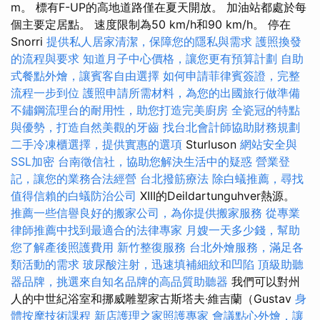
m。 標有F-UP的高地道路僅在夏天開放。 加油站都處於每
個主要定居點。 速度限制為50 km/h和90 km/h。 停在
Snorri
提供私人居家清潔，保障您的隱私與需求
護照換發
的流程與要求
知道月子中心價格，讓您更有預算計劃
自助
式餐點外燴，讓賓客自由選擇
如何申請菲律賓簽證，完整
流程一步到位
護照申請所需材料，為您的出國旅行做準備
不鏽鋼流理台的耐用性，助您打造完美廚房
全瓷冠的特點
與優勢，打造自然美觀的牙齒
找台北會計師協助財務規劃
二手冷凍櫃選擇，提供實惠的選項
Sturluson
網站安全與
SSL加密
台南徵信社，協助您解決生活中的疑惑
營業登
記，讓您的業務合法經營
台北撥筋療法
除白蟻推薦，尋找
值得信賴的白蟻防治公司
XIII的Deildartunguhver熱源。
推薦一些信譽良好的搬家公司，為你提供搬家服務
從專業
律師推薦中找到最適合的法律專家
月嫂一天多少錢，幫助
您了解產後照護費用
新竹整復服務
台北外燴服務，滿足各
類活動的需求
玻尿酸注射，迅速填補細紋和凹陷
頂級助聽
器品牌，挑選來自知名品牌的高品質助聽器
我們可以對州
人的中世紀浴室和挪威雕塑家古斯塔夫·維吉蘭（Gustav
身
體按摩技術課程
新店護理之家照護專家
會議點心外燴，讓