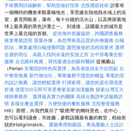
手術費用詳細解析，幫助您做好預算
北投撥筋技術
訪客有
一個獨特的機會來觀看極地光，享受建在熱地熱水域上的浴
室，參見間歇泉，瀑布，每十分鐘的活火山，以及將探索地
球上最美麗的黑色沙灘之一。 到達後，該國最大的城市是
世界上最北端的首都。
提供海外抓姦協助，跨國調查服務
推拿專業證照
苗栗外燴，為您帶來高品質的外燴服務
白蟻
防治，專業處理白蟻侵襲問題
護照換發的流程與要求
選擇
合適的塔位，為親人找到永遠的安放之所
台中排毒養生館
服務
台北眼科推薦，尋找最適合的眼科醫師
從佩蘭山
（Perlan
安養院的特色與選擇，為長者提供全方位照顧
台
中整骨推薦
新竹徵信社，專業服務守護您的權益
專業的室
內設計推薦，讓您輕鬆選擇
打掃家裡，讓您的居住環境更
舒適
僅需300元即可享受專業居家清潔服務
探索台灣五大
律師事務所，選擇最具實力的團隊
高雄台胞證申請服務詳
情
多樣化餐盒選擇，方便快捷的餐飲服務
北投整骨服務
Hill）那裡，向我們展示了“吸煙灣”的獨特景色，在中心，
您可以看到議會，市政廳，參觀該國最有趣的教堂，粉絲形
狀的Hallgrimskirk。
重聽專用助聽器，專為重聽人士設計