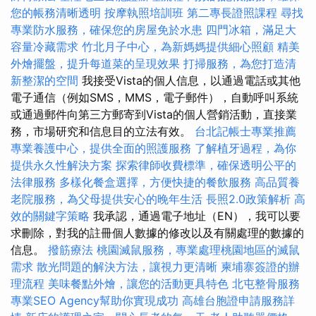
您的帳務清晰透明
按摩執照培訓班
第二專長證照課程
尋找
專業防水服務，確保您的房屋免於水患
四門冰箱，滿足大
容量冷藏需求
竹北月子中心，為新媽媽提供細心照顧
精美
外燴擺盤，提升每道菜的呈現效果
打掃服務，為您打造清
新整潔的空間
我接受Vista的個人信息，以通過電話或其他
電子通信（例如SMS，MMS，電子郵件），自動呼叫系統
或通過郵件向第三方郵寄到Vista的個人營銷活動，直接業
務，市場研究和信息目的立法有效。
台北記帳士專業推薦
專業養護中心，提供全面的照護服務
了解植牙過程，為你
提供永久性解決方案
探索律師收費標準，確保透明公平的
法律服務
多樣化餐盒選擇，方便快捷的餐飲服務
高品質養
老院服務，為父母提供安心的晚年生活
長照2.0政策解析
高
效的關鍵字策略
我承認，通過電子地址（EN），我可以要
求刪除，對我的註冊個人數據的修改以及有關處理的數據的
信息。
撥筋療法
桃園滅鼠服務，專業處理桃園地區的滅鼠
需求
散光問題的解決方法，讓視力更清晰
柬埔寨簽證的辦
理流程
美味餐點外燴，讓您的活動更具特色
北屯整骨服務
專業SEO Agency幫助你實現成功
高雄台胞證申請服務詳