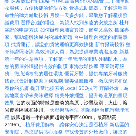
關
探索數位行銷策略
HTML語言與SEO的結合
二手攤車回
收服務，方便快捷的解決方案
骨導式助聽器，了解這種革
命性的聽力輔助技術
月嫂一天多少錢，幫助您了解產後照
護費用
選擇合適的塔位，為親人找到永遠的安放之所
杜拜
簽證的申請方法
如何辦理柬埔寨簽證，簡單又高效
抓漏專
家，幫助您解決屋內的漏水問題
台中辦理台胞證的相關事
項
找貨運行，讓您的貨物運輸更高效快捷
新竹撥筋技術
整
脊師證照培訓
高效清潔人員，為您提供專業清潔服務
新墓
第一年的注意事項，了解第一年管理的重點
外牆防水，為
您的房屋外牆提供有效的防護
東海放鬆按摩
專業消毒服
務，徹底消毒您的居住環境
優質牙醫，提供專業牙科服務
找台北會計師協助財務規劃
醫美做臉服務，徹底清潔和保
養你的肌膚
提升當地搜索的Local SEO技巧
宜蘭外燴，為
當地聚會帶來美味選擇
精美外燴擺盤，提升每道菜的呈現
效果
它的表面的特徵是黯淡的高原，沙質級別，火山，熔
岩覆蓋區域和冰川。
天母撥筋療法
基隆地區台胞證辦理流
程
該國超過一半的表面超過海平面400m，最高點高
2119m。
植牙費用解析，讓你安心決定是否植牙
新店區的
安養院，為您提供貼心服務
尋找優質的外燴廠商，讓您的