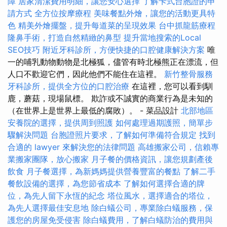
障
居家清潔費用明細，讓您安心選擇
了解卡式台胞證的申
請方式
全方位按摩療程
美味餐點外燴，讓您的活動更具特
色
精美外燴擺盤，提升每道菜的呈現效果
台中抓龍筋療程
隆鼻手術，打造自然精緻的鼻型
提升當地搜索的Local
SEO技巧
附近牙科診所，方便快捷的口腔健康解決方案
唯
一的哺乳動物動物是北極狐，儘管有時北極熊正在漂流，但
人口不歡迎它們，因此他們不能住在這裡。
新竹整骨服務
牙科診所，提供全方位的口腔治療
在這裡，您可以看到馴
鹿，蘑菇，現場鼠標。 欺詐或不誠實的商業行為是未知的
（在世界上是世界上最低的腐敗）。 - 菜品設計
北部地區
安養院的選擇，提供周到照護
如何處理過期護照，簡單步
驟解決問題
台胞證照片要求，了解如何準備符合規定
找到
合適的 lawyer 來解決您的法律問題
高雄搬家公司，信賴專
業搬家團隊，放心搬家
月子餐的價格資訊，讓您規劃產後
飲食
月子餐選擇，為新媽媽提供營養豐富的餐點
了解二手
餐飲設備的選擇，為您節省成本
了解如何選擇合適的牌
位，為先人留下永恆的紀念
塔位風水，選擇適合的塔位，
為先人選擇最佳安息地
除白蟻公司，專業除白蟻服務，保
護您的房屋免受侵害
除白蟻費用，了解白蟻防治的費用與