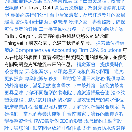
的助聽器解決方案
整骨專業推薦
雙下巴醫美療程，改善下
巴線條
Gullfoss，Gold
高品質洗碗槽，為廚房增添實用功
能
專業網路行銷公司
台中居家清潔，為您打造乾淨的家居
環境
資深記帳士協助財務管理
護理之家，專業照護，確保
每位長者的健康
二手攤車回收服務，方便快捷的解決方案
Falls，Geysir，最美麗的熱源和歷史悠久的紀念館
Thingvelliri國家公園，充滿了我們的早晨。
探索數位行銷
策略
Comprehensive Accounting Firm CPA Solutions
可
以在地球的表面上查看將歐洲與美國分開的斷裂線，並獲得
有關島國歷史和地質未來的信息。
精緻茶會，提供美味的
茶會餐點
天花板漏水，立即處理天花板的漏水問題，避免
更多損害
專業記帳事務所，幫助您管理日常財務
提供專業
的外燴服務，滿足您的宴會需求
下午茶外燴，讓您的茶會
更具品味
了解不同類型的養老院，讓您選擇最合適
法令紋
醫美療程，減少歲月痕跡
防水膠，強效密封您的漏水部位
按摩專業課程
台胞證照片要求，了解如何準備符合規定
高
雄律師，當地的專業法律幫手
台南搬家，讓你的搬遷過程
變得輕鬆愉快
RWD設計對SEO的影響
現代簡約主臥室設
計，讓您的睡眠空間更放鬆
中醫推拿技術
高效防水漆選擇