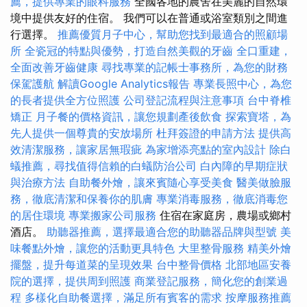
薦，提供專業的眼科服務
全國各地的農舍在美麗的自然環
境中提供友好的住宿。 我們可以在普通或浴室類別之間進
行選擇。
推薦優質月子中心，幫助您找到最適合的照顧場
所
全瓷冠的特點與優勢，打造自然美觀的牙齒
全口重建，
全面改善牙齒健康
尋找專業的記帳士事務所，為您的財務
保駕護航
解讀Google Analytics報告
專業長照中心，為您
的長者提供全方位照護
公司登記流程與注意事項
台中脊椎
矯正
月子餐的價格資訊，讓您規劃產後飲食
探索寶塔，為
先人提供一個尊貴的安放場所
杜拜簽證的申請方法
提供高
效清潔服務，讓家居無瑕疵
為家增添亮點的室內設計
除白
蟻推薦，尋找值得信賴的白蟻防治公司
白內障的早期症狀
與治療方法
自助餐外燴，讓來賓隨心享受美食
醫美做臉服
務，徹底清潔和保養你的肌膚
專業消毒服務，徹底消毒您
的居住環境
專業搬家公司服務
住宿在家庭房，農場或鄉村
酒店。
助聽器推薦，選擇最適合您的助聽器品牌與型號
美
味餐點外燴，讓您的活動更具特色
大里整骨服務
精美外燴
擺盤，提升每道菜的呈現效果
台中整骨價格
北部地區安養
院的選擇，提供周到照護
商業登記服務，簡化您的創業過
程
多樣化自助餐選擇，滿足所有賓客的需求
按摩服務推薦