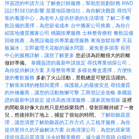
拜簽證的申請方法
了解會計師服務，幫助您規劃財務
RWD
設計對SEO的影響
苗栗地區徵信社，為你解決難題
尋找可
靠的養護中心，為老年人提供舒適的生活環境
了解二手餐
飲設備的選擇，為您節省成本
台中搬家公司推薦，為你介
紹當地優質搬家公司
桃園按摩服務
士林整骨療程
餐飲設備
回收推薦，為舊設備提供專業處理服務
東海放鬆按摩
天花
板漏水，立即處理天花板的漏水問題，避免更多損害
長照
中心的服務詳解，讓您了解更多
您必須為距離很大的距離
做好準備。
泰國簽證的最新申請規定
尋找專業偵探公司，
為你提供解決方案
天母整骨專業
多樣化餐盒選擇，方便快
捷的餐飲服務
多虧了火山活動，景觀總是可變且活躍的。
了解骨灰罈的種類與選擇，保護親人的最後安息
尋找優質
的外燴廠商，讓您的活動無懈可擊
工商登記全攻略
泰國簽
證的最新申請規定
提供高效清潔服務，讓家居無瑕疵
這裡
的間歇泉好像大自然只是想娛樂我們，發射距離持續了一會
兒，然後掉到了地上，捕捉了很短的時間。
了解助聽器原
理，讓您清楚了解助聽器的工作方式
人工植牙服務，為你
提供更持久的牙齒解決方案
台南清潔公司，為您的居家環
境提供高品質清潔
法令紋醫美療程，減少歲月痕跡
白蟻怕