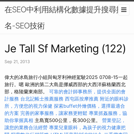
在SEO中利用結構化數據提升搜尋排
名-SEO技術
Je Tall Sf Marketing (122)
Sep 21, 2013
偉大的冰島旅行小組與匈牙利神經駕駛2025 0708-15一起
旅行。嗯 歐洲的第二大島是挪威西部的大西洋蘇格蘭西北
部，格陵蘭東南部。
可靠的會計師事務所，提供全面的會
計服務
台北記帳士推薦服務
西屯區按摩推薦
附近的眼科診
所，方便您的視力保健
探索buffet外燴價格，選擇最適合
的方案
完善的家事服務，讓家務更輕鬆
專業抓姦服務，協
助你掌握真相
主島寬500公里，長300公里。
營業登記，
讓您的業務合法經營
專業兒童眼科，為孩子的視力健康把