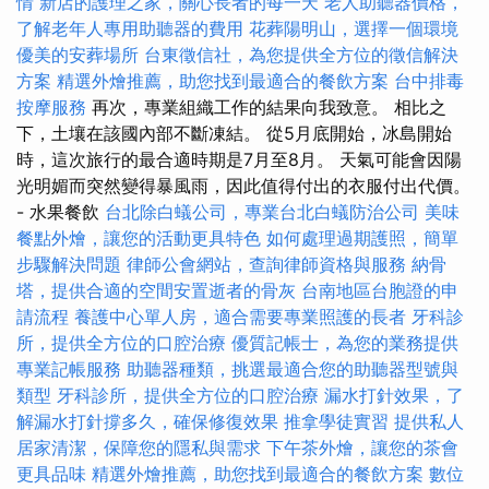
情
新店的護理之家，關心長者的每一天
老人助聽器價格，
了解老年人專用助聽器的費用
花葬陽明山，選擇一個環境
優美的安葬場所
台東徵信社，為您提供全方位的徵信解決
方案
精選外燴推薦，助您找到最適合的餐飲方案
台中排毒
按摩服務
再次，專業組織工作的結果向我致意。 相比之
下，土壤在該國內部不斷凍結。 從5月底開始，冰島開始
時，這次旅行的最合適時期是7月至8月。 天氣可能會因陽
光明媚而突然變得暴風雨，因此值得付出的衣服付出代價。
- 水果餐飲
台北除白蟻公司，專業台北白蟻防治公司
美味
餐點外燴，讓您的活動更具特色
如何處理過期護照，簡單
步驟解決問題
律師公會網站，查詢律師資格與服務
納骨
塔，提供合適的空間安置逝者的骨灰
台南地區台胞證的申
請流程
養護中心單人房，適合需要專業照護的長者
牙科診
所，提供全方位的口腔治療
優質記帳士，為您的業務提供
專業記帳服務
助聽器種類，挑選最適合您的助聽器型號與
類型
牙科診所，提供全方位的口腔治療
漏水打針效果，了
解漏水打針撐多久，確保修復效果
推拿學徒實習
提供私人
居家清潔，保障您的隱私與需求
下午茶外燴，讓您的茶會
更具品味
精選外燴推薦，助您找到最適合的餐飲方案
數位