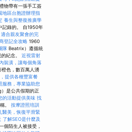
禮物帶有一張手工簽
園地區台胞證辦理指
定
養生與整復推廣學
錄的。 自1950年
，適合親友聚會的完
商登記全攻略
1960
團隊
Beatrix）遵循統
親的紀念。
近視雷射
內裝潢，讓每個角落
著橙色，數百萬人湧
，提供各種豐富餐
照服務，專業協助您
dag）是公共假期的正
您的活動提供美味
找
名稱。
按摩證照培訓
孔醫美，恢復平滑緊
天
了解SEO是什麼及
一個陌生人被接受，