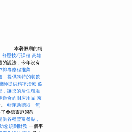
本著假期的精
。
舒壓技巧課程
高雄
體的說法，今年沒有
中排毒療程推薦
燴，提供獨特的餐飲
醫師提供精準治療
假
裡，讓您的居住環境
擇適合的廚房用品
柬
奇。
藍芽助聽器，無
去了桑德靈厄姆教
提供各種豐富餐點，
助您規劃財務
一個平