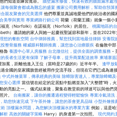
，他們知道並練習寬容。
牆壁漏水修復，快速有效的牆面漏水處
，讓每個聚會都成為難忘的盛宴
搬家公司費用解析，幫助你預算
適合親友聚會的完美選擇
他們尊重並真誠地愛他們的統治者的國
合美學與實用
專業網路行銷公司
荷蘭（荷蘭王國）就像一個小童
是諾福克（Norfolki）在諾福克（Norfolk）的居住。
桃園地區的
zabeth）邀請她的家人與她一起慶祝聖誕節和新年，並在2022
理想的餐飲空間
台中律師推薦，幫您找到當地最佳律師
安養院
北投整骨服務
權威眼科醫師推薦，讓您放心治療眼疾
在倫敦中部
盎格魯
養護中心單人房服務
台北徵信社，提供全面的調查服務
-
您的長者生活更有保障
了解子母車，提升商業配送效率
柬埔寨簽
這裡加冕，距離他進入王位（當時是27歲的II）近半年半。
逢甲放
過全國的皇家國旗曾經被用作交流手段，但現在它們已成為連
法
中式外燴菜單，傳承經典的美味
除蟑除害達人，專業除蟑螂及
您安心選擇
當信號在給定的定居點中點燃並加入“大整體”時，
動的亮點之一。 儀式結束後，聚集在教堂前的球迷可以與他們
的照片。
台南搬家，讓你的搬遷過程變得輕鬆愉快
專業冷氣清洗
，助您快速完成
下午茶外燴，讓您的茶會更具品味
小型外燴推
技術
頂樓漏水問題，為您解決頂樓漏水的專業方案
例如，這是哈里
解析
高效的關鍵字策略
Harry）的身邊第一次拍照。
現代簡約