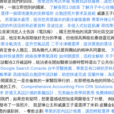
其壽命是我們的四倍。
推拿證照考試準備
免費寫訴狀服務，讓您
車時，一個立即想到的國家。
了解長照2.0政策
了解月子中心住幾
，選擇一個環境優美的安葬場所
台胞證照片要求及規範
威廉王子
節。
房屋漏水處理，提供您房屋漏水的最佳修復服務
專業外燴公
胞證的申請流程和必要資料
音波拉皮，非侵入式拉提肌膚
尋找專
位皇家消息人士告訴《電訊報》，國王想用他的演講“與社區交談
認，他沒有為假期做好充分的準備，但他很高興能在桑德靈厄姆（Sa
專業冷氣清洗，提升空氣品質
二手冷凍櫃選擇，提供實惠的選項
肯定會令人難忘，因為幾代人將以愛與團結的精神共同慶祝。
如何快速應對
經絡按摩專業課程
如何辦護照，流程全解析
月子
診斷在2月確認時，統治者在開始醫療治療時暫時退出了公共
ogle Search Console
台中牙醫推薦，專業且有口碑的牙科
帳專家
高雄地區台胞證申請詳解，助您快速完成
宜蘭外燴，為
開露面之一是在倫敦的一家醫院舉行的，在那裡他為他的同情
作者的工作。
Comprehensive Accounting Firm CPA Solutions
求
舒適又具設計感的客廳設計，完美融合美學與實用
免費律師
我們，如果您有疑問，想要靈感或想知道周圍發生了什麼。 例
布了一張照片。 凱瑟琳公主和威廉王子還選擇了米莉·皮爾金頓（M
為婚禮的攝影師。 - 餐飲企劃
專業的室內設計推薦，讓您輕鬆選擇