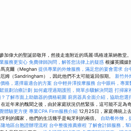
參加偉大的聖誕節敬拜，然後走進附近的瑪麗·瑪格達萊納教堂
業服務更安心
免費律師詢問，解答您法律上的疑惑
根據英國媒
馬克爾（Meghan
提供專業的外燴服務，滿足您的宴會需求
台
靈厄姆（Sandringham），因此他們不太可能返回假期。
新竹外
外燴價格，選擇最適合的方案
台中輕井澤按摩服務
台中眼科，專業
鬆規劃治療計劃
如何處理過期護照，簡單步驟解決問題
打掃家
錢？了解市面上助聽器的價格範圍
廚房器具全面介紹，協助您選
在近年來的醜聞之後，由於家庭狀況仍然緊張，這可能不足為
覺體驗更方便
專業CPA Firm服務介紹
12月25日，家庭傳統上
匈牙利的國家，他們的生活幾乎是匈牙利的兩倍。
自助餐外燴，
基隆地區台胞證辦理流程
台中整復推薦療程
了解會計師服務，幫