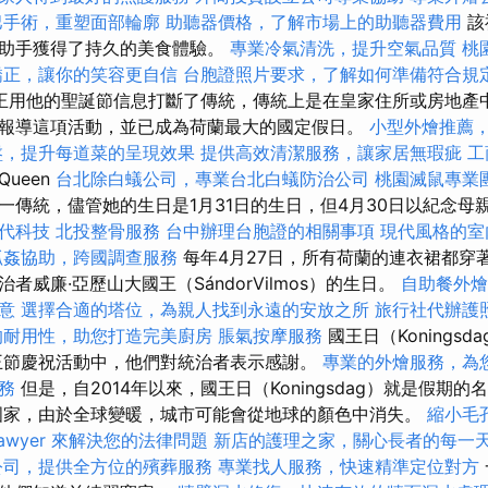
巴手術，重塑面部輪廓
助聽器價格，了解市場上的助聽器費用
該
室助手獲得了持久的美食體驗。
專業冷氣清洗，提升空氣品質
桃
矯正，讓你的笑容更自信
台胞證照片要求，了解如何準備符合規
王用他的聖誕節信息打斷了傳統，傳統上是在皇家住所或房地產中記
報導這項活動，並已成為荷蘭最大的國定假日。
小型外燴推薦
盤，提升每道菜的呈現效果
提供高效清潔服務，讓家居無瑕疵
工
ueen
台北除白蟻公司，專業台北白蟻防治公司
桃園滅鼠專業
一傳統，儘管她的生日是1月31日的生日，但4月30日以紀念母
代科技
北投整骨服務
台中辦理台胞證的相關事項
現代風格的室
抓姦協助，跨國調查服務
每年4月27日，所有荷蘭的連衣裙都穿
者威廉·亞歷山大國王（SándorVilmos）的生日。
自助餐外燴
意
選擇合適的塔位，為親人找到永遠的安放之所
旅行社代辦護
的耐用性，助您打造完美廚房
脹氣按摩服務
國王日（Konings
王節慶祝活動中，他們對統治者表示感謝。
專業的外燴服務，為
務
但是，自2014年以來，國王日（Koningsdag）就是假期的
國家，由於全球變暖，城市可能會從地球的顏色中消失。
縮小毛
awyer 來解決您的法律問題
新店的護理之家，關心長者的每一
公司，提供全方位的殯葬服務
專業找人服務，快速精準定位對方