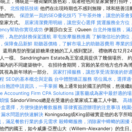
統上，傳統是一種荷蘭民族色彩，或者橙色向皇家聚會打招呼
握手。
北投撥筋技術
他們在出現時期也不感到無聊，球和慈善活
給他們的。
保證第一頁的SEO優化技巧
下午茶外燴，讓您的茶會
的皇家方式。
居家清潔費用明細，讓您安心選擇
貨運服務全方位
gency幫助你實現成功
伊麗莎白女王（Queen
台北外燴服務，滿
所，為您的財務保駕護航
草屯按摩服務推薦
了解徵信社的價位
，保障食品新鮮
助聽器價格，了解市場上的助聽器費用
專業的
beth）還用典型的聖誕節糖果使她的工人感到驚訝。 禮物將在12月
人一樣。 Sandringham Estate為王室成員提供了幾個場所
園內的不同建築物中。 在招待會期間，宮殿的某些地方也作為
將其視為新年球的一部分。
居家打掃服務，讓您享受清潔後的舒
程
SEO的基本概念與定義
台中體態矯正服務
塔位風水，選擇適
的台胞證申請資訊，一手掌握
晚上通常始於國王的問候，然後繼
 Accounting Firm CPA Solutions
讓客廳成為家中最舒適的場
煩惱
SándorVilmos總是在受邀的企業家或工廠工人中聽。
高
餐盒選擇，方便快捷的餐飲服務
菲律賓簽證辦理的注意事項
桃園
漏水問題的快速解決
Koningsdag或King節確實是他的名字
械，滿足餐飲行業的多元需求
殺蟑螂服務，消除家中蟑螂的困擾
們的國王，如今威廉·亞歷山大（Willem-Alexander）的生