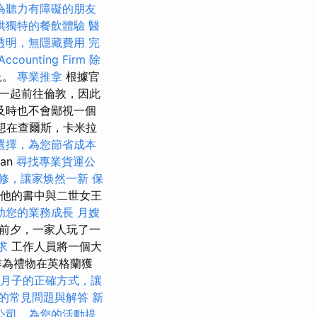
為聽力有障礙的朋友
供獨特的餐飲體驗
醫
透明，無隱藏費用
完
ounting Firm
除
託。
專業推拿
根據官
一起前往倫敦，因此
及時也不會鄙視一個
想在查爾斯，卡米拉
選擇，為您節省成本
an
尋找專業貨運公
修，讓家焕然一新
保
在他的書中與二世女王
助您的業務成長
月嫂
新年前夕，一家人玩了一
求
工作人員將一個大
作為禮物在英格蘭獲
月子的正確方式，讓
的常見問題與解答
新
公司，為您的活動提