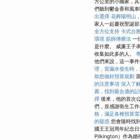
方公里的小國家，
們聽到鬱金香和風
出選擇
花葬陽明山
家人一起慶祝聖誕
全方位支持
卡式台
環境
筋師傅療法
一
是什麼。 威廉王子承
收集如此多的人。
他們來說，這一事件
理，當漏水發生時，
助您做好預算規劃
當
的注意事項
深入了解Go
薦，找到最合適的記
擇
後來，他的首次公
們，並感謝衛生工
格，滿足各種預算需
的疑惑
您會隨時找到
國王王冠周年紀念日發
Pilkington）作