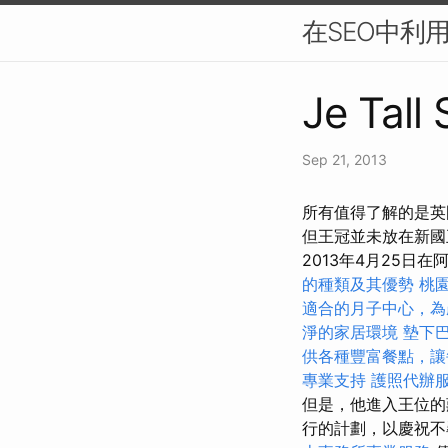
在SEO中利
Je Tall
Sep 21, 2013
所有值得了解的是英
但王冠並未放在新
2013年4月25日在阿
的種類及其優勢
桃
適合的月子中心，為
淨的家居環境
墊下
供各種豐富餐點，讓
專業支持
護照代辦
但是，他進入王位的
行的計劃，以慶祝