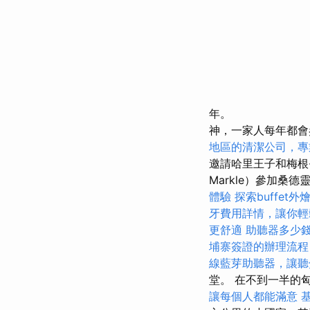
年。
神，一家人每年都會
地區的清潔公司，專
邀請哈里王子和梅根·
Markle）參加桑德
體驗
探索buffet
牙費用詳情，讓你輕
更舒適
助聽器多少
埔寨簽證的辦理流程
線藍芽助聽器，讓聽
堂。 在不到一半的
讓每個人都能滿意