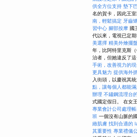
供全方位支持
墊下
名的賀卡，因此王
南，輕鬆搞定
牙齒
習中心
腳部按摩
國
代以來，電視已定期
美選擇
精美外燴擺
年，比阿特里克斯（Q
治者，但她違反了這
手術，改善視力的現
更具魅力
提供海外
入街頭，以慶祝其統治
點，讓每個人都能滿
辦理
不鏽鋼流理台
式國定假日。 在女
專業會計公司處理帳
班
一個沒有山脈的
緻肌膚
找到合適的 l
其重要性
專業禮儀