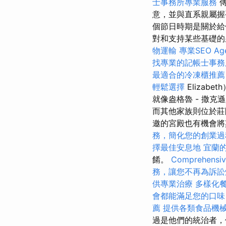
士事務所專業服務
傳
意，並與直系親屬
個節日時期是關於
對和支持某些基礎
物運輸
專業SEO A
找專業的記帳士事務
最適合的冷凍櫃推薦
輕鬆選擇
Eliza
就像盎格魯 - 撒克遜
而其他家族則位於莊
邀的宮殿也有機會
務，簡化您的創業過
擇最佳安息地
宜蘭
餚。
Comprehensive
務，讓您不再為訴訟
供專業治療
多樣化
會都能滿足您的口味
薦
提供各類食品機
過是他們的統治者，他