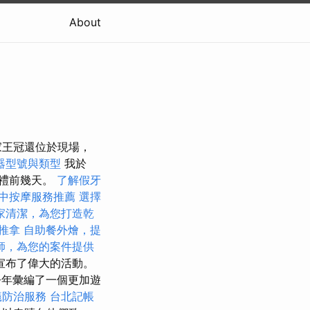
About
家王冠還位於現場，
器型號與類型
我於
職典禮前幾天。
了解假牙
中按摩服務推薦
選擇
家清潔，為您打造乾
推拿
自助餐外燴，提
師，為您的案件提供
宣布了偉大的活動。
今年彙編了一個更加遊
蟻防治服務
台北記帳