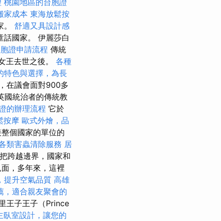
理
桃園地區的台胞證
搬家成本
東海放鬆按
家。
舒適又具設計感
話國家。 伊麗莎白
台胞證申請流程
傳統
年女王去世之後。
各種
的特色與選擇，為長
，在議會面對900多
 英國統治者的傳統教
證的辦理流程
它於
鬆按摩
歐式外燴，品
接整個國家的單位的
各類害蟲清除服務
居
火把跨越邊界，國家和
見面，多年來，這裡
，提升空氣品質
高雄
薦，適合親友聚會的
王子王子（Prince
主臥室設計，讓您的