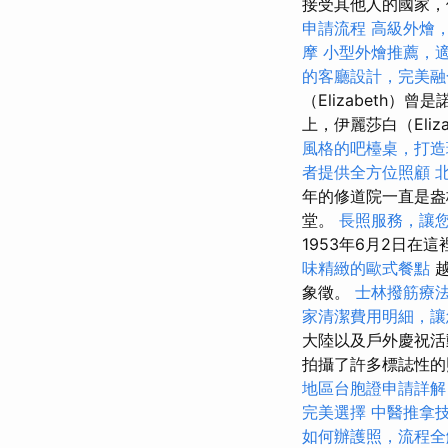
接受其他人的國家
申請流程
高級外燴
摩
小型外燴推薦，
的客廳設計，完美融
（Elizabeth）曾
上，伊麗莎白（Eli
風格的吧檯桌，打造
者提供全方位照顧
年的修道院一直是
堂。
長照服務，讓
1953年6月2日在
味精緻的歐式餐點
越
象徵。
士林撥筋療
家清潔費用明細，讓
大陸以及戶外慶祝活
拍攝了許多標誌性
地區台胞證申請詳解
完美選擇
中醫推拿
如何辦護照，流程全