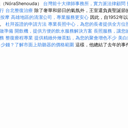
NóraShenouda）
台灣前十大律師事務所，實力派法律顧問
行
台北整復治療
除了奢華和節日的氣氛外，王室還負責聖誕節
壓按摩
高雄地區的清潔公司，專業服務更安心
因此，自1952年
談。
杜拜簽證的申請方法
專業長照中心，為您的長者提供全方位
做準備
開飲機，提供方便的飲水服務解決方案
長照服務，讓您
務
整復療程專業
提供精緻外燴茶點，為您的聚會增色不少
美白
多少錢？了解市面上助聽器的價格範圍
這樣，他總結了去年的事