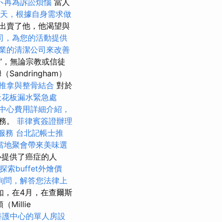
不再為訴訟煩惱
當人
天，根據自身需求做
出賣了他，他渴望與
司，為您的活動提供
業的清潔公司來改善
”，無論宗教或信徒
ndringham）
推拿與整骨結合
對於
天花板漏水緊急處
中心費用詳細介紹，
任務。
菲律賓簽證辦理
服務
台北記帳士推
當地聚會帶來美味選
心提供了癌症的人
探索buffet外燴價
詢問，解答您法律上
如，在4月，在查爾斯
illie
養護中心的單人房設