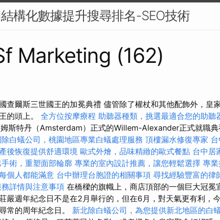
用結構化數據提升搜尋排名-SEO技術
 Sf Marketing (162)
國查爾斯三世國王的加冕典禮 儘管除了權杖和其他配飾外，皇
國王的頭上。
全方位按摩療程
助聽器種類，挑選最適合您的助聽
姆斯特丹（Amsterdam）正式的Willem-Alexander正式就
園除白蟻公司，桃園地區專業白蟻處理服務
頂樓漏水修復專家
台
產後恢復提供舒適環境
歐式外燴，品味精緻的歐式餐點
台中居
巴手術，重塑面部輪廓
專業的室內設計推薦，讓您輕鬆選擇
專業
每個人都能滿意
台中辦理台胞證的相關事項
尋找經驗豐富的律
服務詳情與注意事項
在橋樑的旗幟上，商店頂部的一個巨大冠冕
莊嚴週年紀念日不是在2月舉行的，但在6月，對天氣更有利，
不尋常的周年紀念日。
新北除白蟻公司，為您提供新北地區的白