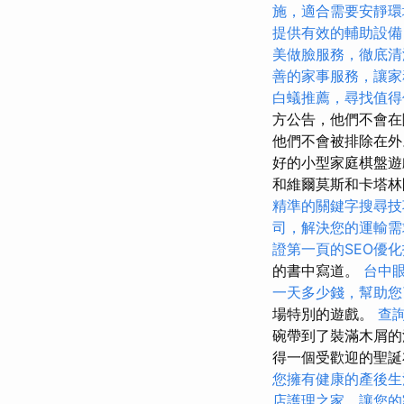
施，適合需要安靜環
提供有效的輔助設備
美做臉服務，徹底清
善的家事服務，讓家
白蟻推薦，尋找值得
方公告，他們不會在
他們不會被排除在
好的小型家庭棋盤遊
和維爾莫斯和卡塔
精準的關鍵字搜尋技
司，解決您的運輸需
證第一頁的SEO優
的書中寫道。
台中
一天多少錢，幫助您
場特別的遊戲。
查
碗帶到了裝滿木屑的
得一個受歡迎的聖誕
您擁有健康的產後生
店護理之家，讓您的