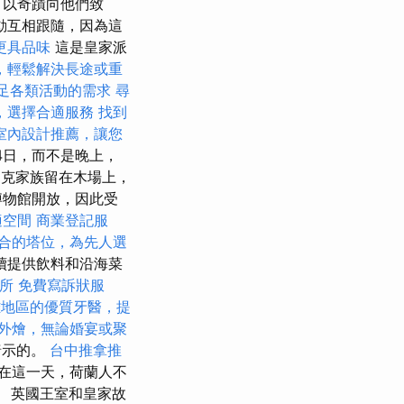
，以奇蹟向他們致
動互相跟隨，因為這
更具品味
這是皇家派
，輕鬆解決長途或重
足各類活動的需求
尋
，選擇合適服務
找到
室內設計推薦，讓您
24日，而不是晚上，
。 約克家族留在木場上，
博物館開放，因此受
適空間
商業登記服
合的塔位，為先人選
續提供飲料和沿海菜
所
免費寫訴狀服
雄地區的優質牙醫，提
外燴，無論婚宴或聚
所暗示的。
台中推拿推
在這一天，荷蘭人不
日。 英國王室和皇家故