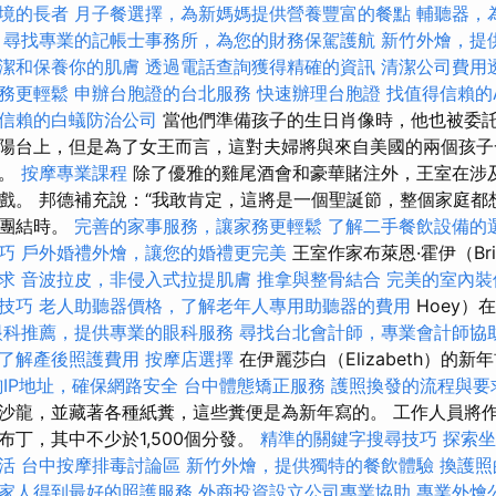
境的長者
月子餐選擇，為新媽媽提供營養豐富的餐點
輔聽器，
尋找專業的記帳士事務所，為您的財務保駕護航
新竹外燴，提
潔和保養你的肌膚
透過電話查詢獲得精確的資訊
清潔公司費用
務更輕鬆
申辦台胞證的台北服務
快速辦理台胞證
找值得信賴的Acc
信賴的白蟻防治公司
當他們準備孩子的生日肖像時，他也被委
陽台上，但是為了女王而言，這對夫婦將與來自美國的兩個孩子
外。
按摩專業課程
除了優雅的雞尾酒會和豪華賭注外，王室在涉
戲。 邦德補充說：“我敢肯定，這將是一個聖誕節，整個家庭都
林團結時。
完善的家事服務，讓家務更輕鬆
了解二手餐飲設備的
巧
戶外婚禮外燴，讓您的婚禮更完美
王室作家布萊恩·霍伊（Bri
求
音波拉皮，非侵入式拉提肌膚
推拿與整骨結合
完美的室內裝
化技巧
老人助聽器價格，了解老年人專用助聽器的費用
Hoey）
眼科推薦，提供專業的眼科服務
尋找台北會計師，專業會計師協
了解產後照護費用
按摩店選擇
在伊麗莎白（Elizabeth）的
詢IP地址，確保網路安全
台中體態矯正服務
護照換發的流程與要
沙龍，並藏著各種紙糞，這些糞便是為新年寫的。 工作人員將
布丁，其中不少於1,500個分發。
精準的關鍵字搜尋技巧
探索坐
活
台中按摩排毒討論區
新竹外燴，提供獨特的餐飲體驗
換護照
家人得到最好的照護服務
外商投資設立公司專業協助
專業外燴