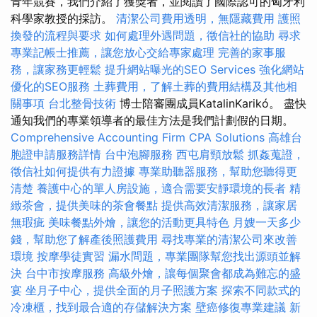
青年競賽，我們介紹了獲獎者，並閱讀了國際認可的匈牙利
科學家教授的採訪。
清潔公司費用透明，無隱藏費用
護照
換發的流程與要求
如何處理外遇問題，徵信社的協助
尋求
專業記帳士推薦，讓您放心交給專家處理
完善的家事服
務，讓家務更輕鬆
提升網站曝光的SEO Services
強化網站
優化的SEO服務
土葬費用，了解土葬的費用結構及其他相
關事項
台北整骨技術
博士陪審團成員KatalinKarikó。 盡快
通知我們的專業領導者的最佳方法是我們計劃假的日期。
Comprehensive Accounting Firm CPA Solutions
高雄台
胞證申請服務詳情
台中泡腳服務
西屯肩頸放鬆
抓姦蒐證，
徵信社如何提供有力證據
專業助聽器服務，幫助您聽得更
清楚
養護中心的單人房設施，適合需要安靜環境的長者
精
緻茶會，提供美味的茶會餐點
提供高效清潔服務，讓家居
無瑕疵
美味餐點外燴，讓您的活動更具特色
月嫂一天多少
錢，幫助您了解產後照護費用
尋找專業的清潔公司來改善
環境
按摩學徒實習
漏水問題，專業團隊幫您找出源頭並解
決
台中市按摩服務
高級外燴，讓每個聚會都成為難忘的盛
宴
坐月子中心，提供全面的月子照護方案
探索不同款式的
冷凍櫃，找到最合適的存儲解決方案
壁癌修復專業建議
新