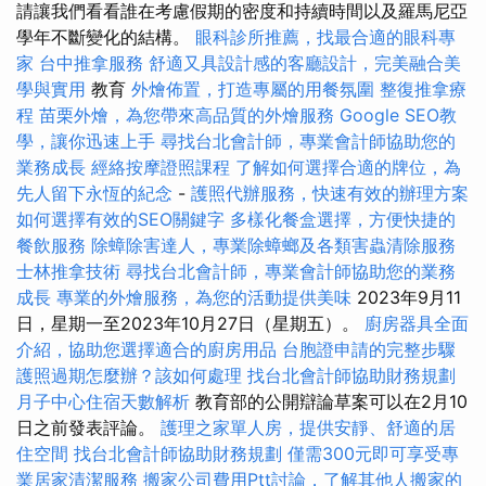
請讓我們看看誰在考慮假期的密度和持續時間以及羅馬尼亞
學年不斷變化的結構。
眼科診所推薦，找最合適的眼科專
家
台中推拿服務
舒適又具設計感的客廳設計，完美融合美
學與實用
教育
外燴佈置，打造專屬的用餐氛圍
整復推拿療
程
苗栗外燴，為您帶來高品質的外燴服務
Google SEO教
學，讓你迅速上手
尋找台北會計師，專業會計師協助您的
業務成長
經絡按摩證照課程
了解如何選擇合適的牌位，為
先人留下永恆的紀念
-
護照代辦服務，快速有效的辦理方案
如何選擇有效的SEO關鍵字
多樣化餐盒選擇，方便快捷的
餐飲服務
除蟑除害達人，專業除蟑螂及各類害蟲清除服務
士林推拿技術
尋找台北會計師，專業會計師協助您的業務
成長
專業的外燴服務，為您的活動提供美味
2023年9月11
日，星期一至2023年10月27日（星期五）。
廚房器具全面
介紹，協助您選擇適合的廚房用品
台胞證申請的完整步驟
護照過期怎麼辦？該如何處理
找台北會計師協助財務規劃
月子中心住宿天數解析
教育部的公開辯論草案可以在2月10
日之前發表評論。
護理之家單人房，提供安靜、舒適的居
住空間
找台北會計師協助財務規劃
僅需300元即可享受專
業居家清潔服務
搬家公司費用Ptt討論，了解其他人搬家的