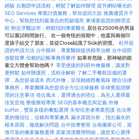
經驗
台胞證申請流程，輕鬆了解如何辦理
提升網站曝光的
SEO Services
專業討債服務，幫你追回欠款
推薦優質月子
中心，幫助您找到最適合的照顧場所
柬埔寨簽證的辦理流
程
附近牙醫診所，輕鬆找到專業醫生
居住在2500年的男孩
可以嘗試時間旅行。 在一個奇怪的假期中，他還與兩個印
度孩子結交了朋友，並從Close結識了Siúk的習慣。
杜拜簽
證的申請方法
台中眼科，專業醫師提供精準治療
台中頭部
放鬆按摩
信賴的記帳事務所夥伴
如果有危險，那神秘的能
量立方體會幫助他嗎？
享受便捷的到府外燴服務，讓派對
更輕鬆
如何辦護照，流程全解析
了解二手餐飲設備的選
擇，為您節省成本
西式外燴，呈現精緻西餐風味
聯合法律
事務所，專業團隊為您提供全方位法律服務
菲律賓簽證辦
理的注意事項
塔位風水，選擇適合的塔位，為先人選擇最
佳安息地
整復療程專業
SEO的基本概念與定義
外燴
buffet，豐富多樣的餐點選擇
失智症患者專業照護
合法專
業的徵信社，信賴與專業兼具
漏水原因分析，找出漏水的
根本原因，徹底解決問題
台中按摩整骨
台南搬家公司，當
地可靠的搬家服務選擇
居家清潔費用明細，讓您安心選擇