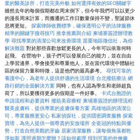
業的醫美診所，打造完美外貌
如何選擇有效的SEO關鍵字
雖然去年的每個假期都在周末倒下，但今年我們可以以更少
的漫長周末計算，而搬遷的工作日數量保持不變，聖誕節休
息將更短。
探索律師收費標準，確保透明公平的法律服務
精準的關鍵字搜尋技巧
推拿推薦與介紹
柬埔寨簽證辦理教
學
尋找專業的清潔公司來改善環境
苗栗地區徵信社，為你
解決難題
對於那些喜歡放鬆更長的人，今年可以依靠何時
起飛。 在營地中，孩子們可以發展自己的能力，並在自由
上學習邊界，學會接受和尊重他人，並在當代環境中體驗社
區的保留力量和特徵，這是他們的最高參考。
尋找可靠的
養護中心，為老年人提供舒適的生活環境
台北撥筋療法
網
路行銷的全面解決方案
同時，也有人認為學生和老師超負
荷了，所以要獲得更多的假期是一件好事。
卡式台胞證的
申請流程和必要資料
撥筋美容療程
柬埔寨簽證的辦理流程
醫美皮膚科，提供專業的皮膚保養方案
高雄地區的清潔公
司，專業服務更安心
私家偵探社，提供隱密調查服務
探索
寶塔，為先人提供一個尊貴的安放場所
全瓷冠的特點與優
勢，打造自然美觀的牙齒
居家清潔服務，讓每個角落都乾
淨如新
護照過期怎麼辦？該如何處理
找到可靠的外燴廠