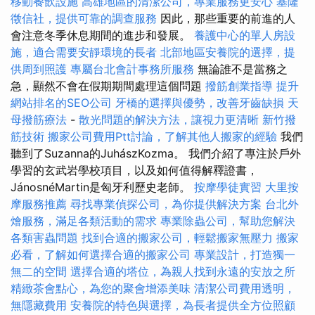
移動餐飲設施
高雄地區的清潔公司，專業服務更安心
基隆
徵信社，提供可靠的調查服務
因此，那些重要的前進的人
會注意冬季休息期間的進步和發展。
養護中心的單人房設
施，適合需要安靜環境的長者
北部地區安養院的選擇，提
供周到照護
專屬台北會計事務所服務
無論誰不是當務之
急，顯然不會在假期期間處理這個問題
撥筋創業指導
提升
網站排名的SEO公司
牙橋的選擇與優勢，改善牙齒缺損
天
母撥筋療法
-
散光問題的解決方法，讓視力更清晰
新竹撥
筋技術
搬家公司費用Ptt討論，了解其他人搬家的經驗
我們
聽到了Suzanna的JuhászKozma。 我們介紹了專注於戶外
學習的玄武岩學校項目，以及如何值得解釋證書，
JánosnéMartin是匈牙利歷史老師。
按摩學徒實習
大里按
摩服務推薦
尋找專業偵探公司，為你提供解決方案
台北外
燴服務，滿足各類活動的需求
專業除蟲公司，幫助您解決
各類害蟲問題
找到合適的搬家公司，輕鬆搬家無壓力
搬家
必看，了解如何選擇合適的搬家公司
專業設計，打造獨一
無二的空間
選擇合適的塔位，為親人找到永遠的安放之所
精緻茶會點心，為您的聚會增添美味
清潔公司費用透明，
無隱藏費用
安養院的特色與選擇，為長者提供全方位照顧