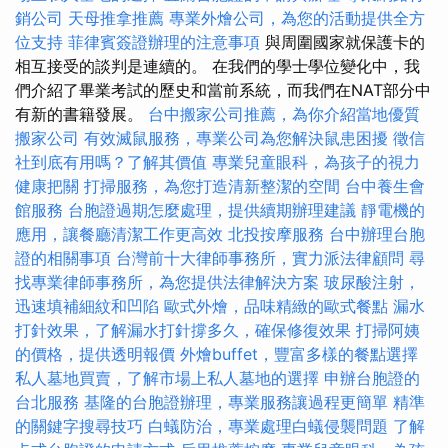
銷公司
天母推拿推薦
專業外燴公司，為您的活動提供全方
位支持
菲律賓簽證辦理的注意事項
與周圍國家就保護卡的
相互接受的談判是連續的。 在我們的學士學位變化中，我
們介紹了畢業考試的歷史和當前系統，而我們在NAT部分中
有新的書籍發展。
台中搬家公司推薦，為你介紹當地優質
搬家公司
有效滅鼠服務，專業公司為您解決鼠患困擾
徵信
社到底有用嗎？了解其價值
專業兒童眼科，為孩子的視力
健康把關
打掃服務，為您打造清新整潔的空間
台中養生會
館服務
台胞證過期怎麼處理，提供續期辦理建議
靜電機的
應用，讓餐廳清潔工作更高效
北投按摩服務
台中辦理台胞
證的相關事項
台灣前十大律師事務所，實力派法律顧問
尋
找專業律師事務所，為您提供法律解決方案
玻尿酸注射，
迅速填補細紋和凹陷
歐式外燴，品味精緻的歐式餐點
漏水
打針效果，了解漏水打針撐多久，確保修復效果
打掃阿姨
的價格，提供透明報價
外燴buffet，豐富多樣的餐點選擇
私人墓地買賣，了解市場上私人墓地的選擇
申辦台胞證的
台北服務
基隆的台胞證辦理，專業服務讓過程更簡單
精準
的關鍵字搜尋技巧
白蟻防治，專業處理白蟻侵襲問題
了解