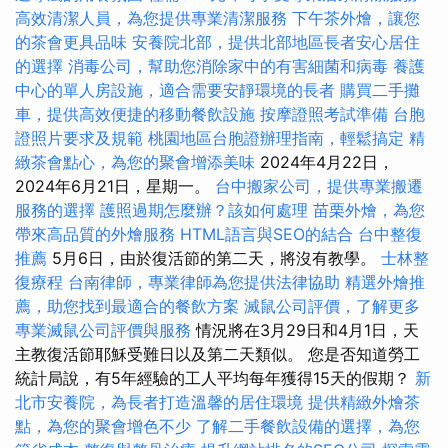
高效清潔人員，為您提供專業清潔服務
下午茶外燴，讓您
的茶會更具品味
安養院北部，提供北部地區長者安心居住
的選擇
消毒公司，幫助您消除家中的有害細菌和病毒
養護
中心的單人房設施，適合需要安靜環境的長者
購買二手攤
車，提供高效便捷的移動餐飲設施
按摩證照考試準備
台胞
證照片要求及規範
桃園地區台胞證辦理指南，輕鬆搞定
精
緻茶會點心，為您的聚會增添美味
2024年4月22日，
2024年6月21日，星期一。
台中搬家公司，提供專業搬遷
服務的選擇
護照過期怎麼辦？該如何處理
苗栗外燴，為您
帶來高品質的外燴服務
HTML語言與SEO的結合
台中整復
推薦
5月6日，由於復活節的第二天，將沒有教學。
士林整
復療程
台南律師，專業律師為您提供法律協助
精選外燴推
薦，助您找到最適合的餐飲方案
滅鼠公司評價，了解更多
專業滅鼠公司評價與服務
情況將在3月29日和4月1日，天
主教復活節耶穌受難日以及第二天類似。 您是否知道勞工
統計局說，有5年經驗的工人平均每年獲得15天的假期？
新
北市安養院，為長者打造溫馨的居住環境
提供精緻外燴茶
點，為您的聚會增色不少
了解二手餐飲設備的選擇，為您