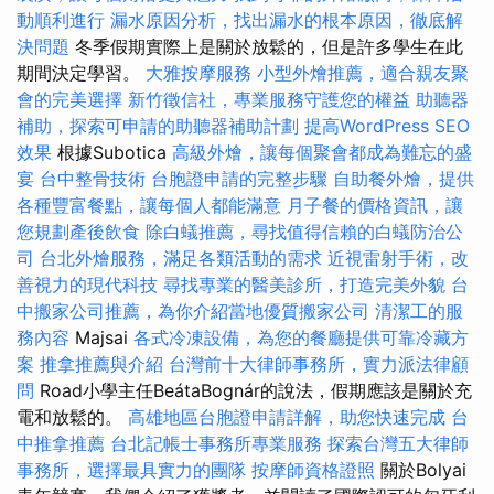
動順利進行
漏水原因分析，找出漏水的根本原因，徹底解
決問題
冬季假期實際上是關於放鬆的，但是許多學生在此
期間決定學習。
大雅按摩服務
小型外燴推薦，適合親友聚
會的完美選擇
新竹徵信社，專業服務守護您的權益
助聽器
補助，探索可申請的助聽器補助計劃
提高WordPress SEO
效果
根據Subotica
高級外燴，讓每個聚會都成為難忘的盛
宴
台中整骨技術
台胞證申請的完整步驟
自助餐外燴，提供
各種豐富餐點，讓每個人都能滿意
月子餐的價格資訊，讓
您規劃產後飲食
除白蟻推薦，尋找值得信賴的白蟻防治公
司
台北外燴服務，滿足各類活動的需求
近視雷射手術，改
善視力的現代科技
尋找專業的醫美診所，打造完美外貌
台
中搬家公司推薦，為你介紹當地優質搬家公司
清潔工的服
務內容
Majsai
各式冷凍設備，為您的餐廳提供可靠冷藏方
案
推拿推薦與介紹
台灣前十大律師事務所，實力派法律顧
問
Road小學主任BeátaBognár的說法，假期應該是關於充
電和​​放鬆的。
高雄地區台胞證申請詳解，助您快速完成
台
中推拿推薦
台北記帳士事務所專業服務
探索台灣五大律師
事務所，選擇最具實力的團隊
按摩師資格證照
關於Bolyai