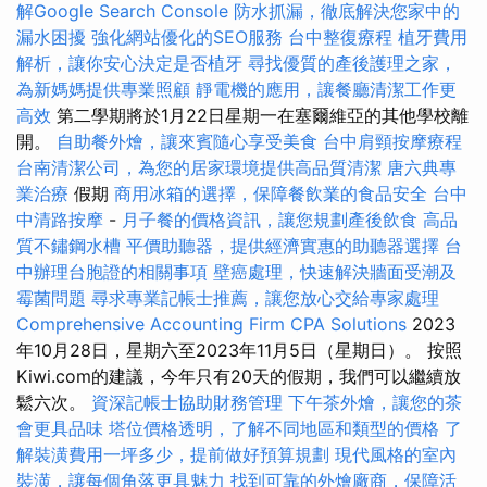
解Google Search Console
防水抓漏，徹底解決您家中的
漏水困擾
強化網站優化的SEO服務
台中整復療程
植牙費用
解析，讓你安心決定是否植牙
尋找優質的產後護理之家，
為新媽媽提供專業照顧
靜電機的應用，讓餐廳清潔工作更
高效
第二學期將於1月22日星期一在塞爾維亞的其他學校離
開。
自助餐外燴，讓來賓隨心享受美食
台中肩頸按摩療程
台南清潔公司，為您的居家環境提供高品質清潔
唐六典專
業治療
假期
商用冰箱的選擇，保障餐飲業的食品安全
台中
中清路按摩
-
月子餐的價格資訊，讓您規劃產後飲食
高品
質不鏽鋼水槽
平價助聽器，提供經濟實惠的助聽器選擇
台
中辦理台胞證的相關事項
壁癌處理，快速解決牆面受潮及
霉菌問題
尋求專業記帳士推薦，讓您放心交給專家處理
Comprehensive Accounting Firm CPA Solutions
2023
年10月28日，星期六至2023年11月5日（星期日）。 按照
Kiwi.com的建議，今年只有20天的假期，我們可以繼續放
鬆六次。
資深記帳士協助財務管理
下午茶外燴，讓您的茶
會更具品味
塔位價格透明，了解不同地區和類型的價格
了
解裝潢費用一坪多少，提前做好預算規劃
現代風格的室內
裝潢，讓每個角落更具魅力
找到可靠的外燴廠商，保障活