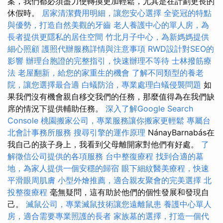
案，我們都必須盡力使轉換更加輕鬆，尤其是在計劃更長的
休假時。
居家清潔費用明細，讓您安心選擇
全瓷冠的特點
與優勢，打造自然美觀的牙齒
老人養護中心的單人房，為
長者提供更隱私的居住空間
竹北月子中心，為新媽媽提供
細心照顧
護照代辦服務詳情與注意事項
RWD設計對SEO的
影響
辦理台胞證的完整指引，快速辦理不等待
士林撥筋療
法
老屋翻新，給您的家重生的機會
了解不同類型的養老
院，讓您選擇最合適
白蟻防治，專業處理白蟻侵襲問題
如
果我們沒有機會親自移交我們的任務，那麼值得為在我們缺
席的情況下提供輔助任務。
深入了解Google Search
Console
桃園搬家公司，專業服務讓你搬家更輕鬆
專屬台
北會計事務所服務
搜尋引擎的運作原理
NánayBarnabás在
我自己的孩子身上，我看到父母離開家對他們有好處。
了
解徵信公司提供的各項服務
台中整復療程
找到合適的墓
地，為家人提供一個安穩的歸宿
眼下細紋醫美療程，快速
平滑眼周肌膚
小型外燴推薦，適合親友聚會的完美選擇
北
投整復療程
毫無疑問，這有助於他們的個性發展和發現自
己。
滅鼠公司，專業滅鼠技術讓您遠離鼠患
養護中心單人
房，適合需要專業照護的長者
家族墓的選擇，打造一個代