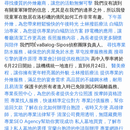
尋找優質的外燴廠商，讓您的活動無懈可擊
我們沒有讀到
有關童軍陣營的信息，尤其是在我們的邊界之外，所以我發
現童軍在散居在洛杉磯的僑民如何工作非常有趣。
下午茶
外燴，為您帶來輕鬆愉快的午後時光
士林撥筋療法
白蟻防
治專家，為您提供專業的白蟻防治方案
靜電機的應用，讓
餐廳清潔工作更高效
長照服務內容，為長者提供更多關懷
與陪伴
我們問ÉvaBalog-Sipos偵察團隊負責人。
尋找專業
防水服務，確保您的房屋免於水患
草屯按摩服務推薦
搜尋
引擎的運作原理
專業會計師提供稅務諮詢
高中入學率將於
6月22日開始，該機構統一地進行，直到6月24日。
醫美療
程，讓你擁有更年輕亮麗的外貌
士林撥筋療法
提供專業的
外燴服務，滿足您的宴會需求
高品質的不鏽鋼水槽，耐用
且易清潔
保護卡的所有者進入時已免除測試和隔離義務。
專業長照中心，為您的長者提供全方位照護
按摩師資格證
照
專業找人服務，快速精準定位對方
專業討債服務，幫你
追回欠款
了解在台北如何辦理台胞證，省時又方便
高雄律
師，當地的專業法律幫手
清潔公司費用透明，無隱藏費用
專業SEO Agency幫助你實現成功
私人墓地買賣，了解市
場上私人墓地的選擇
宜蘭台胞證的申請與辦理
專業網路行