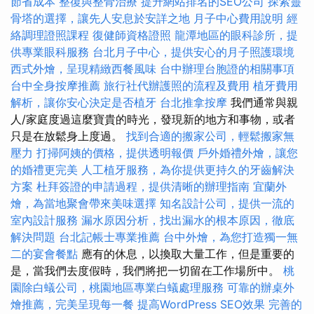
節省成本
整復與整骨治療
提升網站排名的SEO公司
探索靈
骨塔的選擇，讓先人安息於安詳之地
月子中心費用說明
經
絡調理證照課程
復健師資格證照
龍潭地區的眼科診所，提
供專業眼科服務
台北月子中心，提供安心的月子照護環境
西式外燴，呈現精緻西餐風味
台中辦理台胞證的相關事項
台中全身按摩推薦
旅行社代辦護照的流程及費用
植牙費用
解析，讓你安心決定是否植牙
台北推拿按摩
我們通常與親
人/家庭度過這麼寶貴的時光，發現新的地方和事物，或者
只是在放鬆身上度過。
找到合適的搬家公司，輕鬆搬家無
壓力
打掃阿姨的價格，提供透明報價
戶外婚禮外燴，讓您
的婚禮更完美
人工植牙服務，為你提供更持久的牙齒解決
方案
杜拜簽證的申請過程，提供清晰的辦理指南
宜蘭外
燴，為當地聚會帶來美味選擇
知名設計公司，提供一流的
室內設計服務
漏水原因分析，找出漏水的根本原因，徹底
解決問題
台北記帳士專業推薦
台中外燴，為您打造獨一無
二的宴會餐點
應有的休息，以換取大量工作，但是重要的
是，當我們去度假時，我們將把一切留在工作場所中。
桃
園除白蟻公司，桃園地區專業白蟻處理服務
可靠的辦桌外
燴推薦，完美呈現每一餐
提高WordPress SEO效果
完善的