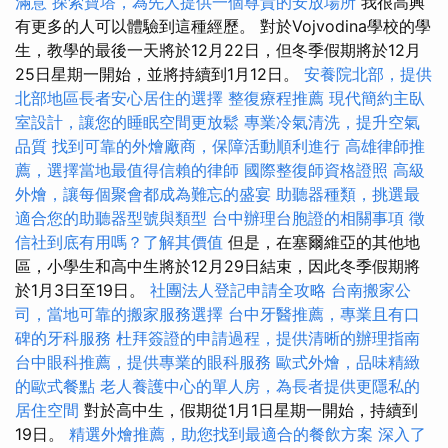
滿意
探索寶塔，為先人提供一個尊貴的安放場所
我很高興
有更多的人可以體驗到這種經歷。 對於Vojvodina學校的學
生，教學的最後一天將於12月22日，但冬季假期將於12月
25日星期一開始，並將持續到1月12日。
安養院北部，提供
北部地區長者安心居住的選擇
整復療程推薦
現代簡約主臥
室設計，讓您的睡眠空間更放鬆
專業冷氣清洗，提升空氣
品質
找到可靠的外燴廠商，保障活動順利進行
高雄律師推
薦，選擇當地最值得信賴的律師
國際整復師資格證照
高級
外燴，讓每個聚會都成為難忘的盛宴
助聽器種類，挑選最
適合您的助聽器型號與類型
台中辦理台胞證的相關事項
徵
信社到底有用嗎？了解其價值
但是，在塞爾維亞的其他地
區，小學生和高中生將於12月29日結束，因此冬季假期將
於1月3日至19日。
社團法人登記申請全攻略
台南搬家公
司，當地可靠的搬家服務選擇
台中牙醫推薦，專業且有口
碑的牙科服務
杜拜簽證的申請過程，提供清晰的辦理指南
台中眼科推薦，提供專業的眼科服務
歐式外燴，品味精緻
的歐式餐點
老人養護中心的單人房，為長者提供更隱私的
居住空間
對於高中生，假期從1月1日星期一開始，持續到
19日。
精選外燴推薦，助您找到最適合的餐飲方案
深入了