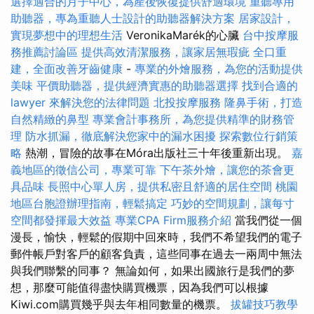
選擇適合的月子中心，為產後恢復提供舒適環境
重聽專用
助聽器，專為重聽人士設計的助聽器解決方案
居家設計，
實現夢想中的理想生活
VeronikaMarék的心臟
台中按摩服
務推薦討論區
提供高效清潔服務，讓家居無瑕疵
全口重
建，全面改善牙齒健康
-
專業的外燴服務，為您的活動提供
美味
平價助聽器，提供經濟實惠的助聽器選擇
找到合適的
lawyer 來解決您的法律問題
北投按摩服務
隆鼻手術，打造
自然精緻的鼻型
專業會計事務所，為您提供精準的財務管
理
防水抓漏，徹底解決您家中的漏水困擾
探索數位行銷策
略
熱潮，冒險的故事在Móra出版社三十年後重新出現。
嘉
義地區的徵信公司，專業可靠
下午茶外燴，讓您的茶會更
具品味
長照中心單人房，提供私密且舒適的居住空間
桃園
地區台胞證辦理指南，輕鬆搞定
巧妙的空間規劃，讓每寸
空間都發揮最大效益
專業CPA Firm服務介紹
當我們從一個
漫長，愉快，輕鬆的假期中回來時，我們不希望我們的電子
郵件帳戶對客戶的顧客負責，這些同事在過去一兩周中無法
與我們聯繫的同事？ 無論如何，如果出國旅行是我們的夢
想，那麼可能值得盡快購買機票，因為我們可以根據
Kiwi.com購買幾乎與去年相同數量的機票。
拔罐技巧教學