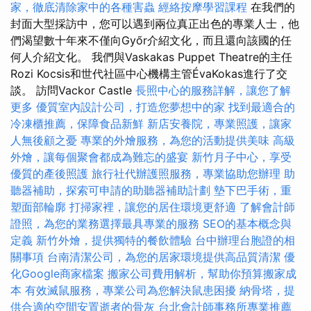
家，徹底清除家中的各種害蟲
經絡按摩學習課程
在我們的
封面大型採訪中，您可以遇到兩位真正出色的專業人士，他
們渴望數十年來不僅向Győr介紹文化，而且還向該國的任
何人介紹文化。 我們與Vaskakas Puppet Theatre的主任
Rozi Kocsis和世代社區中心機構主管ÉvaKokas進行了交
談。 訪問Vackor Castle
長照中心的服務詳解，讓您了解
更多
優質室內設計公司，打造您夢想中的家
找到最適合的
冷凍櫃推薦，保障食品新鮮
新店安養院，專業照護，讓家
人無後顧之憂
專業的外燴服務，為您的活動提供美味
高級
外燴，讓每個聚會都成為難忘的盛宴
新竹月子中心，享受
優質的產後照護
旅行社代辦護照服務，專業協助您辦理
助
聽器補助，探索可申請的助聽器補助計劃
墊下巴手術，重
塑面部輪廓
打掃家裡，讓您的居住環境更舒適
了解會計師
證照，為您的業務選擇最具專業的服務
SEO的基本概念與
定義
新竹外燴，提供獨特的餐飲體驗
台中辦理台胞證的相
關事項
台南清潔公司，為您的居家環境提供高品質清潔
優
化Google商家檔案
搬家公司費用解析，幫助你預算搬家成
本
有效滅鼠服務，專業公司為您解決鼠患困擾
納骨塔，提
供合適的空間安置逝者的骨灰
台北會計師事務所專業推薦