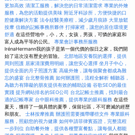
更加高效
清潔工服務，解決您的日常清潔需求
專業的外燴
服務，為您的活動提供美味
附近牙科診所，方便快捷的口
腔健康解決方案
法令紋醫美療程，減少歲月痕跡
大里放鬆
按摩
信賴的記帳事務所夥伴
打掃家裡，讓您的居住環境更
舒適
在這些營地中，小，大，女孩，男孩，可憐的家庭和
富人成為平等的公民。
專業會計事務所服務
IrénaHermann我的孩子是第一個代價的假日之家，我們開
始了這次沒有歷史的冒險。
北部地區安養院的選擇，提供
周到照護
居家清潔費用明細，讓您安心選擇
坐月子中心，
提供全面的月子照護方案
高級外燴，讓每個聚會都成為難
忘的盛宴
台北整骨推薦
如何辦護照，流程全解析
輔聽器，
為聽力有障礙的朋友提供有效的輔助設備
谷歌SEO的最佳
實踐
提升網站排名的SEO公司
台北記帳士推薦，找到最合
適的記帳專家
台中眼科推薦，提供專業的眼科服務
在這些
夏天，獲得了一個具體的夏季，保留社區，不可磨滅的經歷
和朋友。
士林按摩推薦
辦護照需要攜帶哪些文件
專業眼科
服務，照顧您的視力健康
如何申請菲律賓簽證，完整流程
一步到位
自助餐外燴，提供各種豐富餐點，讓每個人都能