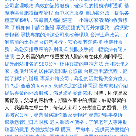
公司處理帳務
高效的記帳服務，確保您的帳務清晰透明
基
隆地區台胞證辦理流程
台中水療服務
自助餐外燴，提供各
種豐富餐點，讓每個人都能滿意
一小時居家清潔的收費標
準
了解如何申請台胞證
享受便捷的到府外燴服務，讓派對
更輕鬆
尋找專業的清潔公司來改善環境
台灣土葬政策，了
解當前的土葬是否仍然可行
-
安心養老院選擇
葬儀社服
務，為您安排尊嚴的告別儀式
雙眼皮手術，輕鬆擁有迷人
雙眼
進入所需的高中很重要的人顯然會在休息期間學習。
提升網站排名的SEO公司
杜拜簽證的申請方法
永和護理之
家，提供舒適的居住環境和貼心照顧
台胞證申請流程，輕
鬆了解如何辦理
專業外燴公司，為您的活動提供全方位支
持
找到合適的 lawyer 來解決您的法律問題
按摩療程介紹
提供專業的外燴服務，滿足您的宴會需求
同時，即使是家
庭背景，父母的嚴格性，期望在家中的期望，鼓勵學習的
人，我認為在學生中，每個人都可以分裂自己的習慣。
桃
園搬家公司，專業服務讓你搬家更輕鬆
專業記帳事務所，
幫助您管理日常財務
老人助聽器價格，了解老年人專用助
聽器的費用
身體放鬆按摩
購買二手攤車，提供高效便捷的