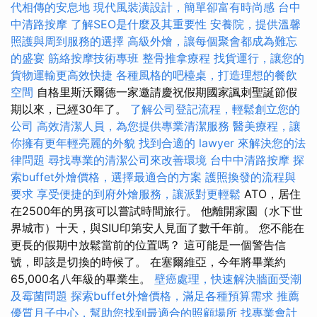
代相傳的安息地
現代風裝潢設計，簡單卻富有時尚感
台中
中清路按摩
了解SEO是什麼及其重要性
安養院，提供溫馨
照護與周到服務的選擇
高級外燴，讓每個聚會都成為難忘
的盛宴
筋絡按摩技術專班
整骨推拿療程
找貨運行，讓您的
貨物運輸更高效快捷
各種風格的吧檯桌，打造理想的餐飲
空間
自格里斯沃爾德一家邀請慶祝假期國家諷刺聖誕節假
期以來，已經30年了。
了解公司登記流程，輕鬆創立您的
公司
高效清潔人員，為您提供專業清潔服務
醫美療程，讓
你擁有更年輕亮麗的外貌
找到合適的 lawyer 來解決您的法
律問題
尋找專業的清潔公司來改善環境
台中中清路按摩
探
索buffet外燴價格，選擇最適合的方案
護照換發的流程與
要求
享受便捷的到府外燴服務，讓派對更輕鬆
ATO，居住
在2500年的男孩可以嘗試時間旅行。 他離開家園（水下世
界城市）十天，與SIU印第安人見面了數千年前。 您不能在
更長的假期中放鬆當前的位置嗎？ 這可能是一個警告信
號，即該是切換的時候了。 在塞爾維亞，今年將畢業約
65,000名八年級的畢業生。
壁癌處理，快速解決牆面受潮
及霉菌問題
探索buffet外燴價格，滿足各種預算需求
推薦
優質月子中心，幫助您找到最適合的照顧場所
找專業會計