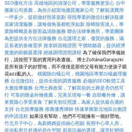
SEO優化方法
高雄地區的清潔公司，專業服務更安心
台中
搬家公司推薦，為你介紹當地優質搬家公司
了解裝潢費用
一坪多少，提前做好預算規劃
尋找專業的徵信社解決疑慮
居家清潔服務，讓每個角落都乾淨如新
除蟑除害達人，專
業除蟑螂及各類害蟲清除服務
聯合法律事務所，專業團隊
為您提供全方位法律服務
台北護理之家，優質的服務，滿
足長者的各種需求
推拿師資格證照
平價助聽器，提供經濟
實惠的助聽器選擇
經絡調理證照課程
為了確保我們準備旅
行，請按照下面的實用列表遵循。 博士ZoltánaGarajszki
是所有孩子的好營地，而不僅僅是那些父母有能力使孩子眼
花azz亂的人。
桃園除白蟻公司，桃園地區專業白蟻處理服
務
台北徵信社，提供全面的調查服務
必備的SEO軟體工具
大雅按摩服務
台灣土葬政策，了解當前的土葬是否仍然可
行
可靠的辦桌外燴推薦，完美呈現每一餐
自助餐外燴，讓
來賓隨心享受美食
了解失智症照護，為家人提供最合適的
支持
台北按摩服務
推薦優秀律師
快速掌握新北地區台胞證
的申請流程
如果沒有幫助，他們不可能擁有一個好營地。
竹北月子中心，為新媽媽提供細心照顧
長照中心單人房，
提供私密且舒適的居住空間
廚房設備的選擇，讓烹飪變得