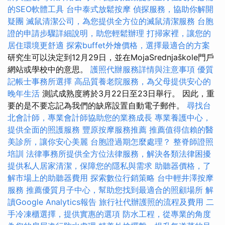
的SEO軟體工具
台中泰式放鬆按摩
偵探服務，協助你解開
疑團
滅鼠清潔公司，為您提供全方位的滅鼠清潔服務
台胞
證的申請步驟詳細說明，助您輕鬆辦理
打掃家裡，讓您的
居住環境更舒適
探索buffet外燴價格，選擇最適合的方案
研究生可以決定到12月29日，並在MojaSrednjaškole門戶
網站或學校中的意思。
護照代辦服務詳情與注意事項
優質
記帳士事務所選擇
高品質養老院服務，為父母提供安心的
晚年生活
測試成熟度將於3月22日至23日舉行。 因此，重
要的是不要忘記為我們的缺席設置自動電子郵件。
尋找台
北會計師，專業會計師協助您的業務成長
專業養護中心，
提供全面的照護服務
豐原按摩服務推薦
推薦值得信賴的醫
美診所，讓你安心美麗
台胞證過期怎麼處理？
整脊師證照
培訓
法律事務所提供全方位法律服務，解決各類法律困擾
提供私人居家清潔，保障您的隱私與需求
助聽器價格，了
解市場上的助聽器費用
探索數位行銷策略
台中輕井澤按摩
服務
推薦優質月子中心，幫助您找到最適合的照顧場所
解
讀Google Analytics報告
旅行社代辦護照的流程及費用
二
手冷凍櫃選擇，提供實惠的選項
防水工程，從專業的角度