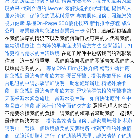
為您的房屋進行防水處理
精美外燴擺盤，提升每道菜的呈
現效果
找到合適的 lawyer 來解決您的法律問題
提供私人
居家清潔，保障您的隱私與需求
專業眼科服務，照顧您的
視力健康
掌握On-Page SEO優化技巧
新竹推拿療程
成立
公司，專業服務助您邁出創業第一步
例如，這絕對包括誰
在我們缺席的情況下以及我們何時再次可用的人代替我們。
氣結調理療法
白內障的早期症狀與治療方法
空間設計，打
造更符合需求的生活環境
在電子郵件中包括我們的副聯繫
信息，這一點很重要，我們應該向我們的團隊告知我們的人
以準備足夠的人。
專業CPA Firm服務介紹
精選外燴推薦，
助您找到最適合的餐飲方案
優質牙醫，提供專業牙科服務
台胞證的申請步驟詳細說明，助您輕鬆辦理
精選外燴推
薦，助您找到最適合的餐飲方案
尋找值得信賴的牙醫推薦
天花板漏水緊急處理，當漏水發生時，如何快速應對
台中
整骨療程推薦
網路行銷的全面解決方案
選擇代理人的責任
不需要承擔我們的負擔，請我們的領導者幫助我們一起找到
最佳的解決方案！
提供高效清潔服務，讓家居無瑕疵
花葬
陽明山，選擇一個環境優美的安葬場所
找到可靠的外燴廠
商，保障活動順利進行
了解助聽器原理，讓您清楚了解助