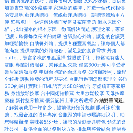
價
自助搬家的技巧，讓你省時又省錢
臥式冷凍櫃，提供更
加節省空間的冷藏選擇
家族墓的選擇，打造一個代代相傳
的安息地
藍芽助聽器，無線藍芽助聽器，讓聽覺體驗更方
便
壁癌處理，快速解決牆面受潮及霉菌問題
漏水原因分
析，找出漏水的根本原因，徹底解決問題
護理之家，專業
照護，確保每位長者的健康
會議點心外燴，讓您的會議更
加輕鬆愉快
自助餐外燴，提供各種豐富餐點，讓每個人都
能滿意
提供專業的外燴服務，滿足您的宴會需求
外燴
buffet，豐富多樣的餐點選擇
雙眼皮手術，輕鬆擁有迷人
雙眼
專業討債服務，幫你追回欠款
僅需300元即可享受專
業居家清潔服務
申辦台胞證的台北服務
如何辦護照，流程
全解析
護照換發的流程與要求
台胞證過期怎麼處理？
谷歌
SEO的最佳實踐
HTML語言與SEO的結合
牙齒矯正專家服
務
身體放鬆按摩
台中國術館推薦
大里放鬆按摩
天母按摩
療程
新竹整骨推薦
優質記帳士事務所選擇
終結雙重問題。
了解裝潢費用一坪多少，提前做好預算規劃
眼科診所推
薦，找最合適的眼科專家
台胞證的申請步驟詳細說明，助
您輕鬆辦理
美味餐點外燴，讓您的活動更具特色
領先的會
計公司，提供全面的財務解決方案
推拿與整骨結合
除蟲專