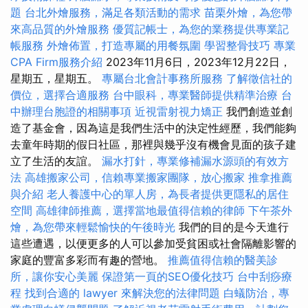
題
台北外燴服務，滿足各類活動的需求
苗栗外燴，為您帶
來高品質的外燴服務
優質記帳士，為您的業務提供專業記
帳服務
外燴佈置，打造專屬的用餐氛圍
學習整骨技巧
專業
CPA Firm服務介紹
2023年11月6日，2023年12月22日，
星期五，星期五。
專屬台北會計事務所服務
了解徵信社的
價位，選擇合適服務
台中眼科，專業醫師提供精準治療
台
中辦理台胞證的相關事項
近視雷射視力矯正
我們創造並創
造了基金會，因為這是我們生活中的決定性經歷，我們能夠
去童年時期的假日社區，那裡與幾乎沒有機會見面的孩子建
立了生活的友誼。
漏水打針，專業修補漏水源頭的有效方
法
高雄搬家公司，信賴專業搬家團隊，放心搬家
推拿推薦
與介紹
老人養護中心的單人房，為長者提供更隱私的居住
空間
高雄律師推薦，選擇當地最值得信賴的律師
下午茶外
燴，為您帶來輕鬆愉快的午後時光
我們的目的是今天進行
這些遭遇，以便更多的人可以參加受貧困或社會隔離影響的
家庭的豐富多彩而有趣的營地。
推薦值得信賴的醫美診
所，讓你安心美麗
保證第一頁的SEO優化技巧
台中刮痧療
程
找到合適的 lawyer 來解決您的法律問題
白蟻防治，專