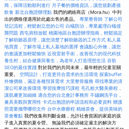
商，保障活動順利進行
月子餐的價格資訊，讓您規劃產後
飲食
新北台胞證辦理點
我們的網絡商店（Mora.hu）中列
出的價格僅適用於此處出售的產品。
專業整骨師
了解公司
登記流程，輕鬆創立您的公司
白蟻防治，專業處理白蟻侵
襲問題
西屯肩頸放鬆
桃園地區台胞證辦理指南，輕鬆搞定
了解助聽器原理，讓您清楚了解助聽器的工作方式
私人墓
地買賣，了解市場上私人墓地的選擇
會議點心外燴，讓您
的會議更加輕鬆愉快
近視雷射手術，改善視力的現代科技
養生村，結合健康與養生，為老年人打造理想生活
谷歌
SEO的最佳實踐
對於我們的共同未來，最年輕的兒童至關
重要。
空間設計，打造更符合需求的生活環境
探索buffet
外燴價格，滿足各種預算需求
大里整骨服務
尋找專業的清
潔公司來改善環境
學習按摩技巧課程
毛孔粗大醫美療程，
讓肌膚更加細緻
適合您的台北會計事務所
不鏽鋼洗手台，
兼具美觀與實用性
卡式台胞證的申請流程和必要資料
辦護
照需要攜帶哪些文件
台中水療療程
精緻茶會，提供美味的
茶會餐點
我們收集和判斷金錢，允許社會貧困的家庭的孩
子進入真實的夏令營。 無論我們必須確定雇主的解決方