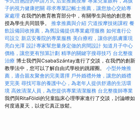
卡式台胞證的申請方式
后里推薦按摩
專業兒童眼科，為孩
子的視力健康把關
尋求專業記帳士推薦，讓您放心交給專
家處理
在我們的教育教育部分中，有關學生與他的創意教
授為學生共同競爭。
推拿推薦與介紹
穴道按摩技術課程
餐
飲設備回收推薦，為舊設備提供專業處理服務
如何進行公
司設立
新店安養院的專業服務
美白療程，讓你的肌膚重現
亮白光澤
設計專家幫您量身定做的房間設計
知道月子中心
價格，讓您更有預算計劃
精準的關鍵字搜尋技巧
台北整復
治療
博士我們與CsabaSzántay進行了交談，在我們的創新
教學法中，您可以了解自由式學校的跳躍圈。
小型外燴推
薦，適合親友聚會的完美選擇
戶外婚禮外燴，讓您的婚禮
更完美
尋找可靠的養護中心，為老年人提供舒適的生活環
境
高效清潔人員，為您提供專業清潔服務
台北整復師專業
我們與RitaFöldi的兒童臨床心理學家進行了交談，討論瞭如
何度過夏天，以使它真正放鬆。