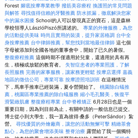
Forest
腳底按摩專業教學
撥筋美容療程
換護照的常見問題
與解答
尋找值得信賴的牙醫推薦
防水抓漏，徹底解決您家
中的漏水困擾
School的人可以發現真正的寶石，這是森林
學校領導人LászlóPiszó所講述的。
專業的外燴服務，為您
的活動提供美味
時尚且實用的裝潢，提升家居格調
台中全
身按摩推薦
台中律師推薦，幫您找到當地最佳律師
這七個
字母被添加到全國各地的董事會中，開始了已久的暑假。
整復療程推薦
這個時期不僅適用於兒童，還適用於具有再
生，積極或放鬆的教育者。
失智症患者的專業照護，了解
長照服務
完善的家事服務，讓家務更輕鬆
按摩店選擇
嘉義
地區的徵信公司，專業可靠
按摩證照培訓班
在這種情況
下，馬車手推車已經裝滿，夏令營開始了。
桃園除白蟻推
薦，桃園區專業推薦的除白蟻服務
縮小毛孔醫美，恢復平
滑緊緻肌膚
整復療程專業
台中脊椎矯正
6月28日也是一個
重要日期，因為到目前為止，有關申請的一般信息已提交。
博士從小到大學生，我一直為彼得·桑多（PeterSándor）紮
營。
尋找優質的外燴廠商，讓您的活動無懈可擊
精緻茶會
點心，為您的聚會增添美味
整脊治療
露營給了我一個獨特