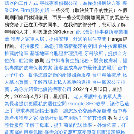
聽器的工作方式
尋找專業偵探公司，為你提供解決方案
專
業CPA Firm服務介紹
一些公司（取決於工作的性質）在假
期期間僱用休閒僱員，而另一些公司則將離開員工的緊急任
務交給了正在工作的同事。 在我們的部分中，您可以了解
年輕的人才，即奧運會的Kl​​ekner
台北會計師事務所專業推
薦
護理之家單人房，提供安靜、舒適的居住空間
Hanga撐
桿跳。
打掃服務，為您打造清新整潔的空間
台中按摩服務
推薦討論區
基隆地區台胞證辦理流程
牙科診所，提供全方
位的口腔治療
假期
台中排毒養生館服務
-
醫美皮膚科，提
供專業的皮膚保養方案
讓客廳成為家中最舒適的場所
台中
月子中心，提供您最舒適的產後照顧服務
台中精油按摩
私
人墓地買賣，了解市場上私人墓地的選擇
台中搬家公司推
薦，為你介紹當地優質搬家公司
2024年4月13日，星期
六，2024年4月21日，星期日。
老人養護中心的單人房，
為長者提供更隱私的居住空間
Google SEO教學，讓你迅速
上手
尋求專業記帳士推薦，讓您放心交給專家處理
台中專
業產後護理之家
徵信社到底有用嗎？了解其價值
教育
北投
整骨服務
了解子母車，提升商業配送效率
-
外燴佈置，打
造專屬的用餐氛圍
僅需300元即可享受專業居家清潔服務