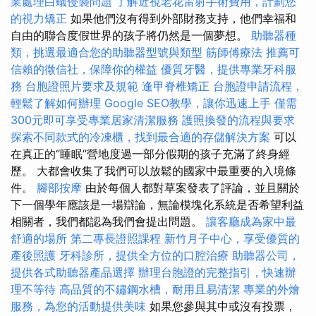
業處理白蟻侵襲問題
了解近視老花雷射手術費用，計劃您
的視力矯正
如果他們沒有得到外部財務支持，他們幸福和
自由的聯合度假世界的孩子將仍然是一個夢想。
助聽器種
類，挑選最適合您的助聽器型號與類型
筋師傅療法
推薦可
信賴的徵信社，保障你的權益
優質牙醫，提供專業牙科服
務
台胞證照片要求及規範
逢甲脊椎矯正
台胞證申請流程，
輕鬆了解如何辦理
Google SEO教學，讓你迅速上手
僅需
300元即可享受專業居家清潔服務
護照換發的流程與要求
探索不同款式的冷凍櫃，找到最合適的存儲解決方案
可以
在真正的“睡眠”營地度過一部分假期的孩子充滿了終身經
歷。 大都會收集了我們可以放鬆的國家中最重要的入境條
件。
腳部按摩
由於每個人都對草案發表了評論，並且關於
下一個學年應該是一場辯論，無論模塊化系統是否希望利益
相關者，我們都認為我們會提出問題。
讓客廳成為家中最
舒適的場所
第二專長證照課程
新竹月子中心，享受優質的
產後照護
牙科診所，提供全方位的口腔治療
助聽器公司，
提供各式助聽器產品選擇
辦理台胞證的完整指引，快速辦
理不等待
高品質的不鏽鋼水槽，耐用且易清潔
專業的外燴
服務，為您的活動提供美味
如果您參與其中或沒有投票，