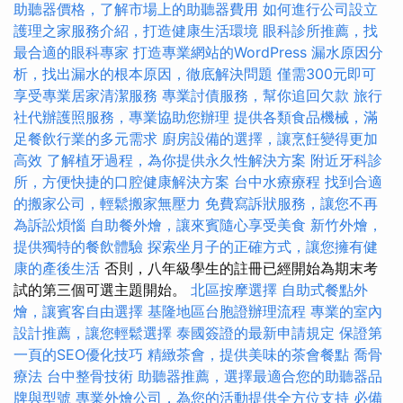
助聽器價格，了解市場上的助聽器費用
如何進行公司設立
護理之家服務介紹，打造健康生活環境
眼科診所推薦，找
最合適的眼科專家
打造專業網站的WordPress
漏水原因分
析，找出漏水的根本原因，徹底解決問題
僅需300元即可
享受專業居家清潔服務
專業討債服務，幫你追回欠款
旅行
社代辦護照服務，專業協助您辦理
提供各類食品機械，滿
足餐飲行業的多元需求
廚房設備的選擇，讓烹飪變得更加
高效
了解植牙過程，為你提供永久性解決方案
附近牙科診
所，方便快捷的口腔健康解決方案
台中水療療程
找到合適
的搬家公司，輕鬆搬家無壓力
免費寫訴狀服務，讓您不再
為訴訟煩惱
自助餐外燴，讓來賓隨心享受美食
新竹外燴，
提供獨特的餐飲體驗
探索坐月子的正確方式，讓您擁有健
康的產後生活
否則，八年級學生的註冊已經開始為期末考
試的第三個可選主題開始。
北區按摩選擇
自助式餐點外
燴，讓賓客自由選擇
基隆地區台胞證辦理流程
專業的室內
設計推薦，讓您輕鬆選擇
泰國簽證的最新申請規定
保證第
一頁的SEO優化技巧
精緻茶會，提供美味的茶會餐點
喬骨
療法
台中整骨技術
助聽器推薦，選擇最適合您的助聽器品
牌與型號
專業外燴公司，為您的活動提供全方位支持
必備