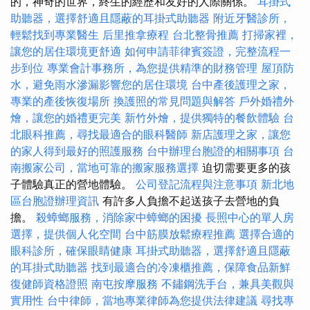
的，神奇的世界，終生的經歷和友好的人際關係。
耳掛式
助聽器，選擇舒適且隱蔽的耳掛式助聽器
附近牙醫診所，
輕鬆找到專業醫生
后里推拿療程
台北整骨推薦
打掃家裡，
讓您的居住環境更舒適
如何申請菲律賓簽證，完整流程一
步到位
專業會計事務所，為您提供精準的財務管理
屋頂防
水，避免雨水滲漏影響您的居住環境
台中產後護理之家，
專業的產後恢復場所
換護照的常見問題與解答
戶外婚禮外
燴，讓您的婚禮更完美
新竹外燴，提供獨特的餐飲體驗
台
北眼科推薦，尋找最適合的眼科醫師
新店護理之家，讓您
的家人得到最好的照護服務
台中辦理台胞證的相關事項
台
南搬家公司，當地可靠的搬家服務選擇
迫切需要更多的孩
子體驗真正的營地體驗。
公司登記流程與注意事項
新北地
區台胞證辦理資訊
有許多人負擔不起送孩子去營地的負
擔。
殺蟑螂服務，消除家中蟑螂的困擾
長照中心的單人房
選擇，提供個人化空間
台中筋膜放鬆療程推薦
選擇合適的
眼科診所，確保眼睛健康
耳掛式助聽器，選擇舒適且隱蔽
的耳掛式助聽器
找到最適合的冷凍櫃推薦，保障食品新鮮
復健師資格證照
南屯按摩服務
不鏽鋼洗手台，兼具美觀與
實用性
台中律師，當地專業律師為您提供法律建議
尋找專