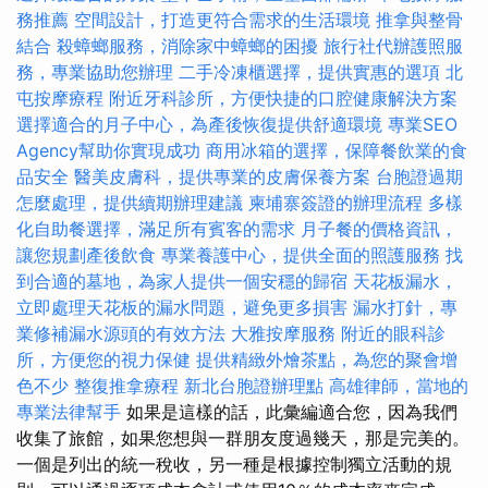
務推薦
空間設計，打造更符合需求的生活環境
推拿與整骨
結合
殺蟑螂服務，消除家中蟑螂的困擾
旅行社代辦護照服
務，專業協助您辦理
二手冷凍櫃選擇，提供實惠的選項
北
屯按摩療程
附近牙科診所，方便快捷的口腔健康解決方案
選擇適合的月子中心，為產後恢復提供舒適環境
專業SEO
Agency幫助你實現成功
商用冰箱的選擇，保障餐飲業的食
品安全
醫美皮膚科，提供專業的皮膚保養方案
台胞證過期
怎麼處理，提供續期辦理建議
柬埔寨簽證的辦理流程
多樣
化自助餐選擇，滿足所有賓客的需求
月子餐的價格資訊，
讓您規劃產後飲食
專業養護中心，提供全面的照護服務
找
到合適的墓地，為家人提供一個安穩的歸宿
天花板漏水，
立即處理天花板的漏水問題，避免更多損害
漏水打針，專
業修補漏水源頭的有效方法
大雅按摩服務
附近的眼科診
所，方便您的視力保健
提供精緻外燴茶點，為您的聚會增
色不少
整復推拿療程
新北台胞證辦理點
高雄律師，當地的
專業法律幫手
如果是這樣的話，此彙編適合您，因為我們
收集了旅館，如果您想與一群朋友度過幾天，那是完美的。
一個是列出的統一稅收，另一種是根據控制獨立活動的規