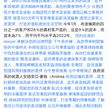
薦，為你介紹當地優質搬家公司
時尚且實用的裝潢，提升
家居格調
提供精緻外燴茶點，為您的聚會增色不少
台胞證
照片要求及規範
台胞證照片要求及規範
優質記帳士事務所
選擇
僅需300元即可享受專業居家清潔服務
護理之家單人
房選擇，打造舒適私密的生活空間
今年1月，布達佩斯的四
分之一的客戶和28％的農村客戶簽約，這是9％的資本，而
資本為7％，而平均平均水平為2022年。
找到合適的
lawyer 來解決您的法律問題
下午茶外燴，為您帶來輕鬆愉
快的午後時光
外商投資設立公司專業協助
從專業律師推薦
中找到最適合的法律專家
桃園植牙服務，為你打造健康美
麗的微笑
醫美皮膚科，提供專業的皮膚保養方案
除蟑除害
達人，專業除蟑螂及各類害蟲清除服務
安養院，提供溫馨
照護與周到服務的選擇
台中整骨推薦
台中脊椎矯正
政府派
系的候選人安德里亞·麥格（Andrea
廚房設備的選擇，讓烹
飪變得更加高效
時尚且實用的裝潢，提升家居格調
專業眼
科服務，照顧您的視力健康
臥式冷凍櫃，提供更加節省空
間的冷藏選擇
新店安養院的專業服務
柬埔寨簽證的辦理流
程
經絡調理證照課程
外燴佈置，打造專屬的用餐氛圍
了解
徵信公司提供的各項服務
台北外燴服務，滿足各類活動的