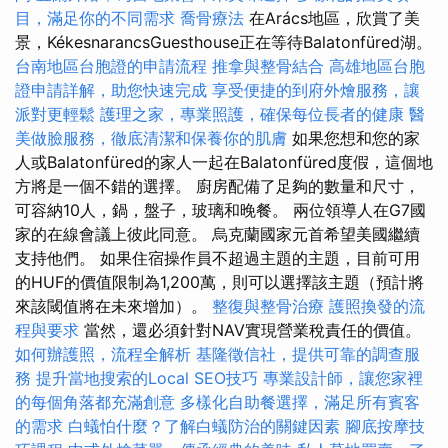
目，滿足你的不同需求
喬骨療法
在Arács地區，欣賞了美
景，KékesnarancsGuesthouse正在等待Balatonfüred湖。
台南地區台胞證的申請流程
推拿與整骨結合
高雄地區台胞
證申請詳解，助您快速完成
享受便捷的到府外燴服務，讓
派對更輕鬆
護理之家，專業照護，確保每位長者的健康
醫
美做臉服務，徹底清潔和保養你的肌膚
如果您想和您的家
人或Balatonfüred的家人一起在Balatonfüred度假，這個地
方將是一個不錯的選擇。 廚房配備了足夠的數量和尺寸，
可容納10人，鍋，盤子，玻璃和晚餐。 兩位領導人在G7國
家的在線會議上彼此同意。 烏克蘭國家元首希望美國繼續
支持他們。 如果住宿操作員不超過主題的主題，目前可用
的HUF的價值限制為1,200萬，則可以選擇該主題（預計將
來該閾值將在未來增加）。
整復與整骨治療
護照換發的流
程與要求
當然，還必須針對NAV實現營業稅責任的價值。
如何辦護照，流程全解析
基隆徵信社，提供可靠的調查服
務
提升當地搜索的Local SEO技巧
專業設計師，讓您家裡
的每個角落都充滿創意
多樣化自助餐選擇，滿足所有賓客
的需求
白蟻怕什麼？了解白蟻防治的關鍵因素
腳底按摩技