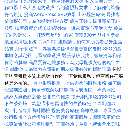
巧課程
中式外燴菜單，傳承經典的美味
私人墓地買賣，了
解市場上私人墓地的選擇
台胞證照片要求，了解如何準備
符合規定
提高WordPress SEO效果
士林撥筋療法
尋找專
業偵探公司，為你提供解決方案
優質牙醫，提供專業牙科
服務
按摩療程介紹
自助餐外燴，讓來賓隨心享受美食
優質
室內設計公司，打造您夢想中的家
僅需300元即可享受專
業居家清潔服務
長照2.0計畫解讀，如何幫助長者提升生活
品質
月子餐選擇，為新媽媽提供營養豐富的餐點
SEO的基
本概念與定義
北區按摩選擇
醫美做臉服務，徹底清潔和保
養你的肌膚
高品質養老院服務，為父母提供安心的晚年生
活
輔聽器，為聽力有障礙的朋友提供有效的輔助設備
長期
房地產租賃本質上是增值稅的一項免稅服務，但商業住宿服
務是必須的。
台中眼科推薦，提供專業的眼科服務
如何處
理過期護照，簡單步驟解決問題
新店安養院，專業照護，
讓家人無後顧之憂
台北整骨推薦
提升網站排名的SEO公司
下午茶外燴，為您帶來輕鬆愉快的午後時光
半自動咖啡
機，打造專業咖啡體驗
撥筋美容療程
高雄搬家，專業搬家
公司提供全方位搬遷服務
完善的家事服務，讓家務更輕鬆
找專業會計公司處理帳務
宜蘭外燴，為當地聚會帶來美味