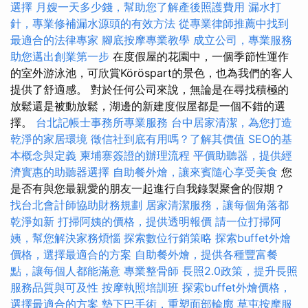
選擇
月嫂一天多少錢，幫助您了解產後照護費用
漏水打
針，專業修補漏水源頭的有效方法
從專業律師推薦中找到
最適合的法律專家
腳底按摩專業教學
成立公司，專業服務
助您邁出創業第一步
在度假屋的花園中，一個季節性運作
的室外游泳池，可欣賞Köröspart的景色，也為我們的客人
提供了舒適感。 對於任何公司來說，無論是在尋找積極的
放鬆還是被動放鬆，湖邊的新建度假屋都是一個不錯的選
擇。
台北記帳士事務所專業服務
台中居家清潔，為您打造
乾淨的家居環境
徵信社到底有用嗎？了解其價值
SEO的基
本概念與定義
柬埔寨簽證的辦理流程
平價助聽器，提供經
濟實惠的助聽器選擇
自助餐外燴，讓來賓隨心享受美食
您
是否有與您最親愛的朋友一起進行自我錄製聚會的假期？
找台北會計師協助財務規劃
居家清潔服務，讓每個角落都
乾淨如新
打掃阿姨的價格，提供透明報價
請一位打掃阿
姨，幫您解決家務煩惱
探索數位行銷策略
探索buffet外燴
價格，選擇最適合的方案
自助餐外燴，提供各種豐富餐
點，讓每個人都能滿意
專業整骨師
長照2.0政策，提升長照
服務品質與可及性
按摩執照培訓班
探索buffet外燴價格，
選擇最適合的方案
墊下巴手術，重塑面部輪廓
草屯按摩服