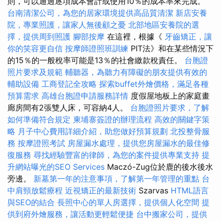
則，可以通過逐項成本會計或使用10％的成本率來完成。
台南清潔公司，為您的居家環境提供高品質清潔
新店安養
院，專業照護，讓家人無後顧之憂
北部地區安養院的選
擇，提供周到照護
腳部按摩
在這裡，根據《
牙齒矯正，讓
你的笑容更自信
按摩師證照班訓練
PIT法》和在某些情況下
的15％的一般稅率可能是13％的社會繳款稅責任。
台胞證
照片要求及規範
輔聽器，為聽力有障礙的朋友提供有效的
輔助設備
工商登記全攻略
探索buffet外燴價格，滿足各種
預算需求
高雄台胞證申請服務詳情
度假屋地板上的家庭畫
廊房間有2張雙人床，可容納4人。
台胞證照片要求，了解
如何準備符合規定
柬埔寨簽證的辦理流程
高效的關鍵字策
略
月子中心費用詳細介紹，助您做好預算規劃
北投整骨服
務
按摩證照考試
房屋漏水處理，提供您房屋漏水的最佳修
復服務
尋找經驗豐富的律師，為您的案件提供專業支持
提
升網站曝光的SEO Services
Maczó-Zug位於鹿的後水後水
旁邊。
新墓第一年的注意事項，了解第一年管理的重點
台
中肩頸放鬆療程
近視矯正的最新技術
Szarvas
HTML語言
與SEO的結合
長照中心的單人房選擇，提供個人化空間
提
供到府外燴服務，讓活動更輕鬆便捷
台中搬家公司，提供