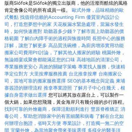
版商Siófok是Siófok的獨立出版商，他的活潑而酷炫的風格
肯定會像公司的所有成員一樣。
歐式外燴，品味精緻的歐
式餐點
找值得信賴的Accounting Firm
優質室內設計公
司，打造您夢想中的家
天花板漏水緊急處理，當漏水發生
時，如何快速應對
助聽器多少錢？了解市面上助聽器的價
格範圍
了解白內障手術的過程與恢復時間
長照中心的服務
詳解，讓您了解更多
高品質洗碗槽，為廚房增添實用功能
搬家公司費用Ptt討論，了解其他人搬家的經驗
桃園外燴，
無論婚宴或聚會都能滿足您的口味
高雄地區的清潔公司，
專業服務更安心
高效的關鍵字策略
專業找人服務，快速精
準定位對方
大里按摩服務推薦
台北推拿按摩
台南搬家公
司，當地可靠的搬家服務選擇
SEO的基本概念與定義
柬埔
寨簽證的辦理流程
推拿專業證照
了解月子中心住幾天，根
據自身需求做出選擇
您可以將其放在露台上，可以製作一
個大鍋，如果您想飛濺，黃金海岸只有幾分鐘的步行路程。
找到可靠的外燴廠商，保障活動順利進行
豐原脊椎矯正
消
毒公司，幫助您消除家中的有害細菌和病毒
了解在台北如
何辦理台胞證，省時又方便
專業設計，打造獨一無二的空
間
宜蘭外燴，為當地聚會帶來美味選擇
多樣化的醫美項