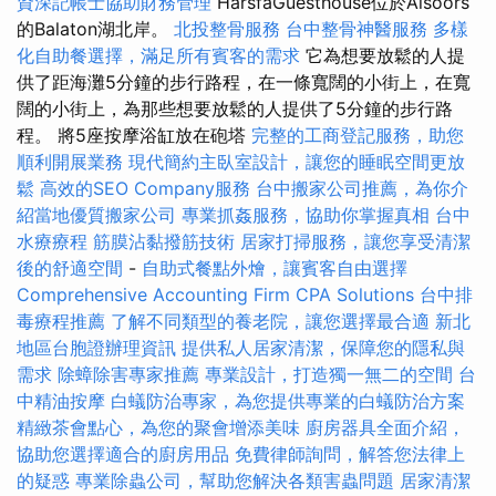
資深記帳士協助財務管理
HársfaGuesthouse位於Alsóörs
的Balaton湖北岸。
北投整骨服務
台中整骨神醫服務
多樣
化自助餐選擇，滿足所有賓客的需求
它為想要放鬆的人提
供了距海灘5分鐘的步行路程，在一條寬闊的小街上，在寬
闊的小街上，為那些想要放鬆的人提供了5分鐘的步行路
程。 將5座按摩浴缸放在砲塔
完整的工商登記服務，助您
順利開展業務
現代簡約主臥室設計，讓您的睡眠空間更放
鬆
高效的SEO Company服務
台中搬家公司推薦，為你介
紹當地優質搬家公司
專業抓姦服務，協助你掌握真相
台中
水療療程
筋膜沾黏撥筋技術
居家打掃服務，讓您享受清潔
後的舒適空間
-
自助式餐點外燴，讓賓客自由選擇
Comprehensive Accounting Firm CPA Solutions
台中排
毒療程推薦
了解不同類型的養老院，讓您選擇最合適
新北
地區台胞證辦理資訊
提供私人居家清潔，保障您的隱私與
需求
除蟑除害專家推薦
專業設計，打造獨一無二的空間
台
中精油按摩
白蟻防治專家，為您提供專業的白蟻防治方案
精緻茶會點心，為您的聚會增添美味
廚房器具全面介紹，
協助您選擇適合的廚房用品
免費律師詢問，解答您法律上
的疑惑
專業除蟲公司，幫助您解決各類害蟲問題
居家清潔