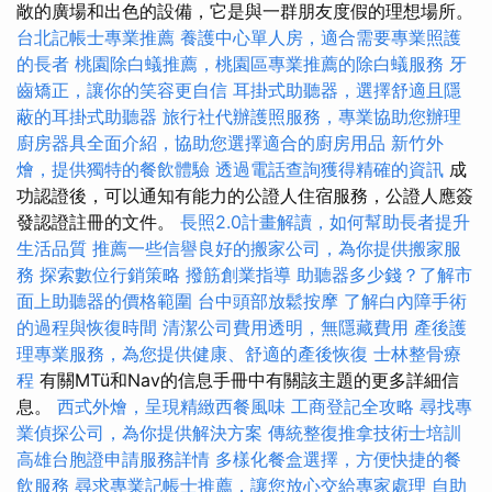
敞的廣場和出色的設備，它是與一群朋友度假的理想場所。
台北記帳士專業推薦
養護中心單人房，適合需要專業照護
的長者
桃園除白蟻推薦，桃園區專業推薦的除白蟻服務
牙
齒矯正，讓你的笑容更自信
耳掛式助聽器，選擇舒適且隱
蔽的耳掛式助聽器
旅行社代辦護照服務，專業協助您辦理
廚房器具全面介紹，協助您選擇適合的廚房用品
新竹外
燴，提供獨特的餐飲體驗
透過電話查詢獲得精確的資訊
成
功認證後，可以通知有能力的公證人住宿服務，公證人應簽
發認證註冊的文件。
長照2.0計畫解讀，如何幫助長者提升
生活品質
推薦一些信譽良好的搬家公司，為你提供搬家服
務
探索數位行銷策略
撥筋創業指導
助聽器多少錢？了解市
面上助聽器的價格範圍
台中頭部放鬆按摩
了解白內障手術
的過程與恢復時間
清潔公司費用透明，無隱藏費用
產後護
理專業服務，為您提供健康、舒適的產後恢復
士林整骨療
程
有關MTü和Nav的信息手冊中有關該主題的更多詳細信
息。
西式外燴，呈現精緻西餐風味
工商登記全攻略
尋找專
業偵探公司，為你提供解決方案
傳統整復推拿技術士培訓
高雄台胞證申請服務詳情
多樣化餐盒選擇，方便快捷的餐
飲服務
尋求專業記帳士推薦，讓您放心交給專家處理
自助