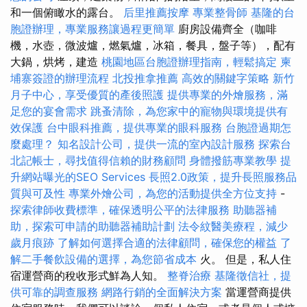
和一個俯瞰水的露台。
后里推薦按摩
專業整骨師
基隆的台
胞證辦理，專業服務讓過程更簡單
廚房設備齊全（咖啡
機，水壺，微波爐，燃氣爐，冰箱，餐具，盤子等），配有
大鍋，烘烤，建造
桃園地區台胞證辦理指南，輕鬆搞定
柬
埔寨簽證的辦理流程
北投推拿推薦
高效的關鍵字策略
新竹
月子中心，享受優質的產後照護
提供專業的外燴服務，滿
足您的宴會需求
跳蚤清除，為您家中的寵物與環境提供有
效保護
台中眼科推薦，提供專業的眼科服務
台胞證過期怎
麼處理？
知名設計公司，提供一流的室內設計服務
探索台
北記帳士，尋找值得信賴的財務顧問
身體撥筋專業教學
提
升網站曝光的SEO Services
長照2.0政策，提升長照服務品
質與可及性
專業外燴公司，為您的活動提供全方位支持
-
探索律師收費標準，確保透明公平的法律服務
助聽器補
助，探索可申請的助聽器補助計劃
法令紋醫美療程，減少
歲月痕跡
了解如何選擇合適的法律顧問，確保您的權益
了
解二手餐飲設備的選擇，為您節省成本
火。 但是，私人住
宿運營商的稅收形式鮮為人知。
整脊治療
基隆徵信社，提
供可靠的調查服務
網路行銷的全面解決方案
當運營商提供