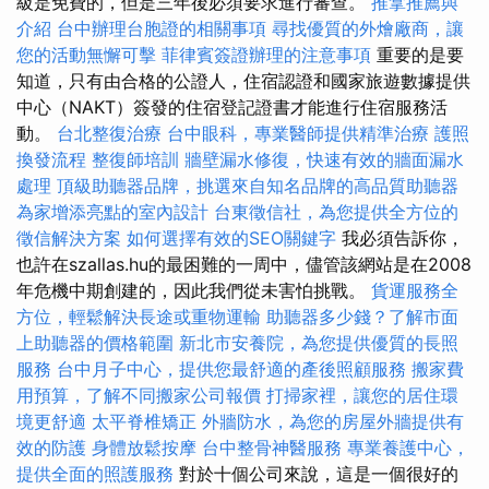
級是免費的，但是三年後必須要求進行審查。
推拿推薦與
介紹
台中辦理台胞證的相關事項
尋找優質的外燴廠商，讓
您的活動無懈可擊
菲律賓簽證辦理的注意事項
重要的是要
知道，只有由合格的公證人，住宿認證和國家旅遊數據提供
中心（NAKT）簽發的住宿登記證書才能進行住宿服務活
動。
台北整復治療
台中眼科，專業醫師提供精準治療
護照
換發流程
整復師培訓
牆壁漏水修復，快速有效的牆面漏水
處理
頂級助聽器品牌，挑選來自知名品牌的高品質助聽器
為家增添亮點的室內設計
台東徵信社，為您提供全方位的
徵信解決方案
如何選擇有效的SEO關鍵字
我必須告訴你，
也許在szallas.hu的最困難的一周中，儘管該網站是在2008
年危機中期創建的，因此我們從未害怕挑戰。
貨運服務全
方位，輕鬆解決長途或重物運輸
助聽器多少錢？了解市面
上助聽器的價格範圍
新北市安養院，為您提供優質的長照
服務
台中月子中心，提供您最舒適的產後照顧服務
搬家費
用預算，了解不同搬家公司報價
打掃家裡，讓您的居住環
境更舒適
太平脊椎矯正
外牆防水，為您的房屋外牆提供有
效的防護
身體放鬆按摩
台中整骨神醫服務
專業養護中心，
提供全面的照護服務
對於十個公司來說，這是一個很好的