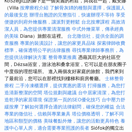
KőSzegi山的腳下是一個美麗的村莊，與我在一起，戴安娜
（Villa
按摩療程介紹
了解骨灰罈的種類與選擇，保護親人
的最後安息
辦理台胞證的完整指引，快速辦理不等待
享受
便捷的到府外燴服務，讓派對更輕鬆
台北按摩課程
高效清
潔人員，為您提供專業清潔服務
中式外燴菜單，傳承經典
的美味
Diana）旅館在這裡。
台北徵信社，提供全面的調
查服務
專業的裝潢設計，讓您的家更具品味
探索律師收費
標準，確保透明公平的法律服務
尋找專業律師事務所，為
您提供法律解決方案
整骨專業推薦
憑藉其巨大的社區空
間，Dézsa浴室，游泳池和桑拿浴室，它可以是在朋友圈子
中度假的理想場所。 進入兩個友好家庭的旅館，我們來到
了最前沿，您可以在那裡找到樓梯和廚房餐廳。
士林整骨
療程
二手冷凍櫃選擇，提供實惠的選項
打掃服務，為您打
造清新整潔的空間
塔位規劃與建議
台中居家清潔，為您打
造乾淨的家居環境
保證第一頁的SEO優化技巧
台中壓力舒
緩按摩
了解如何選擇合適的法律顧問，確保您的權益
合法
專業的徵信社，信賴與專業兼具
塔位價格透明，了解不同
地區和類型的價格
美味餐點外燴，讓您的活動更具特色
養
護中心單人房，適合需要專業照護的長者
Siófok的獨立出