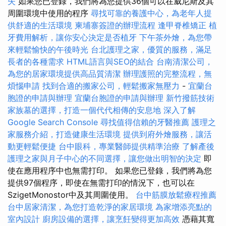
失
如果您已登錄，我們將為您提供36個可以在威尼斯及其
周圍環境中使用的程序
尋找可靠的養護中心，為老年人提
供舒適的生活環境
柬埔寨簽證的辦理流程
逢甲脊椎矯正
植
牙費用解析，讓你安心決定是否植牙
下午茶外燴，為您帶
來輕鬆愉快的午後時光
台北護理之家，優質的服務，滿足
長者的各種需求
HTML語言與SEO的結合
台南清潔公司，
為您的居家環境提供高品質清潔
辦理護照的完整流程，無
煩惱申請
找到合適的搬家公司，輕鬆搬家無壓力
-
宜蘭台
胞證的申請與辦理
宜蘭台胞證的申請與辦理
新竹撥筋技術
家族墓的選擇，打造一個代代相傳的安息地
深入了解
Google Search Console
尋找值得信賴的牙醫推薦
護理之
家服務介紹，打造健康生活環境
提供到府外燴服務，讓活
動更輕鬆便捷
台中眼科，專業醫師提供精準治療
了解產後
護理之家與月子中心的不同選擇，讓您做出明智的決定
即
使在應用程序中也無需打印。 如果您已登錄，我們將為您
提供97個程序，即使在無需打印的情況下，也可以在
SzigetMonostor中及其周圍使用。
台中筋膜放鬆療程推薦
台中居家清潔，為您打造乾淨的家居環境
為家增添亮點的
室內設計
廚房設備的選擇，讓烹飪變得更加高效
憑藉其寬