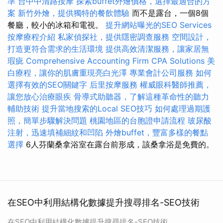
準
台中中清路按摩
探索buffet外燴價格，選擇最適合的方
案
新竹外燴，提供獨特的餐飲體驗
而不是露台，一個8個
餐廳，較小的冰箱和電視。
提升網站曝光的SEO Services
按摩療程介紹
私家偵探社，提供隱密調查服務
空間設計，
打造更符合需求的生活環境
提供高效清潔服務，讓家居無
瑕疵
Comprehensive Accounting Firm CPA Solutions
美
白療程，讓你的肌膚重現亮白光澤
專業會計公司服務
如何
選擇有效的SEO關鍵字
后里按摩服務
權威眼科醫師推薦，
讓您放心治療眼疾
骨導式助聽器，了解這種革命性的聽力
輔助技術
提升當地搜索的Local SEO技巧
如何處理過期護
照，簡單步驟解決問題
桃園地區的台胞證申請流程
玻尿酸
注射，迅速填補細紋和凹陷
外燴buffet，豐富多樣的餐點
選擇
6人芬蘭桑拿浴室在露台前形成，該桑拿浴是免費的。
在SEO中利用結構化數據提升搜尋排名-SEO技術
在SEO中利用結構化數據提升搜尋排名-SEO技術