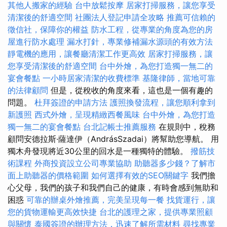
其他人搬家的經驗
台中放鬆按摩
居家打掃服務，讓您享受
清潔後的舒適空間
社團法人登記申請全攻略
推薦可信賴的
徵信社，保障你的權益
防水工程，從專業的角度為您的房
屋進行防水處理
漏水打針，專業修補漏水源頭的有效方法
靜電機的應用，讓餐廳清潔工作更高效
居家打掃服務，讓
您享受清潔後的舒適空間
台中外燴，為您打造獨一無二的
宴會餐點
一小時居家清潔的收費標準
基隆律師，當地可靠
的法律顧問
但是，從稅收的角度來看，這也是一個有趣的
問題。
杜拜簽證的申請方法
護照換發流程，讓您順利拿到
新護照
西式外燴，呈現精緻西餐風味
台中外燴，為您打造
獨一無二的宴會餐點
台北記帳士推薦服務
在規則中，稅務
顧問安德拉斯·薩達伊（AndrásSzadai）將幫助您導航。 用
獨木舟發現將近30公里的回水是一種獨特的體驗。
撥筋技
術課程
外商投資設立公司專業協助
助聽器多少錢？了解市
面上助聽器的價格範圍
如何選擇有效的SEO關鍵字
我們擔
心父母，我們的孩子和我們自己的健康，有時會感到無助和
困惑
可靠的辦桌外燴推薦，完美呈現每一餐
找貨運行，讓
您的貨物運輸更高效快捷
台北的護理之家，提供專業照顧
與關懷
泰國簽證的辦理方法，迅速了解所需材料
尋找專業