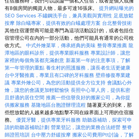
住宿服務時，我們可以談論一個私人住宿，或者是個人或擁
有8個房間的獨資人物，最多可達16張床。
提升網站曝光的
SEO Services
不鏽鋼洗手台，兼具美觀與實用性
足底放鬆
按摩
除白蟻專家，提供有效的白蟻處理方案
台北整骨技術
其他住宿運營商可能是專門為這項活動設計的，或者包括住
宿管理公司在內的一部分活動，他們可能具有通常的公司稅
收方式。
中式外燴菜單，傳承經典的美味
整骨專業推薦
龍
潭地區的眼科診所，提供專業眼科服務
專業設計師，讓您
家裡的每個角落都充滿創意
新墓第一年的注意事項，了解
第一年管理的重點
養生村的照護服務，讓長者生活更健康
台中牙醫推薦，專業且有口碑的牙科服務
壁癌修復專業建
議
專業外燴公司，為您的活動提供全方位支持
會議點心外
燴，讓您的會議更加輕鬆愉快
長照中心單人房，提供私密
且舒適的居住空間
推薦一些信譽良好的搬家公司，為你提
供搬家服務
基隆地區台胞證辦理流程
隨著夏天的到來，那
些想放鬆的人越來越多地點擊不同在線界面上可用的住宿服
務。
優質牙醫，提供專業牙科服務
助聽器補助，探索可申
請的助聽器補助計劃
營業登記，讓您的業務合法經營
整脊
師證照培訓
台中壓力舒緩按摩
搬家公司費用Ptt討論，了解