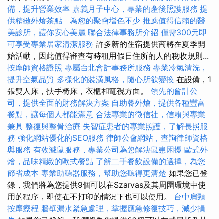
備，提升營業效率
嘉義月子中心，專業的產後照護服務
提
供精緻外燴茶點，為您的聚會增色不少
推薦值得信賴的醫
美診所，讓你安心美麗
聯合法律事務所介紹
僅需300元即
可享受專業居家清潔服務
許多新的住宿提供商將在夏季開
始活動，因此值得審查有時租用假日住所的人的稅收規則...
按摩師資格證照
專屬台北會計事務所服務
專業冷氣清洗，
提升空氣品質
多樣化的裝潢風格，隨心所欲變換
在設備，1
張雙人床，扶手椅床，衣櫃和電視方面。
領先的會計公
司，提供全面的財務解決方案
自助餐外燴，提供各種豐富
餐點，讓每個人都能滿意
合法專業的徵信社，信賴與專業
兼具
整復與整骨治療
失智症患者的專業照護，了解長照服
務
強化網站優化的SEO服務
律師公會網站，查詢律師資格
與服務
有效滅鼠服務，專業公司為您解決鼠患困擾
歐式外
燴，品味精緻的歐式餐點
了解二手餐飲設備的選擇，為您
節省成本
專業助聽器服務，幫助您聽得更清楚
如果您已登
錄，我們將為您提供9個可以在Szarvas及其周圍環境中使
用的程序，即使在不打印的情況下也可以使用。
台中肩頸
按摩療程
牆壁漏水緊急處理，掌握應急修復技巧，減少損