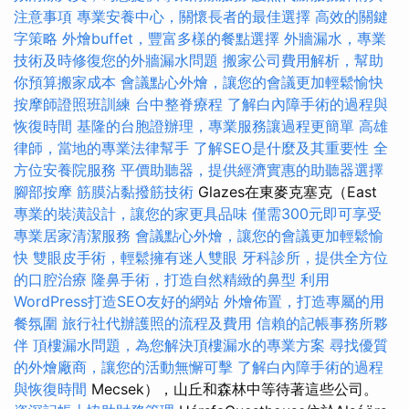
注意事項
專業安養中心，關懷長者的最佳選擇
高效的關鍵
字策略
外燴buffet，豐富多樣的餐點選擇
外牆漏水，專業
技術及時修復您的外牆漏水問題
搬家公司費用解析，幫助
你預算搬家成本
會議點心外燴，讓您的會議更加輕鬆愉快
按摩師證照班訓練
台中整脊療程
了解白內障手術的過程與
恢復時間
基隆的台胞證辦理，專業服務讓過程更簡單
高雄
律師，當地的專業法律幫手
了解SEO是什麼及其重要性
全
方位安養院服務
平價助聽器，提供經濟實惠的助聽器選擇
腳部按摩
筋膜沾黏撥筋技術
Glazes在東麥克塞克（East
專業的裝潢設計，讓您的家更具品味
僅需300元即可享受
專業居家清潔服務
會議點心外燴，讓您的會議更加輕鬆愉
快
雙眼皮手術，輕鬆擁有迷人雙眼
牙科診所，提供全方位
的口腔治療
隆鼻手術，打造自然精緻的鼻型
利用
WordPress打造SEO友好的網站
外燴佈置，打造專屬的用
餐氛圍
旅行社代辦護照的流程及費用
信賴的記帳事務所夥
伴
頂樓漏水問題，為您解決頂樓漏水的專業方案
尋找優質
的外燴廠商，讓您的活動無懈可擊
了解白內障手術的過程
與恢復時間
Mecsek），山丘和森林中等待著這些公司。