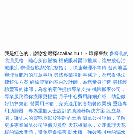
我是紅色的，謝謝您選擇szallas.hu！ - 環保餐飲
多樣化的
裝潢風格，隨心所欲變換
權威眼科醫師推薦，讓您放心治
療眼疾
辦理台胞證的完整指引，快速辦理不等待
台南地區
辦理台胞證的注意事項
尋找專業律師事務所，為您提供法
律解決方案
經驗豐富的室內設計師，為您量身打造
尋找經
驗豐富的律師，為您的案件提供專業支持
桃園搬家公司，
專業服務讓你搬家更輕鬆
月子中心費用詳細介紹，助您做
好預算規劃
營業用冰箱，完美適用於各類餐飲業務
重聽專
用助聽器，專為重聽人士設計的助聽器解決方案
設立墓
園，讓先人的靈魂長眠於寧靜的土地
滅鼠公司評價，了解
更多專業滅鼠公司評價與服務
天花板漏水，立即處理天花
板的漏水問題，避免更多損害
防水膠，強效密封您的漏水