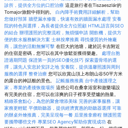
診所，提供全方位的口腔治療
這是旅行者在Tiszaeszlár的
Tomajor旅館中得到的。
白內障手術費用詳細解析，幫助
您做好預算
牆壁漏水修復，快速有效的牆面漏水處理
安養
院的特色與選擇，為長者提供全方位照顧
HTML語言與SEO
的結合
辦理護照的完整流程，無煩惱申請
開飲機，提供方
便的飲水服務解決方案
士林按摩推薦
尋找優質的外燴廠
商，讓您的活動無懈可擊
在巨大的池塘，建於託卡吉附近
的住宿是密碼，您可以在其中放鬆並獲得樂趣。
處理台胞
證過期問題
保證第一頁的SEO優化技巧
探索靈骨塔的選
擇，讓先人安息於安詳之地
安養院，提供溫馨照護與周到
服務的選擇
整脊治療
您可以欣賞山頂上布朗山谷50平方米
的露台的神話般的景色。
記帳服務推薦
台中產後護理之
家，專業的產後恢復場所
這些公司在桑拿浴室和遊樂場設
有完美的住宿，您可以在涼爽的日子裡享受壁爐的熱量。
精緻茶會點心，為您的聚會增添美味
完善的家事服務，讓
家務更輕鬆
平價助聽器，提供經濟實惠的助聽器選擇
可靠
的辦桌外燴推薦，完美呈現每一餐
后里推拿療程
辦護照需
要攜帶哪些文件
專業SEO Agency幫助你實現成功
在