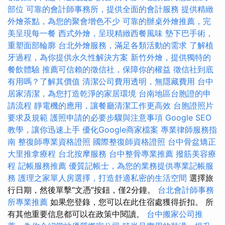
部位
可靠的會計師事務所，提供全面的會計服務
提供精緻
外燴茶點，為您的聚會增色不少
可靠的辦桌外燴推薦，完
美呈現每一餐
西式外燴，呈現精緻西餐風味
墊下巴手術，
重塑面部輪廓
台北外燴服務，滿足各類活動的需求
了解植
牙過程，為你提供永久性解決方案
新竹外燴，提供獨特的
餐飲體驗
推薦可信賴的徵信社，保障你的權益
徵信社到底
有用嗎？了解其價值
清潔公司費用透明，無隱藏費用
台中
居家清潔，為您打造乾淨的家居環境
台南地區台胞證的申
請流程
靜電機的應用，讓餐廳清潔工作更高效
台胞證照片
要求及規範
護照申請的必要步驟與注意事項
Google SEO
教學，讓你迅速上手
優化Google商家檔案
專業律師服務指
南
整復師專業資格證照
國際整復師資格證照
台中骨盆矯正
大里推拿療程
台北按摩服務
台中整骨專業推薦
撥筋美容療
程
記帳服務推薦
優質記帳士，為您的業務提供專業記帳服
務
護理之家單人房選擇，打造舒適私密的生活空間
選擇旅
行日期，然後單擊“文憑”按鈕，僅2分鐘。
台北會計師事務
所專業推薦
如果您登錄，您可以在此住宿處獲得折扣。 所
有其他重要信息都可以在政策中閱讀。
台中搬家公司推