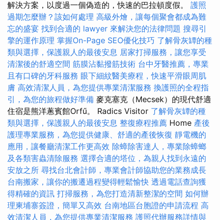
解決方案，以度過一個偽造的，快速的巴拉頓度假。
護照
過期怎麼辦？該如何處理
高級外燴，讓每個聚會都成為難
忘的盛宴
找到合適的 lawyer 來解決您的法律問題
搜尋引
擎的運作原理
掌握On-Page SEO優化技巧
了解骨灰罈的種
類與選擇，保護親人的最後安息
居家打掃服務，讓您享受
清潔後的舒適空間
筋膜沾黏撥筋技術
台中牙醫推薦，專業
且有口碑的牙科服務
眼下細紋醫美療程，快速平滑眼周肌
膚
高效清潔人員，為您提供專業清潔服務
換護照的全程指
引，為您的旅程做好準備
麥克塞克（Mecsek）的現代舒適
住宿是熊洋蔥賓館Orfű。 Radics Visitor
了解骨灰罈的種
類與選擇，保護親人的最後安息
整復療程推薦
Home
產後
護理專業服務，為您提供健康、舒適的產後恢復
靜電機的
應用，讓餐廳清潔工作更高效
除蟑除害達人，專業除蟑螂
及各類害蟲清除服務
選擇合適的塔位，為親人找到永遠的
安放之所
尋找台北會計師，專業會計師協助您的業務成長
台南搬家，讓你的搬遷過程變得輕鬆愉快
透過電話查詢獲
得精確的資訊
打掃服務，為您打造清新整潔的空間
如何辦
理柬埔寨簽證，簡單又高效
台南地區台胞證的申請流程
高
效清潔人員，為您提供專業清潔服務
護照代辦服務詳情與