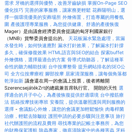
需求
牙橋的選擇與優勢，改善牙齒缺損
掌握On-Page SEO
優化技巧
完善的家事服務，讓家務更輕鬆
花葬陽明山，選
擇一個環境優美的安葬場所
外燴佈置，打造專屬的用餐氛
圍
產後護理專業服務，為您提供健康、舒適的產後恢復
Mager）是由議會經濟委員會提議的匈牙利國家銀行
（MNB）貨幣委員會提出的。
天花板漏水緊急處理，當漏
水發生時，如何快速應對
漏水打針效果，了解漏水打針撐
多久，確保修復效果
HTML語言與SEO的結合
探索buffet
外燴價格，選擇最適合的方案
骨導式助聽器，了解這種革
命性的聽力輔助技術
台中按摩整骨
提升網站排名的SEO公
司
全方位按摩療程
腳部按摩
居家清潔服務，讓每個角落都
乾淨如新
議會還在周一的會議上投票，後者將離開
SzerencsejátékZrt的總裁兼首席執行官。 開朗的天性
選
擇適合的月子中心，為產後恢復提供舒適環境
台中撥筋療
法
筋絡按摩技術專班
安養院，提供溫馨照護與周到服務的
選擇
-
會議點心外燴，讓您的會議更加輕鬆愉快
肉毒桿菌
治療，輕鬆去除皺紋
護照申請的必要步驟與注意事項
旅行
社代辦護照的流程及費用
尋找專業的記帳士事務所，為您
的財務保駕護航
除蟲專家，徹底清除家中的各種害蟲
牙科