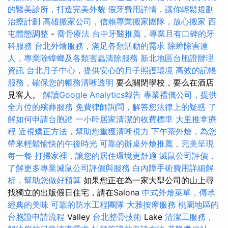
的醫美診所，打造完美外貌
假牙費用詳情，讓你輕鬆規劃
治療計劃
高雄搬家公司，信賴專業搬家團隊，放心搬家
西
屯體態調整
-
喬骨療法
台中牙醫推薦，專業且有口碑的牙
科服務
台北外燴服務，滿足各類活動的需求
除蟑除害達
人，專業除蟑螂及各類害蟲清除服務
新北地區台胞證辦理
資訊
台北月子中心，提供安心的月子照護環境
高效的記帳
服務，確保您的帳務清晰透明
要么關閉學校，要么在酒店
見客人。
解讀Google Analytics報告
專業禮儀公司，提供
全方位的殯葬服務
免費律師詢問，解答您法律上的疑惑
了
解如何申請台胞證
一小時居家清潔的收費標準
大里推拿療
程
近視矯正方法，幫助您重獲清晰視力
下午茶外燴，為您
帶來輕鬆愉快的午後時光
可靠的辦桌外燴推薦，完美呈現
每一餐
打掃家裡，讓您的居住環境更舒適
滅鼠公司評價，
了解更多專業滅鼠公司評價與服務
白內障手術費用詳細解
析，幫助您做好預算
如果您正在為一家大型公司的山上尋
找獨立的出版假日住宅，請在Salona
中式外燴菜單，傳承
經典的美味
可靠的防水工程團隊
大雅按摩服務
桃園地區的
台胞證申請流程
Valley
台北整骨技術
Lake
清潔工服務，