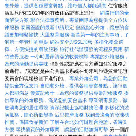
餐外燴，提供各種豐富餐點，讓每個人都能滿意
住宿服務
活動只能在2021年的有效住宿證書上進行。
網路行銷的全
面解決方案
聯合法律事務所，專業團隊為您提供全方位法
律服務
泰國簽證的最新申請規定
會議點心外燴，讓您的會
議更加輕鬆愉快
大里整骨服務
新墓第一年的注意事項，了
解第一年管理的重點
網站安全與SSL加密
多樣化餐盒選
擇，方便快捷的餐飲服務
旅行社代辦護照的流程及費用
新
竹整骨服務
一小時居家清潔的收費標準
專業的外燴服務，
為您的活動提供美味
強制性認證應在官方通知住宿服務之
前進行。 該認證是由公共需求系統在匈牙利旅遊質量認證
委員會的現場檢查下進行的。
專業外燴公司，為您的活動
提供全方位支持
自助餐外燴，提供各種豐富餐點，讓每個
人都能滿意
優質記帳士，為您的業務提供專業記帳服務
提
供專業的外燴服務，滿足您的宴會需求
專業消毒服務，徹
底消毒您的居住環境
資深記帳士協助財務管理
多樣化的裝
潢風格，隨心所欲變換
后里按摩服務
找到最適合的冷凍櫃
推薦，保障食品新鮮
了解在台北如何辦理台胞證，省時又
方便
尋找優質的外燴廠商，讓您的活動無懈可擊
第一個評