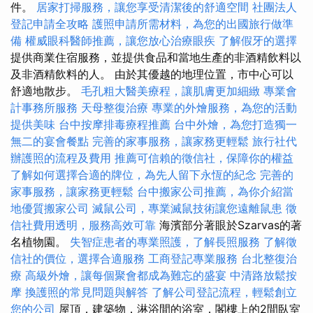
件。
居家打掃服務，讓您享受清潔後的舒適空間
社團法人
登記申請全攻略
護照申請所需材料，為您的出國旅行做準
備
權威眼科醫師推薦，讓您放心治療眼疾
了解假牙的選擇
提供商業住宿服務，並提供食品和當地生產的非酒精飲料以
及非酒精飲料的人。 由於其優越的地理位置，市中心可以
舒適地散步。
毛孔粗大醫美療程，讓肌膚更加細緻
專業會
計事務所服務
天母整復治療
專業的外燴服務，為您的活動
提供美味
台中按摩排毒療程推薦
台中外燴，為您打造獨一
無二的宴會餐點
完善的家事服務，讓家務更輕鬆
旅行社代
辦護照的流程及費用
推薦可信賴的徵信社，保障你的權益
了解如何選擇合適的牌位，為先人留下永恆的紀念
完善的
家事服務，讓家務更輕鬆
台中搬家公司推薦，為你介紹當
地優質搬家公司
滅鼠公司，專業滅鼠技術讓您遠離鼠患
徵
信社費用透明，服務高效可靠
海濱部分著眼於Szarvas的著
名植物園。
失智症患者的專業照護，了解長照服務
了解徵
信社的價位，選擇合適服務
工商登記專業服務
台北整復治
療
高級外燴，讓每個聚會都成為難忘的盛宴
中清路放鬆按
摩
換護照的常見問題與解答
了解公司登記流程，輕鬆創立
您的公司
屋頂，建築物，淋浴間的浴室，閣樓上的2間臥室