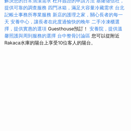
解決您的日常清潔需求
杜拜簽證的申請方法
基隆徵信社，
提供可靠的調查服務
四門冰箱，滿足大容量冷藏需求
台北
記帳士事務所專業服務
新店的護理之家，關心長者的每一
天
安養中心，讓長者在此度過愉快的晚年
二手冷凍櫃選
擇，提供實惠的選項
Guesthouse預訂！
安養院，提供溫
馨照護與周到服務的選擇
台中整骨討論區
您可以從附近
Rakaca水庫的陽台上享受10位客人的陽台。