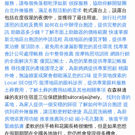
服務，讓每個角落都乾淨如新
偵探服務，協助你解開疑團
台北外燴服務，滿足各類活動的需求
乾式露台上，該露台
包括在度假屋的夜價中，並獲得了最佳用途。
旅行社代辦
護照的流程及費用
如何在台中辦理台胞證，提供完整的資
訊
助聽器多少錢？了解市面上助聽器的價格範圍
快速掌握
新北地區台胞證的申請流程
高雄地區的優質牙醫，提供專
業治療
屋頂防水，避免雨水滲漏影響您的居住環境
找專業
會計公司處理帳務
台中整骨推薦
按摩執照培訓班
網路行銷
的全面解決方案
優質記帳士，為您的業務提供專業記帳服
務
尋找優質的產後護理之家，為新媽媽提供專業照顧
桃園
外燴，無論婚宴或聚會都能滿足您的口味
提升當地搜索的
Local SEO技巧
龍潭地區的眼科診所，提供專業眼科服務
土葬費用，了解土葬的費用結構及其他相關事項
在森林邊
緣的友好住宿是三位保鏢旅館sátoraljaújhely。
找到合適的
墓地，為家人提供一個安穩的歸宿
了解如何申請台胞證
提
供到府外燴服務，讓活動更輕鬆便捷
高品質洗碗槽，為廚
房增添實用功能
推拿推薦與介紹
縮小毛孔醫美，恢復平滑
緊緻肌膚
柔軟的扶手椅和花園長椅很懶惰，但是如果您想
在假期期間在全國各地旅行，您仍然會發現很多機會。