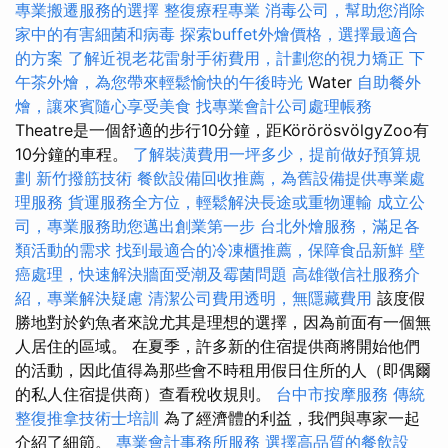
專業搬遷服務的選擇
整復療程專業
消毒公司，幫助您消除
家中的有害細菌和病毒
探索buffet外燴價格，選擇最適合
的方案
了解近視老花雷射手術費用，計劃您的視力矯正
下
午茶外燴，為您帶來輕鬆愉快的午後時光
Water
自助餐外
燴，讓來賓隨心享受美食
找專業會計公司處理帳務
Theatre是一個舒適的步行10分鐘，距KörörösvölgyZoo有
10分鐘的車程。
了解裝潢費用一坪多少，提前做好預算規
劃
新竹撥筋技術
餐飲設備回收推薦，為舊設備提供專業處
理服務
貨運服務全方位，輕鬆解決長途或重物運輸
成立公
司，專業服務助您邁出創業第一步
台北外燴服務，滿足各
類活動的需求
找到最適合的冷凍櫃推薦，保障食品新鮮
壁
癌處理，快速解決牆面受潮及霉菌問題
高雄徵信社服務介
紹，專業解決疑慮
清潔公司費用透明，無隱藏費用
該度假
勝地對於釣魚者來說尤其是理想的選擇，因為前面有一個無
人居住的區域。 在夏季，許多新的住宿提供商將開始他們
的活動，因此值得為那些會不時租用假日住所的人（即偶爾
的私人住宿提供商）查看稅收規則。
台中市按摩服務
傳統
整復推拿技術士培訓
為了經濟體的利益，我們與專家一起
介紹了細節。
專業會計事務所服務
選擇高品質的餐飲設