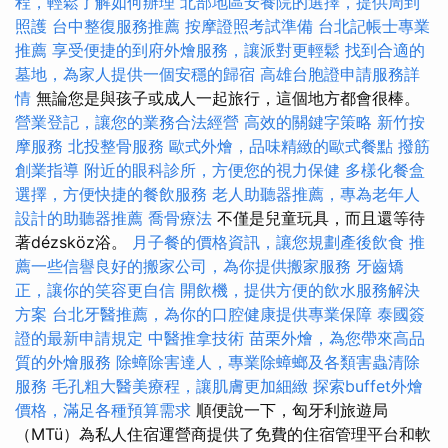
程，輕鬆了解如何辦理
北部地區安養院的選擇，提供周到
照護
台中整復服務推薦
按摩證照考試準備
台北記帳士專業
推薦
享受便捷的到府外燴服務，讓派對更輕鬆
找到合適的
墓地，為家人提供一個安穩的歸宿
高雄台胞證申請服務詳
情
無論您是與孩子或成人一起旅行，這個地方都會很棒。
營業登記，讓您的業務合法經營
高效的關鍵字策略
新竹按
摩服務
北投整骨服務
歐式外燴，品味精緻的歐式餐點
撥筋
創業指導
附近的眼科診所，方便您的視力保健
多樣化餐盒
選擇，方便快捷的餐飲服務
老人助聽器推薦，專為老年人
設計的助聽器推薦
喬骨療法
不僅是兒童玩具，而且還等待
著dézsköz浴。
月子餐的價格資訊，讓您規劃產後飲食
推
薦一些信譽良好的搬家公司，為你提供搬家服務
牙齒矯
正，讓你的笑容更自信
開飲機，提供方便的飲水服務解決
方案
台北牙醫推薦，為你的口腔健康提供專業保障
泰國簽
證的最新申請規定
中醫推拿技術
苗栗外燴，為您帶來高品
質的外燴服務
除蟑除害達人，專業除蟑螂及各類害蟲清除
服務
毛孔粗大醫美療程，讓肌膚更加細緻
探索buffet外燴
價格，滿足各種預算需求
順便說一下，匈牙利旅遊局
（MTü）為私人住宿運營商提供了免費的住宿管理平台和軟