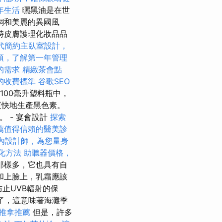
年生活
曬黑油是在世
銅和美麗的異國風
時皮膚護理化妝品品
代簡約主臥室設計，
項，了解第一年管理
的需求
精緻茶會點
的收費標準
谷歌SEO
100毫升塑料瓶中，
更快地生產黑色素。
 - 宴會設計
探索
薦值得信賴的醫美診
內設計師，為您量身
化方法
助聽器價格，
那樣多，它也具有自
和上臉上，乳霜應該
止UVB輻射的保
了，這意味著海灘季
推拿推薦
但是，許多