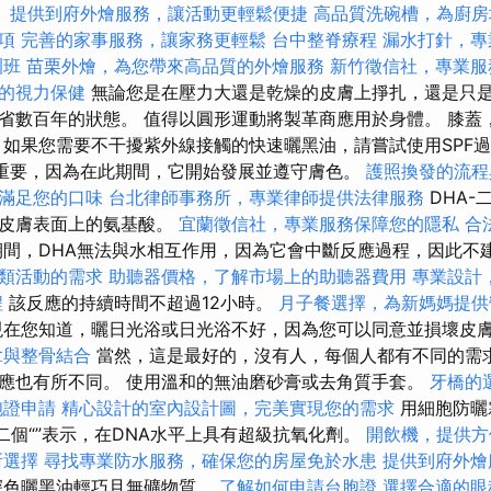
。
提供到府外燴服務，讓活動更輕鬆便捷
高品質洗碗槽，為廚房
項
完善的家事服務，讓家務更輕鬆
台中整脊療程
漏水打針，專
訓班
苗栗外燴，為您帶來高品質的外燴服務
新竹徵信社，專業服
的視力保健
無論您是在壓力大還是乾燥的皮膚上掙扎，還是只
省數百年的狀態。 值得以圓形運動將製革商應用於身體。 膝蓋
 如果您需要不干擾紫外線接觸的快速曬黑油，請嘗試使用SPF過
常重要，因為在此期間，它開始發展並遵守膚色。
護照換發的流程
滿足您的口味
台北律師事務所，專業律師提供法律服務
DHA-
活皮膚表面上的氨基酸。
宜蘭徵信社，專業服務保障您的隱私
合
間，DHA無法與水相互作用，因為它會中斷反應過程，因此不
類活動的需求
助聽器價格，了解市場上的助聽器費用
專業設計
程
該反應的持續時間不超過12小時。
月子餐選擇，為新媽媽提供
現在您知道，曬日光浴或日光浴不好，因為您可以同意並損壞皮
拿與整骨結合
當然，這是最好的，沒有人，每個人都有不同的需
應也有所不同。 使用溫和的無油磨砂膏或去角質手套。
牙橋的
胞證申請
精心設計的室內設計圖，完美實現您的需求
用細胞防曬
二個“”表示，在DNA水平上具有超級抗氧化劑。
開飲機，提供方
所選擇
尋找專業防水服務，確保您的房屋免於水患
提供到府外燴
深色曬黑油輕巧且無礦物質。
了解如何申請台胞證
選擇合適的眼