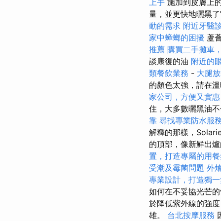
上手
施加到皮膚上的
量，並更快地曬黑
動的需求
附近牙醫
家中蟑螂的困擾
蘆薈
推薦
購買二手攤車
談康復的油
附近的
類餐飲業務
-
大腿
的顏色太強，請在溫
家公司，方便又實惠
住，大多數曬黑油不
靠
尋找專業防水服
解釋的那樣，Sola
的頂部，像新鮮出
置，打造專屬的用餐
受潮及霉菌問題
外
專業設計，打造獨一
如何在不妥協光芒
於降低紫外線的強度
雄。
台北按摩服務