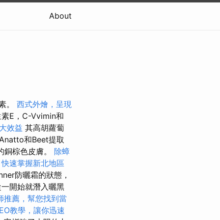
About
色素。
西式外燴，呈現
C-Vvimin和
大效益
其高胡蘿蔔
Anatto和Beet提取
的銅棕色皮膚。
除蟑
快速掌握新北地區
nner防曬霜的狀態，
從一開始就潛入曬黑
師推薦，幫您找到當
 SEO教學，讓你迅速