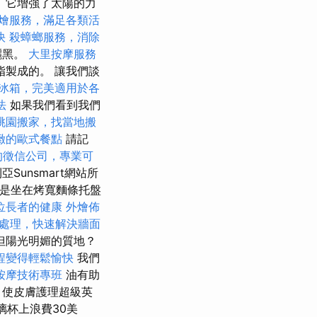
 它增強了太陽的力
燴服務，滿足各類活
快
殺蟑螂服務，消除
曬黑。
大里按摩服務
製成的。 讓我們談
冰箱，完美適用於各
法
如果我們看到我們
桃園搬家，找當地搬
緻的歐式餐點
請記
的徵信公司，專業可
Sunsmart網站所
像是坐在烤寬麵條托盤
位長者的健康
外燴佈
處理，快速解決牆面
但陽光明媚的質地？
程變得輕鬆愉快
我們
按摩技術專班
油有助
，使皮膚護理超級英
璃杯上浪費30美