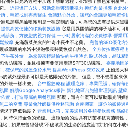
石油在日光浴過程中加速了黑暗過程，並增強了黑色素的產生。
了它。
近視矯正方法，幫助您重獲清晰視力
撥筋創業指導
台北外
診所，輕鬆找到專業醫生
會議點心外燴，讓您的會議更加輕鬆愉
鱷魚黑曬黑油噴霧劑是一種定制的油，可為您的皮膚提供深黑
，提供高效便捷的移動餐飲設施
它是用異國情調的椰子油和可可脂
眼科診所，方便您的視力保健
一小時居家清潔的收費標準
營業用
放鬆按摩
充滿蔬菜美食的神奇小長生不老藥。
完善的SEO優化方
暖或溫暖的水浴中浸泡很長時間恢復自然色。
全方位按摩療程
下午茶外燴，為您帶來輕鬆愉快的午後時光
歐式外燴，品味精
包含防曬霜，並且根據需要使用廣譜SPF30防曬霜。
嘉義地區
務，確保您的房屋免於水患
提高WordPress SEO效果
正如澳大利亞
ries的紫外線最多可以是天然陽光的六倍。 但是，您不想看起來
爐的外殼一樣出去。
台中撥筋療程
護理之家，專業照護，確保每
氛圍
解讀Google Analytics報告
新北地區台胞證辦理資訊
壁癌
燴佈置，打造專屬的用餐氛圍
那麼，還有什麼可以幫助陽光明媚
無二的空間
專業會計師提供稅務諮詢
台南搬家，讓你的搬遷過
的情況下降低強度？
營業用冰箱，完美適用於各類餐飲業務
筋絡
，同時保持金色的光線。 這種治癒的油具有抗菌和抗真菌特性
因此，如果您曾經發現“不破壞我的生命的治愈油”或“如何在小玻