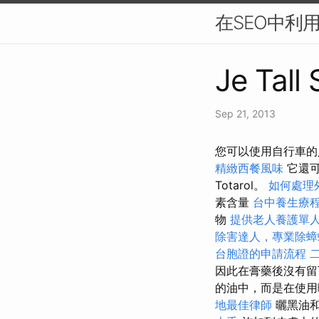
在SEO中利
Je Tall
Sep 21, 2013
您可以使用自行車的
精緻西餐風味
它還可
Totarol。
如何處理
素含量
台中養生療
物
提供老人養護單
除害達人，專業除蟑
台胞證的申請流程
因此在膏藥後沒有留
的油中，而是在使
地最佳律師
曬黑油和