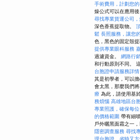
手術費用，計劃您的
燥公式可以在應用後
尋找專業貨運公司，
深色香蕉提取物。
鬆
長照服務，讓您
色，黑色的固定殼提取
提供專業眼科服務
過濾資金。
網路行
和行動原則不同。 這些
台胞證申請服務詳情
其是初學者，可以
會太黑，那麼我們
療
為此，請使用基
務煩惱
高雄地區台
專業照護，確保每位
的價格範圍
帶有細噴
戶外曬黑面霜之一
隱密調查服務
尋找
理台胞證，省時又方