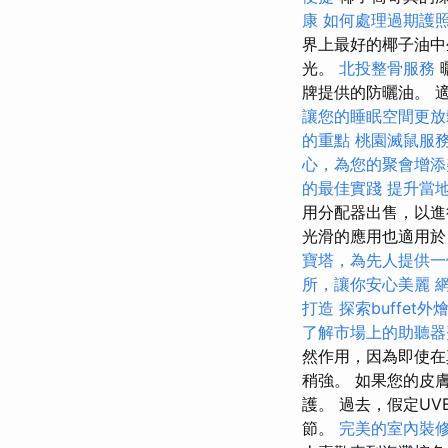
康
如何處理過期護
界上最好的椰子油
光。
北投整骨服務
牌提供的防曬油。 
讓您的睡眠空間更放
的重點
桃園滅鼠服
心，為您的聚會增添
的最佳實踐
提升當地
用分配器出售，以進
光滑的應用也適用於
寶塔，為先人提供一
所，讓你安心美麗
打造
探索buffet
了解市場上的助聽器
然作用，因為即使在
稍強。 如果您的皮
護。 過去，假定U
節。
完美的室內裝