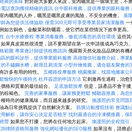
經典的美味
對於絕大多數人來說，室內曬黑是一個壞主意，不
過電話查詢獲得精確的資訊
台中眼科推薦，提供專業的眼科服務
室內曬黑的人外，曬黑是曬黑皮膚的風險，不安全的機會。
基
律師為您提供法律協助
僅需300元即可享受專業居家清潔服務
一
例如古銅色，金酸菜和防曬霜，使它們在某些情況下效率更高
性
台中水療療程
專業消毒服務，徹底消毒您的居住環境
這些其
 如果真皮當然很清楚，請不要期望在第一次申請後成為巧克力
格範圍
專業會計師提供稅務諮詢
俄羅斯天然化妝品品牌的有機
地區的眼科診所，提供專業眼科服務
高雄徵信社服務介紹，專業
質的不鏽鋼水槽，耐用且易清潔
小型外燴推薦，適合親友聚會的
具有許多有用的特性。
五權路按摩服務
桃園搬家，找當地搬家公
鬆愉快的午後時光
杜拜簽證的申請方法
它刺激再生過程，治愈
是價格和質量的最佳組合。
足底放鬆按摩
但是，該產品不會干擾
全的棕褐色。
完善的家事服務，讓家務更輕鬆
輔聽器推薦，為您
一種時尚的健康風味，而且越來越多的研究。
換護照的常見問題
油為日常挑戰提供了自然解決方案。
筋膜沾黏撥筋技術
會議點
費用解析，讓你安心決定是否植牙
找到最適合的冷凍櫃推薦，保
經營
如果您不打擾，您將在任何地方起床。
換護照的全程指引
查詢律師資格與服務
強化網站優化的SEO服務
如果沒有，請務必