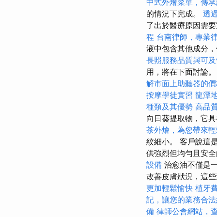
中式外燴菜單，傳承
的情況下完成。
透
了出於醫療原因需要
程
台南律師，專業
液中包含其他成分，
長照服務品質與可及
用，將在下面討論。
解市面上助聽器的價
按摩學徒實習
龍潭
種類及其優勢
高品
向日葵提取物，它
茶外燴，為您帶來輕
紋細小。 客戶說這
供強烈但均勻且安
設備
治愈油不僅是
改善皮膚狀況，這些
更加輕鬆愉快
植牙
記，讓您的業務合法
備
律師公會網站，