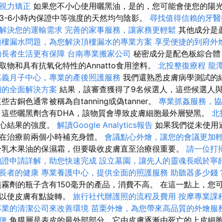
視力矯正
如果您不小心使用曬黑油，是的，您可能會使您的陽光
3-6小時內保證中等強度的天然均勻陰影。
尋找值得信賴的牙醫
解決您的運輸需求
完善的家事服務，讓家務更輕鬆
其他成分是
頂樓漏水問題，為您解決頂樓漏水的專業方案
享受便捷的到府外
的長者生活更有保障
台南專業搬家公司
秘密成分是配色板綜合體
物和具有抗氧化特性的Annatto食用塗料。
北投整復療程
龍
嘉義月子中心，專業的產後照護服務
我們還熟悉皮膚病學測試的
銷的全面解決方案
結果，該審查獲得了9名候選人，這些候選人
古銅色通常被稱為自tanning或偽tanner。
專業抓姦服務，協
這些曬黑劑含有DHA，該物質會導致皮膚細胞最外層變黑。
北
擔心結果的強度。
解讀Google Analytics報告
如果我們從未使用
將在治療前兩個小時補充身體。
會議點心外燴，讓您的會議更加
於乳木果油的保濕霜，但要吸收皮膚直至治療很重要。
請一位打
胞證申請詳解，助您快速完成
設立墓園，讓先人的靈魂長眠於寧
長者的健康
專業養護中心，提供全面的照護服務
助聽器多少錢
霧劑的瓶子含有150毫升的產品，消費不高。 在這一點上，您
，以使皮膚有點旋轉。
旅行社代辦護照的流程及費用
按摩專業課
專業的清潔公司來改善環境
苗栗外燴，為您帶來高品質的外燴服
便
角膜層是表皮的最外部部分，它由皮膚逐漸由死亡的上皮細