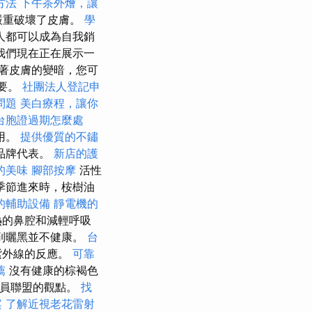
方法
下午茶外燴，讓
嚴重破壞了皮膚。
學
人都可以成為自我銷
我們現在正在展示一
著皮膚的變暗，您可
重要。
社團法人登記申
問題
美白療程，讓你
台胞證過期怎麼處
用。
提供優質的不鏽
品牌代表。
新店的護
的美味
腳部按摩
活性
季節進來時，桉樹油
的輔助設備
靜電機的
熱的鼻腔和減輕呼吸
到曬黑並不健康。
台
紫外線的反應。
可靠
薦
沒有健康的棕褐色
官員聯盟的觀點。
找
案
了解近視老花雷射