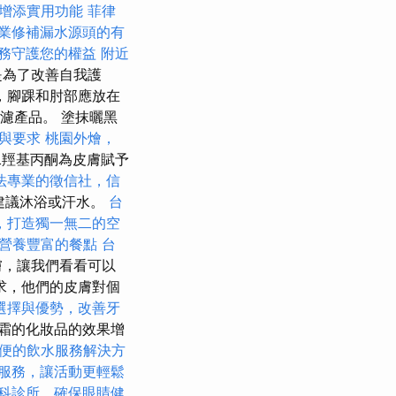
增添實用功能
菲律
業修補漏水源頭的有
務守護您的權益
附近
是為了改善自我護
，腳踝和肘部應放在
濾產品。 塗抹曬黑
與要求
桃園外燴，
二羥基丙酮為皮膚賦予
法專業的徵信社，信
建議沐浴或汗水。
台
，打造獨一無二的空
營養豐富的餐點
台
膚，讓我們看看可以
求，他們的皮膚對個
選擇與優勢，改善牙
霜的化妝品的效果增
便的飲水服務解決方
服務，讓活動更輕鬆
科診所，確保眼睛健