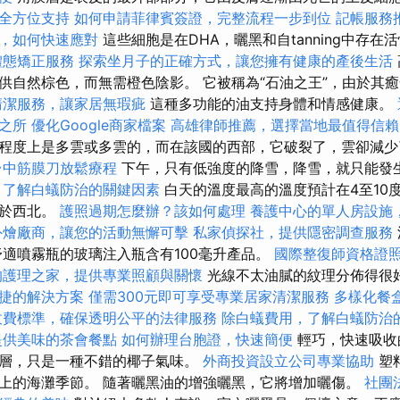
全方位支持
如何申請菲律賓簽證，完整流程一步到位
記帳服務
，如何快速應對
這些細胞是在DHA，曬黑和自tanning中存
體態矯正服務
探索坐月子的正確方式，讓您擁有健康的產後生活
供自然棕色，而無需橙色陰影。 它被稱為“石油之王”，由於其
清潔服務，讓家居無瑕疵
這種多功能的油支持身體和情感健康。
之所
優化Google商家檔案
高雄律師推薦，選擇當地最值得信賴
程度上是多雲或多雲的，而在該國的西部，它破裂了，雲卻減
台中筋膜刀放鬆療程
下午，只有低強度的降雪，降雪，就只能發
？了解白蟻防治的關鍵因素
白天的溫度最高的溫度預計在4至10
位於西北。
護照過期怎麼辦？該如何處理
養護中心的單人房設施
外燴廠商，讓您的活動無懈可擊
私家偵探社，提供隱密調查服務
舒適噴霧瓶的玻璃注入瓶含有100毫升產品。
國際整復師資格證
的護理之家，提供專業照顧與關懷
光線不太油膩的紋理分佈得很
捷的解決方案
僅需300元即可享受專業居家清潔服務
多樣化餐
收費標準，確保透明公平的法律服務
除白蟻費用，了解白蟻防治
提供美味的茶會餐點
如何辦理台胞證，快速簡便
輕巧，快速吸收
層，只是一種不錯的椰子氣味。
外商投資設立公司專業協助
塑
上的海灘季節。 隨著曬黑油的增強曬黑，它將增加曬傷。
社團