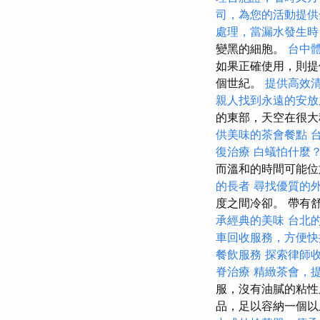
司，為您的活動提供
處理，當漏水發生時
變黑的細胞。
台中
如果正確使用，則提
個世紀。
提供高效
親人找到永遠的安放
的東部，天空在很大
供美味的茶會餐點
復治療
白蟻怕什麼
而溫和的時間可能
的長者
尋找優質的
度之間冷卻。 帶有
承經典的美味
台北
車回收服務，方便快
餐飲服務
探索律師
脊治療
精緻茶會，
服，沒有油膩的粘性
品，足以容納一個以