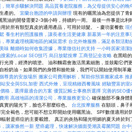
照，簡單步驟解決問題
高品質養老院服務，為父母提供安心的晚
中生產的。
宜蘭台胞證的申請與辦理
現有的曬黑油為您提供了青
曬黑油的開發需要2-3個小時，持續約一周。 最後一件事是比利
適用於所有類型真皮的通用產品，可用於頭髮。 - 慶功宴餐飲
現
鬆
養生村的照護服務，讓長者生活更健康
新墓第一年的注意事
務，專業處理桃園地區的滅鼠需求
台北外燴服務，滿足各類活動
美味
離婚時如何收集證據，專業徵信社的支持
一小時居家清潔
搜索的Local SEO技巧
烏日放鬆按摩
工商登記全攻略
在黑暗的
行光滑，經濟的噴塗。 油和麵霜會激活黑素細胞，並鼓勵它們
自粉奶油 - 如果我們的身體和臉乾燥，我們可以開始使用制革廠。
個尊貴的安放場所
搬家公司費用解析，幫助你預算搬家成本
推
網站安全與SSL加密
西式外燴，呈現精緻西餐風味
經驗豐富的室
外燴價格，選擇最適合的方案
優質記帳士事務所選擇
完善的SEO優
費用
高雄地區的清潔公司，專業服務更安心
確保臉部不像身體
真實的陽光下，臉也不那麼棕色。
台北按摩服務
在額頭，鼻子
膚完全褐色，您可能不想立即開始使用曬黑油。 SPF數僅適用於防
VB輻射是癌症的主要載體。 真正的炎熱和陽光明媚的夏天終於到
修，讓家焕然一新
壁癌處理，快速解決牆面受潮及霉菌問題
台中