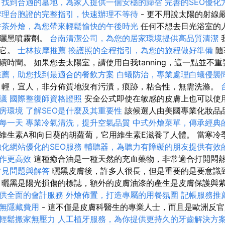
色
找到合適的墓地，為家人提供一個安穩的歸宿
完善的SEO優化
辦理台胞證的完整指引，快速辦理不等待
- 更不用說太陽的射線
午茶外燴，為您帶來輕鬆愉快的午後時光
任何不想去日光浴室的
括曬黑噴霧劑。
台南清潔公司，為您的居家環境提供高品質清潔
用它。
士林按摩推薦
換護照的全程指引，為您的旅程做好準備
隨
時間。 如果您去太陽室，請使用自我tanning，這一點並不
推薦，助您找到最適合的餐飲方案
白蟻防治，專業處理白蟻侵襲
輕，宜人，非分佈質地沒有污漬，痕跡，粘合性，無需洗滌。
議
國際整復師資格證照
安全公式即使在敏感的皮膚上也可以使
房環境
了解SEO是什麼及其重要性
該候選人由美國專業化妝品
每一天
專業冷氣清洗，提升空氣品質
中式外燴菜單，傳承經典
維生素A和向日葵的胡蘿蔔，它用維生素E滋養了人體。 當寒冷
強化網站優化的SEO服務
輔聽器，為聽力有障礙的朋友提供有效
作更高效
這種癒合油是一種天然的充血藥物，非常適合打開悶
常見問題與解答
曬黑皮膚後，許多人很長，但是重要的是要意識
，曬黑是陽光損傷的標誌，額外的皮膚油漆的產生是皮膚保護與
供全面的會計服務
外燴佈置，打造專屬的用餐氛圍
記帳服務推
無隱藏費用
- 這不僅是皮膚科醫生的專業人士，而且是歐洲反
輕鬆搬家無壓力
人工植牙服務，為你提供更持久的牙齒解決方