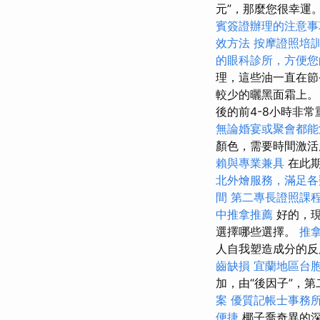
元”，那麼您很幸運
賓簽證辦理的注意事
效方法
按摩證照培
的眼科診所，方便您
理，這些油一直在節
較少的曬黑面霜上。
後的前4-8小時非
無論婚宴或聚會都能
顏色，需要時間激
賴與專業兼具
在此期
北外燴服務，滿足各
間
第二專長證照課
中推拿推薦
好的，
選擇哪些選擇。
推
人自我塑造成分的反
齒缺損
宜蘭地區台
加，由“後因子”，第
案
優質記帳士事務
便捷
椰子喬奇異的