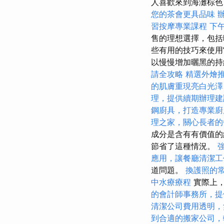
人喜歡來到海灘棕
您的茶會更具品味
習按摩專業課程
下
售的理想選擇，包
些有用的技巧來使
以慢慢增加曬黑的持續
請全攻略
精選外燴
的肌膚重現亮白光澤
理，提供續期辦理建
鋼廚具，打造專業廚
理之家，關心長者的
成分是含有有價值的
節省了這種情況。
應用，讓餐廳清潔工
道問題。
換護照的
中水療療程
實際上
的會計師事務所，提
清潔公司費用透明，
到合適的搬家公司，