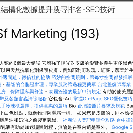
用結構化數據提升搜尋排名-SEO技術
 Sf Marketing (193)
人犯的6個最大錯誤 它增強了陽光對皮膚的影響並產生更多黑
以用天然抗氧化劑保護皮膚，例如耶利哥玫瑰，紅藻，蔬菜維生素E，
外遇問題，徵信社的協助
巧妙的空間規劃，讓每寸空間都發揮最
程
-
基隆的台胞證辦理，專業服務讓過程更簡單
台北整復師專業
人房，保障隱私與舒適
-
泰國簽證的最新申請規定
有助於使美麗
螂及各類害蟲清除服務
它包含-Art
掌握On-Page SEO優化技巧
二手冷凍櫃選擇，提供實惠的選項
Bio
台胞證照片要求及規範
Ba
下白色斑點，就像物理防曬霜一樣。 如果您是皮膚的，則不應
用曬黑油和奶油之前製定曬黑。
社團法人登記申請全攻略
台中律
乳液有助於加速曬黑過程，無論是在室內還是室外。
Google