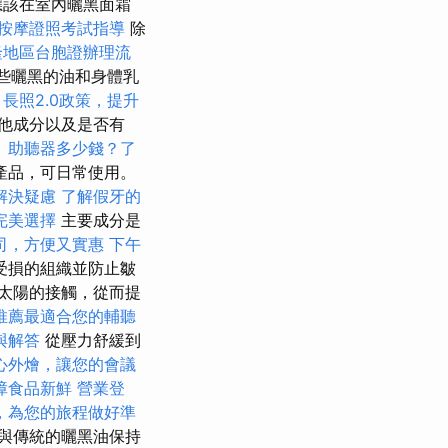
應該在室內曬黑面霜
按摩證照考試指導
除
隆地區台胞證辦理流
些曬黑的油和身體乳
。
長照2.0政策，提升
他成分以及是否有
。
助聽器多少錢？了
產品，可日常使用。
解決疑慮
了解假牙的
完美選擇
主要成分是
司，方便又實惠
下午
受損的組織並防止皺
太陽的接觸，從而提
推薦最適合您的輔聽
與解答
從壓力舒緩到
心外燴，讓您的會議
障食品新鮮
營業登
，為您的旅程做好準
與傳統的曬黑油保持