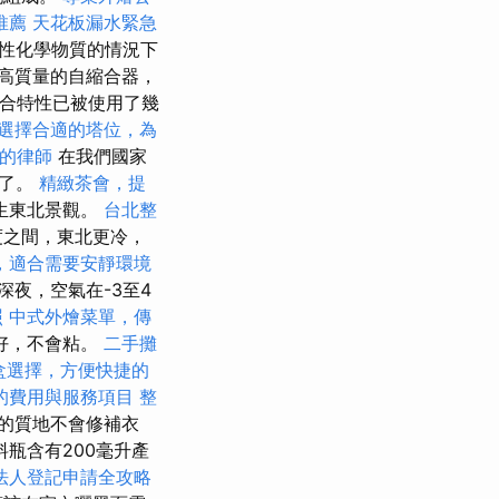
推薦
天花板漏水緊急
在活性化學物質的情況下
高質量的自縮合器，
癒合特性已被使用了幾
選擇合適的塔位，為
的律師
在我們國家
少了。
精緻茶會，提
生東北景觀。
台北整
度之間，東北更冷，
，適合需要安靜環境
深夜，空氣在-3至4
照
中式外燴菜單，傳
好，不會粘。
二手攤
盒選擇，方便快捷的
的費用與服務項目
整
的質地不會修補衣
料瓶含有200毫升產
法人登記申請全攻略