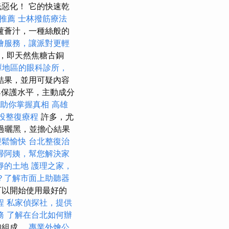
惡化！ 它的快速乾
推薦
士林撥筋療法
蘆薈汁，一種絲般的
燴服務，讓派對更輕
，即天然焦糖古銅
潭地區的眼科診所，
結果，並用可疑內容
與保護水平，主動成分
助你掌握真相
高雄
投整復療程
許多，尤
過曬黑，並擔心結果
輕鬆愉快
台北整復治
掃阿姨，幫您解決家
靜的土地
護理之家，
？了解市面上助聽器
可以開始使用最好的
程
私家偵探社，提供
務
了解在台北如何辦
胞組成。
專業外燴公