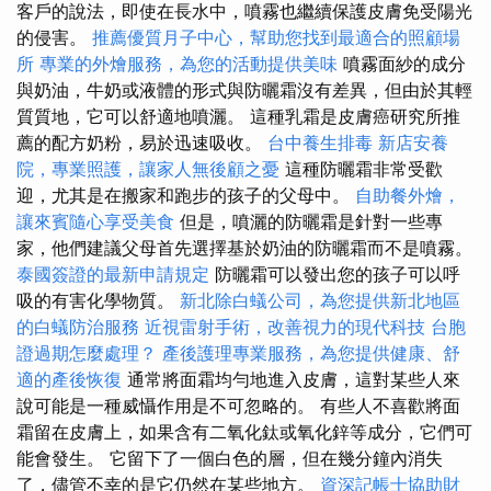
客戶的說法，即使在長水中，噴霧也繼續保護皮膚免受陽光
的侵害。
推薦優質月子中心，幫助您找到最適合的照顧場
所
專業的外燴服務，為您的活動提供美味
噴霧面紗的成分
與奶油，牛奶或液體的形式與防曬霜沒有差異，但由於其輕
質質地，它可以舒適地噴灑。 這種乳霜是皮膚癌研究所推
薦的配方奶粉，易於迅速吸收。
台中養生排毒
新店安養
院，專業照護，讓家人無後顧之憂
這種防曬霜非常受歡
迎，尤其是在搬家和跑步的孩子的父母中。
自助餐外燴，
讓來賓隨心享受美食
但是，噴灑的防曬霜是針對一些專
家，他們建議父母首先選擇基於奶油的防曬霜而不是噴霧。
泰國簽證的最新申請規定
防曬霜可以發出您的孩子可以呼
吸的有害化學物質。
新北除白蟻公司，為您提供新北地區
的白蟻防治服務
近視雷射手術，改善視力的現代科技
台胞
證過期怎麼處理？
產後護理專業服務，為您提供健康、舒
適的產後恢復
通常將面霜均勻地進入皮膚，這對某些人來
說可能是一種威懾作用是不可忽略的。 有些人不喜歡將面
霜留在皮膚上，如果含有二氧化鈦或氧化鋅等成分，它們可
能會發生。 它留下了一個白色的層，但在幾分鐘內消失
了，儘管不幸的是它仍然在某些地方。
資深記帳士協助財