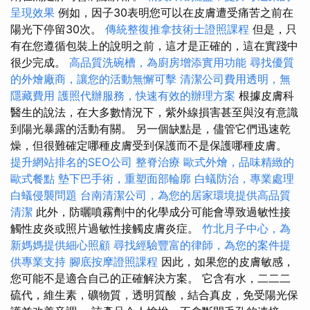
呈現效果
例如，因子30表明您可以在皮膚遭受痛苦之前在
陽光下停留30次。
傳統整復推拿技術士證照課程
但是，只
有在您遵循包裝上的說明之前，這才是正確的，這在實踐中
很少完成。
高品質洗碗槽，為廚房增添實用功能
尋找優質
的外燴廠商，讓您的活動無懈可擊
清潔公司費用透明，無
隱藏費用
護照代辦服務，快速有效的辦理方案
根據皮膚科
醫生的說法，在大多數情況下，紫外線損害甚至與沒有意識
到陽光暴露的活動有關。 另一個缺點是，儘管它們迅速乾
燥，但很難確定哪種皮膚受到保護而不是保護哪種皮膚。
提升網站排名的SEO公司
整脊治療
歐式外燴，品味精緻的
歐式餐點
墊下巴手術，重塑面部輪廓
白蟻防治，專業處理
白蟻侵襲問題
台南清潔公司，為您的居家環境提供高品質
清潔
此外，防曬噴霧劑中的化學成分可能會導致過敏性接
觸性皮炎或照片過敏性接觸皮膚炎症。
竹北月子中心，為
新媽媽提供細心照顧
尋找經驗豐富的律師，為您的案件提
供專業支持
腳底按摩證照課程
因此，如果您的皮膚敏感，
您可能不是適合自己的正確解決方案。 它含有水，二二二
硫代，維生素，礦物質，透明質酸，結合真皮，免受陽光保