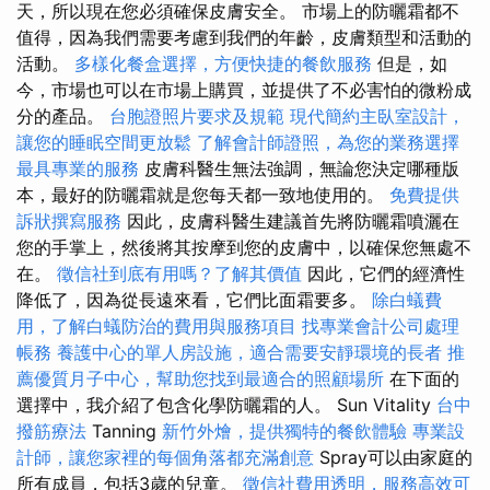
天，所以現在您必須確保皮膚安全。 市場上的防曬霜都不
值得，因為我們需要考慮到我們的年齡，皮膚類型和活動的
活動。
多樣化餐盒選擇，方便快捷的餐飲服務
但是，如
今，市場也可以在市場上購買，並提供了不必害怕的微粉成
分的產品。
台胞證照片要求及規範
現代簡約主臥室設計，
讓您的睡眠空間更放鬆
了解會計師證照，為您的業務選擇
最具專業的服務
皮膚科醫生無法強調，無論您決定哪種版
本，最好的防曬霜就是您每天都一致地使用的。
免費提供
訴狀撰寫服務
因此，皮膚科醫生建議首先將防曬霜噴灑在
您的手掌上，然後將其按摩到您的皮膚中，以確保您無處不
在。
徵信社到底有用嗎？了解其價值
因此，它們的經濟性
降低了，因為從長遠來看，它們比面霜要多。
除白蟻費
用，了解白蟻防治的費用與服務項目
找專業會計公司處理
帳務
養護中心的單人房設施，適合需要安靜環境的長者
推
薦優質月子中心，幫助您找到最適合的照顧場所
在下面的
選擇中，我介紹了包含化學防曬霜的人。 Sun Vitality
台中
撥筋療法
Tanning
新竹外燴，提供獨特的餐飲體驗
專業設
計師，讓您家裡的每個角落都充滿創意
Spray可以由家庭的
所有成員，包括3歲的兒童。
徵信社費用透明，服務高效可