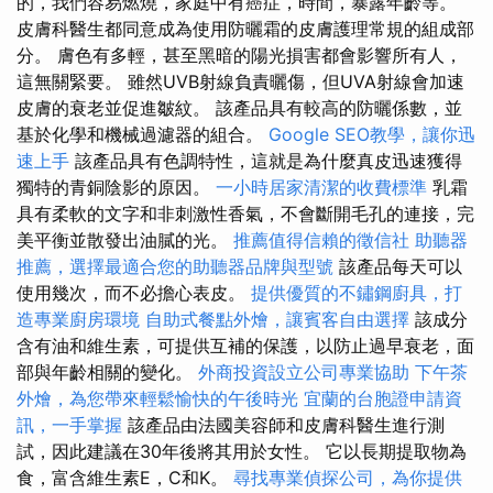
的，我們容易燃燒，家庭中有癌症，時間，暴露年齡等。
皮膚科醫生都同意成為使用防曬霜的皮膚護理常規的組成部
分。 膚色有多輕，甚至黑暗的陽光損害都會影響所有人，
這無關緊要。 雖然UVB射線負責曬傷，但UVA射線會加速
皮膚的衰老並促進皺紋。 該產品具有較高的防曬係數，並
基於化學和機械過濾器的組合。
Google SEO教學，讓你迅
速上手
該產品具有色調特性，這就是為什麼真皮迅速獲得
獨特的青銅陰影的原因。
一小時居家清潔的收費標準
乳霜
具有柔軟的文字和非刺激性香氣，不會斷開毛孔的連接，完
美平衡並散發出油膩的光。
推薦值得信賴的徵信社
助聽器
推薦，選擇最適合您的助聽器品牌與型號
該產品每天可以
使用幾次，而不必擔心表皮。
提供優質的不鏽鋼廚具，打
造專業廚房環境
自助式餐點外燴，讓賓客自由選擇
該成分
含有油和維生素，可提供互補的保護，以防止過早衰老，面
部與年齡相關的變化。
外商投資設立公司專業協助
下午茶
外燴，為您帶來輕鬆愉快的午後時光
宜蘭的台胞證申請資
訊，一手掌握
該產品由法國美容師和皮膚科醫生進行測
試，因此建議在30年後將其用於女性。 它以長期提取物為
食，富含維生素E，C和K。
尋找專業偵探公司，為你提供