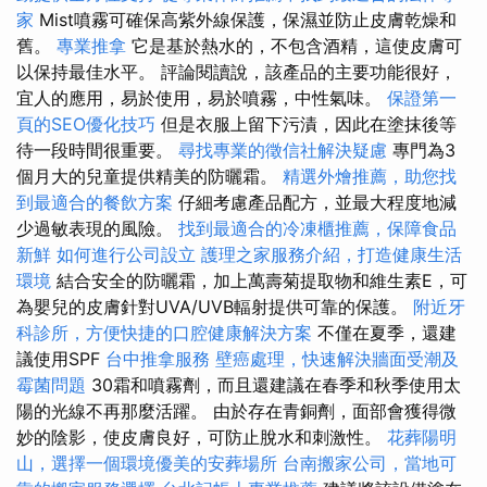
家
Mist噴霧可確保高紫外線保護，保濕並防止皮膚乾燥和
舊。
專業推拿
它是基於熱水的，不包含酒精，這使皮膚可
以保持最佳水平。 評論閱讀說，該產品的主要功能很好，
宜人的應用，易於使用，易於噴霧，中性氣味。
保證第一
頁的SEO優化技巧
但是衣服上留下污漬，因此在塗抹後等
待一段時間很重要。
尋找專業的徵信社解決疑慮
專門為3
個月大的兒童提供精美的防曬霜。
精選外燴推薦，助您找
到最適合的餐飲方案
仔細考慮產品配方，並最大程度地減
少過敏表現的風險。
找到最適合的冷凍櫃推薦，保障食品
新鮮
如何進行公司設立
護理之家服務介紹，打造健康生活
環境
結合安全的防曬霜，加上萬壽菊提取物和維生素E，可
為嬰兒的皮膚針對UVA/UVB輻射提供可靠的保護。
附近牙
科診所，方便快捷的口腔健康解決方案
不僅在夏季，還建
議使用SPF
台中推拿服務
壁癌處理，快速解決牆面受潮及
霉菌問題
30霜和噴霧劑，而且還建議在春季和秋季使用太
陽的光線不再那麼活躍。 由於存在青銅劑，面部會獲得微
妙的陰影，使皮膚良好，可防止脫水和刺激性。
花葬陽明
山，選擇一個環境優美的安葬場所
台南搬家公司，當地可