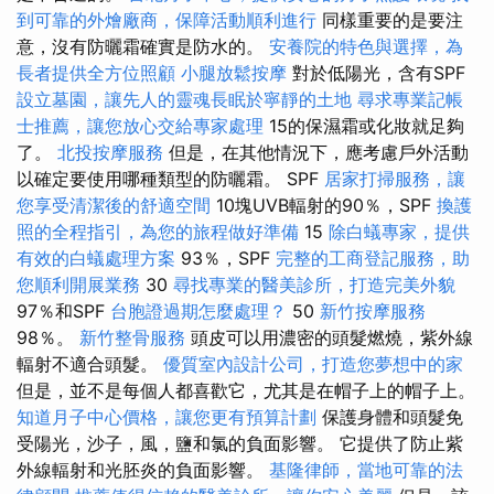
到可靠的外燴廠商，保障活動順利進行
同樣重要的是要注
意，沒有防曬霜確實是防水的。
安養院的特色與選擇，為
長者提供全方位照顧
小腿放鬆按摩
對於低陽光，含有SPF
設立墓園，讓先人的靈魂長眠於寧靜的土地
尋求專業記帳
士推薦，讓您放心交給專家處理
15的保濕霜或化妝就足夠
了。
北投按摩服務
但是，在其他情況下，應考慮戶外活動
以確定要使用哪種類型的防曬霜。 SPF
居家打掃服務，讓
您享受清潔後的舒適空間
10塊UVB輻射的90％，SPF
換護
照的全程指引，為您的旅程做好準備
15
除白蟻專家，提供
有效的白蟻處理方案
93％，SPF
完整的工商登記服務，助
您順利開展業務
30
尋找專業的醫美診所，打造完美外貌
97％和SPF
台胞證過期怎麼處理？
50
新竹按摩服務
98％。
新竹整骨服務
頭皮可以用濃密的頭髮燃燒，紫外線
輻射不適合頭髮。
優質室內設計公司，打造您夢想中的家
但是，並不是每個人都喜歡它，尤其是在帽子上的帽子上。
知道月子中心價格，讓您更有預算計劃
保護身體和頭髮免
受陽光，沙子，風，鹽和氯的負面影響。 它提供了防止紫
外線輻射和光胚炎的負面影響。
基隆律師，當地可靠的法