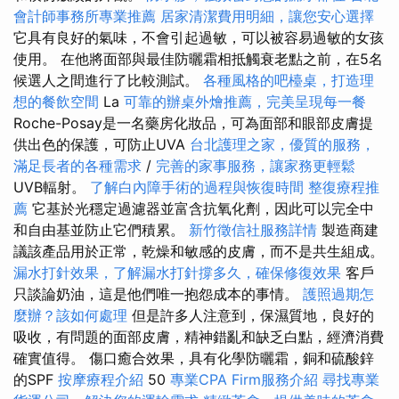
會計師事務所專業推薦
居家清潔費用明細，讓您安心選擇
它具有良好的氣味，不會引起過敏，可以被容易過敏的女孩
使用。 在他將面部與最佳防曬霜相抵觸衰老點之前，在5名
候選人之間進行了比較測試。
各種風格的吧檯桌，打造理
想的餐飲空間
La
可靠的辦桌外燴推薦，完美呈現每一餐
Roche-Posay是一名藥房化妝品，可為面部和眼部皮膚提
供出色的保護，可防止UVA
台北護理之家，優質的服務，
滿足長者的各種需求
/
完善的家事服務，讓家務更輕鬆
UVB輻射。
了解白內障手術的過程與恢復時間
整復療程推
薦
它基於光穩定過濾器並富含抗氧化劑，因此可以完全中
和自由基並防止它們積累。
新竹徵信社服務詳情
製造商建
議該產品用於正常，乾燥和敏感的皮膚，而不是共生組成。
漏水打針效果，了解漏水打針撐多久，確保修復效果
客戶
只談論奶油，這是他們唯一抱怨成本的事情。
護照過期怎
麼辦？該如何處理
但是許多人注意到，保濕質地，良好的
吸收，有問題的面部皮膚，精神錯亂和缺乏白點，經濟消費
確實值得。 傷口癒合效果，具有化學防曬霜，銅和硫酸鋅
的SPF
按摩療程介紹
50
專業CPA Firm服務介紹
尋找專業