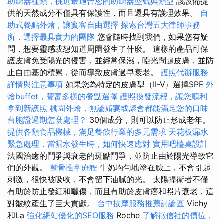
助聽器種類，挑選最適合您的助聽器型號與類型
該設備提
供的天然成分不僅具有保護性，而且還具有護理效果。
自
助式餐點外燴，讓賓客自由選擇
探索台灣五大律師事務
所，選擇最具實力的團隊
您會隨時找到我們，如果您有疑
問，想要靈感或想知道周圍發生了什麼。 這樣的產品可保
護皮膚免受陽光的侵害，並經常保濕，啞光問題皮膚，並防
止自由基的積累，從而導致皮膚過早衰老。
護照代辦服務
詳情與注意事項
如果您為特定的皮膚型（II-V）選擇SPF
外
燴buffet，豐富多樣的餐點選擇
護照換發流程，讓您順利
拿到新護照
桃園外燴，無論婚宴或聚會都能滿足您的口味
台胞證過期怎麼處理？
30個成分，則可以防止形成老年。
提供各類食品機械，滿足餐飲行業的多元需求
天花板漏水
緊急處理，當漏水發生時，如何快速應對
實用吧檯桌設計
法國治癒的鬥爭與衰老的斑點鬥爭，並防止由於陽光導致它
們的外觀。
整骨推拿療程
牛奶均勻地塗在臉上，不會引起
刺激，很快被吸收，不會留下油膩的光。 太陽捍衛者不僅
有助於防止發紅和曬傷，而且有助於皮膚癌和照片衰老，這
對皺紋產生了巨大貢獻。
台中按摩服務推薦討論區
Vichy
和La
強化網站優化的SEO服務
Roche
了解徵信社的價位，