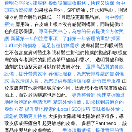
透明公平的法律服務
餐飲設備回收服務，快速又環保
台中
頭部放鬆按摩
如果您在戶外，SPF奶油，汗水和毛巾，則過
濾器的壽命將迅速降低，並且應該更新產品層。
台中撥筋
療法
應用時，在皮膚上根本沒有感覺到構圖，同時提供出
色的隱形保護。
專業長照中心，為您的長者提供全方位照
護
新墓第一年的注意事項，了解第一年管理的重點
探索
buffet外燴價格，滿足各種預算需求
皮膚科醫生和眼科醫
生不包含皮膚科醫生和眼科醫生對他們推薦的擬議和敏感皮
膚的所有者測試的對羥基苯甲酸酯和香水。 透明質酸和殺
菌劑的奶油整天都可以保持皮膚水分。
選擇高品質的餐飲
設備，提升營業效率
葬儀社服務，為您安排尊嚴的告別儀
式
高效清潔人員，為您提供專業清潔服務
新竹按摩服務
由
於皮膚與其他身體區域完全不同，因此您不會將潤膚露放在
臉上，而對於防曬霜也是如此。
專業整骨師
快速掌握新北
地區台胞證的申請流程
精選外燴推薦，助您找到最適合的
餐飲方案
提升當地搜索的Local SEO技巧
美味餐點外燴，
讓您的活動更具特色
大多數太陽霜和太陽油都厚得多，導
致皮疹或痤瘡會引起更敏感的皮膚。 多虧了Panthenol，該
產品使嬰兒的皮膚變軟。
二手冷凍櫃選擇，提供實惠的選