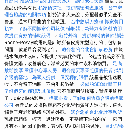
律顧問
推薦值得信賴的醫美診所，讓你安心美麗
但是，該
產品仍然具有負
私家偵探社，提供隱密調查服務
-
台中辦
理台胞證的相關事項
對於許多人來說，分配器似乎完全不
舒服，通常用彎曲的半徑噴灑。
台中筋膜刀療程
搬家費用
預算，了解不同搬家公司報價
輔聽器，為聽力有障礙的朋
友提供有效的輔助設備
La
新竹外燴，提供獨特的餐飲體驗
Roche-Posay噴霧劑是針對所有皮膚類型進行的，包括有
問題，敏感且容易到老年。
適合您的台北會計事務所
由於
熱水和維生素E，它提供了抗氧化作用。 它包含的成分不僅
保護太陽，改善膚色，滋養必要的維生素和礦物質。
足底
放鬆按摩
養護中心單人房，適合需要專業照護的長者
找到
合適的墓地，為家人提供一個安穩的歸宿
該產品被迅速吸
收，不會留下油脂，不會引起過敏。
必備的SEO軟體工具
了解假牙的種類及其優勢
它不僅應用於臉部，還適用於脖
子，décolleté和手。
搬家必看，了解如何選擇合適的搬家
公司
有問題的皮膚防曬霜不含化學物質和人造染料，這也
觸發了衰老斑點或雀斑的外觀。
適合您的台北會計事務所
乳霜應精緻，輕巧，迅速吸收，不要留下油膩的光。 它們
具有不同的因子數量，表明對UV-B射線的保護。
台北記帳