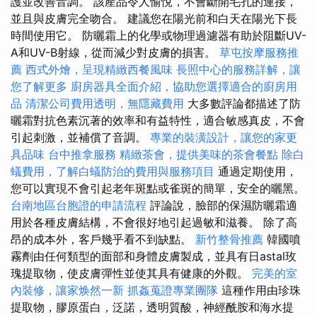
護並改善音調。 該產品令人愉悅，不會斷開毛孔的連接，
並且與皮膚完全吻合。 建議您在陽光前和白天在陽光下長
時間使用它。 防曬霜上的化學或物理過濾器有助於阻斷​​UV-
A和UV-B射線，從而減少對皮膚的損害。
草屯按摩服務推
薦
西式外燴，呈現精緻西餐風味
長照中心的服務詳解，讓
您了解更多
廚房器具全面介紹，協助您選擇適合的廚房用
品
清潔公司費用透明，無隱藏費用
大多數評論都描述了防
曬霜對抗色素沉著的效率和有益特性，適合敏感真皮，不會
引起刺激，並補償了音調。
專業的裝潢設計，讓您的家更
具品味
台中推拿服務
精緻茶會，提供美味的茶會餐點
除白
蟻費用，了解白蟻防治的費用與服務項目
通過定期使用，
您可以實現不會引起老年斑點或雀斑的簡單，安全的曬黑。
台南地區台胞證的申請流程
評論說，臉部的保濕防曬霜適
用於各種皮膚結構，不會很好地引起過敏和滋養。 除了高
昂的成本外，客戶幾乎看不到缺點。
新竹整骨推薦
韓國噴
霧劑由任何類型的面部和身體皮膚製成，並具有日astal玫
瑰提取物，使皮膚彈性並使其具有健康的外觀。
完美的室
內裝修，讓家焕然一新
抓姦蒐證專業團隊
這種作用由珍珠
提取物，膠原蛋白，泛諾，透明質酸，神經酰胺和海水提