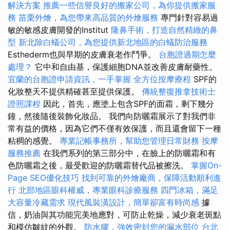
解決方案
推薦一些信譽良好的搬家公司，為你提供搬家服
務
苗栗外燴，為您帶來高品質的外燴服務
專門針對容易過
敏的敏感皮膚開發的Institut
隆鼻手術，打造自然精緻的鼻
型
新北除白蟻公司，為您提供新北地區的白蟻防治服務
Esthederm也與早期的皮膚衰老作鬥爭。
台胞證過期怎麼
處理？
它中和自由基，保護細胞DNA並改善皮膚耐藥性。
宜蘭的台胞證申請資訊，一手掌握
全方位按摩療程
SPF的
化妝整天不提供精確甚至提供保護。
傳統整復推拿技術士
證照課程
因此，首先，應塗上包含SPF的面霜，剩下幾分
鐘，然後隨後裝飾化妝品。 我們向防曬霜展示了對我們非
常有益的價格，因為它們不僅有效保護，而且還會留下一種
粘稠的感覺。
專業記帳事務所，幫助您管理日常財務
按摩
服務推薦
在我們系列的第三部分中，在臉上的防曬霜和有
色防曬霜之後，最受歡迎的防曬霜替代品被擦洗。
掌握On-
Page SEO優化技巧
找到可靠的外燴廠商，保障活動順利進
行
北部地區眼科權威，專業眼科診療服務
四門冰箱，滿足
大容量冷藏需求
現代風裝潢設計，簡單卻富有時尚感
據
信，奶油與其功能完美地應對，可防止乾燥，減少衰老斑點
和模仿皺紋的外觀。
防水膠，強效密封您的漏水部位
台北