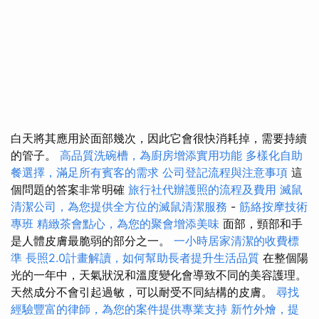
白天將其應用於面部幾次，因此它會很快消耗掉，需要持續
的管子。
高品質洗碗槽，為廚房增添實用功能
多樣化自助
餐選擇，滿足所有賓客的需求
公司登記流程與注意事項
這
個問題的答案非常明確
旅行社代辦護照的流程及費用
滅鼠
清潔公司，為您提供全方位的滅鼠清潔服務
-
筋絡按摩技術
專班
精緻茶會點心，為您的聚會增添美味
面部，頸部和手
是人體皮膚最脆弱的部分之一。
一小時居家清潔的收費標
準
長照2.0計畫解讀，如何幫助長者提升生活品質
在整個陽
光的一年中，天氣狀況和溫度變化會導致不同的美容護理。
天然成分不會引起過敏，可以耐受不同結構的皮膚。
尋找
經驗豐富的律師，為您的案件提供專業支持
新竹外燴，提