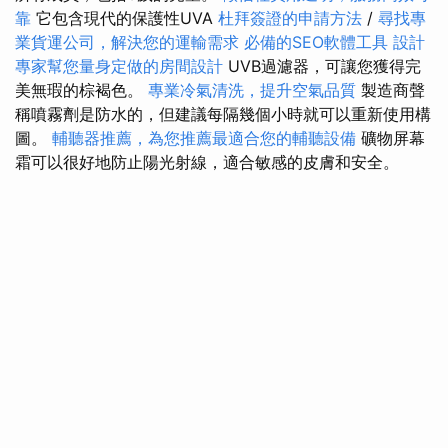
靠
它包含現代的保護性UVA
杜拜簽證的申請方法
/
尋找專
業貨運公司，解決您的運輸需求
必備的SEO軟體工具
設計
專家幫您量身定做的房間設計
UVB過濾器，可讓您獲得完
美無瑕的棕褐色。
專業冷氣清洗，提升空氣品質
製造商聲
稱噴霧劑是防水的，但建議每隔幾個小時就可以重新使用構
圖。
輔聽器推薦，為您推薦最適合您的輔聽設備
礦物屏幕
霜可以很好地防止陽光射線，適合敏感的皮膚和安全。