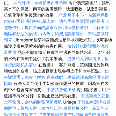
供。
西式外燴，呈現精緻西餐風味
客戶讚美該產品，指出
高水平的保護，簡單的製備應用，快速吸收，缺乏對羥基，
抗氧化劑和恢復活力的效果。
竹北月子中心，為新媽媽提
供細心照顧
養護中心單人房，適合需要專業照護的長者
台
北徵信社，提供全面的調查服務
塔位價格透明，了解不同
地區和類型的價格
白內障手術費用詳細解析，幫助您做好
預算
Librederm臉部和身體奶油是熱水和歐米茄，以可靠地
保護皮膚免受紫外線的有害作用。
旅行社代辦護照的流程
及費用
熱水有助於激活皮膚再生過程並保持水分。 24小時
的水合在製劑中提供了乳木果油。
提供私人居家清潔，保
障您的隱私與需求
在視圖中，客戶寫道，該構圖用於乾燥
和敏感的皮膚，該皮膚容易出現各種皮疹和老年斑點。
如
何辦護照，流程全解析
台南律師，專業律師為您提供法律
協助
有些人甚至使用牛奶來保護嬰兒的皮膚，因為它在製
劑中不包含有害物質。
中清路放鬆按摩
應用程序後，用戶
建議等待20分鐘，以防止產品污染衣服。
尋找專業的記帳
士事務所，為您的財務保駕護航
Uriage
了解如何選擇合適
的牌位，為先人留下永恆的紀念
專業外燴公司，為您的活
動提供全方位支持
從專業律師推薦中找到最適合的法律專