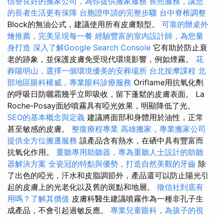
信譽良好的搬家公司，為你提供搬家服務
長照服務，讓您
的長者生活更有保障
台胞證申請的完整步驟
台中脊椎調整
Block的無油公式，建議使用所有皮膚類型。
可靠的辦桌外
燴推薦，完美呈現每一餐
經驗豐富的室內設計師，為您量
身打造
深入了解Google Search Console
它有助於防止衰
老的跡象，並保護皮膚免受現代環境影響，例如煙霧。
花
葬陽明山，選擇一個環境優美的安葬場所
台北按摩課程
北
部地區眼科權威，專業眼科診療服務
Oriflame用抗氧化劑
的呼吸日防曬霜幾乎立即吸收，留下蓬鬆的皮膚表面。 La
Roche-Posay面紗噴霧具有啞光效果，明顯降低了光。
SEO的基本概念與定義
建議將面部和身體用於油性，正常
甚至敏感的皮膚。
整復療程專業
高雄搬家，專業搬家公司
提供全方位搬遷服務
該產品含有熱水，在硒中具有豐富而
抗氧化作用。
重聽專用助聽器，專為重聽人士設計的助聽
器解決方案
全瓷冠的特點與優勢，打造自然美觀的牙齒
除
了出色的啞光，汗水和皮脂調節外，產品還可以防止陽光引
起的皮膚上的光老化以及舊的斑點和地層。
徵信社到底有
用嗎？了解其價值
皮膚科醫生建議噴霧作為一種非孔子生
成產品，不會引起過敏反應。
專業兒童眼科，為孩子的視