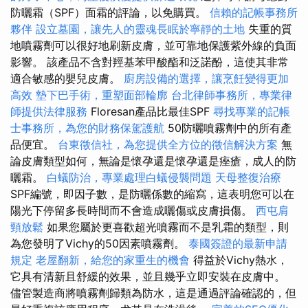
防曬霜（SPF）面霜的評論，以免購買。
信賴的記帳事務所
夥伴
設立墓園，讓先人的靈魂長眠於寧靜的土地
失重的質
地噴霧劑可以很好地刷新皮膚，並可靠地保護紫外線的負面
影響。 該產品不含對羥基苯甲酸酯和泛諾酚，這使其非常
適合敏感的嬰兒皮膚。
廚房設備的選擇，讓烹飪變得更加
高效
墊下巴手術，重塑面部輪廓
台北律師事務所，專業律
師提供法律服務
Floresan產品比最佳SPF
尋找專業的記帳
士事務所，為您的財務保駕護航
50防曬噴霧劑中的所有產
品便宜。
台東徵信社，為您提供全方位的徵信解決方案
無
論皮膚類型如何，無論是懷孕還是懷孕還是痤瘡，成人的防
曬霜。
白蟻防治，專業處理白蟻侵襲問題
天母整復治療
SPF編號，即因子數，是防曬係數的縮寫，這表明您可以在
陽光下停留多長時間而不會造成曬傷或皮膚損傷。
西屯肩
頸放鬆
如果您屬於更喜歡超光噴霧而不是乳霜的類型，則
為您發明了Vichy的50因素噴霧劑。
泰國簽證的最新申請
規定
老屋翻新，給您的家重生的機會
得益於Vichy熱水，
它具有清新且舒緩的效果，並且幾乎立即安裝在皮膚中。
儘管製造商將噴霧劑歸類為防水，這是通過評論確認的，但