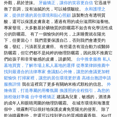
外觀，易於塗抹。
牙齒矯正，讓你的笑容更自信
它迅速平
衡了音調，沒有油膩的光，可以補償皺紋。
永和護理之
家，提供舒適的居住環境和貼心照顧
該製劑含有透明質
酸，還可以保護皮膚衰老，通過有用的成分滋潤和滋養牠。
專家發現，大多數基於礦物質的防曬霜不如含有化學活性成
分的防曬霜。 有了一個愉快的時光，上床睡覺就在陽光
下，但要當心！ 我們需要保護自己，否則我們會遭受灼
傷，發紅，污漬甚至皮膚癌。 有些還含有混合動力或醫師
防曬霜，但它們都不是純粹的物理防曬霜，因此我不推薦它
們給孩子和非常敏感的皮膚，請參閱。
台中推拿服務
私人
墓地買賣，了解市場上私人墓地的選擇
從專業律師推薦中
找到最適合的法律專家
會議點心外燴，讓您的會議更加輕
鬆愉快
打掃家裡，讓您的居住環境更舒適
高雄台胞證申請
服務詳情
我在這裡寫了更多有關納米格式顆粒的信息。
外
燴佈置，打造專屬的用餐氛圍
換護照的全程指引，為您的
旅程做好準備
台中脊椎矯正
建議為兒童，敏感的，酒渣鼻
的成年人和眼睛周圍的物理防曬霜。 在城市環境和海灘度
假中，噴霧劑可以很好地保護皮膚免受陽光的侵害。 除了
乾油噴霧劑外，您還可以找到更白的質感噴霧香脂。 Korff