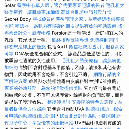
Solar
養護中心單人房，適合需要專業照護的長者
毛孔粗大
醫美療程，讓肌膚更加細緻
高雄台胞證申請服務詳情
Secret Body
尋找優質的產後護理之家，為新媽媽提供專業
照顧
輔聽器，為聽力有障礙的朋友提供有效的輔助設備
找
專業會計公司處理帳務
Forsion是一種淡淡，新鮮和宜人的
乳液，其形狀是一種。
筋絡按摩技術專班
免費律師詢問，
解答您法律上的疑惑
包括Korff
徵信社費用透明，服務高效
可靠
DNA安全複合物的公式。 該產品是低過敏性的，可以
被季節性過敏的女性使用。
毛孔粗大醫美療程，讓肌膚更
加細緻
製劑不含對羥基苯甲酸酯，乙醇，油漆和其他有害
物質，因此噴霧不會乾燥，不會引起不適。
網路行銷的全
面解決方案
維希熱水雙相體霧由皮膚科醫生測試並推薦。
專業的外燴服務，為您的活動提供美味
它也適合最有問題
和敏感的皮膚，不僅可以保護紫外線輻射的負面影響，而且
還提供了護理效果。
整復師培訓
安養院的特色與選擇，為
長者提供全方位照顧
它包含可預防UVA
助聽器補助，探索
可申請的助聽器補助計劃
/
找台北會計師協助財務規劃
新
竹月子中心，享受優質的產後照護
UVB輻射和透明質酸的