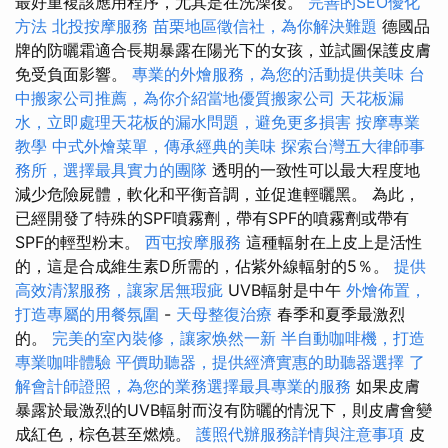
最好重複該應用程序，尤其是在洗澡後。
完善的SEO優化
方法
北投按摩服務
苗栗地區徵信社，為你解決難題
德國品
牌的防曬霜適合長期暴露在陽光下的女孩，並試圖保護皮膚
免受負面影響。
專業的外燴服務，為您的活動提供美味
台
中搬家公司推薦，為你介紹當地優質搬家公司
天花板漏
水，立即處理天花板的漏水問題，避免更多損害
按摩專業
教學
中式外燴菜單，傳承經典的美味
探索台灣五大律師事
務所，選擇最具實力的團隊
透明的一致性可以最大程度地
減少危險屍體，軟化和平衡音調，並促進輕曬黑。 為此，
已經開發了特殊的SPF噴霧劑，帶有SPF的噴霧劑或帶有
SPF的輕型粉末。
西屯按摩服務
這種輻射在上皮上是活性
的，這是合成維生素D所需的，佔紫外線輻射的5％。
提供
高效清潔服務，讓家居無瑕疵
UVB輻射是中午
外燴佈置，
打造專屬的用餐氛圍
-
天母整復治療
春季和夏季最激烈
的。
完美的室內裝修，讓家焕然一新
半自動咖啡機，打造
專業咖啡體驗
平價助聽器，提供經濟實惠的助聽器選擇
了
解會計師證照，為您的業務選擇最具專業的服務
如果皮膚
暴露於最激烈的UVB輻射而沒有防曬的情況下，則皮膚會變
成紅色，棕色甚至燃燒。
護照代辦服務詳情與注意事項
皮