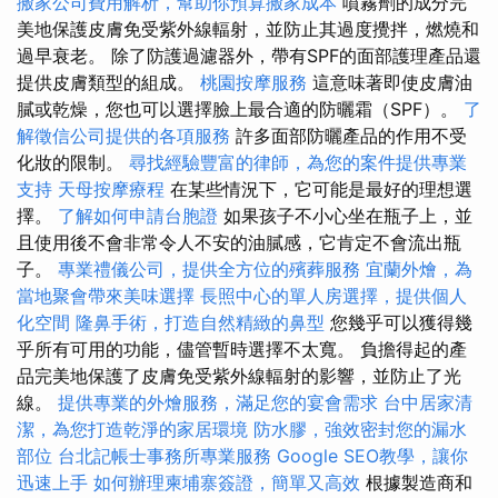
搬家公司費用解析，幫助你預算搬家成本
噴霧劑的成分完
美地保護皮膚免受紫外線輻射，並防止其過度攪拌，燃燒和
過早衰老。 除了防護過濾器外，帶有SPF的面部護理產品還
提供皮膚類型的組成。
桃園按摩服務
這意味著即使皮膚油
膩或乾燥，您也可以選擇臉上最合適的防曬霜（SPF）。
了
解徵信公司提供的各項服務
許多面部防曬產品的作用不受
化妝的限制。
尋找經驗豐富的律師，為您的案件提供專業
支持
天母按摩療程
在某些情況下，它可能是最好的理想選
擇。
了解如何申請台胞證
如果孩子不小心坐在瓶子上，並
且使用後不會非常令人不安的油膩感，它肯定不會流出瓶
子。
專業禮儀公司，提供全方位的殯葬服務
宜蘭外燴，為
當地聚會帶來美味選擇
長照中心的單人房選擇，提供個人
化空間
隆鼻手術，打造自然精緻的鼻型
您幾乎可以獲得幾
乎所有可用的功能，儘管暫時選擇不太寬。 負擔得起的產
品完美地保護了皮膚免受紫外線輻射的影響，並防止了光
線。
提供專業的外燴服務，滿足您的宴會需求
台中居家清
潔，為您打造乾淨的家居環境
防水膠，強效密封您的漏水
部位
台北記帳士事務所專業服務
Google SEO教學，讓你
迅速上手
如何辦理柬埔寨簽證，簡單又高效
根據製造商和