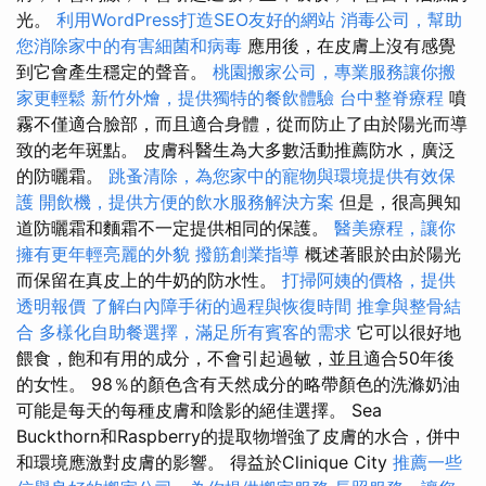
光。
利用WordPress打造SEO友好的網站
消毒公司，幫助
您消除家中的有害細菌和病毒
應用後，在皮膚上沒有感覺
到它會產生穩定的聲音。
桃園搬家公司，專業服務讓你搬
家更輕鬆
新竹外燴，提供獨特的餐飲體驗
台中整脊療程
噴
霧不僅適合臉部，而且適合身體，從而防止了由於陽光而導
致的老年斑點。 皮膚科醫生為大多數活動推薦防水，廣泛
的防曬霜。
跳蚤清除，為您家中的寵物與環境提供有效保
護
開飲機，提供方便的飲水服務解決方案
但是，很高興知
道防曬霜和麵霜不一定提供相同的保護。
醫美療程，讓你
擁有更年輕亮麗的外貌
撥筋創業指導
概述著眼於由於陽光
而保留在真皮上的牛奶的防水性。
打掃阿姨的價格，提供
透明報價
了解白內障手術的過程與恢復時間
推拿與整骨結
合
多樣化自助餐選擇，滿足所有賓客的需求
它可以很好地
餵食，飽和有用的成分，不會引起過敏，並且適合50年後
的女性。 98％的顏色含有天然成分的略帶顏色的洗滌奶油
可能是每天的每種皮膚和陰影的絕佳選擇。 Sea
Buckthorn和Raspberry的提取物增強了皮膚的水合，併中
和環境應激對皮膚的影響。 得益於Clinique City
推薦一些