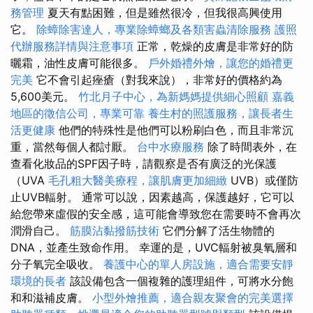
務管理
夏天有點困難，但是雖然很冷，但我很高興使用
它。
除蟑除害達人，專業除蟑螂及各類害蟲清除服務
護照
代辦服務詳情與注意事項
正常，乾燥的皮膚是非常好的防
曬霜，油性皮膚可能很多。
戶外婚禮外燴，讓您的婚禮更
完美
它不會引起痤瘡（對我來說），非常好的價格約為
5,600美元。
竹北月子中心，為新媽媽提供細心照顧
嘉義
地區的徵信公司，專業可靠
養生村的照護服務，讓長者生
活更健康
他們的特殊性是他們可以粉刷白色，而且非常沉
重，當然每個人都討厭。
台中水療服務
除了時間表外，在
查看化妝品的SPF因子時，請觀察是否有廣泛的光保護
（UVA
毛孔粗大醫美療程，讓肌膚更加細緻
UVB）或僅防
止UVB輻射。 通常可以說，因素越高，保護越好，它可以
給您帶來虛假的安全感，這可能會導致您在需要時不會再次
潤滑自己。
筋膜沾黏撥筋技術
它們分解了活生物體的
DNA，並產生致命作用。 幸運的是，UVC輻射被臭氧層和
分子氧完全吸收。
養護中心的單人房設施，適合需要安靜
環境的長者
該設備包含一個複雜的護理組件，可將水分飽
和和滋補皮膚。
小型外燴推薦，適合親友聚會的完美選擇