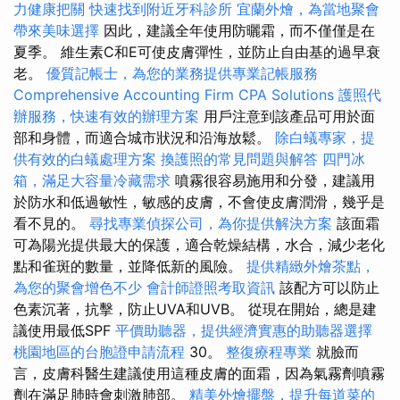
力健康把關
快速找到附近牙科診所
宜蘭外燴，為當地聚會
帶來美味選擇
因此，建議全年使用防曬霜，而不僅僅是在
夏季。 維生素C和E可使皮膚彈性，並防止自由基的過早衰
老。
優質記帳士，為您的業務提供專業記帳服務
Comprehensive Accounting Firm CPA Solutions
護照代
辦服務，快速有效的辦理方案
用戶注意到該產品可用於面
部和身體，而適合城市狀況和沿海放鬆。
除白蟻專家，提
供有效的白蟻處理方案
換護照的常見問題與解答
四門冰
箱，滿足大容量冷藏需求
噴霧很容易施用和分發，建議用
於防水和低過敏性，敏感的皮膚，不會使皮膚潤滑，幾乎是
看不見的。
尋找專業偵探公司，為你提供解決方案
該面霜
可為陽光提供最大的保護，適合乾燥結構，水合，減少老化
點和雀斑的數量，並降低新的風險。
提供精緻外燴茶點，
為您的聚會增色不少
會計師證照考取資訊
該配方可以防止
色素沉著，抗擊，防止UVA和UVB。 從現在開始，總是建
議使用最低SPF
平價助聽器，提供經濟實惠的助聽器選擇
桃園地區的台胞證申請流程
30。
整復療程專業
就臉而
言，皮膚科醫生建議使用這種皮膚的面霜，因為氣霧劑噴霧
劑在滿足肺時會刺激肺部。
精美外燴擺盤，提升每道菜的