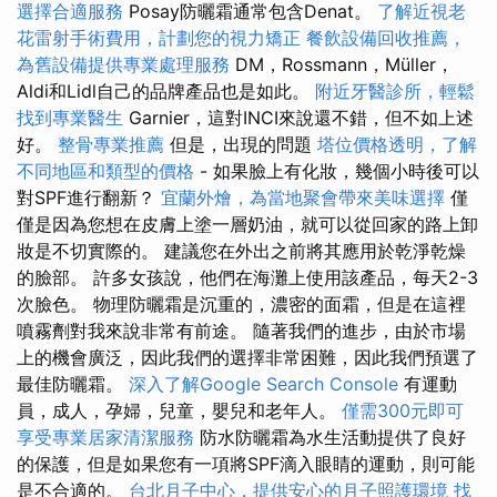
選擇合適服務
Posay防曬霜通常包含Denat。
了解近視老
花雷射手術費用，計劃您的視力矯正
餐飲設備回收推薦，
為舊設備提供專業處理服務
DM，Rossmann，Müller，
Aldi和Lidl自己的品牌產品也是如此。
附近牙醫診所，輕鬆
找到專業醫生
Garnier，這對INCI來說還不錯，但不如上述
好。
整骨專業推薦
但是，出現的問題
塔位價格透明，了解
不同地區和類型的價格
- 如果臉上有化妝，幾個小時後可以
對SPF進行翻新？
宜蘭外燴，為當地聚會帶來美味選擇
僅
僅是因為您想在皮膚上塗一層奶油，就可以從回家的路上卸
妝是不切實際的。 建議您在外出之前將其應用於乾淨乾燥
的臉部。 許多女孩說，他們在海灘上使用該產品，每天2-3
次臉色。 物理防曬霜是沉重的，濃密的面霜，但是在這裡
噴霧劑對我來說非常有前途。 隨著我們的進步，由於市場
上的機會廣泛，因此我們的選擇非常困難，因此我們預選了
最佳防曬霜。
深入了解Google Search Console
有運動
員，成人，孕婦，兒童，嬰兒和老年人。
僅需300元即可
享受專業居家清潔服務
防水防曬霜為水生活動提供了良好
的保護，但是如果您有一項將SPF滴入眼睛的運動，則可能
是不合適的。
台北月子中心，提供安心的月子照護環境
找