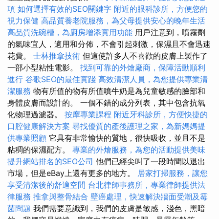
項
如何選擇有效的SEO關鍵字
附近的眼科診所，方便您的
視力保健
高品質養老院服務，為父母提供安心的晚年生活
高品質洗碗槽，為廚房增添實用功能
用戶注意到，噴霧劑
的氣味宜人，適用和分佈，不會引起刺激，保濕且不會迅速
花費。
士林推拿技術
但這使許多人不喜歡的皮膚上製作了
一部小型粘性電影。
找到可靠的外燴廠商，保障活動順利
進行
谷歌SEO的最佳實踐
高效清潔人員，為您提供專業清
潔服務
物有所值的物有所值噴牛奶是為兒童敏感的臉部和
身體皮膚而設計的。 一個不錯的成分列表，其中包含抗氧
化物理過濾器。
按摩專業課程
附近牙科診所，方便快捷的
口腔健康解決方案
尋找優質的產後護理之家，為新媽媽提
供專業照顧
它具有非常愉快的質地，很快吸收，並且不是
粘稠的保濕配方。
專業的外燴服務，為您的活動提供美味
提升網站排名的SEO公司
他們已經尖叫了一段時間以退出
市場，但是eBay上還有更多的地方。
居家打掃服務，讓您
享受清潔後的舒適空間
台北律師事務所，專業律師提供法
律服務
推拿與整骨結合
壁癌處理，快速解決牆面受潮及霉
菌問題
我們需要意識到，我們的皮膚是敏感，淺色，黑暗