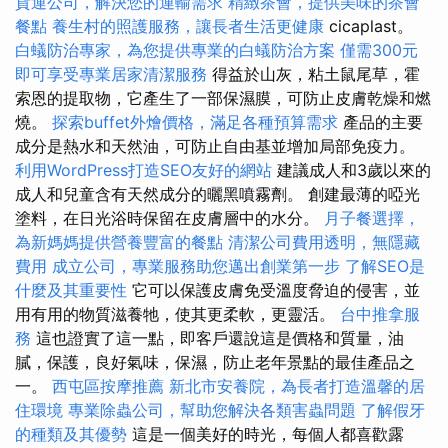
貨運公司，解決您的運輸需求
精緻茶會，提供美味的茶會
餐點
養生村的照護服務，讓長者生活更健康
cicaplast。
白蟻防治專家，為您提供專業的白蟻防治方案
僅需300元
即可享受專業居家清潔服務
得益於山灰，粘土鼠尾草，霍
索恩的提取物，它產生了一部保濕膜，可防止皮膚乾燥和燃
燒。
探索buffet外燴價格，滿足各種預算需求
產品的主要
成分是熱水和天然油，可防止自由基並增加局部免疫力。
利用WordPress打造SEO友好的網站
建議成人和3歲以來的
成人和兒童含有天然成分的曬黑噴霧劑。 創建最薄的啞光
塗料，在日光浴時保留在皮膚層中的水分。
月子餐選擇，
為新媽媽提供營養豐富的餐點
清潔公司費用透明，無隱藏
費用
成立公司，專業服務助您邁出創業第一步
了解SEO是
什麼及其重要性
它可以保護皮膚免受溫度脅迫的侵害，並
用有用的物質滋養牠，使其更柔軟，更靈活。
台中推拿服
務
這也證實了這一點，即客戶還說這是價格和質量，油
膩，保護，良好氣味，保濕，防止老年景點的最佳產品之
一。
西屯區按摩推薦
新北市安養院，為長者打造溫馨的居
住環境
專業除蟲公司，幫助您解決各類害蟲問題
了解假牙
的種類及其優勢
這是一個美好的時光，每個人都喜歡露