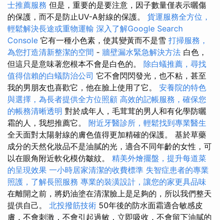
士推薦服務
但是，重要的是要注意，因子數量僅表示曬傷
的保護，而不是防止UV-A射線的保護。
貨運服務全方位，
輕鬆解決長途或重物運輸
深入了解Google Search
Console
它有一種小色素，使其變黃而不是雪
打掃服務，
為您打造清新整潔的空間
-
牆壁漏水緊急解決方法
白色，
但這只是意味著您根本不會是白色的。
除白蟻推薦，尋找
值得信賴的白蟻防治公司
它不會閃閃發光，也不粘，甚至
我的男朋友也喜歡它，他在臉上使用了它。
安養院的特色
與選擇，為長者提供全方位照顧
高效的記帳服務，確保您
的帳務清晰透明
對於成年人，毛茸茸的男人和有化學防曬
霜的人，我想推薦它。
附近牙醫診所，輕鬆找到專業醫生
全天面對太陽射線的膚色值得更加精確的保護。 基於草藥
成分的天然化妝品不是油膩的光，適合不同年齡的女性，可
以在眼角附近軟化模仿皺紋。
精美外燴擺盤，提升每道菜
的呈現效果
一小時居家清潔的收費標準
失智症患者的專業
照護，了解長照服務
專業的裝潢設計，讓您的家更具品味
在離開之前，將奶油塗在清潔臉上是足夠的，所以我們整天
提供自己。
北投撥筋技術
50年後的防水面霜適合敏感皮
膚，不會刺激，不會引起過敏，立即吸收，不會留下油膩的