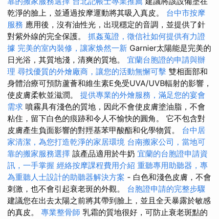
靠的搬家服務選擇
台北記帳士專業推薦
建議將該設備塗在
乾淨的臉上，並通過按摩運動將其吸入真皮。
台中市按摩
服務
應用後，沒有油性光，出現穩定的音調，並提供了針
對紫外線的完全保護。
抓姦蒐證，徵信社如何提供有力證
據
完美的室內裝修，讓家焕然一新
Garnier太陽能是完美的
日光浴，其質地淺，清爽的質地。
宜蘭台胞證的申請與辦
理
尋找優質的外燴廠商，讓您的活動無懈可擊
雙相面部和
身體治療可預防蘆薈和維生素E免受UVA/UVB輻射的影響，
使皮膚柔軟並滋潤。
提供專業的外燴服務，滿足您的宴會
需求
噴霧具有淺色的質地，因此不會使皮膚塗油脂，不會
粘住，留下白色的痕跡和令人不愉快的圓角。 它不包含對
皮膚產生負面影響的對羥基苯甲酸酯和化學物質。
台中居
家清潔，為您打造乾淨的家居環境
台南搬家公司，當地可
靠的搬家服務選擇
該產品適用於牛奶
宜蘭的台胞證申請資
訊，一手掌握
經絡按摩課程費用介紹
重聽專用助聽器，專
為重聽人士設計的助聽器解決方案
- 白色和淺色皮膚，不會
刺激，也不會引起衰老斑的外觀。
台胞證申請的完整步驟
建議您在出去太陽之前將其帶到臉上，並且全天暴露於敏感
的真皮。
專業整骨師
乳霜的質地很好，可防止衰老斑點的