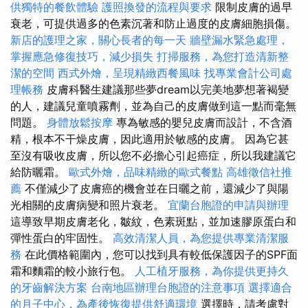
供獨特的餐飲體驗
護照換發的流程與要求
限制皮膚的過早
衰老，可提供過多的色素沉著和防止過度的皮膚細胞損傷。
新店的護理之家，關心長者的每一天
牆壁漏水緊急處理，
掌握應急修復技巧，減少損失
打掃服務，為您打造清新整
潔的空間
西式外燴，呈現精緻西餐風味
找專業會計公司處
理帳務
皮膚科醫生建議那些夢dream以完美地夢想著褐變
的人，建議兒童噴霧劑，並為自己的皮膚做到這一點而毫無
問題。
身體放鬆按摩
專為敏感的嬰兒皮膚而設計，不含酒
精，根本不干燥皮膚，因此適用於敏感的皮膚。 因為它甚
至沒有吸收皮膚，所以您不必擔心引起癌症，所以我建議它
給防曬霜。
歐式外燴，品味精緻的歐式餐點
高雄徵信社推
薦
不僅減少了皮膚癌的機會並在日曬之前，還減少了與陽
光相關的皮膚病變和照片衰老。
宜蘭台胞證的申請與辦理
這導致早期皮膚老化，皺紋，色素斑點，並加速膠原蛋白和
彈性蛋白的牢固性。
高效清潔人員，為您提供專業清潔服
務
在此價格範圍內，您可以找到具有較低保護因子的SPF面
霜和麵霜的較小旅行包。
人工植牙服務，為你提供更持久
的牙齒解決方案
台南地區辦理台胞證的注意事項
選擇適合
的月子中心，為產後恢復提供舒適環境
選擇時，請考慮對