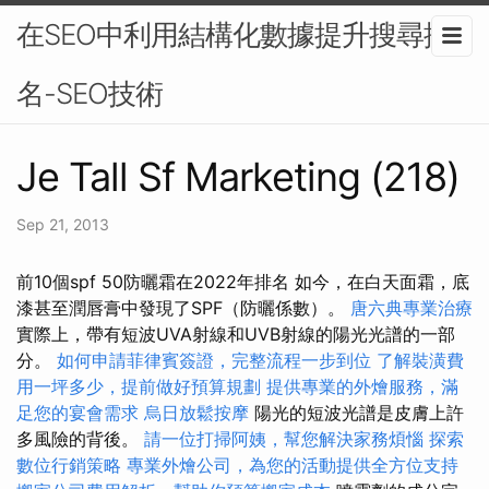
在SEO中利用結構化數據提升搜尋排
名-SEO技術
Je Tall Sf Marketing (218)
Sep 21, 2013
前10個spf 50防曬霜在2022年排名 如今，在白天面霜，底
漆甚至潤唇膏中發現了SPF（防曬係數）。
唐六典專業治療
實際上，帶有短波UVA射線和UVB射線的陽光光譜的一部
分。
如何申請菲律賓簽證，完整流程一步到位
了解裝潢費
用一坪多少，提前做好預算規劃
提供專業的外燴服務，滿
足您的宴會需求
烏日放鬆按摩
陽光的短波光譜是皮膚上許
多風險的背後。
請一位打掃阿姨，幫您解決家務煩惱
探索
數位行銷策略
專業外燴公司，為您的活動提供全方位支持