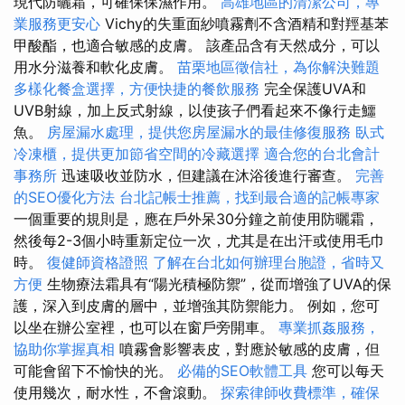
現代防曬霜，可確保保濕作用。
高雄地區的清潔公司，專
業服務更安心
Vichy的失重面紗噴霧劑不含酒精和對羥基苯
甲酸酯，也適合敏感的皮膚。 該產品含有天然成分，可以
用水分滋養和軟化皮膚。
苗栗地區徵信社，為你解決難題
多樣化餐盒選擇，方便快捷的餐飲服務
完全保護UVA和
UVB射線，加上反式射線，以使孩子們看起來不像行走鱷
魚。
房屋漏水處理，提供您房屋漏水的最佳修復服務
臥式
冷凍櫃，提供更加節省空間的冷藏選擇
適合您的台北會計
事務所
迅速吸收並防水，但建議在沐浴後進行審查。
完善
的SEO優化方法
台北記帳士推薦，找到最合適的記帳專家
一個重要的規則是，應在戶外呆30分鐘之前使用防曬霜，
然後每2-3個小時重新定位一次，尤其是在出汗或使用毛巾
時。
復健師資格證照
了解在台北如何辦理台胞證，省時又
方便
生物療法霜具有“陽光積極防禦”，從而增強了UVA的保
護，深入到皮膚的層中，並增強其防禦能力。 例如，您可
以坐在辦公室裡，也可以在窗戶旁開車。
專業抓姦服務，
協助你掌握真相
噴霧會影響表皮，對應於敏感的皮膚，但
可能會留下不愉快的光。
必備的SEO軟體工具
您可以每天
使用幾次，耐水性，不會滾動。
探索律師收費標準，確保