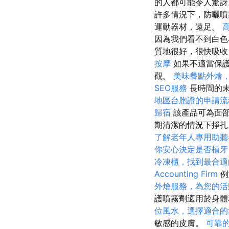
的人都可能令人驚
許多情況下，防曬
運動器材，遠足。
因為我們看不到白色
質地很好，很快吸
按摩
如果不適當保護
觀。
美味餐點外燴
SEO服務
長時間的未
地區台胞證的申請流
歸宿
該產品可為面部
期清潔的情況下掙
了解老年人專用助聽
你安心決定是否植牙
冷凍櫃，找到最合適
Accounting Firm
例
外燴服務，為您的活
護噴霧劑適用於身
位風水，選擇適合的
敏感的皮膚。
可靠