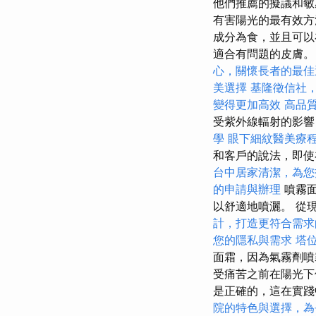
他們推薦的擬議和敏
有害陽光的最有效方
成分為食，並且可以
適合有問題的皮膚。 
心，關懷長者的最佳
美選擇
基隆徵信社
變得更加高效
高品
受紫外線輻射的影
學
眼下細紋醫美療
和客戶的說法，即使
台中居家清潔，為您
的申請與辦理
噴霧面
以舒適地噴灑。 從
計，打造更符合需求
您的隱私與需求
塔
面霜，因為氣霧劑
受痛苦之前在陽光下
是正確的，這在實
院的特色與選擇，為