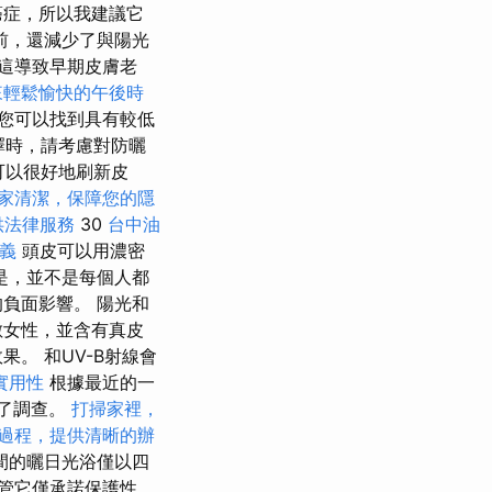
癌症，所以我建議它
前，還減少了與陽光
這導致早期皮膚老
來輕鬆愉快的午後時
您可以找到具有較低
擇時，請考慮對防曬
可以很好地刷新皮
家清潔，保障您的隱
供法律服務
30
台中油
定義
頭皮可以用濃密
是，並不是每個人都
負面影響。 陽光和
數女性，並含有真皮
。 和UV-B射線會
實用性
根據最近的一
行了調查。
打掃家裡，
過程，提供清晰的辦
間的曬日光浴僅以四
管它僅承諾保護性