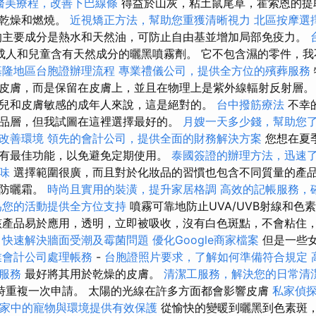
醫美療程，改善下巴線條
得益於山灰，粘土鼠尾草，霍索恩的提
膚乾燥和燃燒。
近視矯正方法，幫助您重獲清晰視力
北區按摩選
主要成分是熱水和天然油，可防止自由基並增加局部免疫力。
成人和兒童含有天然成分的曬黑噴霧劑。 它不包含濕的零件，
基隆地區台胞證辦理流程
專業禮儀公司，提供全方位的殯葬服務
皮膚，而是保留在皮膚上，並且在物理上是紫外線輻射反射層
兒和皮膚敏感的成年人來說，這是絕對的。
台中撥筋療法
不幸
品層，但我試圖在這裡選擇最好的。
月嫂一天多少錢，幫助您
改善環境
領先的會計公司，提供全面的財務解決方案
您想在夏
有最佳功能，以免避免定期使用。
泰國簽證的辦理方法，迅速
味
選擇範圍很廣，而且對於化妝品的習慣也包含不同質量的產品
用防曬霜。
時尚且實用的裝潢，提升家居格調
高效的記帳服務，
為您的活動提供全方位支持
噴霧可靠地防止UVA/UVB射線和色
該產品易於應用，透明，立即被吸收，沒有白色斑點，不會粘住
，快速解決牆面受潮及霉菌問題
優化Google商家檔案
但是一些
業會計公司處理帳務
-
台胞證照片要求，了解如何準備符合規定
服務
最好將其用於乾燥的皮膚。
清潔工服務，解決您的日常清
時重複一次申請。 太陽的光線在許多方面都會影響皮膚
私家偵
家中的寵物與環境提供有效保護
從愉快的變暖到曬黑到色素斑