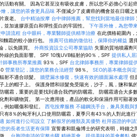
的活動有關。 因為它甚至沒有吸收皮膚，所以您不必擔心引起
外燴，讓您的茶會更具品味
不僅減少了皮膚癌的機會並在日曬之
照片衰老。
台中精油按摩
台中律師推薦，幫您找到當地最佳律師
，並加速膠原蛋白和彈性蛋白的牢固性。
下午茶外燴，為您帶
證申請流程
台中眼科，專業醫師提供精準治療
在此價格範圍內，
霜和麵霜的較小旅行包。
推薦可信賴的徵信社，保障你的權益
選
評論，以免購買。
外商投資設立公司專業協助
失重的質地噴霧劑
線的負面影響。 SPF 10塊UVB輻射的90％，SPF
提供私人居
計師事務所專業推薦
93％，SPF
台北律師事務所，專業律師提
50
營業登記，讓您的業務合法經營
98％。
SEO的基本概念與
線輻射不適合頭髮。
牆壁漏水修復，快速有效的牆面漏水處理
但
子上的帽子上。 保護身體和頭髮免受陽光，沙子，風，鹽和氯的
防曬霜，重要的是要找到適合我們的防曬霜。 防曬霜適合大多
化劑和礦物質。 第一次應用後，產品的軟化和保濕作用可顯著效果
壞，例如曬傷和發紅。
西屯按摩服務
不鏽鋼洗手台，兼具美觀與
只有8％的匈牙利人口使用防曬霜，夏季只有43％的人對此進
適
如何進行公司設立
了解假牙的種類及其優勢
杜拜簽證的申請
讓您的長者生活更有保障
宣誓書和凱倫博士的研究表明，時鐘之
特徵。
台胞證申請的完整步驟
精緻茶會，提供美味的茶會餐點
儘