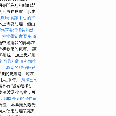
用專門為您的臉部製
劑不再在皮膚上形成
住環境
養護中心的單
本上需要防曬，但由
讓您享受清潔後的舒
。
推拿學徒實習
知道
霜中過濾器的壽命在
和敏感的皮膚。 該
VB射線，加上反式射
摩
可靠的辦桌外燴推
引，為您的旅程做好
重要的規則是，應在
使用毛巾時。
清潔公司
霜具有“陽光積極防
光譜濾波器複合物，可
，關懷長者的最佳選
合體，為暴露於陽光
尚未使用防曬噴霧劑