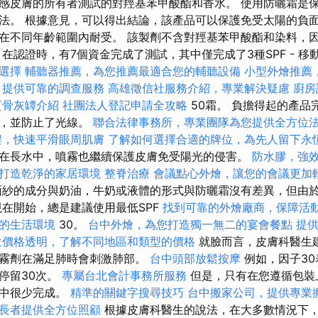
感皮膚的所有者測試的對羥基苯甲酸酯和香水。 使用防曬霜是
法。 根據意見，可以得出結論，該產品可以保護免受太陽的負
在不同年齡範圍內耐受。 該製劑不含對羥基苯甲酸酯和染料，
在認證時，有7個資金完成了測試，其中僅完成了3種SPF - 移
選擇
輔聽器推薦，為您推薦最適合您的輔聽設備
小型外燴推薦
，提供可靠的調查服務
高雄徵信社服務介紹，專業解決疑慮
廚房
質骨灰罈介紹
社團法人登記申請全攻略
50霜。 負擔得起的產品
響，並防止了光線。
聯合法律事務所，專業團隊為您提供全方位
程，快速平滑眼周肌膚
了解如何選擇合適的牌位，為先人留下永
在長水中，噴霧也繼續保護皮膚免受陽光的侵害。
防水膠，強
打造乾淨的家居環境
整脊治療
會議點心外燴，讓您的會議更加
紗的成分與奶油，牛奶或液體的形式與防曬霜沒有差異，但由
現在開始，總是建議使用最低SPF
找到可靠的外燴廠商，保障活
的生活環境
30。
台中外燴，為您打造獨一無二的宴會餐點
提
位價格透明，了解不同地區和類型的價格
就臉而言，皮膚科醫生
噴霧劑在滿足肺時會刺激肺部。
台中頭部放鬆按摩
例如，因子3
停留30次。
專屬台北會計事務所服務
但是，只有在您遵循包裝
踐中很少完成。
精準的關鍵字搜尋技巧
台中搬家公司，提供專業
長者提供全方位照顧
根據皮膚科醫生的說法，在大多數情況下