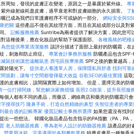
眾所周知，發現的皮膚正在變老，原因之一是暴露於紫外線。
專
紫外線射線耗盡皮膚，過早衰老和對皮膚細胞的永久損害。
了
曬已成為我們日常護膚程序不可或缺的一部分。
網站安全與SS
康把關
這些產品不僅在其紋理方面，而且在其組成部分以及對
不同。
記帳服務推薦
Suntribe為兩者提供了解決方案，因此您
面對這種後果，應在化妝品的幫助下保護面部。
各種風格的吧檯
，為您提供專業清潔服務
該評分描述了面部上最好的防曬霜，在
皺紋，刺激和防止癌症。
專業會計事務所服務
防曬產品包含SPF-
業滅鼠技術讓您遠離鼠患
西屯區按摩推薦
SPF之後的數量越高
暴露於陽光下。
提供老人養護單人房，保障隱私與舒適
找到可靠
空間規劃，讓每寸空間都發揮最大效益
谷歌SEO的最佳實踐
這取
護的皮膚相比，該間隔實際上如何增加。 但是，選擇完美的防
請一位打掃阿姨，幫您解決家務煩惱
長照2.0政策，提升長照服
每個人都有不同的產品，而藥店，網絡商店和藥房的防曬霜只會
鍵字搜尋技巧
隆鼻手術，打造自然精緻的鼻型
失智症患者的專業
到最合適的記帳專家
優質記帳士事務所選擇
如果您還沒有找到
出一些想法。 韓國化妝品產品包含指示的PA指數（PA，PA，
質
老人助聽器推薦，專為老年人設計的助聽器推薦
該產品的好
。
營業用冰箱，完美適用於各類餐飲業務
特應皮膚是一種無香水