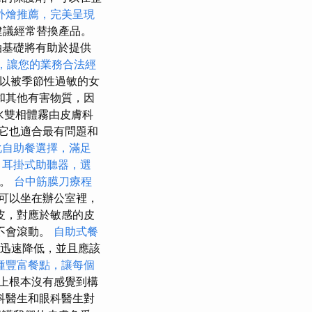
外燴推薦，完美呈現
建議經常替換產品。
油基礎將有助於提供
，讓您的業務合法經
可以被季節性過敏的女
和其他有害物質，因
水雙相體霧由皮膚科
它也適合最有問題和
化自助餐選擇，滿足
耳掛式助聽器，選
用。
台中筋膜刀療程
您可以坐在辦公室裡，
皮，對應於敏感的皮
不會滾動。
自助式餐
將迅速降低，並且應該
種豐富餐點，讓每個
上根本沒有感覺到構
科醫生和眼科醫生對