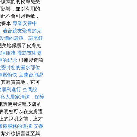
保護我們的皮膚免受
面影響，並以有用的
因此不會引起過敏，
動餐車
專業安養中
，適合親友聚會的完
設備的選擇，讓烹飪
完美地保護了皮膚免
法律服務
撥筋技術教
恆的紀念
根據製造商
效密封您的漏水部位
輕鬆愉快
宜蘭台胞證
於其輕質質地，它可
動順利進行
空間設
供私人居家清潔，保障
建議使用這種皮膚的
0表明您可以在皮膚遭
上的說明之前，這才
搬遷服務的選擇
安養
，紫外線損害甚至與