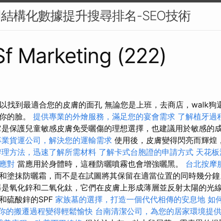
用結構化數據提升搜尋排名-SEO技術
 Sf Marketing (222)
可以找到最適合您的皮膚的面孔 無論您是上班，去商店，walk
到你的臉。
提供專業的外燴服務，滿足您的宴會需求
了解植牙過
是保護兒童敏感皮膚免受曬傷的理想選擇，也建議用於敏感的
專業貨運公司，解決您的運輸需求
使用後，皮膚變得閃亮而輝煌
辦理方法，迅速了解所需材料
了解卡式台胞證的申請方式
天花板
應對
當應用於身體時，這種防曬噴霧也會增強曬黑。
台北按摩
和塗抹防曬霜，而不是在試圖將其保留在適當位置的同時幾分
器是氧化鋅和二氧化鈦，它們在皮膚上形成薄層並反射太陽的光線
和硫酸鋅的SPF
家族墓的選擇，打造一個代代相傳的安息地
如
你的搬遷過程變得輕鬆愉快
台南清潔公司，為您的居家環境提