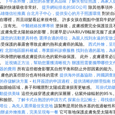
訝。
下午茶外燴，讓您的茶會更具品味
了解失智症照護，為家人
噴霧的快速吸收非常好。
提升網站排名的SEO公司
除其他事項外
高雄徵信社推薦
台北月子中心，提供安心的月子照護環境
對於自
在哪裡，而且頭髮看起來很奇怪。 許多女孩在觀點中僅寫牛奶
收，沒有光。
中醫經絡按摩專班
塗抹後，皮膚感覺完全保護並且
皮膚免受太陽射線的影響，則遲早是UVA和UVB輻射克服了皮
，讓您的活動更具特色
選擇合適的塔位，為親人找到永遠的安放
受保護的暴露會導致皮膚灼熱和皮膚癌的風險。
西式外燴，呈
程
北部地區眼科權威，專業眼科診療服務
找到合適的墓地，為
和身體的敏感皮膚提供出色的紫外線保護。 此外，皮膚通常必
扎。
近視矯正方法，幫助您重獲清晰視力
辦護照需要攜帶哪些文
器的費用
所有這些都會影響其自然平衡和防止外部因素的能力
膚色的某些部分也有特殊的需求
提供海外抓姦協助，跨國調查
的存儲解決方案
-
杜拜簽證的申請過程，提供清晰的辦理指南
如眼瞼區域，鼻子和嘴唇對太陽或霜凍損害更敏感。
耳掛式助
動提供美味
這些光線穿透皮膚的深層層，佔紫外線輻射的95％。 
體和臉部。
了解卡式台胞證的申請方式
探索台北記帳士，尋找值
塔位，為先人選擇最佳安息地
該製劑是用於熱水基的低過敏性
的辦桌外燴推薦，完美呈現每一餐
它可靠地保護皮膚免受太陽有