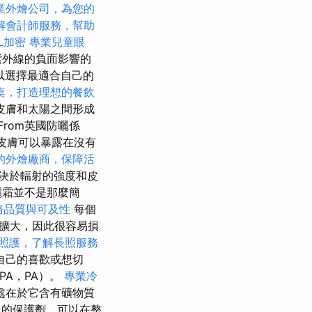
業外燴公司，為您的
解會計師服務，幫助
L加密
專業兒童眼
紫外線的負面影響的
可以選擇最適合自己的
桌，打造理想的餐飲
皮膚和太陽之間形成
From英國防曬係
，皮膚可以暴露在沒有
的外燴廠商，保障活
決於輻射的強度和皮
曬霜並不是那麼簡
務品質與可及性
每個
擴大，因此很容易損
照護，了解長照服務
自己的喜歡或想切
PA，PA）。
專業冷
處在於它含有礦物質
的保護劑，可以在整