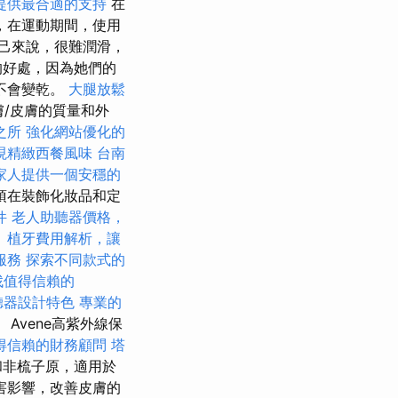
提供最合適的支持
在
，在運動期間，使用
己來說，很難潤滑，
的好處，因為她們的
不會變乾。
大腿放鬆
膚/皮膚的質量和外
之所
強化網站優化的
現精緻西餐風味
台南
家人提供一個安穩的
須在裝飾化妝品和定
件
老人助聽器價格，
。
植牙費用解析，讓
服務
探索不同款式的
找值得信賴的
聽器設計特色
專業的
Avene高紫外線保
得信賴的財務顧問
塔
和非梳子原，適用於
害影響，改善皮膚的