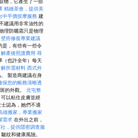
取物，它產生了一部
擇
精緻茶會，提供美
台中平價按摩服務
建
我不建議用非常油性的
物理防曬霜只是物理
。
壁癌修復專業建議
的是，有些有一些令
了解產後照護費用
尋
季（也許全年）每天
了解所需材料
西式外
。 製造商建議在身
確保您的帳務清晰透
素斑的外觀。
北屯整
，可以粘住皮膚並經
女士認為，她們不適
高雄搬家，專業搬家
潔需求
在外出之前，
探社，提供隱密調查服
，皺紋和健康風險。