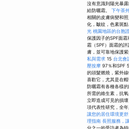
沒有意識到陽光暴露
給防曬霜。
下午茶
相關的皮膚病變和
化，皺紋，色素斑點
光
桃園地區的台胞
保護因子的SPF面
霜（SPF）面霜的
膚，並可靠地保護紫外
私與需求
15
台北會
壓按摩
97％和SPF 
的頭髮燃燒，紫外
喜歡它，尤其是在帽
防曬霜有各種各樣的
所需的維生素，抗氧
立即造成可見的損
項代表性研究，全年
讓您的居住環境更舒
理指南
長照服務，
分之一的受訪者為