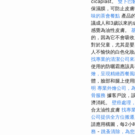
cicaplast。
雙下巴
保濕膜，可防止皮
味的茶會餐點
產品的
議成人和3歲以來的
感覺為油性皮膚。
的，因為它不會吸收
對於兒童，尤其是嬰
人不愉快的白色化妝
找專業的清潔公司來
使用的防曬霜應該具
燴，呈現精緻西餐風
體，臉部和腿上使
明
專業外燴公司，
骨服務
據客戶說，
濟消耗。
壁癌處理
合太油性皮膚
找專
公司提供全方位搬遷
請應用構圖，每2小
務
-
跳蚤清除，為您