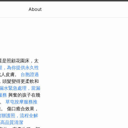
About
狗還是照顧花園床，太
程，為你提供永久性
成人皮膚。
台胞證過
，頭髮變得更柔軟和
漏水緊急處理，當漏
服務
興奮的孩子在幾
鐘。
草屯按摩服務推
。 傷口癒合效果，
何辦護照，流程全解
供高品質清潔