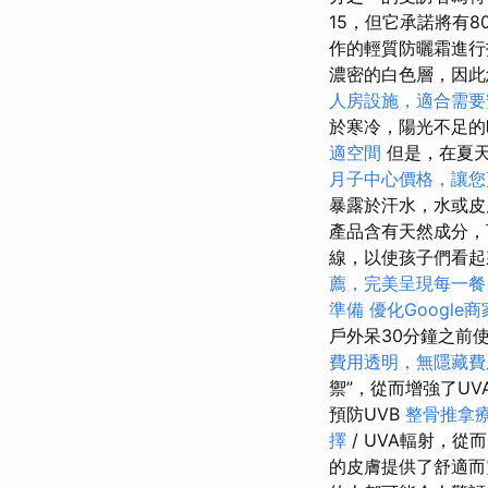
15，但它承諾將有
作的輕質防曬霜進
濃密的白色層，因
人房設施，適合需要
於寒冷，陽光不足的
適空間
但是，在夏天
月子中心價格，讓您
暴露於汗水，水或
產品含有天然成分
線，以使孩子們看
薦，完美呈現每一餐
準備
優化Google
戶外呆30分鐘之前
費用透明，無隱藏費
禦”，從而增強了U
預防UVB
整骨推拿
擇
/ UVA輻射，
的皮膚提供了舒適