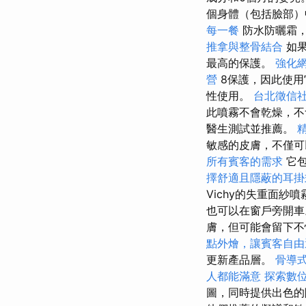
個身體（包括臉部
每一餐
防水防曬霜，
推拿與整骨結合
如果
最高的保護。
強化網
營
8保護，因此使用
性使用。
台北徵信
此噴霧不會乾燥，
醫生測試並推薦。
敏感的皮膚，不僅可
所有賓客的需求
它包
擇舒適且隱蔽的耳掛
Vichy的失重面
也可以在窗戶旁開
膚，但可能會留下
點外燴，讓賓客自由
更新產品層。
骨導
人都能滿意
探索數
圖，同時提供出色