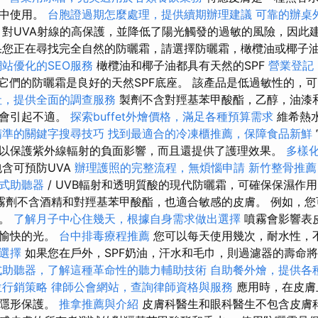
）中使用。
台胞證過期怎麼處理，提供續期辦理建議
可靠的辦桌
對UVA射線的高保護，並降低了陽光觸發的過敏的風險，因此
您正在尋找完全自然的防曬霜，請選擇防曬霜，橄欖油或椰子
站優化的SEO服務
橄欖油和椰子油都具有天然的SPF
營業登記
它們的防曬霜是良好的天然SPF底座。 該產品是低過敏性的，
社，提供全面的調查服務
製劑不含對羥基苯甲酸酯，乙醇，油漆
不會引起不適。
探索buffet外燴價格，滿足各種預算需求
維希熱
精準的關鍵字搜尋技巧
找到最適合的冷凍櫃推薦，保障食品新鮮
以保護紫外線輻射的負面影響，而且還提供了護理效果。
多樣
含可預防UVA
辦理護照的完整流程，無煩惱申請
新竹整骨推薦
式助聽器
/ UVB輻射和透明質酸的現代防曬霜，可確保保濕作
紗噴霧劑不含酒精和對羥基苯甲酸酯，也適合敏感的皮膚。 例如，
車。
了解月子中心住幾天，根據自身需求做出選擇
噴霧會影響表
不愉快的光。
台中排毒療程推薦
您可以每天使用幾次，耐水性，
選擇
如果您在戶外，SPF奶油，汗水和毛巾，則過濾器的壽命
式助聽器，了解這種革命性的聽力輔助技術
自助餐外燴，提供各
位行銷策略
律師公會網站，查詢律師資格與服務
應用時，在皮膚
的隱形保護。
推拿推薦與介紹
皮膚科醫生和眼科醫生不包含皮膚