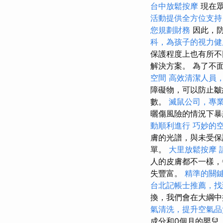
台中放鬆按摩
現在
活動提供全方位支持
您規劃財務
因此，防
科，為孩子的視力健
保護程度上也有所
解決方案。 為了不
空間
高效清潔人員
障礙物，可以防止
數。
滅鼠公司，專
曬傷風險的情況下
動順利進行
巧妙的
膚的光譜，與未受保
單。
大里放鬆按摩
人的皮膚都不一樣，
失豐富。
精準的關
台北記帳士推薦，找
換，我們會在大綱中提
氣清洗，提升空氣品
成分和0個月的嬰兒