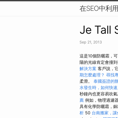
在SEO中利
Je Tall
Sep 21, 2013
這是10個防曬霜，
陽的光線肯定會撞
解決方案
客戶說，它
期怎麼處理？
尋找
柔滑。
泰國簽證的
水發生時，如何快速
秒鐘內也更容易吹氣
薦
例如，物理過濾
具有化學防曬霜，銅
析
50
台南搬家，讓