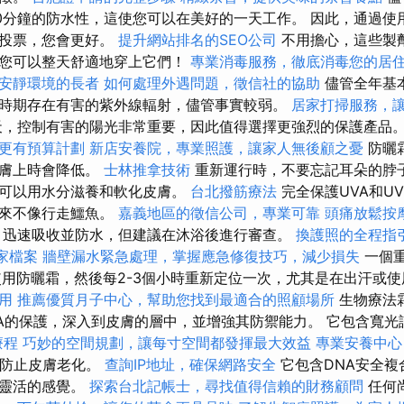
80分鐘的防水性，這使您可以在美好的一天工作。 因此，通過使
行投票，您會更好。
提升網站排名的SEO公司
不用擔心，這些製
此您可以整天舒適地穿上它們！
專業消毒服務，徹底消毒您的居
安靜環境的長者
如何處理外遇問題，徵信社的協助
儘管全年基
時期存在有害的紫外線輻射，儘管事實較弱。
居家打掃服務，
，控制有害的陽光非常重要，因此值得選擇更強烈的保護產品
更有預算計劃
新店安養院，專業照護，讓家人無後顧之憂
防曬
皮膚上時會降低。
士林推拿技術
重新運行時，不要忘記耳朵的脖子
，可以用水分滋養和軟化皮膚。
台北撥筋療法
完全保護UVA和U
起來不像行走鱷魚。
嘉義地區的徵信公司，專業可靠
頭痛放鬆按
迅速吸收並防水，但建議在沐浴後進行審查。
換護照的全程指
商家檔案
牆壁漏水緊急處理，掌握應急修復技巧，減少損失
一個
使用防曬霜，然後每2-3個小時重新定位一次，尤其是在出汗或
用
推薦優質月子中心，幫助您找到最適合的照顧場所
生物療法
VA的保護，深入到皮膚的層中，並增強其防禦能力。 它包含寬
療程
巧妙的空間規劃，讓每寸空間都發揮最大效益
專業安養中心
從而防止皮膚老化。
查詢IP地址，確保網路安全
它包含DNA安全複
而靈活的感覺。
探索台北記帳士，尋找值得信賴的財務顧問
任何