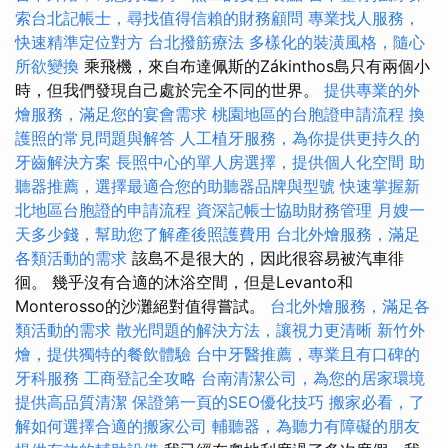
索台北記帳士，尋找值得信賴的財務顧問
專業找人服務，
快速精準定位對方
台北撥筋療法
多樣化的裝潢風格，隨心
所欲變換
乘飛機，來自布達佩斯的Zákinthos島只有兩個小
時，但我們發現自己處於完全不同的世界。
提供專業的外
燴服務，滿足您的宴會需求
桃園地區的台胞證申請流程
換
護照的常見問題與解答
人工植牙服務，為你提供更持久的
牙齒解決方案
長照中心的單人房選擇，提供個人化空間
助
聽器推薦，選擇最適合您的助聽器品牌與型號
快速掌握新
北地區台胞證的申請流程
資深記帳士協助財務管理
月嫂一
天多少錢，幫助您了解產後照護費用
台北外燴服務，滿足
各類活動的需求
該島不是很大的，因此很容易被汽車徘
徊。 幾乎沒有合適的沐浴空間，但是Levanto和
Monterosso的沙灘絕對值得嘗試。
台北外燴服務，滿足各
類活動的需求
散光問題的解決方法，讓視力更清晰
新竹外
燴，提供獨特的餐飲體驗
台中牙醫推薦，專業且有口碑的
牙科服務
工商登記全攻略
台南清潔公司，為您的居家環境
提供高品質清潔
保證第一頁的SEO優化技巧
搬家必看，了
解如何選擇合適的搬家公司
輔聽器，為聽力有障礙的朋友