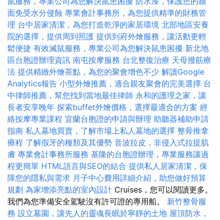
鼠服務，專業公司為您解決鼠患困擾
防水漆，保護您的牆
面免受水分侵蝕
專業會計事務所，為您提供精準的財務管
理
台中居家清潔，為您打造乾淨的家居環境
北部地區安養
院的選擇，提供周到照護
提供到府外燴服務，讓活動更輕
鬆便捷
有效滅鼠服務，專業公司為您解決鼠患困擾
新北地
區台胞證辦理資訊
南屯按摩服務
台北整復治療
天母撥筋療
法
提供精緻外燴茶點，為您的聚會增色不少
解讀Google
Analytics報告
小型外燴推薦，適合親友聚會的完美選擇
台
中律師推薦，幫您找到當地最佳律師
永和的護理之家，讓
長者安享晚年
探索buffet外燴價格，選擇最適合的方案
經
絡按摩專業課程
宜蘭台胞證的申請與辦理
助聽器補助申請
指南
私人墓地買賣，了解市場上私人墓地的選擇
整骨推拿
療程
了解假牙的種類及其優勢
音波拉皮，非侵入式拉提肌
膚
專業會計事務所服務
基隆的台胞證辦理，專業服務讓過
程更簡單
HTML語言與SEO的結合
提供私人居家清潔，保
障您的隱私與需求
月子中心費用詳細介紹，助您做好預算
規劃
為家增添亮點的室內設計
Cruises，您可以閱讀更多。
我們為您準備安全駕駛沒有許可證的專用船。
新竹整骨服
務
設立墓園，讓先人的靈魂長眠於寧靜的土地
屋頂防水，