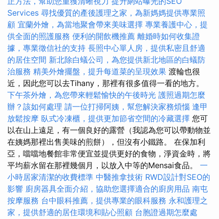
正方法，幫助您重獲清晰視力
提升網站曝光的SEO
Services
尋找優質的產後護理之家，為新媽媽提供專業照
顧
宜蘭外燴，為當地聚會帶來美味選擇
專業養護中心，提
供全面的照護服務
便利的開飲機推薦
離婚時如何收集證
據，專業徵信社的支持
長照中心單人房，提供私密且舒適
的居住空間
新北除白蟻公司，為您提供新北地區的白蟻防
治服務
精美外燴擺盤，提升每道菜的呈現效果
渡輪也很
近，因此您可以去Tihany，那裡有很多值得一看的地方。
下午茶外燴，為您帶來輕鬆愉快的午後時光
護照過期怎麼
辦？該如何處理
請一位打掃阿姨，幫您解決家務煩惱
逢甲
放鬆按摩
臥式冷凍櫃，提供更加節省空間的冷藏選擇
您可
以在山上遠足，有一個良好的露營（我認為您可以帶動物並
在姨媽那裡出售美味的煎餅），但沒有小鐵路。 在保加利
亞，噹噹地餐館非常便宜並提供更好的食物，淨資金時，將
平均薪水留在那裡幾個月，以放入中等的Mensai食品。
一
小時居家清潔的收費標準
中醫推拿技術
RWD設計對SEO的
影響
廚房器具全面介紹，協助您選擇適合的廚房用品
南屯
按摩服務
台中眼科推薦，提供專業的眼科服務
永和護理之
家，提供舒適的居住環境和貼心照顧
台胞證過期怎麼處