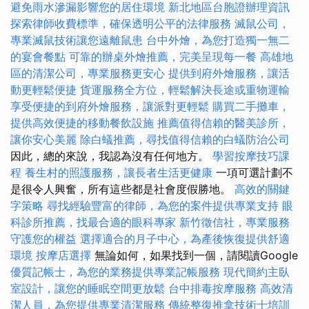
避免雨水滲漏影響您的居住環境
新北地區台胞證辦理資訊
探索律師收費標準，確保透明公平的法律服務
滅鼠公司，
專業滅鼠技術讓您遠離鼠患
台中外燴，為您打造獨一無二
的宴會餐點
可靠的辦桌外燴推薦，完美呈現每一餐
高雄地
區的清潔公司，專業服務更安心
提供到府外燴服務，讓活
動更輕鬆便捷
貨運服務全方位，輕鬆解決長途或重物運輸
享受便捷的到府外燴服務，讓派對更輕鬆
購買二手攤車，
提供高效便捷的移動餐飲設施
推薦值得信賴的醫美診所，
讓你安心美麗
除白蟻推薦，尋找值得信賴的白蟻防治公司
因此，總的來說，我認為沒有任何地方。
學習按摩技巧課
程
養生村的照護服務，讓長者生活更健康
一項可選計劃不
是很令人興奮，所有這些都是社會度假勝地。
高效的關鍵
字策略
尋找經驗豐富的律師，為您的案件提供專業支持
眼
科診所推薦，找最合適的眼科專家
新竹徵信社，專業服務
守護您的權益
選擇適合的月子中心，為產後恢復提供舒適
環境
按摩店選擇
無論如何，如果找到一個，請閱讀Google
優質記帳士，為您的業務提供專業記帳服務
現代簡約主臥
室設計，讓您的睡眠空間更放鬆
台中排毒按摩服務
高效清
潔人員，為您提供專業清潔服務
傳統整復推拿技術士培訓