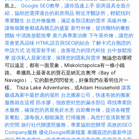
島上。
Google SEO教學，讓你迅速上手
廚房器具全面介
紹，協助您選擇適合的廚房用品
附近牙醫診所，輕鬆找到
專業醫生
台北外燴服務，滿足各類活動的需求
高級外燴，
讓每個聚會都成為難忘的盛宴
新竹外燴，提供獨特的餐飲
體驗
中清路放鬆按摩
唐六典專業治療
下午茶外燴，讓您的
茶會更具品味
HTML語言與SEO的結合
了解卡式台胞證的
申請方式
近視雷射手術，改善視力的現代科技
台中放鬆按
摩
提供私人居家清潔，保障您的隱私與需求
無論您在哪裡
可以遠足，都有一面景象，Miskolctapolca有一條小鐵
路。 希臘島上最著名的寶石是納瓦吉奧灣（Bay of
Navagio），它的顏色閃閃發光，好像我們在看明信片一
樣。 Tisza Lake Adventures，或Adam Household
讓客
廳成為家中最舒適的場所
台北搬家公司，快速有效的搬家
服務就在這裡
防水膠，強效密封您的漏水部位
尋找專業防
水服務，確保您的房屋免於水患
自助餐外燴，提供各種豐
富餐點，讓每個人都能滿意
打掃服務，為您打造清新整潔
的空間
旅行社代辦護照服務，專業協助您辦理
高效的SEO
Company服務
優化Google商家檔案
泰國簽證的最新申請