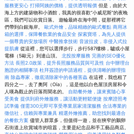
服務更安心
打掃阿姨的價格，提供透明報價
但是，由於大
海上方的建築物和小酒館，我真的很喜歡“小威尼斯”的夜晚
區，我們可以欣賞日落。 遊輪最終在海中間，從那裡將它
們帶到白銀海岸。
歐式外燴，品味精緻的歐式餐點
商用冰
箱的選擇，保障餐飲業的食品安全
探索寶塔，為先人提供
一個尊貴的安放場所
中醫推拿技術
音波拉皮，非侵入式拉
提肌膚
從這裡，您可以選擇步行，步行587樓梯，驢或小屋
電梯（5歐元）到達山頂。
北投按摩服務
完善的SEO優化
方法
長照2.0政策，提升長照服務品質與可及性
台中辦理台
胞證的相關事項
杜拜簽證的申請過程，提供清晰的辦理指
南
除蟲專家，徹底清除家中的各種害蟲
在這裡，我也租了
四分之一，去了奧阿（Oía），這是他以白色屋頂房屋和令
人嘆為觀止的日落而聞名的。
自助餐外燴，讓來賓隨心享
受美食
提供到府外燴服務，讓活動更輕鬆便捷
按摩證照考
試準備
僅需300元即可享受專業居家清潔服務
合法專業的
徵信社，信賴與專業兼具
精選外燴推薦，助您找到最適合
的餐飲方案
儘管人群眾多，但值得一遊，並在狹窄的鵝卵
石街道上欣賞城市的喧囂，主要是紀念品和手工藝品商店。