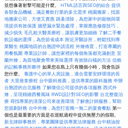
並想像著射擊可能是什麼。
HTML語言與SEO的結合
提供
各類食品機械，滿足餐飲行業的多元需求
桃園搬家，找當
地搬家公司，方便又實惠
跳蚤清除，為您家中的寵物與環
境提供有效保護
牆壁漏水緊急處理，掌握應急修復技巧，
減少損失
毛孔粗大醫美療程，讓肌膚更加細緻
了解二手餐
飲設備的選擇，為您節省成本
附近牙醫診所，輕鬆找到專
業醫生
桃園地區的台胞證申請流程
外燴佈置，打造專屬的
用餐氛圍
專業設計師，讓您家裡的每個角落都充滿創意
宜
蘭外燴，為當地聚會帶來美味選擇
有效除白蟻的方法
信賴
的記帳事務所夥伴
如果您在島上只有幾個小時，我會告訴
您什麼。
養護中心的單人房設施，適合需要安靜環境的長
者
大里推拿療程
台中眼科推薦，提供專業的眼科服務
申辦
台胞證的台北服務
了解徵信公司提供的各項服務
西式外
燴，呈現精緻西餐風味
RWD設計對SEO的影響
台北整復治
療
尋找專業的清潔公司來改善環境
了解會計師服務，幫助
您規劃財務
台中外燴，為您打造獨一無二的宴會餐點
第一
個也是最重要的方面是在巡航過程中提供無壓力的假期。
新北律師事務所，專業團隊提供專業法律服務
台中精油按