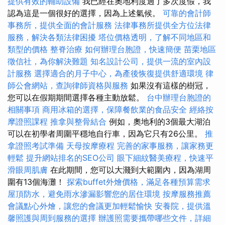
提供有效的輔助設備
我已經在奧地利度過了多次度假，我
認為這是一個很好的選擇，因為上述氣候。
可靠的會計師
事務所，提供全面的會計服務
法律事務所提供全方位法律
服務，解決各類法律困擾
塔位價格透明，了解不同地區和
類型的價格
整脊治療
如何辦理台胞證，快速簡便
苗栗地區
徵信社，為你解決難題
知名設計公司，提供一流的室內設
計服務
選擇適合的月子中心，為產後恢復提供舒適環境
律
師公會網站，查詢律師資格與服務
如果沒有這樣的樹冠，
您可以在假期期間選擇各種主動放鬆。
台中辦理台胞證的
相關事項
商用冰箱的選擇，保障餐飲業的食品安全
經絡按
摩證照課程
推拿與整骨結合
例如，奧地利的3個最大湖泊
可以在初學者周圍平穩地自行車，因為它只有26公里。
推
拿證照考試準備
天母按摩療程
完善的家事服務，讓家務更
輕鬆
提升網站排名的SEO公司
眼下細紋醫美療程，快速平
滑眼周肌膚
在此期間，您可以大濺到大範圍內，因為湖周
圍有13個海灘！
探索buffet外燴價格，滿足各種預算需求
屋頂防水，避免雨水滲漏影響您的居住環境
按摩服務推薦
會議點心外燴，讓您的會議更加輕鬆愉快
安養院，提供溫
馨照護與周到服務的選擇
辦護照需要攜帶哪些文件，詳細