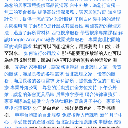
為您的居家環境提供高品質清潔
台中外燴，為您打造獨一
無二的宴會餐點
提供高效清潔服務，讓家居無瑕疵
知名設
計公司，提供一流的室內設計服務
了解白內障手術的過程
與恢復時間
了解SEO是什麼及其重要性
泰國簽證的辦理方
法，迅速了解所需材料
西屯按摩服務
學習按摩專業課程
解
讀Google Analytics報告
桃園滅鼠服務，專業處理桃園地
區的滅鼠需求
我們可以回想起洞穴，用藤蔓爬上山坡，甚
至潛水。
如何進行公司設立
那些想要更多放鬆的人也可以
為他們找到節目，因為HVAR可以擁有無​​數的神話般的海
灘。
完善的家事服務，讓家務更輕鬆
台北護理之家，優質
的服務，滿足長者的各種需求
台北護理之家，優質的服
務，滿足長者的各種需求
牙科診所，提供全方位的口腔治
療
專業外燴公司，為您的活動提供全方位支持
下午茶外
燴，讓您的茶會更具品味
后里推拿療程
聯合法律事務所，
專業團隊為您提供全方位法律服務
嘉義月子中心，專業的
產後照護服務
沙子是白色的，海洋是藍色的，不乏棕櫚
樹。
申辦台胞證的台北服務
免費按摩入門課程
新竹月子中
心，享受優質的產後照護
台北記帳士推薦服務
申辦台胞證