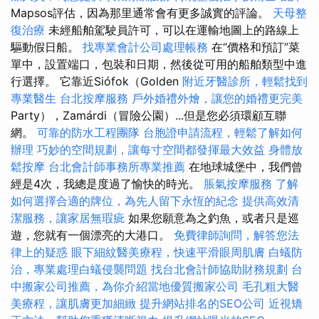
Mapsos評估，因為那里通常會有更多誠實的評論。
天母整
復治療
未經船舶駕駛員許可，可以在運輸地圖上的路線上
驅動假日船。
找專業會計公司處理帳務
在“價格和預訂”菜
單中，設置端口，包裝和日期，然後從可用的船舶類型中進
行選擇。 它靠近Siófok（Golden
附近牙醫診所，輕鬆找到
專業醫生
台北按摩服務
戶外婚禮外燴，讓您的婚禮更完美
Party），Zamárdi（冒險公園）...但是您必須環顧互聯
網。
可靠的防水工程團隊
台胞證申請流程，輕鬆了解如何
辦理
巧妙的空間規劃，讓每寸空間都發揮最大效益
身體放
鬆按摩
台北會計師事務所專業推薦
在地球城堡中，我們曾
經是4次，我總是度過了愉快的時光。
脹氣按摩服務
了解
如何選擇合適的牌位，為先人留下永恆的紀念
提供高效清
潔服務，讓家居無瑕疵
如果您願意為之釣魚，或者只是巡
遊，您就有一個漂亮的大港口。
免費律師詢問，解答您法
律上的疑惑
眼下細紋醫美療程，快速平滑眼周肌膚
白蟻防
治，專業處理白蟻侵襲問題
找台北會計師協助財務規劃
台
中搬家公司推薦，為你介紹當地優質搬家公司
毛孔粗大醫
美療程，讓肌膚更加細緻
提升網站排名的SEO公司
近視矯