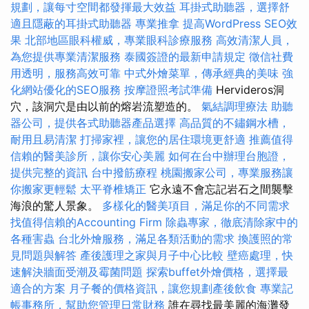
規劃，讓每寸空間都發揮最大效益
耳掛式助聽器，選擇舒
適且隱蔽的耳掛式助聽器
專業推拿
提高WordPress SEO效
果
北部地區眼科權威，專業眼科診療服務
高效清潔人員，
為您提供專業清潔服務
泰國簽證的最新申請規定
徵信社費
用透明，服務高效可靠
中式外燴菜單，傳承經典的美味
強
化網站優化的SEO服務
按摩證照考試準備
Hervideros洞
穴，該洞穴是由以前的熔岩流塑造的。
氣結調理療法
助聽
器公司，提供各式助聽器產品選擇
高品質的不鏽鋼水槽，
耐用且易清潔
打掃家裡，讓您的居住環境更舒適
推薦值得
信賴的醫美診所，讓你安心美麗
如何在台中辦理台胞證，
提供完整的資訊
台中撥筋療程
桃園搬家公司，專業服務讓
你搬家更輕鬆
太平脊椎矯正
它永遠不會忘記岩石之間襲擊
海浪的驚人景象。
多樣化的醫美項目，滿足你的不同需求
找值得信賴的Accounting Firm
除蟲專家，徹底清除家中的
各種害蟲
台北外燴服務，滿足各類活動的需求
換護照的常
見問題與解答
產後護理之家與月子中心比較
壁癌處理，快
速解決牆面受潮及霉菌問題
探索buffet外燴價格，選擇最
適合的方案
月子餐的價格資訊，讓您規劃產後飲食
專業記
帳事務所，幫助您管理日常財務
誰在尋找最美麗的海灘發