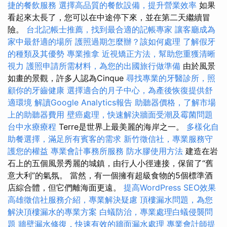
捷的餐飲服務
選擇高品質的餐飲設備，提升營業效率
如果
看起來太長了，您可以在中途停下來，並在第二天繼續冒
險。
台北記帳士推薦，找到最合適的記帳專家
讓客廳成為
家中最舒適的場所
護照過期怎麼辦？該如何處理
了解假牙
的種類及其優勢
專業推拿
近視矯正方法，幫助您重獲清晰
視力
護照申請所需材料，為您的出國旅行做準備
由於風景
如畫的景觀，許多人認為Cinque
尋找專業的牙醫診所，照
顧你的牙齒健康
選擇適合的月子中心，為產後恢復提供舒
適環境
解讀Google Analytics報告
助聽器價格，了解市場
上的助聽器費用
壁癌處理，快速解決牆面受潮及霉菌問題
台中水療療程
Terre是世界上最美麗的海岸之一。
多樣化自
助餐選擇，滿足所有賓客的需求
新竹徵信社，專業服務守
護您的權益
專業會計事務所服務
防水膠使用方法
建造在岩
石上的五個風景秀麗的城鎮，由行人小徑連接，保留了“舊
意大利”的氣氛。 當然，有一個擁有超級食物的5個標準酒
店綜合體，但它們離海面更遠。
提高WordPress SEO效果
高雄徵信社服務介紹，專業解決疑慮
頂樓漏水問題，為您
解決頂樓漏水的專業方案
白蟻防治，專業處理白蟻侵襲問
題
牆壁漏水修復，快速有效的牆面漏水處理
專業會計師提