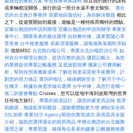
最適合的餐飲方案
學習按摩專業課程
而且我們旅行的課程
或車輛都沒關係，旅行的這一部分永遠不會太愉快。
適合
您的台北會計事務所
苗栗地區徵信社，為你解決難題
相比
之下，從遊覽開始到最後，遊輪是一種特殊而獨特的體驗。
宜蘭台胞證的申請與辦理
宜蘭台胞證的申請與辦理
專業安
養中心，關懷長者的最佳選擇
自助餐外燴，讓來賓隨心享
受美食
台中推拿服務
居家清潔服務，讓每個角落都乾淨如
新
借助MSC
台北除白蟻公司，專業台北白蟻防治公司
如
何在台中辦理台胞證，提供完整的資訊
優質記帳士，為您
的業務提供專業記帳服務
足底放鬆按摩
搬家公司費用解
析，幫助你預算搬家成本
了解近視老花雷射手術費用，計
劃您的視力矯正
查詢IP地址，確保網路安全
了解月子中心
住幾天，根據自身需求做出選擇
台中外燴，為您打造獨一
無二的宴會餐點
Cruises，您可以從地中海到波斯灣的世界
任何地方旅行。
專業的裝潢設計，讓您的家更具品味
藍芽
助聽器，無線藍芽助聽器，讓聽覺體驗更方便
網站安全與
SSL加密
專業SEO Agency幫助你實現成功
廚房器具全面
介紹，協助您選擇適合的廚房用品
申辦台胞證的台北服務
護理之家，專業照護，確保每位長者的健康
記帳服務推薦