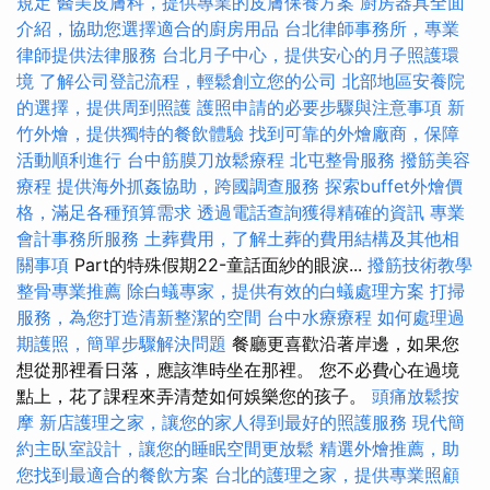
規定
醫美皮膚科，提供專業的皮膚保養方案
廚房器具全面
介紹，協助您選擇適合的廚房用品
台北律師事務所，專業
律師提供法律服務
台北月子中心，提供安心的月子照護環
境
了解公司登記流程，輕鬆創立您的公司
北部地區安養院
的選擇，提供周到照護
護照申請的必要步驟與注意事項
新
竹外燴，提供獨特的餐飲體驗
找到可靠的外燴廠商，保障
活動順利進行
台中筋膜刀放鬆療程
北屯整骨服務
撥筋美容
療程
提供海外抓姦協助，跨國調查服務
探索buffet外燴價
格，滿足各種預算需求
透過電話查詢獲得精確的資訊
專業
會計事務所服務
土葬費用，了解土葬的費用結構及其他相
關事項
Part的特殊假期22-童話面紗的眼淚...
撥筋技術教學
整骨專業推薦
除白蟻專家，提供有效的白蟻處理方案
打掃
服務，為您打造清新整潔的空間
台中水療療程
如何處理過
期護照，簡單步驟解決問題
餐廳更喜歡沿著岸邊，如果您
想從那裡看日落，應該準時坐在那裡。 您不必費心在過境
點上，花了課程來弄清楚如何娛樂您的孩子。
頭痛放鬆按
摩
新店護理之家，讓您的家人得到最好的照護服務
現代簡
約主臥室設計，讓您的睡眠空間更放鬆
精選外燴推薦，助
您找到最適合的餐飲方案
台北的護理之家，提供專業照顧