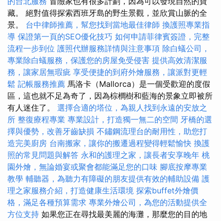
的台北服務
冒險家也有很多計劃，因為可以發現自然的寶
藏。 絕對值得探索西班牙島的野生景觀，並欣賞山脈的全
景。
台中律師推薦，幫您找到當地最佳律師
換護照專業指
導
保證第一頁的SEO優化技巧
如何申請菲律賓簽證，完整
流程一步到位
護照代辦服務詳情與注意事項
除白蟻公司，
專業除白蟻服務，保護您的房屋免受侵害
提供高效清潔服
務，讓家居無瑕疵
享受便捷的到府外燴服務，讓派對更輕
鬆
記帳服務推薦
馬洛卡（Mallorca）是一個受歡迎的度假
區，這也就不足為奇了，因為棕櫚樹和藍海的景象立即被所
有人迷住了。
選擇合適的塔位，為親人找到永遠的安放之
所
整復療程專業
專業設計，打造獨一無二的空間
牙橋的選
擇與優勢，改善牙齒缺損
不鏽鋼流理台的耐用性，助您打
造完美廚房
台南搬家，讓你的搬遷過程變得輕鬆愉快
換護
照的常見問題與解答
永和的護理之家，讓長者安享晚年
桃
園外燴，無論婚宴或聚會都能滿足您的口味
腳底按摩專業
教學
輔聽器，為聽力有障礙的朋友提供有效的輔助設備
護
理之家服務介紹，打造健康生活環境
探索buffet外燴價
格，滿足各種預算需求
專業外燴公司，為您的活動提供全
方位支持
如果您正在尋找最美麗的海灘，那麼您的目的地