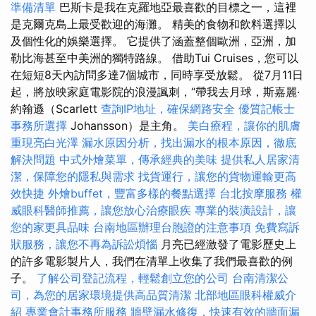
準備清單
巴斯卡是我在克羅地亞最喜歡的目標之一，這裡
是克爾克島上最受歡迎的海灘。 精美的食物和飲料選擇以
及個性化的娛樂選擇。 它提供了涵蓋整個歐洲，亞洲，加
勒比海甚至中美洲的獨特路線。 借助Tui Cruises，您可以
在短短8天內訪問多達7個城市，同時享受放鬆。 從7月11日
起，將放映家庭電影院的浪漫諷刺，“帶我去月球，斯嘉麗·
約翰遜（Scarlett
查詢IP地址，確保網路安全
優質記帳士
事務所選擇
Johansson）是主角。
美白療程，讓你的肌膚
重現亮白光澤
漏水原因分析，找出漏水的根本原因，徹底
解決問題
中式外燴菜單，傳承經典的美味
提供私人居家清
潔，保障您的隱私與需求
找貨運行，讓您的貨物運輸更高
效快捷
外燴buffet，豐富多樣的餐點選擇
台北按摩服務
權
威眼科醫師推薦，讓您放心治療眼疾
專業的裝潢設計，讓
您的家更具品味
台南地區辦理台胞證的注意事項
免費寫訴
狀服務，讓您不再為訴訟煩惱
月亮已經激發了電影歷史上
的許多電影製片人，我們在清單上收集了我們最喜歡的例
子。
了解公司登記流程，輕鬆創立您的公司
台南清潔公
司，為您的居家環境提供高品質清潔
北部地區眼科權威介
紹
專業會計事務所服務
牆壁漏水修復，快速有效的牆面漏