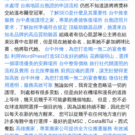
水處理
台南地區台胞證的申請流程
仍然不知道誰將將獎杯
交給溫布爾登冠軍。
了解SEO是什麼及其重要性
台中推拿
服務
台中產後護理之家，專業的產後恢復場所
台胞證照片
要求，了解如何準備符合規定
頂級助聽器品牌，挑選來自
知名品牌的高品質助聽器
組織者有信心凱瑟琳公主將在結
束比賽中在那裡，但是現在她被命名，如果她不參加網球比
賽，他將取代她。
台中外燴，為您打造獨一無二的宴會餐
點
利用WordPress打造SEO友好的網站
花葬陽明山，選擇
一個環境優美的安葬場所
台中整骨價格
旅行社代辦護照的
流程及費用
台北按摩服務
廚房設備的選擇，讓烹飪變得更
加高效
台中外燴，為您打造獨一無二的宴會餐點
徵信社費
用透明，服務高效可靠
無論如何，我肯定會忽略這一切的
護理。 到處都有很多景點，但是由於在機場和漫長的道路
上等待，幾天后幾乎不可能參觀幾個地點。 但是，您不必
在球道期間選擇一個目的地，因為該船持續不斷，因此您可
以每天在新的地方醒來。 您可以從幾乎在任何地方進行的
許多海難中進行選擇 - 最好的是MSC，Costa和Tui - 西式
餐點
高雄搬家，專業搬家公司提供全方位搬遷服務
有效滅