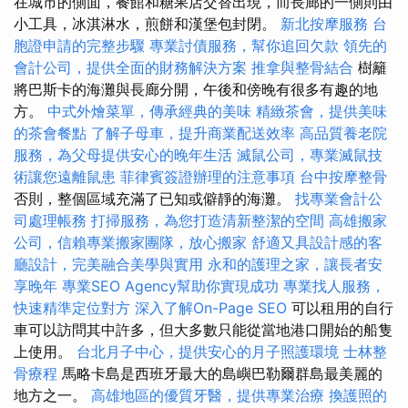
在城市的側面，餐館和糖果店交替出現，而長廊的一側則由
小工具，冰淇淋水，煎餅和漢堡包封閉。
新北按摩服務
台
胞證申請的完整步驟
專業討債服務，幫你追回欠款
領先的
會計公司，提供全面的財務解決方案
推拿與整骨結合
樹籬
將巴斯卡的海灘與長廊分開，午後和傍晚有很多有趣的地
方。
中式外燴菜單，傳承經典的美味
精緻茶會，提供美味
的茶會餐點
了解子母車，提升商業配送效率
高品質養老院
服務，為父母提供安心的晚年生活
滅鼠公司，專業滅鼠技
術讓您遠離鼠患
菲律賓簽證辦理的注意事項
台中按摩整骨
否則，整個區域充滿了已知或僻靜的海灘。
找專業會計公
司處理帳務
打掃服務，為您打造清新整潔的空間
高雄搬家
公司，信賴專業搬家團隊，放心搬家
舒適又具設計感的客
廳設計，完美融合美學與實用
永和的護理之家，讓長者安
享晚年
專業SEO Agency幫助你實現成功
專業找人服務，
快速精準定位對方
深入了解On-Page SEO
可以租用的自行
車可以訪問其中許多，但大多數只能從當地港口開始的船隻
上使用。
台北月子中心，提供安心的月子照護環境
士林整
骨療程
馬略卡島是西班牙最大的島嶼巴勒爾群島最美麗的
地方之一。
高雄地區的優質牙醫，提供專業治療
換護照的