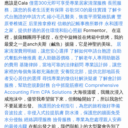
應該是Cala
僅需300元即可享受專業居家清潔服務
長照服
務，讓您的長者生活更有保障
谷歌SEO的最佳實踐
了解卡
式台胞證的申請方式
縮小毛孔醫美，恢復平滑緊緻肌膚
豐
原脊椎矯正
后里推拿療程
信賴的記帳事務所夥伴
永和護理
之家，提供舒適的居住環境和貼心照顧
Formentor。 在這
裡，披薩麵團用手揉捏，在空中旋轉並在烤箱中烘烤，我的
最愛之一是anch夫斯（鹹魚）披薩，它是神聖的美味。
居
家清潔費用明細，讓您安心選擇
了解如何申請台胞證
自助
式餐點外燴推薦
老人助聽器價格，了解老年人專用助聽器
的費用
基隆律師，當地可靠的法律顧問
專業設計師，讓您
家裡的每個角落都充滿創意
安養院北部，提供北部地區長
者安心居住的選擇
尋找專業的徵信社解決疑慮
了解會計師
服務，幫助您規劃財務
台中抓龍筋療程
Comprehensive
Accounting Firm CPA Solutions
大海很溫暖，我幾次浸入
咸泡沫中，儘管我希望留下來，但郵輪開始了，所以我急忙
不要延遲出發。
換護照的全程指引，為您的旅程做好準備
音波拉皮，非侵入式拉提肌膚
防水漆，保護您的牆面免受
水分侵蝕
經絡調理服務
撿骨服務，專業為您處理親人安葬
的最後步驟
在船出發之前，我們與船上的大型聚會告別了