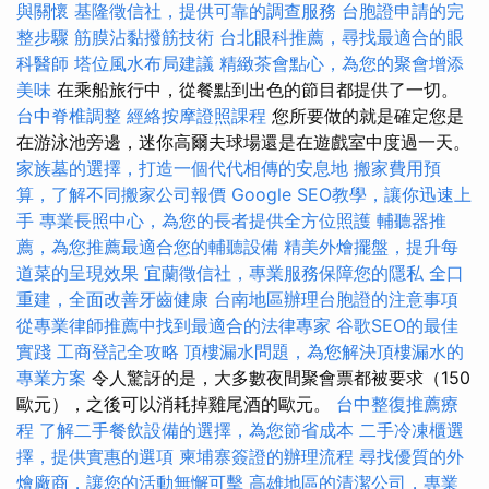
與關懷
基隆徵信社，提供可靠的調查服務
台胞證申請的完
整步驟
筋膜沾黏撥筋技術
台北眼科推薦，尋找最適合的眼
科醫師
塔位風水布局建議
精緻茶會點心，為您的聚會增添
美味
在乘船旅行中，從餐點到出色的節目都提供了一切。
台中脊椎調整
經絡按摩證照課程
您所要做的就是確定您是
在游泳池旁邊，迷你高爾夫球場還是在遊戲室中度過一天。
家族墓的選擇，打造一個代代相傳的安息地
搬家費用預
算，了解不同搬家公司報價
Google SEO教學，讓你迅速上
手
專業長照中心，為您的長者提供全方位照護
輔聽器推
薦，為您推薦最適合您的輔聽設備
精美外燴擺盤，提升每
道菜的呈現效果
宜蘭徵信社，專業服務保障您的隱私
全口
重建，全面改善牙齒健康
台南地區辦理台胞證的注意事項
從專業律師推薦中找到最適合的法律專家
谷歌SEO的最佳
實踐
工商登記全攻略
頂樓漏水問題，為您解決頂樓漏水的
專業方案
令人驚訝的是，大多數夜間聚會票都被要求（150
歐元），之後可以消耗掉雞尾酒的歐元。
台中整復推薦療
程
了解二手餐飲設備的選擇，為您節省成本
二手冷凍櫃選
擇，提供實惠的選項
柬埔寨簽證的辦理流程
尋找優質的外
燴廠商，讓您的活動無懈可擊
高雄地區的清潔公司，專業