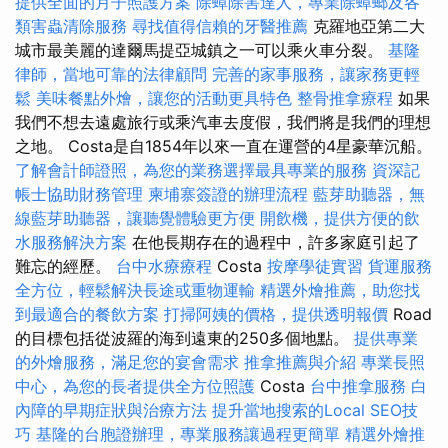
提供全面的月子照護方案
除蟑除害達人，專業除蟑螂及各
類害蟲清除服務
尋找值得信賴的牙醫推薦
克羅地亞第二大
城市最美麗的達爾馬提亞城鎮之一可以乘火車分裂。
基隆
律師，當地可靠的法律顧問
完善的家事服務，讓家務更輕
鬆
美味餐點外燴，讓您的活動更具特色
整骨推拿療程
如果
我們不想去遠處旅行或乘汽車去度假，我們將是我們的理想
之地。 Costa是自1854年以來一直在運營的4星豪華沉船。
了解會計師證照，為您的業務選擇最具專業的服務
資深記
帳士協助財務管理
柬埔寨簽證的辦理流程
藍芽助聽器，無
線藍芽助聽器，讓聽覺體驗更方便
開飲機，提供方便的飲
水服務解決方案
在他長期存在的過程中，許多家庭引起了
難忘的經歷。
台中水療療程
Costa
按摩學徒實習
貨運服務
全方位，輕鬆解決長途或重物運輸
精選外燴推薦，助您找
到最適合的餐飲方案
打掃阿姨的價格，提供透明報價
Road
的目標包括從波羅的海到遠東的250多個地點。
提供專業
的外燴服務，滿足您的宴會需求
推拿推薦與介紹
專業長照
中心，為您的長者提供全方位照護
Costa
台中推拿服務
白
內障的早期症狀與治療方法
提升當地搜索的Local SEO技
巧
基隆的台胞證辦理，專業服務讓過程更簡單
精選外燴推