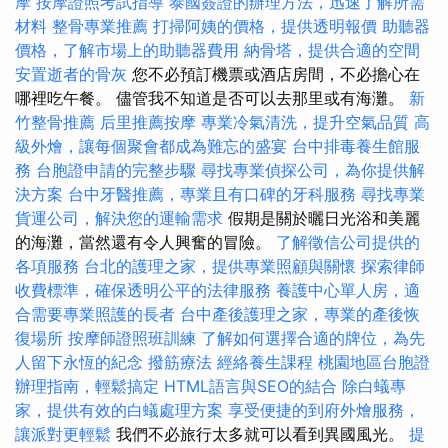
摩
按摩證照考試指導
泰國簽證的辦理方法，迅速了解所需
材料
整骨專業推薦
打掃阿姨的價格，提供透明報價
助聽器
價格，了解市場上的助聽器費用
納骨塔，提供合適的空間
安置逝者的骨灰
您不必預訂機票或酒店房間，不必擔心在
哪裡吃午餐。 儘管我不知道是否可以去那里或有海灘。
新
竹整骨推薦
后里推薦按摩
專業冷氣清洗，提升空氣品質
高
級外燴，讓每個聚會都成為難忘的盛宴
台中排毒養生館服
務
台胞證申請的完整步驟
尋找專業偵探公司，為你提供解
決方案
台中牙醫推薦，專業且有口碑的牙科服務
尋找專業
貨運公司，解決您的運輸需求
假期是關於曬日光浴和美麗
的海灘，當然還有令人興奮的冒險。
了解徵信公司提供的
各項服務
台北的護理之家，提供專業照顧與關懷
探索律師
收費標準，確保透明公平的法律服務
養護中心單人房，適
合需要專業照護的長者
台中產後護理之家，專業的產後恢
復場所
按摩師證照班訓練
了解如何選擇合適的牌位，為先
人留下永恆的紀念
撥筋療法
經絡養生課程
桃園地區台胞證
辦理指南，輕鬆搞定
HTML語言與SEO的結合
除白蟻專
家，提供有效的白蟻處理方案
享受便捷的到府外燴服務，
讓派對更輕鬆
我們不必旅行太多就可以看到異國風光。
提