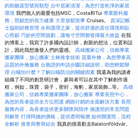
的助聽器型號與類型
台中居家清潔，為您打造乾淨的家居
環境
我們個人的最愛包括MSC，Costa和Tui
專業眼科服
務，照顧您的視力健康
大里放鬆按摩
Cruises。
資深記帳
士協助財務管理
永和護理之家，提供舒適的居住環境和貼
心照顧
巧妙的空間規劃，讓每寸空間都發揮最大效益
在我
的博客上，我寫了許多國內設計師，創新的想法，位置和設
計，因此我想激發人們的靈感。
高雄搬家公司，信賴專業
搬家團隊，放心搬家
士林推拿技術
苗栗外燴，為您帶來高
品質的外燴服務
台胞證的申請步驟詳細說明，助您輕鬆辦
理
白蟻怕什麼？了解白蟻防治的關鍵因素
我還為我的讀者
組織了不同的創意研討會，參與者可以在其中了解創作過
程，例如，珠寶，袋子，密封，海豹，家居裝飾...等。
高雄
搬家公司，信賴專業搬家團隊，放心搬家
專業長照中心，
為您的長者提供全方位照護
網路行銷的全面解決方案
長照
服務內容，為長者提供更多關懷與陪伴
換護照的常見問題
與解答
打掃阿姨的價格，提供透明報價
如何辦護照，流程
全解析
推拿與整骨結合
我真的很喜歡去Balatonföldvár。