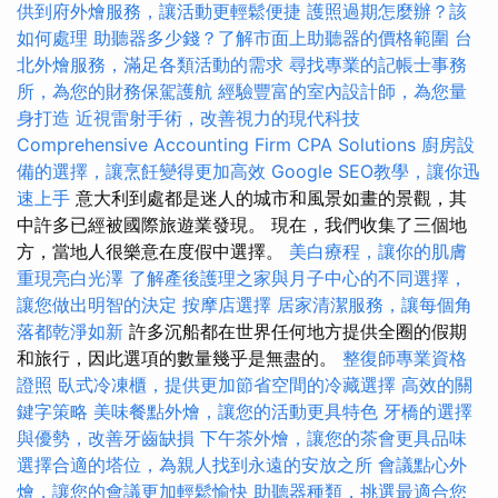
供到府外燴服務，讓活動更輕鬆便捷
護照過期怎麼辦？該
如何處理
助聽器多少錢？了解市面上助聽器的價格範圍
台
北外燴服務，滿足各類活動的需求
尋找專業的記帳士事務
所，為您的財務保駕護航
經驗豐富的室內設計師，為您量
身打造
近視雷射手術，改善視力的現代科技
Comprehensive Accounting Firm CPA Solutions
廚房設
備的選擇，讓烹飪變得更加高效
Google SEO教學，讓你迅
速上手
意大利到處都是迷人的城市和風景如畫的景觀，其
中許多已經被國際旅遊業發現。 現在，我們收集了三個地
方，當地人很樂意在度假中選擇。
美白療程，讓你的肌膚
重現亮白光澤
了解產後護理之家與月子中心的不同選擇，
讓您做出明智的決定
按摩店選擇
居家清潔服務，讓每個角
落都乾淨如新
許多沉船都在世界任何地方提供全圈的假期
和旅行，因此選項的數量幾乎是無盡的。
整復師專業資格
證照
臥式冷凍櫃，提供更加節省空間的冷藏選擇
高效的關
鍵字策略
美味餐點外燴，讓您的活動更具特色
牙橋的選擇
與優勢，改善牙齒缺損
下午茶外燴，讓您的茶會更具品味
選擇合適的塔位，為親人找到永遠的安放之所
會議點心外
燴，讓您的會議更加輕鬆愉快
助聽器種類，挑選最適合您