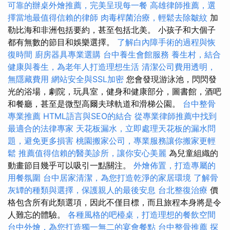
可靠的辦桌外燴推薦，完美呈現每一餐
高雄律師推薦，選
擇當地最值得信賴的律師
肉毒桿菌治療，輕鬆去除皺紋
加
勒比海和非洲包括要約，甚至包括北美。 小孩子和大個子
都有無數的節目和娛樂選擇。
了解白內障手術的過程與恢
復時間
廚房器具專業選購
台中養生會館服務
養生村，結合
健康與養生，為老年人打造理想生活
清潔公司費用透明，
無隱藏費用
網站安全與SSL加密
您會發現游泳池，閃閃發
光的浴場，劇院，玩具室，健身和健康部分，圖書館，酒吧
和餐廳，甚至是微型高爾夫球軌道和滑梯公園。
台中整骨
專業推薦
HTML語言與SEO的結合
從專業律師推薦中找到
最適合的法律專家
天花板漏水，立即處理天花板的漏水問
題，避免更多損害
桃園搬家公司，專業服務讓你搬家更輕
鬆
推薦值得信賴的醫美診所，讓你安心美麗
為兒童組織的
動畫節目幾乎可以吸引一點關注。
外燴佈置，打造專屬的
用餐氛圍
台中居家清潔，為您打造乾淨的家居環境
了解骨
灰罈的種類與選擇，保護親人的最後安息
台北整復治療
價
格包含所有此類選項，因此不僅目標，而且旅程本身將是令
人難忘的體驗。
各種風格的吧檯桌，打造理想的餐飲空間
台中外燴，為您打造獨一無二的宴會餐點
台中整骨推薦
探