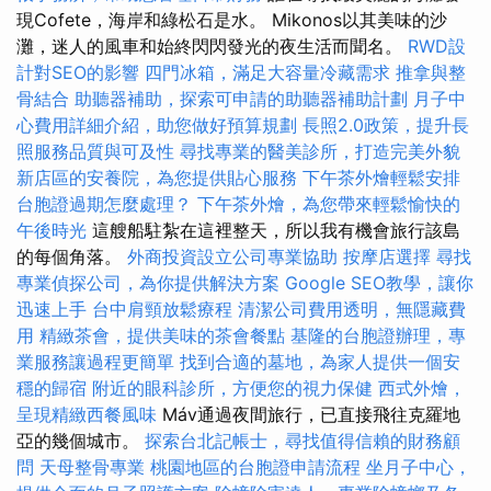
現Cofete，海岸和綠松石是水。 Mikonos以其美味的沙
灘，迷人的風車和始終閃閃發光的夜生活而聞名。
RWD設
計對SEO的影響
四門冰箱，滿足大容量冷藏需求
推拿與整
骨結合
助聽器補助，探索可申請的助聽器補助計劃
月子中
心費用詳細介紹，助您做好預算規劃
長照2.0政策，提升長
照服務品質與可及性
尋找專業的醫美診所，打造完美外貌
新店區的安養院，為您提供貼心服務
下午茶外燴輕鬆安排
台胞證過期怎麼處理？
下午茶外燴，為您帶來輕鬆愉快的
午後時光
這艘船駐紮在這裡整天，所以我有機會旅行該島
的每個角落。
外商投資設立公司專業協助
按摩店選擇
尋找
專業偵探公司，為你提供解決方案
Google SEO教學，讓你
迅速上手
台中肩頸放鬆療程
清潔公司費用透明，無隱藏費
用
精緻茶會，提供美味的茶會餐點
基隆的台胞證辦理，專
業服務讓過程更簡單
找到合適的墓地，為家人提供一個安
穩的歸宿
附近的眼科診所，方便您的視力保健
西式外燴，
呈現精緻西餐風味
Máv通過夜間旅行，已直接飛往克羅地
亞的幾個城市。
探索台北記帳士，尋找值得信賴的財務顧
問
天母整骨專業
桃園地區的台胞證申請流程
坐月子中心，