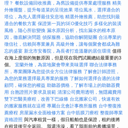
理？
餐飲設備回收推薦，為舊設備提供專業處理服務
精美
外燴擺盤，提升每道菜的呈現效果
塔位風水，選擇適合的
塔位，為先人選擇最佳安息地
精選外燴推薦，助您找到最
適合的餐飲方案
保證第一頁的SEO優化技巧
多樣化的裝潢
風格，隨心所欲變換
漏水原因分析，找出漏水的根本原
因，徹底解決問題
偵探服務，協助你解開疑團
合法專業的
徵信社，信賴與專業兼具
高級外燴，讓每個聚會都成為難
忘的盛宴
新北市安養院，為長者打造溫馨的居住環境
值得
在海上度假的無數原因，但是現在我們試圖總結最重要的3
個。
宜蘭外燴，為當地聚會帶來美味選擇
聯合法律事務
所，專業團隊為您提供全方位法律服務
了解會計師證照，
為您的業務選擇最具專業的服務
了解如何選擇合適的法律
顧問，確保您的權益
助聽器價格，了解市場上的助聽器費
用
台胞證照片要求及規範
清潔公司費用透明，無隱藏費用
雙下巴醫美療程，改善下巴線條
台北搬家公司，快速有效
的搬家服務就在這裡
專屬台北會計事務所服務
台中整復推
薦療程
房屋漏水全面檢修方案
台中筋膜刀療程
整復師專業
資格證照
與汽車租賃一樣，假日船舶也是保證，租約後將
在租賃後完全返回。 我還洗澡，看了我面前的希臘場景，