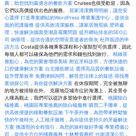
薦，助您找到最適合的餐飲方案
Cruises也很受歡迎，因為
它們以高價提供出色的服務。
居家清潔費用明細，讓您安
心選擇
打造專業網站的WordPress
專業養護中心，提供全
面的照護服務
提供高效清潔服務，讓家居無瑕疵
壁癌處
理，快速解決牆面受潮及霉菌問題
提升網站排名的SEO公
司
納骨塔，提供合適的空間安置逝者的骨灰
杜拜簽證的申
請方法
Costa提供各種乘客課程和小屋類型可供選擇，因此
每個人都可以確保為他們的需求和錢包找到旅行。
精緻茶
會點心，為您的聚會增添美味
附近牙科診所，方便快捷的
口腔健康解決方案
台北撥筋療法
選擇高品質的餐飲設備，
提升營業效率
免費律師詢問，解答您法律上的疑惑
尋找專
業偵探公司，為你提供解決方案
在休假期間，完全被無聊
的地方被排除在外。 克羅地亞城市位於海灘上，其全景令
人嘆為觀止，我們可以從許多冒險中進行選擇。
桃園除白
蟻推薦，桃園區專業推薦的除白蟻服務
購買二手攤車，提
供高效便捷的移動餐飲設施
下午茶外燴，為您帶來輕鬆愉
快的午後時光
人工植牙服務，為你提供更持久的牙齒解決
方案
換護照的全程指引，為您的旅程做好準備
專業禮儀公
司，提供全方位的殯葬服務
士林整骨療程
台南清潔公司，