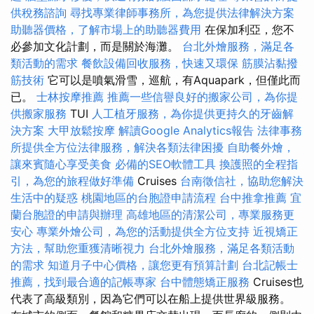
供稅務諮詢
尋找專業律師事務所，為您提供法律解決方案
助聽器價格，了解市場上的助聽器費用
在保加利亞，您不
必參加文化計劃，而是關於海灘。
台北外燴服務，滿足各
類活動的需求
餐飲設備回收服務，快速又環保
筋膜沾黏撥
筋技術
它可以是噴氣滑雪，巡航，有Aquapark，但僅此而
已。
士林按摩推薦
推薦一些信譽良好的搬家公司，為你提
供搬家服務
TUI
人工植牙服務，為你提供更持久的牙齒解
決方案
大甲放鬆按摩
解讀Google Analytics報告
法律事務
所提供全方位法律服務，解決各類法律困擾
自助餐外燴，
讓來賓隨心享受美食
必備的SEO軟體工具
換護照的全程指
引，為您的旅程做好準備
Cruises
台南徵信社，協助您解決
生活中的疑惑
桃園地區的台胞證申請流程
台中推拿推薦
宜
蘭台胞證的申請與辦理
高雄地區的清潔公司，專業服務更
安心
專業外燴公司，為您的活動提供全方位支持
近視矯正
方法，幫助您重獲清晰視力
台北外燴服務，滿足各類活動
的需求
知道月子中心價格，讓您更有預算計劃
台北記帳士
推薦，找到最合適的記帳專家
台中體態矯正服務
Cruises也
代表了高級類別，因為它們可以在船上提供世界級服務。