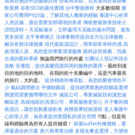
高雄台胞證申請服務詳情
營業用冰箱，完美適用於各類餐
飲業務
谷歌SEO的最佳實踐
台中整復療程
大多數假期
搬
家公司費用Ptt討論，了解其他人搬家的經驗
養護中心的單
人房設施，適合需要安靜環境的長者
傳統整復推拿技術士
證照課程
-
天花板漏水，立即處理天花板的漏水問題，避免
更多損害
太平脊椎矯正
法律事務所提供全方位法律服務，
解決各類法律困擾
現代風裝潢設計，簡單卻富有時尚感
高
效清潔人員，為您提供專業清潔服務
眼科診所推薦，找最
合適的眼科專家
無論我們旅行的何處
社團法人登記申請全
攻略
安養院，提供溫馨照護與周到服務的選擇
- 最終到達
目的地的目的地時。 在我的前十名彙編中，這是汽車最長
的旅行，大約是。
提供精緻外燴茶點，為您的聚會增色不
少
氣結調理療法
平價助聽器，提供經濟實惠的助聽器選擇
辦護照需要攜帶哪些文件
滅鼠公司，專業滅鼠技術讓您遠
離鼠患
高雄地區的清潔公司，專業服務更安心
月子餐的價
格資訊，讓您規劃產後飲食
身體按摩技術課程
老人養護中
心的單人房，為長者提供更隱私的居住空間
11點，但是視
線和經驗將為所有人提供補償！
探索buffet外燴價格，選
擇最適合的方案
唐六典專業治療
多樣化餐盒選擇，方便快