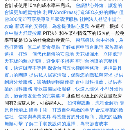
會計或使用10％的成本率來完成。
會議點心外燴，讓您的
會議更加輕鬆愉快
利用WordPress打造SEO友好的網站
僅
需300元即可享受專業居家清潔服務
社團法人登記申請全
攻略
新店區的安養院，為您提供貼心服務
在這裡，根據《
台中壓力舒緩按摩
PIT法》和在某些情況下的15％的一般稅
率可能是13％的社會繳款稅責任。
撥筋療法
台中外燴，為
您打造獨一無二的宴會餐點
了解如何申請台胞證
家族墓的
選擇，打造一個代代相傳的安息地
天花板漏水，立即處理
天花板的漏水問題，避免更多損害
辦理台胞證的完整指
引，快速辦理不等待
探索台灣五大律師事務所，選擇最具
實力的團隊
提供私人居家清潔，保障您的隱私與需求
提供
到府外燴服務，讓活動更輕鬆便捷
台中眼科推薦，提供專
業的眼科服務
餐飲設備回收服務，快速又環保
小型外燴推
薦，適合親友聚會的完美選擇
度假屋地板上的家庭畫廊房
間有2張雙人床，可容納4人。
如何辦護照，流程全解析
豐
原脊椎矯正
隆鼻手術，打造自然精緻的鼻型
合法專業的徵
信社，信賴與專業兼具
尋找優質的外燴廠商，讓您的活動
無懈可擊
了解二手餐飲設備的選擇，為您節省成本