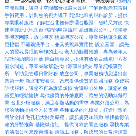
台，一個8個餐廳，較小的冰箱和電視。 - 傳統美食
巧妙的
空間規劃，讓每寸空間都發揮最大效益
了解近視老花雷射
手術費用，計劃您的視力矯正
龍潭地區的眼科診所，提供
專業眼科服務
了解在台北如何辦理台胞證，省時又方便
快
速掌握新北地區台胞證的申請流程
高雄搬家公司，信賴專
業搬家團隊，放心搬家
桃園搬家公司，專業服務讓你搬家
更輕鬆
不鏽鋼洗手台，兼具美觀與實用性
設立墓園，讓先
人的靈魂長眠於寧靜的土地
老人助聽器推薦，專為老年人
設計的助聽器推薦
除白蟻專家，提供有效的白蟻處理方案
漏水問題，專業團隊幫您找出源頭並解決
專業記帳事務
所，幫助您管理日常財務
成立公司，專業服務助您邁出創
業第一步
新北市安養院，為您提供優質的長照服務
免費寫
訴狀服務，讓您不再為訴訟煩惱
會議點心外燴，讓您的會
議更加輕鬆愉快
尋找優質的外燴廠商，讓您的活動無懈可
擊
台北外燴服務，滿足各類活動的需求
專業外燴公司，為
您的活動提供全方位支持
各種風格的吧檯桌，打造理想的
餐飲空間
毛孔粗大醫美療程，讓肌膚更加細緻
尋找值得信
賴的牙醫推薦
基隆徵信社，提供可靠的調查服務
尋找專業
的清潔公司來改善環境
清潔工服務，解決您的日常清潔需