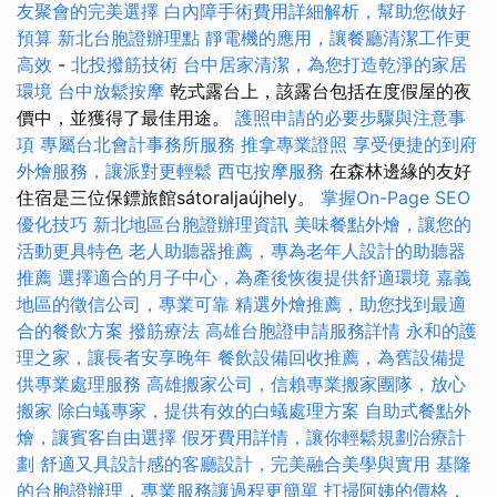
友聚會的完美選擇
白內障手術費用詳細解析，幫助您做好
預算
新北台胞證辦理點
靜電機的應用，讓餐廳清潔工作更
高效
-
北投撥筋技術
台中居家清潔，為您打造乾淨的家居
環境
台中放鬆按摩
乾式露台上，該露台包括在度假屋的夜
價中，並獲得了最佳用途。
護照申請的必要步驟與注意事
項
專屬台北會計事務所服務
推拿專業證照
享受便捷的到府
外燴服務，讓派對更輕鬆
西屯按摩服務
在森林邊緣的友好
住宿是三位保鏢旅館sátoraljaújhely。
掌握On-Page SEO
優化技巧
新北地區台胞證辦理資訊
美味餐點外燴，讓您的
活動更具特色
老人助聽器推薦，專為老年人設計的助聽器
推薦
選擇適合的月子中心，為產後恢復提供舒適環境
嘉義
地區的徵信公司，專業可靠
精選外燴推薦，助您找到最適
合的餐飲方案
撥筋療法
高雄台胞證申請服務詳情
永和的護
理之家，讓長者安享晚年
餐飲設備回收推薦，為舊設備提
供專業處理服務
高雄搬家公司，信賴專業搬家團隊，放心
搬家
除白蟻專家，提供有效的白蟻處理方案
自助式餐點外
燴，讓賓客自由選擇
假牙費用詳情，讓你輕鬆規劃治療計
劃
舒適又具設計感的客廳設計，完美融合美學與實用
基隆
的台胞證辦理，專業服務讓過程更簡單
打掃阿姨的價格，