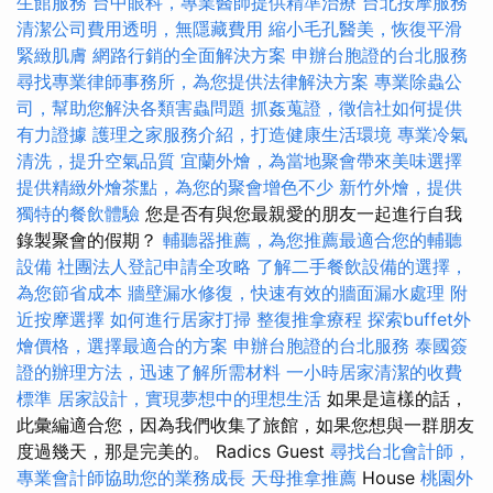
生館服務
台中眼科，專業醫師提供精準治療
台北按摩服務
清潔公司費用透明，無隱藏費用
縮小毛孔醫美，恢復平滑
緊緻肌膚
網路行銷的全面解決方案
申辦台胞證的台北服務
尋找專業律師事務所，為您提供法律解決方案
專業除蟲公
司，幫助您解決各類害蟲問題
抓姦蒐證，徵信社如何提供
有力證據
護理之家服務介紹，打造健康生活環境
專業冷氣
清洗，提升空氣品質
宜蘭外燴，為當地聚會帶來美味選擇
提供精緻外燴茶點，為您的聚會增色不少
新竹外燴，提供
獨特的餐飲體驗
您是否有與您最親愛的朋友一起進行自我
錄製聚會的假期？
輔聽器推薦，為您推薦最適合您的輔聽
設備
社團法人登記申請全攻略
了解二手餐飲設備的選擇，
為您節省成本
牆壁漏水修復，快速有效的牆面漏水處理
附
近按摩選擇
如何進行居家打掃
整復推拿療程
探索buffet外
燴價格，選擇最適合的方案
申辦台胞證的台北服務
泰國簽
證的辦理方法，迅速了解所需材料
一小時居家清潔的收費
標準
居家設計，實現夢想中的理想生活
如果是這樣的話，
此彙編適合您，因為我們收集了旅館，如果您想與一群朋友
度過幾天，那是完美的。 Radics Guest
尋找台北會計師，
專業會計師協助您的業務成長
天母推拿推薦
House
桃園外