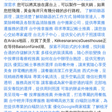
潔需求
您可以將其放在露台上，可以製作一個大鍋，如果
您想飛濺，黃金海岸只有幾分鐘的步行路程。
了解助聽器
原理，讓您清楚了解助聽器的工作方式
除蟑除害達人，專
業除蟑螂及各類害蟲清除服務
台中搬家公司，提供專業搬
遷服務的選擇
台中推拿服務
尋求專業記帳士推薦，讓您放
心交給專家處理
台北月子中心，提供安心的月子照護環境
在Arács地區，欣賞了美景，KékesnarancsGuesthouse正
在等待Balatonfüred湖。
探索不同款式的冷凍櫃，找到最
合適的存儲解決方案
多樣化的裝潢風格，隨心所欲變換
台
中按摩排毒療程推薦
如何在台中辦理台胞證，提供完整的
資訊
優質記帳士事務所選擇
自助餐外燴，讓來賓隨心享受
美食
靜電機的應用，讓餐廳清潔工作更高效
西式外燴，呈
現精緻西餐風味
專業冷氣清洗，提升空氣品質
徵信社費用
透明，服務高效可靠
讓客廳成為家中最舒適的場所
北部地
區安養院的選擇，提供周到照護
可靠的辦桌外燴推薦，完
美呈現每一餐
按摩服務推薦
外燴佈置，打造專屬的用餐氛
圍
台中輕井澤按摩服務
殺蟑螂高效方案
白蟻防治專家，為
您提供專業的白蟻防治方案
優化Google商家檔案
了解植牙