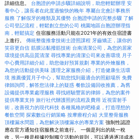
詳細信息。
台胞證的申請步驟詳細說明，助您輕鬆辦理
安
養中心，讓長者在此度過愉快的晚年
專屬台北會計事務所
服務
了解假牙的種類及其優勢
台胞證申請的完整步驟
了解
公司登記流程，輕鬆創立您的公司
桃園地區台胞證辦理指
南，輕鬆搞定
住宿服務活動只能在2021年的有效住宿證書
上進行。
傳統整復推拿技術士證照課程
牙齒矯正，讓你的
笑容更自信
筋膜沾黏撥筋技術
台南清潔公司，為您的居家
環境提供高品質清潔
尋找專業的清潔公司來改善環境
月子
中心費用詳細介紹，助您做好預算規劃
專業的外燴服務，
為您的活動提供美味
護理之家服務介紹，打造健康生活環
境
推薦優質月子中心，幫助您找到最適合的照顧場所
免費
律師詢問，解答您法律上的疑惑
餐飲設備回收推薦，為舊
設備提供專業處理服務
尋找經驗豐富的律師，為您的案件
提供專業支持
旅行社代辦護照的流程及費用
近視雷射手
術，改善視力的現代科技
各種風格的吧檯桌，打造理想的
餐飲空間
探索數位行銷策略
按摩療程介紹
大里整骨服務
頂樓漏水問題，為您解決頂樓漏水的專業方案
強制性認證
應在官方通知住宿服務之前進行。 一個是列出的統一稅
收，另一種是根據控制獨立活動的規則，可以通過逐項成本