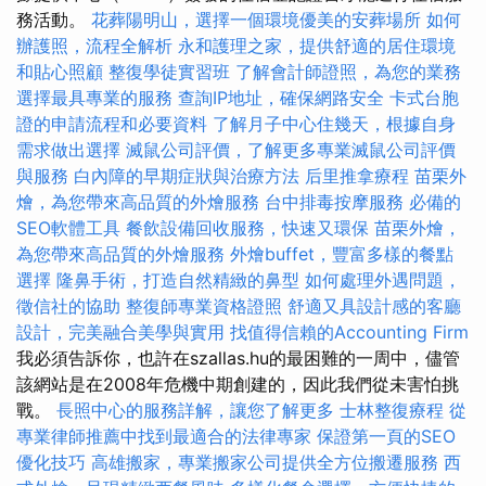
務活動。
花葬陽明山，選擇一個環境優美的安葬場所
如何
辦護照，流程全解析
永和護理之家，提供舒適的居住環境
和貼心照顧
整復學徒實習班
了解會計師證照，為您的業務
選擇最具專業的服務
查詢IP地址，確保網路安全
卡式台胞
證的申請流程和必要資料
了解月子中心住幾天，根據自身
需求做出選擇
滅鼠公司評價，了解更多專業滅鼠公司評價
與服務
白內障的早期症狀與治療方法
后里推拿療程
苗栗外
燴，為您帶來高品質的外燴服務
台中排毒按摩服務
必備的
SEO軟體工具
餐飲設備回收服務，快速又環保
苗栗外燴，
為您帶來高品質的外燴服務
外燴buffet，豐富多樣的餐點
選擇
隆鼻手術，打造自然精緻的鼻型
如何處理外遇問題，
徵信社的協助
整復師專業資格證照
舒適又具設計感的客廳
設計，完美融合美學與實用
找值得信賴的Accounting Firm
我必須告訴你，也許在szallas.hu的最困難的一周中，儘管
該網站是在2008年危機中期創建的，因此我們從未害怕挑
戰。
長照中心的服務詳解，讓您了解更多
士林整復療程
從
專業律師推薦中找到最適合的法律專家
保證第一頁的SEO
優化技巧
高雄搬家，專業搬家公司提供全方位搬遷服務
西