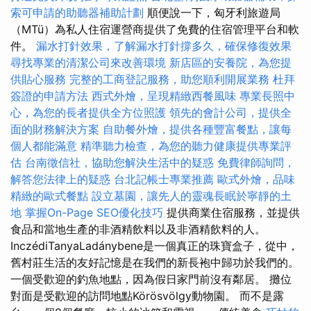
索可申請的助聽器補助計劃
順便說一下，匈牙利旅遊局
（MTü）為私人住宿運營商提供了免費的住宿管理平台和軟
件。
漏水打針效果，了解漏水打針撐多久，確保修復效果
尋找專業的清潔公司來改善環境
新店區的安養院，為您提
供貼心服務
完整的工商登記服務，助您順利開展業務
杜拜
簽證的申請方法
西式外燴，呈現精緻西餐風味
專業長照中
心，為您的長者提供全方位照護
領先的會計公司，提供全
面的財務解決方案
自助餐外燴，提供各種豐富餐點，讓每
個人都能滿意
精準聽力檢查，為您的聽力健康提供專業評
估
台南徵信社，協助您解決生活中的疑惑
免費律師詢問，
解答您法律上的疑惑
台北記帳士專業推薦
歐式外燴，品味
精緻的歐式餐點
設立墓園，讓先人的靈魂長眠於寧靜的土
地
掌握On-Page SEO優化技巧
提供商業住宿服務，並提供
食品和當地生產的非酒精飲料以及非酒精飲料的人。
InczédiTanyaLadánybene是一個真正的珠寶盒子，從中，
舊村莊生活的友好記憶是在我們的新長袍中歸功於我們的。
一個受歡迎的釣魚地點，因為假日家門前沒有鄰居。 攤位
對面是受歡迎的訪問地點Körösvölgy動物園。 而不是露