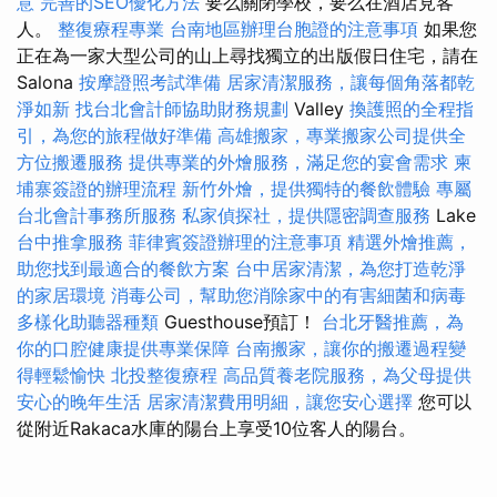
意
完善的SEO優化方法
要么關閉學校，要么在酒店見客
人。
整復療程專業
台南地區辦理台胞證的注意事項
如果您
正在為一家大型公司的山上尋找獨立的出版假日住宅，請在
Salona
按摩證照考試準備
居家清潔服務，讓每個角落都乾
淨如新
找台北會計師協助財務規劃
Valley
換護照的全程指
引，為您的旅程做好準備
高雄搬家，專業搬家公司提供全
方位搬遷服務
提供專業的外燴服務，滿足您的宴會需求
柬
埔寨簽證的辦理流程
新竹外燴，提供獨特的餐飲體驗
專屬
台北會計事務所服務
私家偵探社，提供隱密調查服務
Lake
台中推拿服務
菲律賓簽證辦理的注意事項
精選外燴推薦，
助您找到最適合的餐飲方案
台中居家清潔，為您打造乾淨
的家居環境
消毒公司，幫助您消除家中的有害細菌和病毒
多樣化助聽器種類
Guesthouse預訂！
台北牙醫推薦，為
你的口腔健康提供專業保障
台南搬家，讓你的搬遷過程變
得輕鬆愉快
北投整復療程
高品質養老院服務，為父母提供
安心的晚年生活
居家清潔費用明細，讓您安心選擇
您可以
從附近Rakaca水庫的陽台上享受10位客人的陽台。