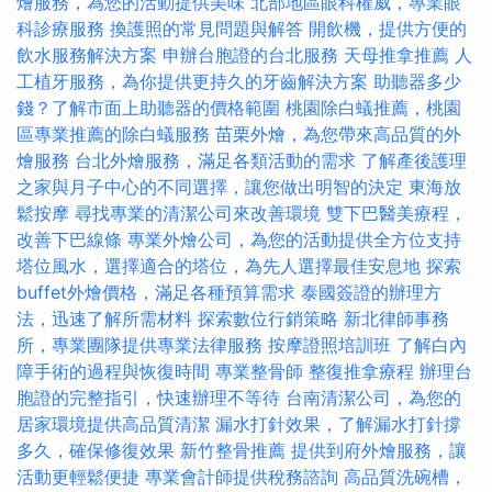
燴服務，為您的活動提供美味
北部地區眼科權威，專業眼
科診療服務
換護照的常見問題與解答
開飲機，提供方便的
飲水服務解決方案
申辦台胞證的台北服務
天母推拿推薦
人
工植牙服務，為你提供更持久的牙齒解決方案
助聽器多少
錢？了解市面上助聽器的價格範圍
桃園除白蟻推薦，桃園
區專業推薦的除白蟻服務
苗栗外燴，為您帶來高品質的外
燴服務
台北外燴服務，滿足各類活動的需求
了解產後護理
之家與月子中心的不同選擇，讓您做出明智的決定
東海放
鬆按摩
尋找專業的清潔公司來改善環境
雙下巴醫美療程，
改善下巴線條
專業外燴公司，為您的活動提供全方位支持
塔位風水，選擇適合的塔位，為先人選擇最佳安息地
探索
buffet外燴價格，滿足各種預算需求
泰國簽證的辦理方
法，迅速了解所需材料
探索數位行銷策略
新北律師事務
所，專業團隊提供專業法律服務
按摩證照培訓班
了解白內
障手術的過程與恢復時間
專業整骨師
整復推拿療程
辦理台
胞證的完整指引，快速辦理不等待
台南清潔公司，為您的
居家環境提供高品質清潔
漏水打針效果，了解漏水打針撐
多久，確保修復效果
新竹整骨推薦
提供到府外燴服務，讓
活動更輕鬆便捷
專業會計師提供稅務諮詢
高品質洗碗槽，