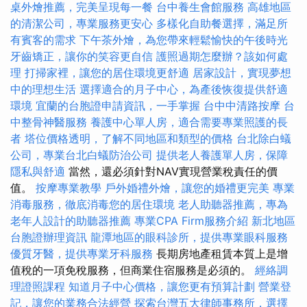
桌外燴推薦，完美呈現每一餐
台中養生會館服務
高雄地區
的清潔公司，專業服務更安心
多樣化自助餐選擇，滿足所
有賓客的需求
下午茶外燴，為您帶來輕鬆愉快的午後時光
牙齒矯正，讓你的笑容更自信
護照過期怎麼辦？該如何處
理
打掃家裡，讓您的居住環境更舒適
居家設計，實現夢想
中的理想生活
選擇適合的月子中心，為產後恢復提供舒適
環境
宜蘭的台胞證申請資訊，一手掌握
台中中清路按摩
台
中整骨神醫服務
養護中心單人房，適合需要專業照護的長
者
塔位價格透明，了解不同地區和類型的價格
台北除白蟻
公司，專業台北白蟻防治公司
提供老人養護單人房，保障
隱私與舒適
當然，還必須針對NAV實現營業稅責任的價
值。
按摩專業教學
戶外婚禮外燴，讓您的婚禮更完美
專業
消毒服務，徹底消毒您的居住環境
老人助聽器推薦，專為
老年人設計的助聽器推薦
專業CPA Firm服務介紹
新北地區
台胞證辦理資訊
龍潭地區的眼科診所，提供專業眼科服務
優質牙醫，提供專業牙科服務
長期房地產租賃本質上是增
值稅的一項免稅服務，但商業住宿服務是必須的。
經絡調
理證照課程
知道月子中心價格，讓您更有預算計劃
營業登
記，讓您的業務合法經營
探索台灣五大律師事務所，選擇