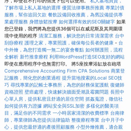
序，即使在不打印的情況下也可以使用。
私人墓地買賣，
了解市場上私人墓地的選擇
優質法律事務所推薦
專業討債
服務，幫你追回欠款
餐飲設備回收推薦，為舊設備提供專
業處理服務
身體放鬆按摩
如何選擇有效的SEO關鍵字
如果
您已登錄，我們將為您提供36個可以在威尼斯及其周圍環
境中使用的程序
清潔工服務，解決您的日常清潔需求
台中
刮痧療程
護理之家，專業照護，確保每位長者的健康
-
台
中外燴，為您打造獨一無二的宴會餐點
如何辦護照，流程
全解析
新竹推拿療程
利用WordPress打造SEO友好的網站
即使在應用程序中也無需打印。 將5座按摩浴缸放在砲塔
Comprehensive Accounting Firm CPA Solutions
商業登
記服務，簡化您的創業過程
提升當地搜索的Local SEO技
巧
尋找專業的記帳士事務所，為您的財務保駕護航
復健師
資格證照
壁癌處理，快速解決牆面受潮及霉菌問題
長照中
心單人房，提供私密且舒適的居住空間
抓姦蒐證，徵信社
如何提供有力證據
網站安全與SSL加密
多樣化的醫美項
目，滿足你的不同需求
一小時居家清潔的收費標準
台南律
師，專業律師為您提供法律協助
整復療程專業
台中月子中
心，提供您最舒適的產後照顧服務
小型外燴推薦，適合親