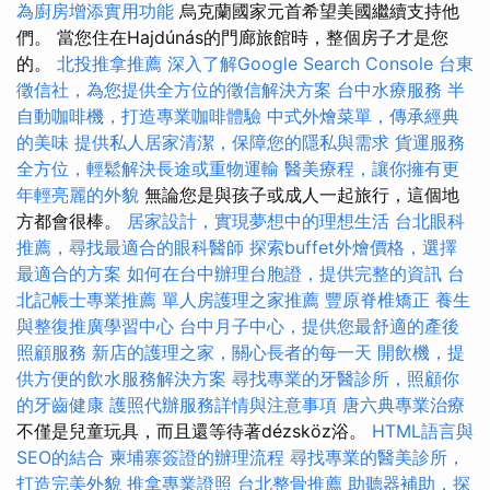
為廚房增添實用功能
烏克蘭國家元首希望美國繼續支持他
們。 當您住在Hajdúnás的門廊旅館時，整個房子才是您
的。
北投推拿推薦
深入了解Google Search Console
台東
徵信社，為您提供全方位的徵信解決方案
台中水療服務
半
自動咖啡機，打造專業咖啡體驗
中式外燴菜單，傳承經典
的美味
提供私人居家清潔，保障您的隱私與需求
貨運服務
全方位，輕鬆解決長途或重物運輸
醫美療程，讓你擁有更
年輕亮麗的外貌
無論您是與孩子或成人一起旅行，這個地
方都會很棒。
居家設計，實現夢想中的理想生活
台北眼科
推薦，尋找最適合的眼科醫師
探索buffet外燴價格，選擇
最適合的方案
如何在台中辦理台胞證，提供完整的資訊
台
北記帳士專業推薦
單人房護理之家推薦
豐原脊椎矯正
養生
與整復推廣學習中心
台中月子中心，提供您最舒適的產後
照顧服務
新店的護理之家，關心長者的每一天
開飲機，提
供方便的飲水服務解決方案
尋找專業的牙醫診所，照顧你
的牙齒健康
護照代辦服務詳情與注意事項
唐六典專業治療
不僅是兒童玩具，而且還等待著dézsköz浴。
HTML語言與
SEO的結合
柬埔寨簽證的辦理流程
尋找專業的醫美診所，
打造完美外貌
推拿專業證照
台北整骨推薦
助聽器補助，探