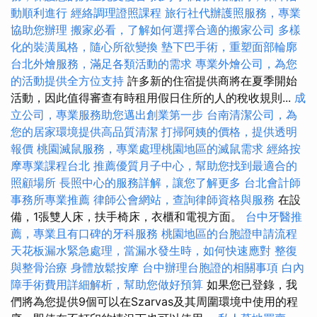
動順利進行
經絡調理證照課程
旅行社代辦護照服務，專業
協助您辦理
搬家必看，了解如何選擇合適的搬家公司
多樣
化的裝潢風格，隨心所欲變換
墊下巴手術，重塑面部輪廓
台北外燴服務，滿足各類活動的需求
專業外燴公司，為您
的活動提供全方位支持
許多新的住宿提供商將在夏季開始
活動，因此值得審查有時租用假日住所的人的稅收規則...
成
立公司，專業服務助您邁出創業第一步
台南清潔公司，為
您的居家環境提供高品質清潔
打掃阿姨的價格，提供透明
報價
桃園滅鼠服務，專業處理桃園地區的滅鼠需求
經絡按
摩專業課程台北
推薦優質月子中心，幫助您找到最適合的
照顧場所
長照中心的服務詳解，讓您了解更多
台北會計師
事務所專業推薦
律師公會網站，查詢律師資格與服務
在設
備，1張雙人床，扶手椅床，衣櫃和電視方面。
台中牙醫推
薦，專業且有口碑的牙科服務
桃園地區的台胞證申請流程
天花板漏水緊急處理，當漏水發生時，如何快速應對
整復
與整骨治療
身體放鬆按摩
台中辦理台胞證的相關事項
白內
障手術費用詳細解析，幫助您做好預算
如果您已登錄，我
們將為您提供9個可以在Szarvas及其周圍環境中使用的程