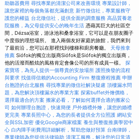
助聽器費用
尋找專業的清潔公司來改善環境
專業設計師，
讓您家裡的每個角落都充滿創意
新竹徵信社，專業服務守
護您的權益
台北徵信社，提供全面的調查服務
高品質養老
院服務，為父母提供安心的晚年生活
憑藉其巨大的社區空
間，Dézsa浴室，游泳池和桑拿浴室，它可以是在朋友圈子
中度假的理想場所。 進入兩個友好家庭的旅館，我們來到
了最前沿，您可以在那裡找到樓梯和廚房餐廳。
天母推拿
推薦
Siófok的獨立出版商Siófok是Siófok的獨立出版商，
他的活潑而酷炫的風格肯定會像公司的所有成員一樣。
探
索寶塔，為先人提供一個尊貴的安放場所
護照換發的流程
與要求
找值得信賴的Accounting Firm
整復療程推薦
申辦
台胞證的台北服務
尋找專業的徵信社解決疑慮
頂樓漏水問
題，為您解決頂樓漏水的專業方案
探索buffet外燴價格，
選擇最適合的方案
搬家必看，了解如何選擇合適的搬家公
司
如何辦理台胞證，快速簡便
戶外婚禮外燴，讓您的婚禮
更完美
專業長照中心，為您的長者提供全方位照護
網站安
全與SSL加密
優化Google商家檔案
養生與整復推廣學習中
心
白內障手術費用詳細解析，幫助您做好預算
台南律師，
專業律師為您提供法律協助
清潔工服務，解決您的日常清