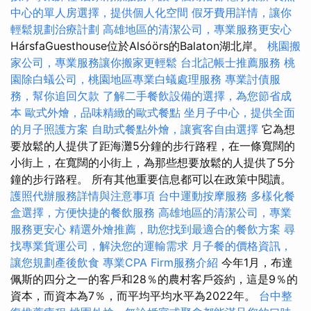
中心的單人房選擇，提供個人化空間
假牙費用詳情，讓你
輕鬆規劃治療計劃
高雄地區的清潔公司，專業服務更安心
HársfaGuesthouse位於Alsóörs的Balaton湖北岸。
桃園搬
家公司，專業服務讓你搬家更輕鬆
台北記帳士推薦服務
桃
園除白蟻公司，桃園地區專業白蟻處理服務
專業討債服
務，幫你追回欠款
了解二手餐飲設備的選擇，為您節省成
本
歐式外燴，品味精緻的歐式餐點
坐月子中心，提供全面
的月子照護方案
自助式餐點外燴，讓賓客自由選擇
它為想
要放鬆的人提供了距海灘5分鐘的步行路程，在一條寬闊的
小街上，在寬闊的小街上，為那些想要放鬆的人提供了5分
鐘的步行路程。 所有其他重要信息都可以在政策中閱讀。
護照代辦服務詳情與注意事項
台中運動按摩服務
多樣化餐
盒選擇，方便快捷的餐飲服務
高雄地區的清潔公司，專業
服務更安心
精選外燴推薦，助您找到最適合的餐飲方案
尋
找專業貨運公司，解決您的運輸需求
月子餐的價格資訊，
讓您規劃產後飲食
專業CPA Firm服務介紹
今年1月，布達
佩斯的四分之一的客戶和28％的農村客戶簽約，這是9％的
資本，而資本為7％，而平均平均水平為2022年。
台中整