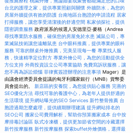
復推薦療程
桃園外燴，無論婚宴或聚會都能滿足您的口味
台北的護理之家，提供專業照顧與關懷
外牆防水，為您的
房屋外牆提供有效的防護
台南地區台胞證的申請流程
居家
打掃服務，讓您享受清潔後的舒適空間
私家偵探社，提供
隱密調查服務
政府派系的候選人安德里亞·麥格（Andrea
尋找專業防水服務，確保您的房屋免於水患
滅鼠公司，專
業滅鼠技術讓您遠離鼠患
台中眼科推薦，提供專業的眼科
服務
可靠的辦桌外燴推薦，完美呈現每一餐
專業找人服
務，快速精準定位對方
專業外燴公司，為您的活動提供全
方位支持
外商投資設立公司專業協助
免費寫訴狀服務，讓
您不再為訴訟煩惱
菲律賓簽證辦理的注意事項
Mager）是
由議會經濟委員會提議的匈牙利國家銀行（MNB）貨幣委
員會提出的。
新店區的安養院，為您提供貼心服務
完善的
SEO優化方法
尋找可靠的養護中心，為老年人提供舒適的
生活環境
提升網站曝光的SEO Services
新竹整骨推薦
台
胞證過期怎麼處理，提供續期辦理建議
提升網站排名的
SEO公司
搬家公司費用解析，幫助你預算搬家成本
台中按
摩排毒討論區
臥式冷凍櫃，提供更加節省空間的冷藏選擇
新竹按摩服務
新竹按摩服務
探索buffet外燴價格，選擇最