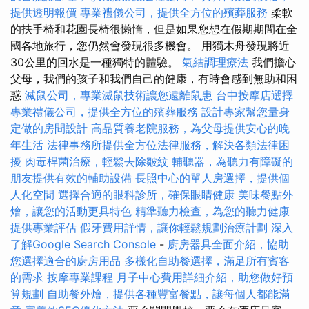
提供透明報價
專業禮儀公司，提供全方位的殯葬服務
柔軟
的扶手椅和花園長椅很懶惰，但是如果您想在假期期間在全
國各地旅行，您仍然會發現很多機會。 用獨木舟發現將近
30公里的回水是一種獨特的體驗。
氣結調理療法
我們擔心
父母，我們的孩子和我們自己的健康，有時會感到無助和困
惑
滅鼠公司，專業滅鼠技術讓您遠離鼠患
台中按摩店選擇
專業禮儀公司，提供全方位的殯葬服務
設計專家幫您量身
定做的房間設計
高品質養老院服務，為父母提供安心的晚
年生活
法律事務所提供全方位法律服務，解決各類法律困
擾
肉毒桿菌治療，輕鬆去除皺紋
輔聽器，為聽力有障礙的
朋友提供有效的輔助設備
長照中心的單人房選擇，提供個
人化空間
選擇合適的眼科診所，確保眼睛健康
美味餐點外
燴，讓您的活動更具特色
精準聽力檢查，為您的聽力健康
提供專業評估
假牙費用詳情，讓你輕鬆規劃治療計劃
深入
了解Google Search Console
-
廚房器具全面介紹，協助
您選擇適合的廚房用品
多樣化自助餐選擇，滿足所有賓客
的需求
按摩專業課程
月子中心費用詳細介紹，助您做好預
算規劃
自助餐外燴，提供各種豐富餐點，讓每個人都能滿