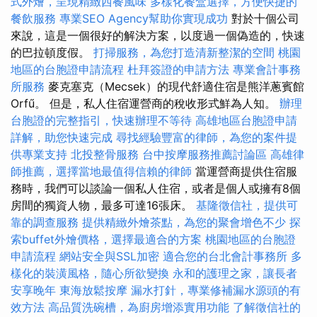
式外燴，呈現精緻西餐風味
多樣化餐盒選擇，方便快捷的
餐飲服務
專業SEO Agency幫助你實現成功
對於十個公司
來說，這是一個很好的解決方案，以度過一個偽造的，快速
的巴拉頓度假。
打掃服務，為您打造清新整潔的空間
桃園
地區的台胞證申請流程
杜拜簽證的申請方法
專業會計事務
所服務
麥克塞克（Mecsek）的現代舒適住宿是熊洋蔥賓館
Orfű。 但是，私人住宿運營商的稅收形式鮮為人知。
辦理
台胞證的完整指引，快速辦理不等待
高雄地區台胞證申請
詳解，助您快速完成
尋找經驗豐富的律師，為您的案件提
供專業支持
北投整骨服務
台中按摩服務推薦討論區
高雄律
師推薦，選擇當地最值得信賴的律師
當運營商提供住宿服
務時，我們可以談論一個私人住宿，或者是個人或擁有8個
房間的獨資人物，最多可達16張床。
基隆徵信社，提供可
靠的調查服務
提供精緻外燴茶點，為您的聚會增色不少
探
索buffet外燴價格，選擇最適合的方案
桃園地區的台胞證
申請流程
網站安全與SSL加密
適合您的台北會計事務所
多
樣化的裝潢風格，隨心所欲變換
永和的護理之家，讓長者
安享晚年
東海放鬆按摩
漏水打針，專業修補漏水源頭的有
效方法
高品質洗碗槽，為廚房增添實用功能
了解徵信社的