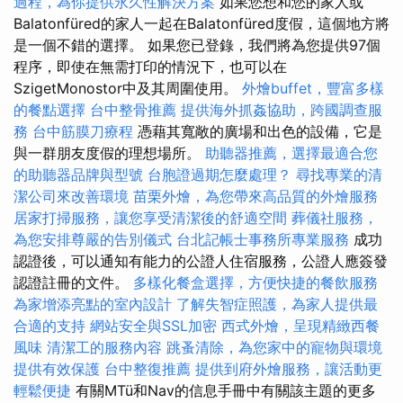
過程，為你提供永久性解決方案
如果您想和您的家人或
Balatonfüred的家人一起在Balatonfüred度假，這個地方將
是一個不錯的選擇。 如果您已登錄，我們將為您提供97個
程序，即使在無需打印的情況下，也可以在
SzigetMonostor中及其周圍使用。
外燴buffet，豐富多樣
的餐點選擇
台中整骨推薦
提供海外抓姦協助，跨國調查服
務
台中筋膜刀療程
憑藉其寬敞的廣場和出色的設備，它是
與一群朋友度假的理想場所。
助聽器推薦，選擇最適合您
的助聽器品牌與型號
台胞證過期怎麼處理？
尋找專業的清
潔公司來改善環境
苗栗外燴，為您帶來高品質的外燴服務
居家打掃服務，讓您享受清潔後的舒適空間
葬儀社服務，
為您安排尊嚴的告別儀式
台北記帳士事務所專業服務
成功
認證後，可以通知有能力的公證人住宿服務，公證人應簽發
認證註冊的文件。
多樣化餐盒選擇，方便快捷的餐飲服務
為家增添亮點的室內設計
了解失智症照護，為家人提供最
合適的支持
網站安全與SSL加密
西式外燴，呈現精緻西餐
風味
清潔工的服務內容
跳蚤清除，為您家中的寵物與環境
提供有效保護
台中整復推薦
提供到府外燴服務，讓活動更
輕鬆便捷
有關MTü和Nav的信息手冊中有關該主題的更多