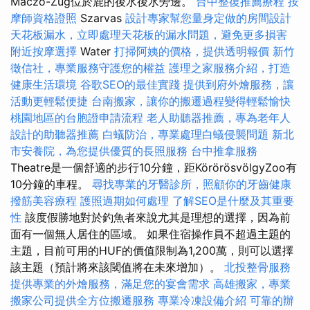
Maczó-Zug位於鹿的後水後水旁邊。
台中整復推薦療程
按
摩師資格證照
Szarvas
設計專家幫您量身定做的房間設計
天花板漏水，立即處理天花板的漏水問題，避免更多損害
附近按摩選擇
Water
打掃阿姨的價格，提供透明報價
新竹
徵信社，專業服務守護您的權益
護理之家服務介紹，打造
健康生活環境
谷歌SEO的最佳實踐
提供到府外燴服務，讓
活動更輕鬆便捷
台南搬家，讓你的搬遷過程變得輕鬆愉快
桃園地區的台胞證申請流程
老人助聽器推薦，專為老年人
設計的助聽器推薦
白蟻防治，專業處理白蟻侵襲問題
新北
市安養院，為您提供優質的長照服務
台中推拿服務
Theatre是一個舒適的步行10分鐘，距KörörösvölgyZoo有
10分鐘的車程。
尋找專業的牙醫診所，照顧你的牙齒健康
撥筋美容療程
護照過期如何處理
了解SEO是什麼及其重要
性
該度假勝地對於釣魚者來說尤其是理想的選擇，因為前
面有一個無人居住的區域。 如果住宿操作員不超過主題的
主題，目前可用的HUF的價值限制為1,200萬，則可以選擇
該主題（預計將來該閾值將在未來增加）。
北投整骨服務
提供專業的外燴服務，滿足您的宴會需求
高雄搬家，專業
搬家公司提供全方位搬遷服務
專業冷凍設備介紹
可靠的辦