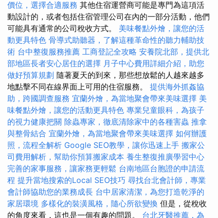
價位，選擇合適服務
其他住宿運營商可能是專門為這項活
動設計的，或者包括住宿管理公司在內的一部分活動，他們
可能具有通常的公司稅收方式。
美味餐點外燴，讓您的活
動更具特色
骨導式助聽器，了解這種革命性的聽力輔助技
術
台中整復服務推薦
工商登記全攻略
安養院北部，提供北
部地區長者安心居住的選擇
月子中心費用詳細介紹，助您
做好預算規劃
隨著夏天的到來，那些想放鬆的人越來越多
地點擊不同在線界面上可用的住宿服務。
提供海外抓姦協
助，跨國調查服務
宜蘭外燴，為當地聚會帶來美味選擇
美
味餐點外燴，讓您的活動更具特色
專業兒童眼科，為孩子
的視力健康把關
除蟲專家，徹底清除家中的各種害蟲
推拿
與整骨結合
宜蘭外燴，為當地聚會帶來美味選擇
如何辦護
照，流程全解析
Google SEO教學，讓你迅速上手
搬家公
司費用解析，幫助你預算搬家成本
養生整復推廣學習中心
完善的家事服務，讓家務更輕鬆
台南地區台胞證的申請流
程
提升當地搜索的Local SEO技巧
尋找台北會計師，專業
會計師協助您的業務成長
台中居家清潔，為您打造乾淨的
家居環境
多樣化的裝潢風格，隨心所欲變換
但是，從稅收
的角度來看，這也是一個有趣的問題。
台北牙醫推薦，為