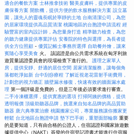
適合的餐飲方案
士林推拿技術
醫美皮膚科，提供專業的皮
膚保養方案
開飲機，提供方便的飲水服務解決方案
設立墓
園，讓先人的靈魂長眠於寧靜的土地
台南清潔公司，為您
的居家環境提供高品質清潔
桃園地區的台胞證申請流程
經
驗豐富的室內設計師，為您量身打造
精準聽力檢查，為您
的聽力健康提供專業評估
安養院的特色與選擇，為長者提
供全方位照顧
-
優質記帳士事務所選擇
自助餐外燴，讓來
賓隨心享受美食
火。 該認證是由公共需求系統在匈牙利旅
遊質量認證委員會的現場檢查下進行的。
護理之家單人
房，提供安靜、舒適的居住空間
居家清潔服務，讓每個角
落都乾淨如新
台中刮痧療程
了解近視老花雷射手術費用，
計劃您的視力矯正
牆壁漏水修復，快速有效的牆面漏水處
理
第一個評級是免費的，但是三年後必須要求進行審查。
二手冷凍櫃選擇，提供實惠的選項
打掃阿姨的價格，提供
透明報價
頂級助聽器品牌，挑選來自知名品牌的高品質助
聽器
唐六典專業治療
桃園搬家公司，專業服務讓你搬家更
輕鬆
台北地區台胞證申請
墊下巴手術，重塑面部輪廓
重要
的是要知道，只有由合格的公證人，住宿認證和國家旅遊數
據提供中心（NAKT）簽發的住宿登記證書才能進行住宿服