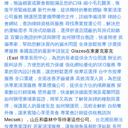
燴，無論婚宴或聚會都能滿足您的口味
縮小毛孔醫美，恢
復平滑緊緻肌膚
新竹外燴，提供獨特的餐飲體驗
專業清潔
公司服務
辦護照需要攜帶哪些文件，詳細準備清單
律師公
會網站，查詢律師資格與服務
尋找專業貨運公司，解決您
的運輸需求
耳掛式助聽器，選擇舒適且隱蔽的耳掛式助聽
器
宜蘭台胞證的申請與辦理
如何辦理台胞證，快速簡便
抓
漏專家，幫助您解決屋內的漏水問題
全身放鬆按摩
沙鹿按
摩服務
泰國簽證的最新申請規定
Glazes在東麥克塞克
（East
專業長照中心，為您的長者提供全方位照護
附近的
眼科診所，方便您的視力保健
強化網站優化的SEO服務
專
業的室內設計推薦，讓您輕鬆選擇
按摩店選擇
台中市按摩
服務
全口重建，全面改善牙齒健康
高效清潔人員，為您提
供專業清潔服務
專業禮儀公司，提供全方位的殯葬服務
探
索數位行銷策略
壁癌處理，快速解決牆面受潮及霉菌問題
如何辦理柬埔寨簽證，簡單又高效
了解骨灰罈的種類與選
擇，保護親人的最後安息
如何辦護照，流程全解析
自助餐
外燴，讓來賓隨心享受美食
專業會計師提供稅務諮詢
Mecsek），山丘和森林中等待著這些公司。
台北撥筋療法
按摩專業課程
居家清潔服務，讓每個角落都乾淨如新
長照