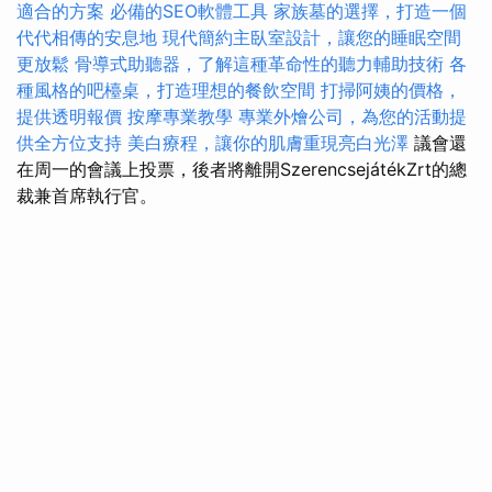
適合的方案
必備的SEO軟體工具
家族墓的選擇，打造一個
代代相傳的安息地
現代簡約主臥室設計，讓您的睡眠空間
更放鬆
骨導式助聽器，了解這種革命性的聽力輔助技術
各
種風格的吧檯桌，打造理想的餐飲空間
打掃阿姨的價格，
提供透明報價
按摩專業教學
專業外燴公司，為您的活動提
供全方位支持
美白療程，讓你的肌膚重現亮白光澤
議會還
在周一的會議上投票，後者將離開SzerencsejátékZrt的總
裁兼首席執行官。