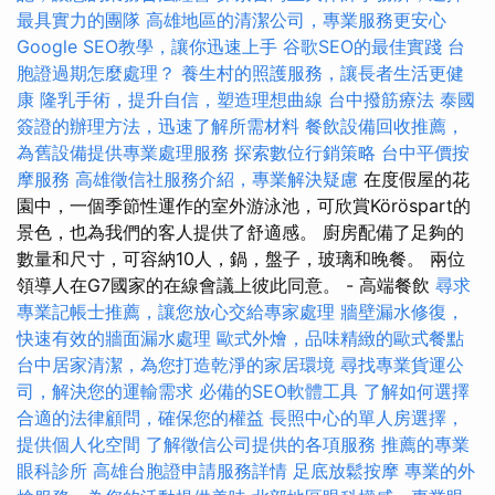
最具實力的團隊
高雄地區的清潔公司，專業服務更安心
Google SEO教學，讓你迅速上手
谷歌SEO的最佳實踐
台
胞證過期怎麼處理？
養生村的照護服務，讓長者生活更健
康
隆乳手術，提升自信，塑造理想曲線
台中撥筋療法
泰國
簽證的辦理方法，迅速了解所需材料
餐飲設備回收推薦，
為舊設備提供專業處理服務
探索數位行銷策略
台中平價按
摩服務
高雄徵信社服務介紹，專業解決疑慮
在度假屋的花
園中，一個季節性運作的室外游泳池，可欣賞Köröspart的
景色，也為我們的客人提供了舒適感。 廚房配備了足夠的
數量和尺寸，可容納10人，鍋，盤子，玻璃和晚餐。 兩位
領導人在G7國家的在線會議上彼此同意。 - 高端餐飲
尋求
專業記帳士推薦，讓您放心交給專家處理
牆壁漏水修復，
快速有效的牆面漏水處理
歐式外燴，品味精緻的歐式餐點
台中居家清潔，為您打造乾淨的家居環境
尋找專業貨運公
司，解決您的運輸需求
必備的SEO軟體工具
了解如何選擇
合適的法律顧問，確保您的權益
長照中心的單人房選擇，
提供個人化空間
了解徵信公司提供的各項服務
推薦的專業
眼科診所
高雄台胞證申請服務詳情
足底放鬆按摩
專業的外