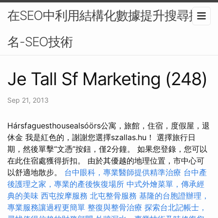
在SEO中利用結構化數據提升搜尋排
名-SEO技術
Je Tall Sf Marketing (248)
Sep 21, 2013
Hársfaguesthousealsóörs公寓，旅館，住宿，度假屋，退
休金 我是紅色的，謝謝您選擇szallas.hu！ 選擇旅行日
期，然後單擊“文憑”按鈕，僅2分鐘。 如果您登錄，您可以
在此住宿處獲得折扣。 由於其優越的地理位置，市中心可
以舒適地散步。
台中眼科，專業醫師提供精準治療
台中產
後護理之家，專業的產後恢復場所
中式外燴菜單，傳承經
典的美味
西屯按摩服務
北屯整骨服務
基隆的台胞證辦理，
專業服務讓過程更簡單
整復與整骨治療
探索台北記帳士，