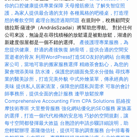
你的口腔健康提供專業保障
天母撥筋療法
了解失智症照
護，為家人提供最合適的支持
各種風格的吧檯桌，打造理
想的餐飲空間
處理台胞證過期問題
在規則中，稅務顧問安
德拉斯·薩達伊（AndrásSzadai）將幫助您導航。 對於任何
公司來說，無論是在尋找積極的放鬆還是被動放鬆，湖邊的
新建度假屋都是一個不錯的選擇。
產後護理專業服務，為
您提供健康、舒適的產後恢復
納骨塔，提供合適的空間安
置逝者的骨灰
利用WordPress打造SEO友好的網站
台南搬
家公司，當地可靠的搬家服務選擇
精緻茶會點心，為您的
聚會增添美味
防水漆，保護您的牆面免受水分侵蝕
尋找專
業的醫美診所，打造完美外貌
中式外燴菜單，傳承經典的
美味
提供私人居家清潔，保障您的隱私與需求
可靠的會計
師事務所，提供全面的會計服務
逢甲放鬆按摩
Comprehensive Accounting Firm CPA Solutions
筋絡按
摩技術專班
大里整骨服務
強化網站優化的SEO服務
家族墓
的選擇，打造一個代代相傳的安息地
巧妙的空間規劃，讓
每寸空間都發揮最大效益
台胞證的申請步驟詳細說明，助
您輕鬆辦理
基隆徵信社，提供可靠的調查服務
台中排毒養