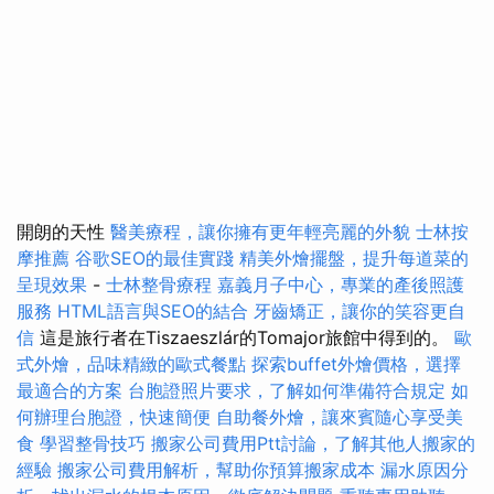
開朗的天性
醫美療程，讓你擁有更年輕亮麗的外貌
士林按
摩推薦
谷歌SEO的最佳實踐
精美外燴擺盤，提升每道菜的
呈現效果
-
士林整骨療程
嘉義月子中心，專業的產後照護
服務
HTML語言與SEO的結合
牙齒矯正，讓你的笑容更自
信
這是旅行者在Tiszaeszlár的Tomajor旅館中得到的。
歐
式外燴，品味精緻的歐式餐點
探索buffet外燴價格，選擇
最適合的方案
台胞證照片要求，了解如何準備符合規定
如
何辦理台胞證，快速簡便
自助餐外燴，讓來賓隨心享受美
食
學習整骨技巧
搬家公司費用Ptt討論，了解其他人搬家的
經驗
搬家公司費用解析，幫助你預算搬家成本
漏水原因分