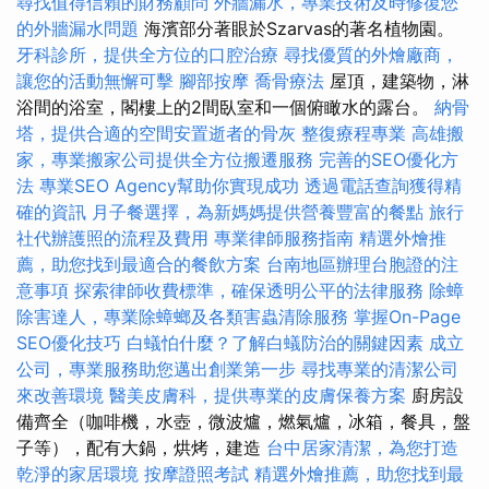
尋找值得信賴的財務顧問
外牆漏水，專業技術及時修復您
的外牆漏水問題
海濱部分著眼於Szarvas的著名植物園。
牙科診所，提供全方位的口腔治療
尋找優質的外燴廠商，
讓您的活動無懈可擊
腳部按摩
喬骨療法
屋頂，建築物，淋
浴間的浴室，閣樓上的2間臥室和一個俯瞰水的露台。
納骨
塔，提供合適的空間安置逝者的骨灰
整復療程專業
高雄搬
家，專業搬家公司提供全方位搬遷服務
完善的SEO優化方
法
專業SEO Agency幫助你實現成功
透過電話查詢獲得精
確的資訊
月子餐選擇，為新媽媽提供營養豐富的餐點
旅行
社代辦護照的流程及費用
專業律師服務指南
精選外燴推
薦，助您找到最適合的餐飲方案
台南地區辦理台胞證的注
意事項
探索律師收費標準，確保透明公平的法律服務
除蟑
除害達人，專業除蟑螂及各類害蟲清除服務
掌握On-Page
SEO優化技巧
白蟻怕什麼？了解白蟻防治的關鍵因素
成立
公司，專業服務助您邁出創業第一步
尋找專業的清潔公司
來改善環境
醫美皮膚科，提供專業的皮膚保養方案
廚房設
備齊全（咖啡機，水壺，微波爐，燃氣爐，冰箱，餐具，盤
子等），配有大鍋，烘烤，建造
台中居家清潔，為您打造
乾淨的家居環境
按摩證照考試
精選外燴推薦，助您找到最