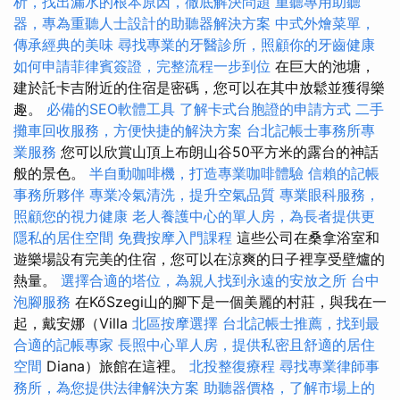
析，找出漏水的根本原因，徹底解決問題
重聽專用助聽
器，專為重聽人士設計的助聽器解決方案
中式外燴菜單，
傳承經典的美味
尋找專業的牙醫診所，照顧你的牙齒健康
如何申請菲律賓簽證，完整流程一步到位
在巨大的池塘，
建於託卡吉附近的住宿是密碼，您可以在其中放鬆並獲得樂
趣。
必備的SEO軟體工具
了解卡式台胞證的申請方式
二手
攤車回收服務，方便快捷的解決方案
台北記帳士事務所專
業服務
您可以欣賞山頂上布朗山谷50平方米的露台的神話
般的景色。
半自動咖啡機，打造專業咖啡體驗
信賴的記帳
事務所夥伴
專業冷氣清洗，提升空氣品質
專業眼科服務，
照顧您的視力健康
老人養護中心的單人房，為長者提供更
隱私的居住空間
免費按摩入門課程
這些公司在桑拿浴室和
遊樂場設有完美的住宿，您可以在涼爽的日子裡享受壁爐的
熱量。
選擇合適的塔位，為親人找到永遠的安放之所
台中
泡腳服務
在KőSzegi山的腳下是一個美麗的村莊，與我在一
起，戴安娜（Villa
北區按摩選擇
台北記帳士推薦，找到最
合適的記帳專家
長照中心單人房，提供私密且舒適的居住
空間
Diana）旅館在這裡。
北投整復療程
尋找專業律師事
務所，為您提供法律解決方案
助聽器價格，了解市場上的