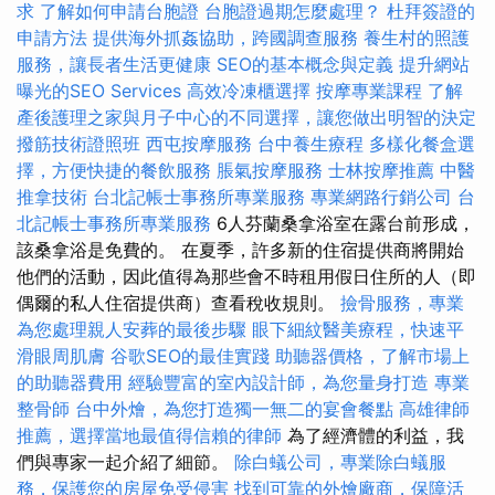
求
了解如何申請台胞證
台胞證過期怎麼處理？
杜拜簽證的
申請方法
提供海外抓姦協助，跨國調查服務
養生村的照護
服務，讓長者生活更健康
SEO的基本概念與定義
提升網站
曝光的SEO Services
高效冷凍櫃選擇
按摩專業課程
了解
產後護理之家與月子中心的不同選擇，讓您做出明智的決定
撥筋技術證照班
西屯按摩服務
台中養生療程
多樣化餐盒選
擇，方便快捷的餐飲服務
脹氣按摩服務
士林按摩推薦
中醫
推拿技術
台北記帳士事務所專業服務
專業網路行銷公司
台
北記帳士事務所專業服務
6人芬蘭桑拿浴室在露台前形成，
該桑拿浴是免費的。 在夏季，許多新的住宿提供商將開始
他們的活動，因此值得為那些會不時租用假日住所的人（即
偶爾的私人住宿提供商）查看稅收規則。
撿骨服務，專業
為您處理親人安葬的最後步驟
眼下細紋醫美療程，快速平
滑眼周肌膚
谷歌SEO的最佳實踐
助聽器價格，了解市場上
的助聽器費用
經驗豐富的室內設計師，為您量身打造
專業
整骨師
台中外燴，為您打造獨一無二的宴會餐點
高雄律師
推薦，選擇當地最值得信賴的律師
為了經濟體的利益，我
們與專家一起介紹了細節。
除白蟻公司，專業除白蟻服
務，保護您的房屋免受侵害
找到可靠的外燴廠商，保障活