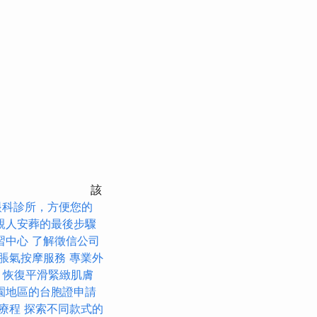
該
眼科診所，方便您的
親人安葬的最後步驟
習中心
了解徵信公司
脹氣按摩服務
專業外
，恢復平滑緊緻肌膚
園地區的台胞證申請
復療程
探索不同款式的