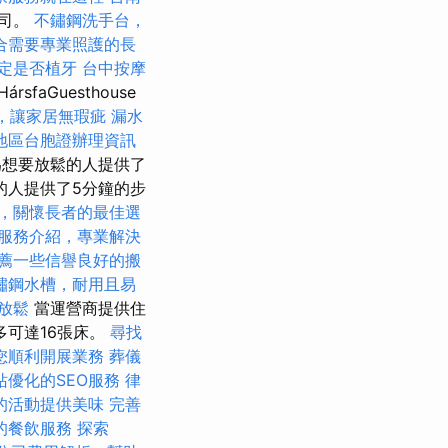
公司。
不鏽鋼洗手台，
合需要專業照護的長
定是否植牙
台中按摩
HársfaGuesthouse
，讓家居無瑕疵
漏水
地區台胞證辦理資訊
為想要放鬆的人提供了
的人提供了5分鐘的步
，關懷長者的最佳選
服務介紹，專業解決
薦一些信譽良好的搬
鏽鋼水槽，耐用且易
頸放鬆
當運營商提供住
多可達16張床。
尋找
您順利開展業務
葬儀
站優化的SEO服務
律
的活動提供美味
完善
的餐飲服務
探索