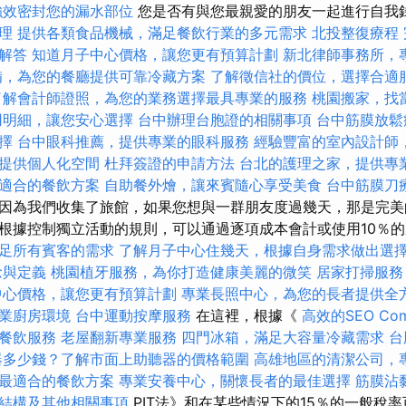
強效密封您的漏水部位
您是否有與您最親愛的朋友一起進行自我
理
提供各類食品機械，滿足餐飲行業的多元需求
北投整復療程
解答
知道月子中心價格，讓您更有預算計劃
新北律師事務所，
備，為您的餐廳提供可靠冷藏方案
了解徵信社的價位，選擇合適
了解會計師證照，為您的業務選擇最具專業的服務
桃園搬家，找
用明細，讓您安心選擇
台中辦理台胞證的相關事項
台中筋膜放鬆
擇
台中眼科推薦，提供專業的眼科服務
經驗豐富的室內設計師
提供個人化空間
杜拜簽證的申請方法
台北的護理之家，提供專
適合的餐飲方案
自助餐外燴，讓來賓隨心享受美食
台中筋膜刀
因為我們收集了旅館，如果您想與一群朋友度過幾天，那是完美
根據控制獨立活動的規則，可以通過逐項成本會計或使用10％
足所有賓客的需求
了解月子中心住幾天，根據自身需求做出選
念與定義
桃園植牙服務，為你打造健康美麗的微笑
居家打掃服務
中心價格，讓您更有預算計劃
專業長照中心，為您的長者提供全
業廚房環境
台中運動按摩服務
在這裡，根據《
高效的SEO Co
餐飲服務
老屋翻新專業服務
四門冰箱，滿足大容量冷藏需求
台
器多少錢？了解市面上助聽器的價格範圍
高雄地區的清潔公司，
最適合的餐飲方案
專業安養中心，關懷長者的最佳選擇
筋膜沾
結構及其他相關事項
PIT法》和在某些情況下的15％的一般稅率