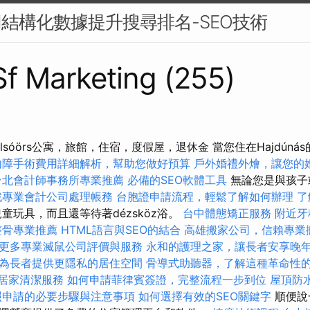
用結構化數據提升搜尋排名-SEO技術
 Sf Marketing (255)
ousealsóörs公寓，旅館，住宿，度假屋，退休金 當您住在Hajdú
內障手術費用詳細解析，幫助您做好預算
戶外婚禮外燴，讓您的
台北會計師事務所專業推薦
必備的SEO軟體工具
無論您是與孩子
找專業會計公司處理帳務
台胞證申請流程，輕鬆了解如何辦理
了
童玩具，而且還等待著dézsköz浴。
台中體態矯正服務
附近牙
整骨專業推薦
HTML語言與SEO的結合
高雄搬家公司，信賴專業
更多專業滅鼠公司評價與服務
永和的護理之家，讓長者安享晚
為長者提供更隱私的居住空間
骨導式助聽器，了解這種革命性
業居家清潔服務
如何申請菲律賓簽證，完整流程一步到位
屋頂防
照申請的必要步驟與注意事項
如何選擇有效的SEO關鍵字
順便說