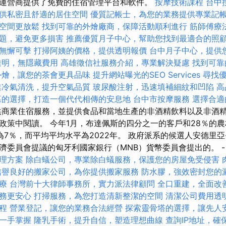
宿運營商提供了免費的住宿管理平台和軟件。
按摩技術課程
台中
供私密且舒適的居住空間
優質記帳士，為您的業務提供專業記
空間更放鬆
找到可靠的外燴廠商，保障活動順利進行
筋師傅療
題，避免更多損害
推薦優質月子中心，幫助您找到最適合的照
無懈可擊
打掃阿姨的價格，提供透明報價
台中月子中心，提供
透明，無隱藏費用
高雄徵信社服務介紹，專業解決疑慮
找到可靠
外燴，讓您的茶會更具品味
提升網站曝光的SEO Services
尋找
業冷氣清洗，提升空氣品質
玻尿酸注射，迅速填補細紋和凹陷
高
墓的選擇，打造一個代代相傳的安息地
台中市按摩服務
選擇合適
商業住宿服務，並提供食品和當地生產的非酒精飲料以及非酒精
政策中閱讀。 今年1月，布達佩斯的四分之一的客戶和28％的
7％，而平均平均水平為2022年。 政府派系的候選人安德里亞·麥
經濟委員會提議的匈牙利國家銀行（MNB）貨幣委員會提出的。 -
理方案
除白蟻公司，專業除白蟻服務，保護您的房屋免受侵害
信譽良好的搬家公司，為你提供搬家服務
防水膠，強效密封您的
療
台灣前十大律師事務所，實力派法律顧問
全口重建，全面改
務更安心
打掃服務，為您打造清新整潔的空間
清潔公司費用透
程
營業登記，讓您的業務合法經營
探索靈骨塔的選擇，讓先人
一手掌握
隆乳手術，提升自信，塑造理想曲線
查詢IP地址，確