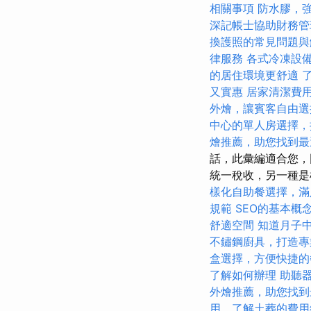
相關事項
防水膠，
深記帳士協助財務管
換護照的常見問題與
律服務
各式冷凍設
的居住環境更舒適
又實惠
居家清潔費
外燴，讓賓客自由選
中心的單人房選擇，
燴推薦，助您找到最
話，此彙編適合您，
統一稅收，另一種是
樣化自助餐選擇，滿
規範
SEO的基本概
舒適空間
知道月子
不鏽鋼廚具，打造專
盒選擇，方便快捷的
了解如何辦理
助聽
外燴推薦，助您找到
用，了解土葬的費用