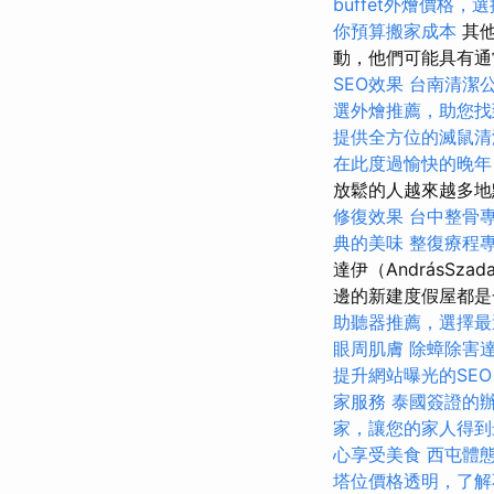
buffet外燴價格
你預算搬家成本
其他
動，他們可能具有
SEO效果
台南清潔
選外燴推薦，助您找
提供全方位的滅鼠清
在此度過愉快的晚年
放鬆的人越來越多地
修復效果
台中整骨
典的美味
整復療程
達伊（AndrásS
邊的新建度假屋都
助聽器推薦，選擇最
眼周肌膚
除蟑除害
提升網站曝光的SEO Se
家服務
泰國簽證的
家，讓您的家人得到
心享受美食
西屯體
塔位價格透明，了解