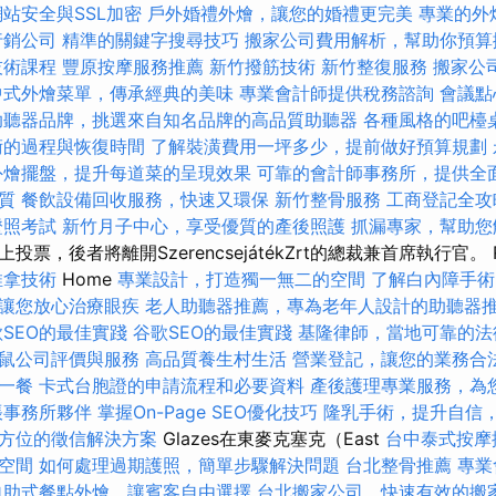
網站安全與SSL加密
戶外婚禮外燴，讓您的婚禮更完美
專業的外
行銷公司
精準的關鍵字搜尋技巧
搬家公司費用解析，幫助你預算
技術課程
豐原按摩服務推薦
新竹撥筋技術
新竹整復服務
搬家公司
中式外燴菜單，傳承經典的美味
專業會計師提供稅務諮詢
會議點
助聽器品牌，挑選來自知名品牌的高品質助聽器
各種風格的吧檯
術的過程與恢復時間
了解裝潢費用一坪多少，提前做好預算規劃
外燴擺盤，提升每道菜的呈現效果
可靠的會計師事務所，提供全
質
餐飲設備回收服務，快速又環保
新竹整骨服務
工商登記全攻
證照考試
新竹月子中心，享受優質的產後照護
抓漏專家，幫助您
，後者將離開SzerencsejátékZrt的總裁兼首席執行官。 Radi
推拿技術
Home
專業設計，打造獨一無二的空間
了解白內障手術
讓您放心治療眼疾
老人助聽器推薦，專為老年人設計的助聽器
SEO的最佳實踐
谷歌SEO的最佳實踐
基隆律師，當地可靠的法
鼠公司評價與服務
高品質養生村生活
營業登記，讓您的業務合
一餐
卡式台胞證的申請流程和必要資料
產後護理專業服務，為
帳事務所夥伴
掌握On-Page SEO優化技巧
隆乳手術，提升自信
方位的徵信解決方案
Glazes在東麥克塞克（East
台中泰式按摩
空間
如何處理過期護照，簡單步驟解決問題
台北整骨推薦
專業
自助式餐點外燴，讓賓客自由選擇
台北搬家公司，快速有效的搬