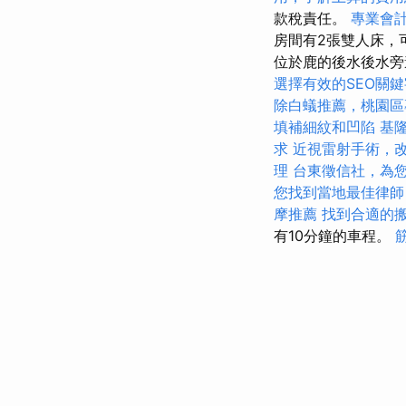
款稅責任。
專業會
房間有2張雙人床，
位於鹿的後水後水
選擇有效的SEO關鍵
除白蟻推薦，桃園區
填補細紋和凹陷
基
求
近視雷射手術，
理
台東徵信社，為
您找到當地最佳律師
摩推薦
找到合適的
有10分鐘的車程。