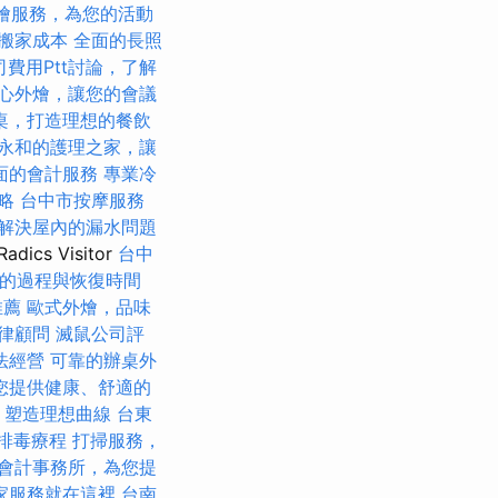
燴服務，為您的活動
搬家成本
全面的長照
費用Ptt討論，了解
心外燴，讓您的會議
桌，打造理想的餐飲
永和的護理之家，讓
面的會計服務
專業冷
略
台中市按摩服務
解決屋內的漏水問題
cs Visitor
台中
的過程與恢復時間
推薦
歐式外燴，品味
律顧問
滅鼠公司評
法經營
可靠的辦桌外
您提供健康、舒適的
，塑造理想曲線
台東
排毒療程
打掃服務，
會計事務所，為您提
家服務就在這裡
台南