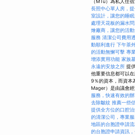
（MTü）為私人住
長照中心單人房，提
室設計，讓您的睡眠
處理天花板的漏水問
燴廠商，讓您的活動
服務
清潔公司費用
動順利進行
下午茶
的活動無懈可擊
專
增添實用功能
家族
永遠的安放之所
提供
他重要信息都可以在
9％的資本，而資本為
Mager）是由議會
服務，快速有效的辦
去除皺紋
推薦一些
提供全方位的口腔治
的清潔公司，專業服
地區的台胞證申請流
的台胞證申請資訊，