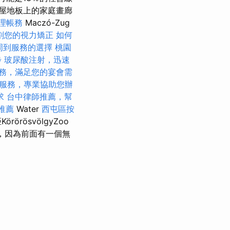
屋地板上的家庭畫廊
理帳務
Maczó-Zug
劃您的視力矯正
如何
周到服務的選擇
桃園
步
玻尿酸注射，迅速
務，滿足您的宴會需
服務，專業協助您辦
求
台中律師推薦，幫
推薦
Water
西屯區按
örösvölgyZoo
，因為前面有一個無