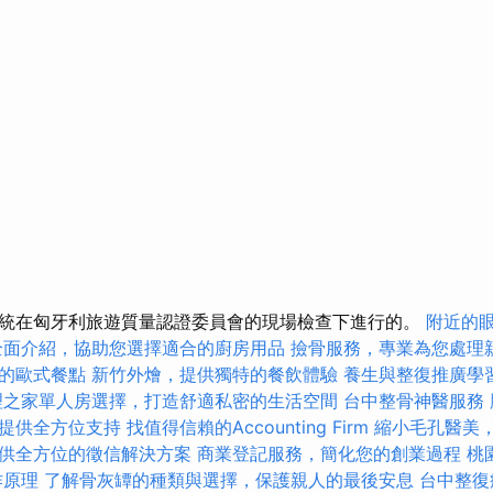
統在匈牙利旅遊質量認證委員會的現場檢查下進行的。
附近的
全面介紹，協助您選擇適合的廚房用品
撿骨服務，專業為您處理
的歐式餐點
新竹外燴，提供獨特的餐飲體驗
養生與整復推廣學
理之家單人房選擇，打造舒適私密的生活空間
台中整骨神醫服務
提供全方位支持
找值得信賴的Accounting Firm
縮小毛孔醫美
供全方位的徵信解決方案
商業登記服務，簡化您的創業過程
桃
作原理
了解骨灰罈的種類與選擇，保護親人的最後安息
台中整