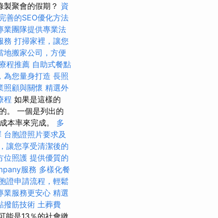
錄製聚會的假期？
資
完善的SEO優化方法
專業團隊提供專業法
服務
打掃家裡，讓您
當地搬家公司，方便
療程推薦
自助式餐點
，為您量身打造
長照
業照顧與關懷
精選外
療程
如果是這樣的
的。 一個是列出的
的成本率來完成。
多
擇
台胞證照片要求及
，讓您享受清潔後的
方位照護
提供優質的
mpany服務
多樣化餐
胞證申請流程，輕鬆
專業服務更安心
精選
黏撥筋技術
土葬費
可能是13％的社會繳