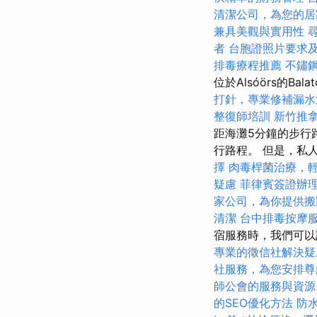
清潔公司，為您的居
兼具美觀與實用性
者
台胞證照片要求
排毒療程推薦
不鏽
位於Alsóörs的Bal
打針，專業修補漏水
整復師培訓
新竹推
距海灘5分鐘的步行
行路程。 但是，私
擇
肉毒桿菌治療，
疑慮
菲律賓簽證辦
家公司，為你提供搬
清潔
台中排毒按摩
宿服務時，我們可以
專業的徵信社解決疑
社服務，為您安排尊
師公會的服務與資源
的SEO優化方法
防