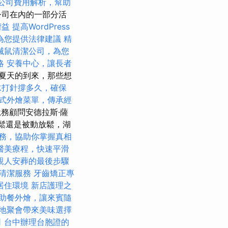
公司費用解析，幫助
公司在內的一部分活
權益
提高WordPress
為您提供法律建議
精
滅鼠清潔公司，為您
略
安養中心，讓長者
夏天的到來，那些想
水打針撐多久，確保
式外燴菜單，傳承經
務顧問安德拉斯·薩
放鬆還是被動放鬆，湖
務，協助你掌握真相
醫美療程，快速平滑
親人安葬的最後步驟
清潔服務
牙齒矯正專
居住環境
新店護理之
助餐外燴，讓來賓隨
地聚會帶來美味選擇
司
台中辦理台胞證的