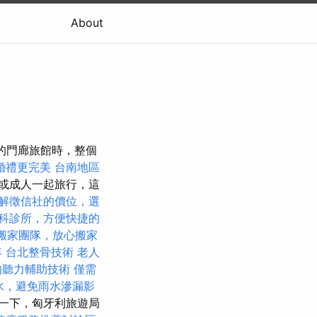
About
nás的門廊旅館時，整個
婚禮更完美
台南地區
或成人一起旅行，這
解徵信社的價位，選
科診所，方便快捷的
搬家團隊，放心搬家
年
台北整骨技術
老人
的聽力輔助技術
僅需
水，避免雨水滲漏影
一下，匈牙利旅遊局