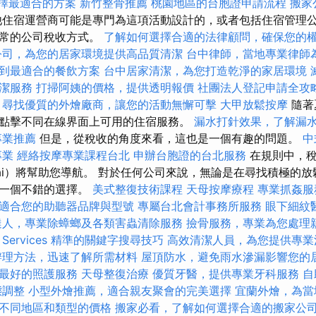
，選擇最適合的方案
新竹整骨推薦
桃園地區的台胞證申請流程
搬家
住宿運營商可能是專門為這項活動設計的，或者包括住宿管理
通常的公司稅收方式。
了解如何選擇合適的法律顧問，確保您的
公司，為您的居家環境提供高品質清潔
台中律師，當地專業律師
到最適合的餐飲方案
台中居家清潔，為您打造乾淨的家居環境
潔服務
打掃阿姨的價格，提供透明報價
社團法人登記申請全攻
尋找優質的外燴廠商，讓您的活動無懈可擊
大甲放鬆按摩
隨著
點擊不同在線界面上可用的住宿服務。
漏水打針效果，了解漏
專業推薦
但是，從稅收的角度來看，這也是一個有趣的問題。
中
專業
經絡按摩專業課程台北
申辦台胞證的台北服務
在規則中，稅
zadai）將幫助您導航。 對於任何公司來說，無論是在尋找積極的
是一個不錯的選擇。
美式整復技術課程
天母按摩療程
專業抓姦服
適合您的助聽器品牌與型號
專屬台北會計事務所服務
眼下細紋
達人，專業除蟑螂及各類害蟲清除服務
撿骨服務，專業為您處理
rvices
精準的關鍵字搜尋技巧
高效清潔人員，為您提供專業
辦理方法，迅速了解所需材料
屋頂防水，避免雨水滲漏影響您的
最好的照護服務
天母整復治療
優質牙醫，提供專業牙科服務
自
態調整
小型外燴推薦，適合親友聚會的完美選擇
宜蘭外燴，為當
不同地區和類型的價格
搬家必看，了解如何選擇合適的搬家公