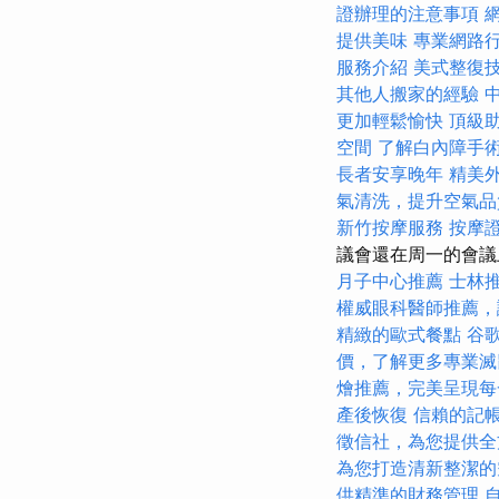
證辦理的注意事項
提供美味
專業網路
服務介紹
美式整復
其他人搬家的經驗
更加輕鬆愉快
頂級
空間
了解白內障手
長者安享晚年
精美
氣清洗，提升空氣品
新竹按摩服務
按摩
議會還在周一的會議上投票
月子中心推薦
士林
權威眼科醫師推薦，
精緻的歐式餐點
谷歌
價，了解更多專業滅
燴推薦，完美呈現每
產後恢復
信賴的記
徵信社，為您提供全
為您打造清新整潔的
供精準的財務管理