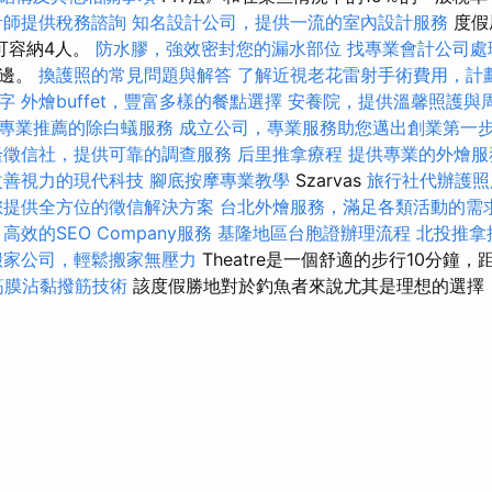
計師提供稅務諮詢
知名設計公司，提供一流的室內設計服務
度假
可容納4人。
防水膠，強效密封您的漏水部位
找專業會計公司處
旁邊。
換護照的常見問題與解答
了解近視老花雷射手術費用，計
字
外燴buffet，豐富多樣的餐點選擇
安養院，提供溫馨照護與
專業推薦的除白蟻服務
成立公司，專業服務助您邁出創業第一
隆徵信社，提供可靠的調查服務
后里推拿療程
提供專業的外燴服
改善視力的現代科技
腳底按摩專業教學
Szarvas
旅行社代辦護照
您提供全方位的徵信解決方案
台北外燴服務，滿足各類活動的需
高效的SEO Company服務
基隆地區台胞證辦理流程
北投推拿
搬家公司，輕鬆搬家無壓力
Theatre是一個舒適的步行10分鐘，距Kör
筋膜沾黏撥筋技術
該度假勝地對於釣魚者來說尤其是理想的選擇