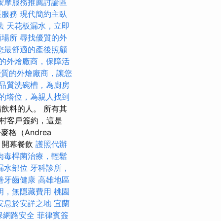
按摩服務推薦討論區
帳服務
現代簡約主臥
法
天花板漏水，立即
顧場所
尋找優質的外
您最舒適的產後照顧
的外燴廠商，保障活
優質的外燴廠商，讓您
品質洗碗槽，為廚房
的塔位，為親人找到
飲料的人。 所有其
農村客戶簽約，這是
格（Andrea
 開幕餐飲
護照代辦
肉毒桿菌治療，輕鬆
漏水部位
牙科診所，
善牙齒健康
高雄地區
明，無隱藏費用
桃園
安息於安詳之地
宜蘭
保網路安全
菲律賓簽