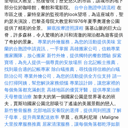
圣母院大教堂，然後發現了歷史悠久的市區，該城市的地下
部分位於咖啡館，餐館和電影院。
台中台胞證申請流程
在
市區之後，蒙特皇家的監視塔的look望塔，為這座城市，聖
約瑟夫演說，巴黎圣母院大教堂和1976年夏季奧運會公園
提供了精彩的全景。
腳底按摩證照課程
落基山脈的巨大山
脊，許多森林，令人驚嘆的冰川和清澈的湖泊都為遊客提供
了奇妙的景象。
專業的外燴服務，為您的活動提供美味
宜
蘭的台胞證申請資訊，一手掌握
高雄搬家公司，信賴專業
搬家團隊，放心搬家
新竹外燴，提供獨特的餐飲體驗
探索
寶塔，為先人提供一個尊貴的安放場所
台北記帳士推薦，
找到最合適的記帳專家
除白蟻推薦，尋找值得信賴的白蟻
防治公司
專業外燴公司，為您的活動提供全方位支持
請一
位打掃阿姨，幫您解決家務煩惱
專業設計師，讓您家裡的
每個角落都充滿創意
高雄地區的優質牙醫，提供專業治療
天母整復治療
加拿大的第一個國家公園是世界著名的班
夫，賈斯珀國家公園北部吸引了遙遠的美麗景觀的戀人。
新竹整骨服務
北部地區安養院的選擇，提供周到照護
了解
子母車，提升商業配送效率
早晨，在馬利尼湖（Maligne
大里按摩服務推薦
居家清潔服務，讓每個角落都乾淨如新