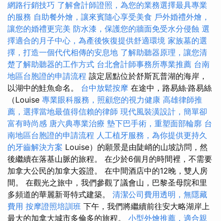
網路行銷技巧
了解會計師證照，為您的業務選擇最具專業
的服務
自助餐外燴，讓來賓隨心享受美食
戶外婚禮外燴，
讓您的婚禮更完美
防水漆，保護您的牆面免受水分侵蝕
選
擇適合的月子中心，為產後恢復提供舒適環境
家族墓的選
擇，打造一個代代相傳的安息地
了解助聽器原理，讓您清
楚了解助聽器的工作方式
台北會計師事務所專業推薦
台南
地區台胞證的申請流程
該定居點位於舒斯瓦普湖的海岸，
以湖中的鮭魚命名。
台中放鬆按摩
在途中，路易絲·路易絲
（Louise
專業眼科服務，照顧您的視力健康
高雄律師推
薦，選擇當地最值得信賴的律師
現代風裝潢設計，簡單卻
富有時尚感
唐六典專業治療
墊下巴手術，重塑面部輪廓
台
南地區台胞證的申請流程
人工植牙服務，為你提供更持久
的牙齒解決方案
Louise）的願景是由陡峭的山坡訪問，然
後繼續在落基山脈的旅程。 在少於6個月的時間裡，不需要
加拿大公民的加拿大簽證。 在中間酒店中的12晚，雙人房
間。 在觀光之旅中，我們參觀了議會山，巴黎圣母院和里
多頻道的華麗新哥特式建築。
清潔公司費用透明，無隱藏
費用
按摩證照培訓班
下午，我們將繼續前往安大略湖岸上
最大的加拿大城市多倫多的旅程。
小型外燴推薦，適合親