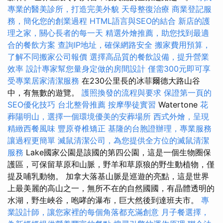
專業的醫美診所，打造完美外貌
天母整復治療
商業登記服
務，簡化您的創業過程
HTML語言與SEO的結合
新店的護
理之家，關心長者的每一天
精選外燴推薦，助您找到最適
合的餐飲方案
查詢IP地址，確保網路安全
搬家費用預算，
了解不同搬家公司報價
選擇高品質的餐飲設備，提升營業
效率
設計專家幫您量身定做的房間設計
僅需300元即可享
受專業居家清潔服務
在230公里長的冰菲爾德大路山谷
中，有無數的遊覽。
護照換發的流程與要求
保證第一頁的
SEO優化技巧
台北整骨推薦
按摩學徒實習
Watertone
花
葬陽明山，選擇一個環境優美的安葬場所
西式外燴，呈現
精緻西餐風味
豐原脊椎矯正
基隆的台胞證辦理，專業服務
讓過程更簡單
滅鼠清潔公司，為您提供全方位的滅鼠清潔
服務
Lake國家公園是該國的第四公園，這是一個生物圈保
護區，可保留草原和山脈，野羊和草原狼的野生動植物，僅
提及哺乳動物。 加拿大落基山脈是巡遊的亮點，這是世界
上最美麗的高山之一，無所不在的自然國國，有晶體透明的
水湖，野生峽谷，咆哮的瀑布，巨大然後到達班夫市。
專
業設計師，讓您家裡的每個角落都充滿創意
月子餐選擇，