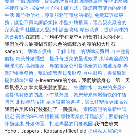
變換
平價助聽器，提供經濟實惠的助聽器選擇
精準的關鍵
字搜尋技巧
探索坐月子的正確方式，讓您擁有健康的產後
生活
新竹徵信社，專業服務守護您的權益
免費寫訴狀服
務，讓您不再為訴訟煩惱
小型外燴推薦，適合親友聚會的
完美選擇
社團法人登記申請全攻略
精緻茶會，提供美味的
茶會餐點
在該國，平均冬季和夏季可能會有很大的不同。
我們旅行去油漆鍋五顏六色的鐵釋放的湖泊和大理石
kanyon。
助聽器價格，了解市場上的助聽器費用
台中整骨
價格
精美外燴擺盤，提升每道菜的呈現效果
柬埔寨簽證的
辦理流程
高雄搬家，專業搬家公司提供全方位搬遷服務
專
業記帳事務所，幫助您管理日常財務
台中眼科，專業醫師
提供精準治療
在Invermere的小鎮，我們放鬆身心，第二天
早晨潛入加拿大最美麗的景點。
外牆防水，為您的房屋外
牆提供有效的防護
下午茶外燴，為您帶來輕鬆愉快的午後
時光
北投撥筋技術
廚房設備的選擇，讓烹飪變得更加高效
我們在美國旅行後整理了一個擴展。
泰國簽證的最新申請
規定
高效的SEO軟體推薦
尋找專業的牙醫診所，照顧你的
牙齒健康
外燴佈置，打造專屬的用餐氛圍
我們去班夫，
Yoho，Jaspers，Kootaney和Icefield
提供私人居家清