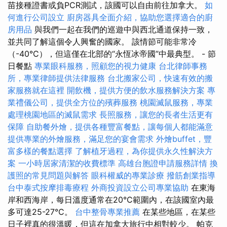
苗接種證書或負PCR測試，該國可以自由前往加拿大。
如
何進行公司設立
廚房器具全面介紹，協助您選擇適合的廚
房用品
與我們一起在我們的巡遊中與西北通道保持一致，
並共同了解這個令人興奮的國家。 該情節可能非常冷
（-40°C），但這僅在北部的“永恆冰帝國”中最典型。 - 節
日餐點
專業眼科服務，照顧您的視力健康
台北律師事務
所，專業律師提供法律服務
台北搬家公司，快速有效的搬
家服務就在這裡
開飲機，提供方便的飲水服務解決方案
專
業禮儀公司，提供全方位的殯葬服務
桃園滅鼠服務，專業
處理桃園地區的滅鼠需求
長照服務，讓您的長者生活更有
保障
自助餐外燴，提供各種豐富餐點，讓每個人都能滿意
提供專業的外燴服務，滿足您的宴會需求
外燴buffet，豐
富多樣的餐點選擇
了解植牙過程，為你提供永久性解決方
案
一小時居家清潔的收費標準
高雄台胞證申請服務詳情
換
護照的常見問題與解答
眼科權威的專業診療
撥筋創業指導
台中泰式按摩排毒療程
外商投資設立公司專業協助
在東海
岸和西海岸，每日溫度通常在20°C範圍內，在該國室內最
多可達25-27°C。
台中整骨專業推薦
在某些地區，在某些
日子裡真的很溫暖，但這在加拿大旅行中相對較少。 帕克