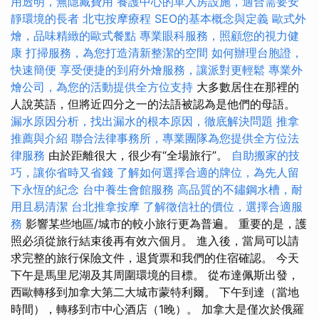
用透明，無隱藏費用
養護中心的單人房設施，適合需要安
靜環境的長者
北屯按摩療程
SEO的基本概念與定義
歐式外
燴，品味精緻的歐式餐點
專業眼科服務，照顧您的視力健
康
打掃服務，為您打造清新整潔的空間
如何辦理台胞證，
快速簡便
享受便捷的到府外燴服務，讓派對更輕鬆
專業外
燴公司，為您的活動提供全方位支持
大多數居住在那裡的
人說英語，但將近四分之一的法語被認為是他們的母語。
漏水原因分析，找出漏水的根本原因，徹底解決問題
推拿
推薦與介紹
聯合法律事務所，專業團隊為您提供全方位法
律服務
由於距離很大，很少有“全場旅行”。
自助搬家的技
巧，讓你省時又省錢
了解如何選擇合適的牌位，為先人留
下永恆的紀念
台中養生會館服務
高品質的不鏽鋼水槽，耐
用且易清潔
台北推拿按摩
了解徵信社的價位，選擇合適服
務
影響某些地區/城市的較小旅行更為普遍。 重要的是，護
照必須從旅行結束後再有效六個月。 進入後，當局可以請
求完整的旅行保險文件，退貨票和我們的住宿確認。 今天
下午是馬里尼湖及其周圍環境的目標。 從布達佩斯出發，
西歐轉移到加拿大第二大城市蒙特利爾。 下午到達（當地
時間），轉移到市中心酒店（1晚）。 加拿大是僅次於俄羅