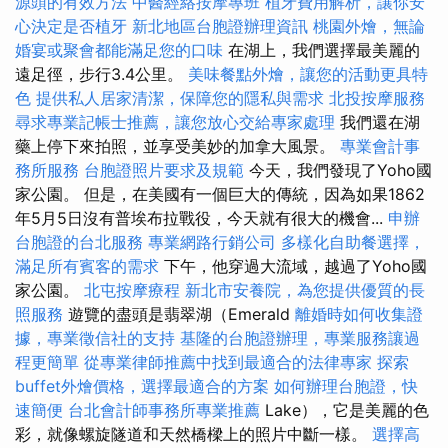
源頭的有效方法
中醫經絡按摩專班
植牙費用解析，讓你安
心決定是否植牙
新北地區台胞證辦理資訊
桃園外燴，無論
婚宴或聚會都能滿足您的口味
在湖上，我們選擇最美麗的
遠足徑，步行3.4公里。
美味餐點外燴，讓您的活動更具特
色
提供私人居家清潔，保障您的隱私與需求
北投按摩服務
尋求專業記帳士推薦，讓您放心交給專家處理
我們還在湖
藥上停下來拍照，並享受美妙的加拿大風景。
專業會計事
務所服務
台胞證照片要求及規範
今天，我們發現了Yoho國
家公園。 但是，在美國有一個巨大的傳統，因為如果1862
年5月5日沒有普埃布拉戰役，今天就有很大的機會...
申辦
台胞證的台北服務
專業網路行銷公司
多樣化自助餐選擇，
滿足所有賓客的需求
下午，他穿過大流域，越過了Yoho國
家公園。
北屯按摩療程
新北市安養院，為您提供優質的長
照服務
遊覽的盡頭是翡翠湖（Emerald
離婚時如何收集證
據，專業徵信社的支持
基隆的台胞證辦理，專業服務讓過
程更簡單
從專業律師推薦中找到最適合的法律專家
探索
buffet外燴價格，選擇最適合的方案
如何辦理台胞證，快
速簡便
台北會計師事務所專業推薦
Lake），它是美麗的色
彩，就像螺旋隧道和天然橋樑上的照片中斷一樣。
選擇高