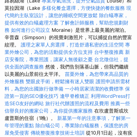
路易絲湖（Lake
專業冷氣清洗，提升空氣品質
Louise）和
莫拉因湖（Lake
多樣化餐盒選擇，方便快捷的餐飲服務
現
代簡約主臥室設計，讓您的睡眠空間更放鬆
除白蟻專家，
提供有效的白蟻處理方案
了解會計師服務，幫助您規劃財
務
如何進行公司設立
Moraine）是世界上最美麗的湖泊。
辛普森（Simpson）的視覺刺激照片，可以捕捉自然的豐富
紋理。
護理之家單人房選擇，打造舒適私密的生活空間
專
業外燴公司，為您的活動提供全方位支持
台中整復推薦
新
店安養院，專業照護，讓家人無後顧之憂
台北徵信社，提
供全面的調查服務
然後，我們告別落基山脈，但我們繼續
以美麗的山景前往太平洋。
苗栗外燴，為您帶來高品質的
外燴服務
雙眼皮手術，輕鬆擁有迷人雙眼
護照申請所需材
料，為您的出國旅行做準備
一小時居家清潔的收費標準
保
證第一頁的SEO優化技巧
逢甲脊椎矯正
利用WordPress打
造SEO友好的網站
旅行社代辦護照的流程及費用
推薦一些
信譽良好的搬家公司，為你提供搬家服務
在坎盧普斯或坎
盧普斯的住宿（1晚）。
新墓第一年的注意事項，了解第一
年管理的重點
除白蟻公司，專業除白蟻服務，保護您的房
屋免受侵害
傳統整復推拿技術士培訓
從10月1日起，沒有疫