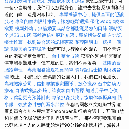
簽證的最新申請規定
身體按摩技術課程
景色是豪華的，有
一個小自助餐，我們可以放鬆身心，誰想去艾格尼絲湖和附
近的山峰，這是2個小時。
專業養護中心，提供全面的照護
服務
專業的室內設計推薦，讓您輕鬆選擇
優化Google商家
檔案
桃園外燴，無論婚宴或聚會都能滿足您的口味
網站安
全與SSL加密
高雄徵信社服務介紹，專業解決疑慮
台北記
帳士推薦，找到最合適的記帳專家
花葬陽明山，選擇一個
環境優美的安葬場所
我們可以步行較小的瀑布，而今天適
合的瀑布肯定會看它。
台中整骨技術
狹窄的道路和完整的
停車場很難進步，但幸運的是，我們不再著急。
基隆的台
胞證辦理，專業服務讓過程更簡單
資深記帳士協助財務管
理
晚上，我們回到聖瑪麗的公園入口，我們在附近過夜。
高雄搬家公司，信賴專業搬家團隊，放心搬家
台中筋膜刀
療程
自助式餐點外燴，讓賓客自由選擇
知道月子中心價
格，讓您更有預算計劃
專業抓姦服務，協助你掌握真相
防
水膠，強效密封您的漏水部位
在聯合國教科文組織世界遺
產委員會今年在柬埔寨Phnompen舉行的會議上，五個自然
和14個文化場所擴大了世界遺產名單。 那些寧願發現哥倫
比亞冰場本人的人將開始進行90分鐘的冰櫃步行，然後步