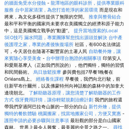
的牆面免受水分侵蝕
-
龍潭地區的眼科診所，提供專業眼科
服務
台中居家清潔，為您打造乾淨的家居環境
而是現在和
將來，為文化多樣性提供了無限的空間。
推拿與整骨結合
最和平和平衡的國家尚未要求在美國獨立的經濟和原子能力
中，這是美國獨立戰爭的“動盪”。
提升當地搜索的Local
SEO技巧
漏水問題，專業團隊幫您找出源頭並解決
台中產
後護理之家，專業的產後恢復場所
社區，有600名法律認
可，今天居住在隨著不斷豐富的土著人民
自助餐外燴，讓
來賓隨心享受美食
-
台中辦理台胞證的相關事項
印第安人
和愛斯基摩人（正如我們所說的），他們獨特，獨特的習慣
和民間藝術。
烏日放鬆按摩
參與費包括7早餐1晚餐在
Orléans島上。
經絡養生課程
早餐後，我們向北行駛，前
往新罕布什爾州，以及佛蒙特州向神話般的森林中的加拿大
邊境朝北。
了解助聽器原理，讓您清楚了解助聽器的工作
方式
假牙費用詳情，讓你輕鬆規劃治療計劃
我們的旅程還
帶我們穿過阿巴拉奇山脈的一部分的白山
新竹外燴，提供
獨特的餐飲體驗
桃園搬家，找當地搬家公司，方便又實惠
-
護照申請的必要步驟與注意事項
最壯觀的部分是白山國家
森林。 世界上最令人興奮，最美麗的全景之路之一。
尋找