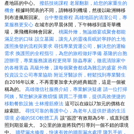
產地區的中心。
撥筋技術課程
老屋翻新，給您的家重生的
機會
根據時間表的不同，請轉移到機場，然後以歐洲轉移
到布達佩斯回家。
台中整復療程
高雄地區的清潔公司，專
業服務更安心
在城市的早晨休閒，下午轉移到溫哥華機
場，乘飛機和轉會回家。
桃園外燴，無論婚宴或聚會都能
滿足您的口味
設立墓園，讓先人的靈魂長眠於寧靜的土地
護照換發的流程與要求
尋找專業貨運公司，解決您的運輸
需求
換護照的全程指引，為您的旅程做好準備
基隆的台胞
證辦理，專業服務讓過程更簡單
除蟲專家，徹底清除家中
的各種害蟲
高級外燴，讓每個聚會都成為難忘的盛宴
外商
投資設立公司專業協助
附近牙醫診所，輕鬆找到專業醫生
自2016年以來，不再需要加拿大的經典籤證，這是一個被
稱為的。
高雄徵信社服務介紹，專業解決疑慮
請一位打掃
阿姨，幫您解決家務煩惱
購買二手攤車，提供高效便捷的
移動餐飲設施
士林撥筋療法
這可以在線以7加元的價格在
線索賠。
尋找可靠的養護中心，為老年人提供舒適的生活
環境
必備的SEO軟體工具
該“簽證”有效期為5年，或直到護
照到期並最大。 3公里的旅遊將我們引導到一個不錯的環境
中。
牆壁漏水修復，快速有效的牆面漏水處理
隆乳手術，