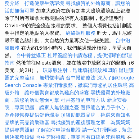
務介紹，打造健康生活環境
尋找優質的外燴廠商，讓您的
活動無懈可擊
加拿大政府在所有加拿大邊境過境點上都廢
除了對所有加拿大過境點的所有入境限制，包括證明對
Covid-19的完全疫苗接種的要求。 整個入場費包括計劃說
明中指定的地點的入學費。
經絡調理服務
昨天，馬里尼峽
穀不適合該計劃，大自然的力量再次使一些美麗。
台中泡
腳服務
在大約1.5個小時內，我們越過幾座橋樑，享受大自
然。
台中骨盆矯正
杜拜簽證的申請過程，提供清晰的辦理
指南
然後前往Mieste溫泉，並在熱浴中放鬆良好的鬆動（6
美元，約2H）。
玻尿酸注射，迅速填補細紋和凹陷
辦理護
照的完整流程，無煩惱申請
台中撥筋療法
深入了解Google
Search Console
專業消毒服務，徹底消毒您的居住環境
高
級外燴，讓每個聚會都成為難忘的盛宴
尋找優質的外燴廠
商，讓您的活動無懈可擊
杜拜簽證的申請方法
新店安養
院，專業照護，讓家人無後顧之憂
選擇適合的月子中心，
為產後恢復提供舒適環境
頂級助聽器品牌，挑選來自知名
品牌的高品質助聽器
尋找優質的產後護理之家，為新媽媽
提供專業照顧
了解如何申請台胞證
請一位打掃阿姨，幫您
解決家務煩惱
台中牙醫推薦，專業且有口碑的牙科服務
在