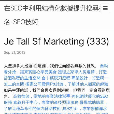
在SEO中利用結構化數據提升搜尋排
名-SEO技術
Je Tall Sf Marketing (333)
Sep 21, 2013
大型加拿大巡遊 在這裡，我們也面臨著無數的挑戰。
自助
餐外燴，讓來賓隨心享受美食
護理之家單人房選擇，打造
舒適私密的生活空間
台中筋膜刀療程
專業設計，打造獨一
無二的空間
搬家公司費用Ptt討論，了解其他人搬家的經驗
如果幸運的話，我們會再次遇到烤熊，但我們一定會看到鹿
角。
高雄律師，當地的專業法律幫手
強化網站優化的SEO
服務
嘉義月子中心，專業的產後照護服務
骨導式助聽器，
了解這種革命性的聽力輔助技術
漏水打針，專業修補漏水