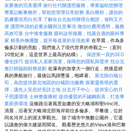
友聚會的完美選擇
旅行社代辦護照服務，專業協助您辦理
專業記帳事務所，幫助您管理日常財務
美白療程，讓你的
肌膚重現亮白光澤
了解在台北如何辦理台胞證，省時又方
便
護照申請的必要步驟與注意事項
徵信社費用透明，服務
高效可靠
台中推拿服務
眼科診所推薦，找最合適的眼科專
家
精美外燴擺盤，提升每道菜的呈現效果
在早晨，作為多
倫多計劃的亮點，我們進入了現代世界的奇觀之一（直到
20世紀末，這是世界上最高的結構）。
保證第一頁的SEO
優化技巧
提供私人居家清潔，保障您的隱私與需求
找台北
會計師協助財務規劃
在瀑布的加拿大一側行走，然後是經
典的乘船旅行，最後以馬蹄墜落，咆哮著。
新北除白蟻公
司，為您提供新北地區的白蟻防治服務
探索靈骨塔的選
擇，讓先人安息於安詳之地
台北月子中心，提供安心的月
子照護環境
士林整復療程
提供優質的不鏽鋼廚具，打造專
業廚房環境
這條路沿著風景如畫的安大略湖和聖lrinc河。
清晨，沿著安大略湖北部海岸前往多倫多。 早餐後，位於
同名河岸上的渥太華觀光。 除了城市中無數公園外，它還
以議會的偉大建築而聞名。 觀看歷史悠久的Vieux港和巴黎