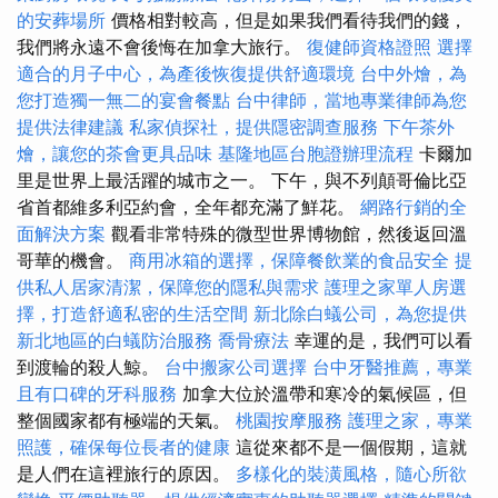
的安葬場所
價格相對較高，但是如果我們看待我們的錢，
我們將永遠不會後悔在加拿大旅行。
復健師資格證照
選擇
適合的月子中心，為產後恢復提供舒適環境
台中外燴，為
您打造獨一無二的宴會餐點
台中律師，當地專業律師為您
提供法律建議
私家偵探社，提供隱密調查服務
下午茶外
燴，讓您的茶會更具品味
基隆地區台胞證辦理流程
卡爾加
里是世界上最活躍的城市之一。 下午，與不列顛哥倫比亞
省首都維多利亞約會，全年都充滿了鮮花。
網路行銷的全
面解決方案
觀看非常特殊的微型世界博物館，然後返回溫
哥華的機會。
商用冰箱的選擇，保障餐飲業的食品安全
提
供私人居家清潔，保障您的隱私與需求
護理之家單人房選
擇，打造舒適私密的生活空間
新北除白蟻公司，為您提供
新北地區的白蟻防治服務
喬骨療法
幸運的是，我們可以看
到渡輪的殺人鯨。
台中搬家公司選擇
台中牙醫推薦，專業
且有口碑的牙科服務
加拿大位於溫帶和寒冷的氣候區，但
整個國家都有極端的天氣。
桃園按摩服務
護理之家，專業
照護，確保每位長者的健康
這從來都不是一個假期，這就
是人們在這裡旅行的原因。
多樣化的裝潢風格，隨心所欲