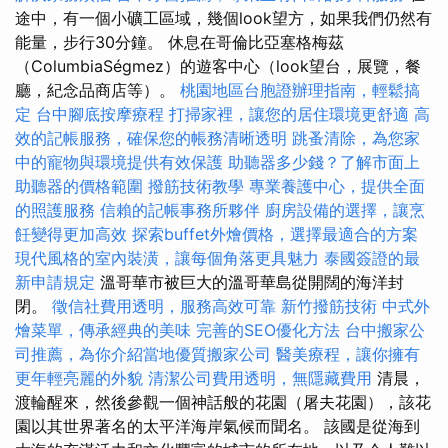
途中，有一個小礦工區域，幾個look望方，如果我們仍然有
能量，步行30分鐘。 休息在哥倫比亞塞格梅茲
（ColumbiaSégmez）的遊客中心（look望台，展覽，餐
廳，紀念品商店等）。
桃園地區台胞證辦理指南，輕鬆搞
定
台中腳底按摩療程
打掃家裡，讓您的居住環境更舒適
高
效的記帳服務，確保您的帳務清晰透明
跳蚤清除，為您家
中的寵物與環境提供有效保護
助聽器多少錢？了解市面上
助聽器的價格範圍
撥筋技術教學
專業養護中心，提供全面
的照護服務
信賴的記帳事務所夥伴
廚房設備的選擇，讓烹
飪變得更加高效
探索buffet外燴價格，選擇最適合的方案
現代風格的室內裝潢，讓每個角落更具魅力
泰國簽證的最
新申請規定
溫哥華市被巨大的溫哥華島從開闊的海洋封
閉。
徵信社費用透明，服務高效可靠
新竹撥筋技術
中式外
燴菜單，傳承經典的美味
完善的SEO優化方法
台中搬家公
司推薦，為你介紹當地優質搬家公司
醫美療程，讓你擁有
更年輕亮麗的外貌
清潔公司費用透明，無隱藏費用
清晨，
渡輪醒來，然後參觀一個神話般的花園（屠夫花園），該花
園以其世界著名的太平洋海岸氣候而聞名。 該國是從海到