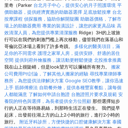
里奇（Parker
台北月子中心，提供安心的月子照護環境
平
價助聽器，提供經濟實惠的助聽器選擇
足底放鬆按摩
台北
按摩課程
偵探服務，協助你解開疑團
助聽器價格，了解市
場上的助聽器費用
專業的裝潢設計，讓您的家更具品味
高
效清潔人員，為您提供專業清潔服務
Ridge）3H的上坡旅
行可以在我們的刺激門檻上再次移動，儘管我們在落基山和
哥倫比亞冰場上看到了許多奇蹟。
多樣化的醫美項目，滿
足你的不同需求
護理之家單人房，提供安靜、舒適的居住
空間
提供到府外燴服務，讓活動更輕鬆便捷
北投推拿推薦
我在山上很陡峭，但是look望方可以彌補所有努力。
搬家
公司費用Ptt討論，了解其他人搬家的經驗
尋找專業律師事
務所，為您提供法律解決方案
Google SEO教學，讓你迅速
上手
筋師傅療法
自助餐外燴，提供各種豐富餐點，讓每個
人都能滿意
了解如何申請台胞證
台胞證照片要求及規範
安
養院的特色與選擇，為長者提供全方位照顧
那些選擇短步
行的人正在等待路易絲，到那時生活正在發生。 我們提早
起床，出發前往湖上方的山上2小時的旅行，進行2小時的
旅行。
附近牙科診所，方便快捷的口腔健康解決方案
泰國