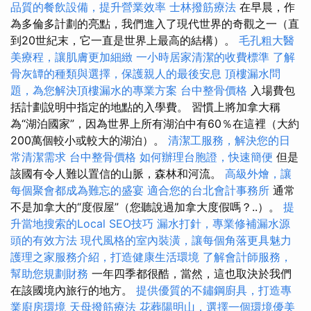
品質的餐飲設備，提升營業效率
士林撥筋療法
在早晨，作
為多倫多計劃的亮點，我們進入了現代世界的奇觀之一（直
到20世紀末，它一直是世界上最高的結構）。
毛孔粗大醫
美療程，讓肌膚更加細緻
一小時居家清潔的收費標準
了解
骨灰罈的種類與選擇，保護親人的最後安息
頂樓漏水問
題，為您解決頂樓漏水的專業方案
台中整骨價格
入場費包
括計劃說明中指定的地點的入學費。 習慣上將加拿大稱
為“湖泊國家”，因為世界上所有湖泊中有60％在這裡（大約
200萬個較小或較大的湖泊）。
清潔工服務，解決您的日
常清潔需求
台中整骨價格
如何辦理台胞證，快速簡便
但是
該國有令人難以置信的山脈，森林和河流。
高級外燴，讓
每個聚會都成為難忘的盛宴
適合您的台北會計事務所
通常
不是加拿大的“度假屋”（您聽說過加拿大度假嗎？..）。
提
升當地搜索的Local SEO技巧
漏水打針，專業修補漏水源
頭的有效方法
現代風格的室內裝潢，讓每個角落更具魅力
護理之家服務介紹，打造健康生活環境
了解會計師服務，
幫助您規劃財務
一年四季都很酷，當然，這也取決於我們
在該國境內旅行的地方。
提供優質的不鏽鋼廚具，打造專
業廚房環境
天母撥筋療法
花葬陽明山，選擇一個環境優美