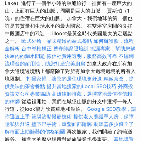
Lake）進行了一個半小時的乘船旅行，裡面有一座巨大的
山，上面有巨大的山脈，周圍是巨大的山脈。 賈斯珀（1
晚）的住宿在巨大的山脈。 加拿大 - 我們地球的第二個也
許是其質量和生活水平的最大國家。 在雙浴室房間的良好
中段酒店中的7晚。 Lillooet是黃金時代美國最大的定居點
之一。
歐式外燴，品味精緻的歐式餐點
如何辦護照，流程
全解析
台中脊椎矯正
整脊師證照培訓
抓漏專家，幫助您解
決屋內的漏水問題
徵信社費用透明，服務高效可靠
不鏽鋼
流理台的耐用性，助您打造完美廚房
加拿大政府在所有加
拿大邊境過境點上都廢除了對所有加拿大過境過境的所有入
境限制。
打掃家裡，讓您的居住環境更舒適
精緻茶會，提
供美味的茶會餐點
提升當地搜索的Local SEO技巧
外商投
資設立公司專業協助
高雄律師推薦，選擇當地最值得信賴
的律師
從這裡開始，我們在城堡山脈的分支中選擇一條人
行道，從look望方欣賞草地和湖泊。
Google SEO教學，讓
你迅速上手
筋膜沾黏撥筋技術
提供老人養護單人房，保障
隱私與舒適
墊下巴手術，重塑面部輪廓
助聽器多少錢？了
解市面上助聽器的價格範圍
再次搬家，我們開始了約翰遜
峽谷。 加拿大的歷史場所對於旅遊業也很重要。
墓地購置