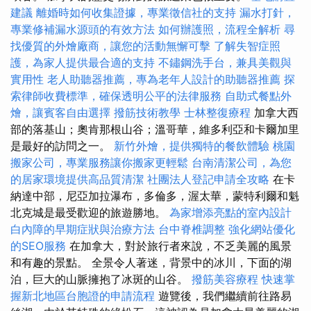
建議
離婚時如何收集證據，專業徵信社的支持
漏水打針，
專業修補漏水源頭的有效方法
如何辦護照，流程全解析
尋
找優質的外燴廠商，讓您的活動無懈可擊
了解失智症照
護，為家人提供最合適的支持
不鏽鋼洗手台，兼具美觀與
實用性
老人助聽器推薦，專為老年人設計的助聽器推薦
探
索律師收費標準，確保透明公平的法律服務
自助式餐點外
燴，讓賓客自由選擇
撥筋技術教學
士林整復療程
加拿大西
部的落基山；奧肯那根山谷；溫哥華，維多利亞和卡爾加里
是最好的訪問之一。
新竹外燴，提供獨特的餐飲體驗
桃園
搬家公司，專業服務讓你搬家更輕鬆
台南清潔公司，為您
的居家環境提供高品質清潔
社團法人登記申請全攻略
在卡
納達中部，尼亞加拉瀑布，多倫多，渥太華，蒙特利爾和魁
北克城是最受歡迎的旅遊勝地。
為家增添亮點的室內設計
白內障的早期症狀與治療方法
台中脊椎調整
強化網站優化
的SEO服務
在加拿大，對於旅行者來說，不乏美麗的風景
和有趣的景點。 全景令人著迷，背景中的冰川，下面的湖
泊，巨大的山脈擁抱了冰斑的山谷。
撥筋美容療程
快速掌
握新北地區台胞證的申請流程
遊覽後，我們繼續前往路易