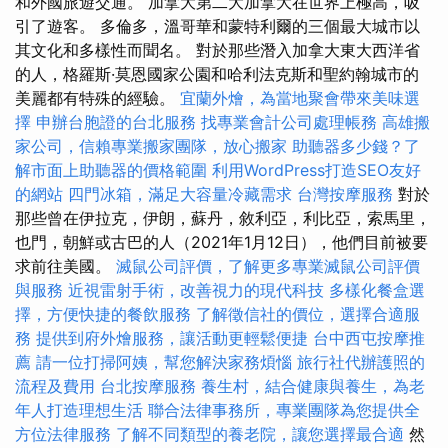
和外國旅遊交通。 加拿大第二大加拿大在世界上極高，吸
引了遊客。 多倫多，溫哥華和蒙特利爾的三個最大城市以
其文化和多樣性而聞名。 對於那些潛入加拿大東大西洋省
的人，格羅斯·莫恩國家公園和哈利法克斯和聖約翰城市的
美麗都有特殊的經驗。
宜蘭外燴，為當地聚會帶來美味選
擇
申辦台胞證的台北服務
找專業會計公司處理帳務
高雄搬
家公司，信賴專業搬家團隊，放心搬家
助聽器多少錢？了
解市面上助聽器的價格範圍
利用WordPress打造SEO友好
的網站
四門冰箱，滿足大容量冷藏需求
台灣按摩服務
對於
那些曾在伊拉克，伊朗，蘇丹，敘利亞，利比亞，索馬里，
也門，朝鮮或古巴的人（2021年1月12日），他們目前被要
求前往美國。
滅鼠公司評價，了解更多專業滅鼠公司評價
與服務
近視雷射手術，改善視力的現代科技
多樣化餐盒選
擇，方便快捷的餐飲服務
了解徵信社的價位，選擇合適服
務
提供到府外燴服務，讓活動更輕鬆便捷
台中西屯按摩推
薦
請一位打掃阿姨，幫您解決家務煩惱
旅行社代辦護照的
流程及費用
台北按摩服務
養生村，結合健康與養生，為老
年人打造理想生活
聯合法律事務所，專業團隊為您提供全
方位法律服務
了解不同類型的養老院，讓您選擇最合適
然