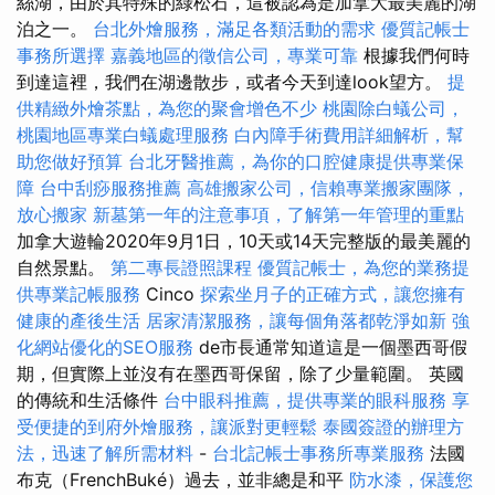
絲湖，由於其特殊的綠松石，這被認為是加拿大最美麗的湖
泊之一。
台北外燴服務，滿足各類活動的需求
優質記帳士
事務所選擇
嘉義地區的徵信公司，專業可靠
根據我們何時
到達這裡，我們在湖邊散步，或者今天到達look望方。
提
供精緻外燴茶點，為您的聚會增色不少
桃園除白蟻公司，
桃園地區專業白蟻處理服務
白內障手術費用詳細解析，幫
助您做好預算
台北牙醫推薦，為你的口腔健康提供專業保
障
台中刮痧服務推薦
高雄搬家公司，信賴專業搬家團隊，
放心搬家
新墓第一年的注意事項，了解第一年管理的重點
加拿大遊輪2020年9月1日，10天或14天完整版的最美麗的
自然景點。
第二專長證照課程
優質記帳士，為您的業務提
供專業記帳服務
Cinco
探索坐月子的正確方式，讓您擁有
健康的產後生活
居家清潔服務，讓每個角落都乾淨如新
強
化網站優化的SEO服務
de市長通常知道這是一個墨西哥假
期，但實際上並沒有在墨西哥保留，除了少量範圍。 英國
的傳統和生活條件
台中眼科推薦，提供專業的眼科服務
享
受便捷的到府外燴服務，讓派對更輕鬆
泰國簽證的辦理方
法，迅速了解所需材料
-
台北記帳士事務所專業服務
法國
布克（FrenchBuké）過去，並非總是和平
防水漆，保護您