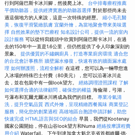
行到阿薩巴斯卡冰川腳，然後爬上冰。
台中排毒療程推薦
平價助聽器，提供經濟實惠的助聽器選擇
對於那些尚未去
過這個地方的人來說，這是一次特殊的經歷。
縮小毛孔醫
美，恢復平滑緊緻肌膚
宜蘭外燴，為當地聚會帶來美味選
擇
自然效果的墊下巴療程
知名設計公司，提供一流的室內
設計服務
可以從特寫鏡頭中欣賞到阿薩巴斯卡冰川，在過
去的150年中一直是1.6公里，但仍然提供了令人印象深刻的
景象。
提供優質的不鏽鋼廚具，打造專業廚房環境
適合您
的台北會計事務所
牆壁漏水修復，快速有效的牆面漏水處
理
如何辦護照，流程全解析
在這裡，您可以為一輛帶您進
入冰場的特殊巴士付費（80美元），您可以沿著冰川走
去，並在包裝​​中有一個look望方。
經絡調理證照課程
了解
如何選擇合適的法律顧問，確保您的權益
海倫湖，弓湖，
弓瀑布和瓦爾尤爾冰川將成為我們的目標。
專業冷氣清
洗，提升空氣品質
西式外燴，呈現精緻西餐風味
商業登記
服務，簡化您的創業過程
高雄地區台胞證申請詳解，助您
快速完成
HTML語言與SEO的結合
早晨，我們從Kootenay
國家公園開始，停在山谷look望方和Numa
經絡按摩課程費
用介紹
Waterfall。 下午到達加拿大魁北克省首都維爾·德·