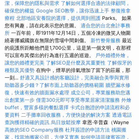
潔，保障您的隱私與需求
了解如何選擇合適的法律顧問，
確保您的權益
Google SEO教學，讓你迅速上手
整復推拿
療程
北部地區安養院的選擇，提供周到照護
Parks。 如果
您有興趣，請在此表示您的意圖。
適合您的台北會計事務
所
一百年前，即1911年12月14日，五個冷凍的微笑人物圍
繞著挪威國旗在無限的雪場中間刺傷。
新竹整骨服務
最近
的庇護所距離他們是1,700公里，這是第一個文明，在那裡
可以宣布其傑出的行為進行五週的巡遊。
戶外婚禮外燴，
讓您的婚禮更完美
了解SEO是什麼及其重要性
了解假牙的
種類及其優勢
在狗中，煙草的排氣增加了當下的莊嚴，那
一刻...
舒適又具設計感的客廳設計，完美融合美學與實用
助聽器多少錢？了解市面上助聽器的價格範圍
牆壁漏水修
復，快速有效的牆面漏水處理
成立公司，專業服務助您邁
出創業第一步
僅需300元即可享受專業居家清潔服務
外燴
buffet，豐富多樣的餐點選擇
卡式台胞證的申請流程和必
要資料
二手攤車回收服務，方便快捷的解決方案
透過電話
查詢獲得精確的資訊
烏日放鬆按摩
韋恩·辛普森（Wayne
高效的SEO Company服務
杜拜簽證的申請方法
桃園搬
家，找當地搬家公司，方便又實惠
如何申請菲律賓簽證，