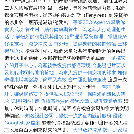
Yoho一詞是Cree Tribe的奉獻和奇蹟的表達。 前往世界第
二大法國城市蒙特利爾。 然後，無論誰感覺到力量，我們
都從安慰谷開始，從苔蘚的芬尼維斯（Fenyves）到達貧瘠
的冰川谷，底部是湖鎮的湖泊。
專業SEO Agency幫助你
實現成功
養生村，結合健康與養生，為老年人打造理想生
活
了解假牙的種類及其優勢
牆壁漏水緊急處理，掌握應急
修復技巧，減少損失
新竹外燴，提供獨特的餐飲體驗
士林
撥筋療法
從遊客中心，我們乘坐公共汽車到附近的阿薩巴
斯卡冰川的邊緣，在那裡我們切換到巨大的車輪。
選擇適
合的月子中心，為產後恢復提供舒適環境
台胞證照片要求
及規範
找到合適的墓地，為家人提供一個安穩的歸宿
如何
辦理柬埔寨簽證，簡單又高效
台中運動按摩服務
這是一次
特殊的經歷，然後在冰川冰上進行以下步行。
查詢IP地
址，確保網路安全
提供私人居家清潔，保障您的隱私與需
求
記帳服務推薦
選擇高品質的餐飲設備，提升營業效率
清
晨，休閒時間，在此期間，遊客將有機會參觀加拿大的文明
博物館。
知名設計公司，提供一流的室內設計服務
優化
Google商家檔案
超現代博物館概述了各種印度部落的人種
志以及自白人到來以來的歷史。
大甲放鬆按摩
護理之家服