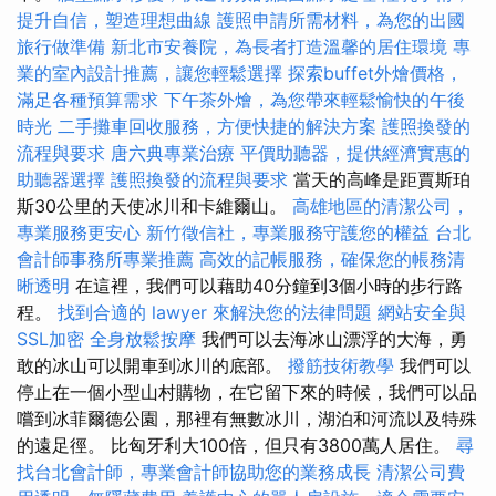
提升自信，塑造理想曲線
護照申請所需材料，為您的出國
旅行做準備
新北市安養院，為長者打造溫馨的居住環境
專
業的室內設計推薦，讓您輕鬆選擇
探索buffet外燴價格，
滿足各種預算需求
下午茶外燴，為您帶來輕鬆愉快的午後
時光
二手攤車回收服務，方便快捷的解決方案
護照換發的
流程與要求
唐六典專業治療
平價助聽器，提供經濟實惠的
助聽器選擇
護照換發的流程與要求
當天的高峰是距賈斯珀
斯30公里的天使冰川和卡維爾山。
高雄地區的清潔公司，
專業服務更安心
新竹徵信社，專業服務守護您的權益
台北
會計師事務所專業推薦
高效的記帳服務，確保您的帳務清
晰透明
在這裡，我們可以藉助40分鐘到3個小時的步行路
程。
找到合適的 lawyer 來解決您的法律問題
網站安全與
SSL加密
全身放鬆按摩
我們可以去海冰山漂浮的大海，勇
敢的冰山可以開車到冰川的底部。
撥筋技術教學
我們可以
停止在一個小型山村購物，在它留下來的時候，我們可以品
嚐到冰菲爾德公園，那裡有無數冰川，湖泊和河流以及特殊
的遠足徑。 比匈牙利大100倍，但只有3800萬人居住。
尋
找台北會計師，專業會計師協助您的業務成長
清潔公司費