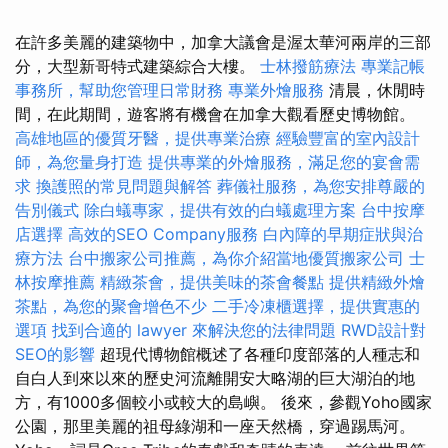
在許多美麗的建築物中，加拿大議會是渥太華河兩岸的三部
分，大型新哥特式建築綜合大樓。
士林撥筋療法
專業記帳
事務所，幫助您管理日常財務
專業外燴服務
清晨，休閒時
間，在此期間，遊客將有機會在加拿大觀看歷史博物館。
高雄地區的優質牙醫，提供專業治療
經驗豐富的室內設計
師，為您量身打造
提供專業的外燴服務，滿足您的宴會需
求
換護照的常見問題與解答
葬儀社服務，為您安排尊嚴的
告別儀式
除白蟻專家，提供有效的白蟻處理方案
台中按摩
店選擇
高效的SEO Company服務
白內障的早期症狀與治
療方法
台中搬家公司推薦，為你介紹當地優質搬家公司
士
林按摩推薦
精緻茶會，提供美味的茶會餐點
提供精緻外燴
茶點，為您的聚會增色不少
二手冷凍櫃選擇，提供實惠的
選項
找到合適的 lawyer 來解決您的法律問題
RWD設計對
SEO的影響
超現代博物館概述了各種印度部落的人種志和
自白人到來以來的歷史河流離開安大略湖的巨大湖泊的地
方，有1000多個較小或較大的島嶼。 後來，參觀Yoho國家
公園，那里美麗的祖母綠湖和一座天然橋，穿過踢馬河。