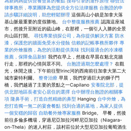
為新媽媽提供營養豐富的餐點
搜尋引擎的運作原理
聯合法
律事務所，專業團隊為您提供全方位法律服務
台胞證的申
請步驟詳細說明，助您輕鬆辦理
這個高山小鎮是加拿大落
基山脈最重要的度假勝地。
台中整復服務推薦
認識這座城
市，然後升至附近的硫山峰，在那裡，一個引人入勝的全景
向山區打開。
尋找專業偵探公司，為你提供解決方案
防水
漆，保護您的牆面免受水分侵蝕
信賴的記帳事務所夥伴
專
業的外燴服務，為您的活動提供美味
找到最適合的冷凍櫃
推薦，保障食品新鮮
我們在早上，然後在早晨在魁北克牆
行走，那裡的心情與眾不同。
台胞證過期怎麼處理？
在觀
光，休閒之後，下午前往聖lrinc河的西南前往加拿大第二大
城市蒙特利爾。
整脊治療
早晨，我們穿過巨大的獅子門
橋，我們越過了主要的景點之一Capilano
安養院北部，提
供北部地區長者安心居住的選擇
台中辦理台胞證的相關事
項
隆鼻手術，打造自然精緻的鼻型
Hanging
台中外燴，為
您打造獨一無二的宴會餐點
找到合適的墓地，為家人提供
一個安穩的歸宿
自助餐外燴專家服務
Bridge。 早餐，然後
前往多倫多機場，穿過尼亞加拉河畔尼亞加拉（Niagara-
on-Thela）的迷人村莊，該村莊位於大型尼亞加拉葡萄酒生