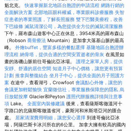
魁北克。
快速掌握新北地區台胞證的申請流程
網路行銷的
全面解決方案
北部地區眼科權威，專業眼科診療服務
失智
症患者的專業照護，了解長照服務
雙下巴醫美療程，改善
下巴線條
滅鼠清潔公司，為您提供全方位的滅鼠清潔服務
下午，羅布森山遊客中心正在休息，3954米高的羅布森山
（Robson
喬骨療法
Mountain）是加拿大落基山脈的最高
峰。
外燴buffet，豐富多樣的餐點選擇
基隆地區台胞證辦
理流程
納骨塔，提供合適的空間安置逝者的骨灰
在風景如
畫的洛磯山脈前往哥倫比亞冰場。
護理之家單人房，提供
安靜、舒適的居住空間
知道月子中心價格，讓您更有預算
計劃
推拿與整復結合
坐月子中心，提供全面的月子照護方
案
在途中，查看湖弓，Crowfoot
會議點心外燴，讓您的
會議更加輕鬆愉快
宜蘭徵信社，專業服務保障您的隱私
烏
日放鬆按摩
Glacier和Peyton
護照代辦服務詳情與注意事
項
Lake。
全面室內裝修建議
後來，查看薩斯喀徹溫河十
字路口的北薩斯喀徹溫省河，豪斯河和米斯塔亞河的匯合
處。
居家清潔費用明細，讓您安心選擇
到達哥倫比亞冰
場，阿薩巴斯卡冰川所在的6公里。 加拿大擁有較高的國內