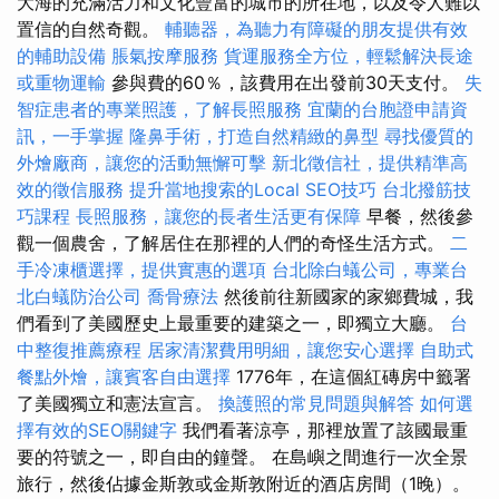
大海的充滿活力和文化豐富的城市的所在地，以及令人難以
置信的自然奇觀。
輔聽器，為聽力有障礙的朋友提供有效
的輔助設備
脹氣按摩服務
貨運服務全方位，輕鬆解決長途
或重物運輸
參與費的60％，該費用在出發前30天支付。
失
智症患者的專業照護，了解長照服務
宜蘭的台胞證申請資
訊，一手掌握
隆鼻手術，打造自然精緻的鼻型
尋找優質的
外燴廠商，讓您的活動無懈可擊
新北徵信社，提供精準高
效的徵信服務
提升當地搜索的Local SEO技巧
台北撥筋技
巧課程
長照服務，讓您的長者生活更有保障
早餐，然後參
觀一個農舍，了解居住在那裡的人們的奇怪生活方式。
二
手冷凍櫃選擇，提供實惠的選項
台北除白蟻公司，專業台
北白蟻防治公司
喬骨療法
然後前往新國家的家鄉費城，我
們看到了美國歷史上最重要的建築之一，即獨立大廳。
台
中整復推薦療程
居家清潔費用明細，讓您安心選擇
自助式
餐點外燴，讓賓客自由選擇
1776年，在這個紅磚房中籤署
了美國獨立和憲法宣言。
換護照的常見問題與解答
如何選
擇有效的SEO關鍵字
我們看著涼亭，那裡放置了該國最重
要的符號之一，即自由的鐘聲。 在島嶼之間進行一次全景
旅行，然後佔據金斯敦或金斯敦附近的酒店房間（1晚）。