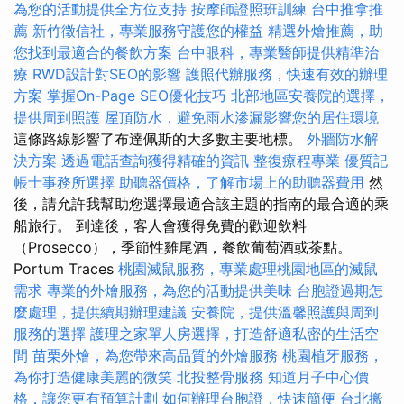
為您的活動提供全方位支持
按摩師證照班訓練
台中推拿推
薦
新竹徵信社，專業服務守護您的權益
精選外燴推薦，助
您找到最適合的餐飲方案
台中眼科，專業醫師提供精準治
療
RWD設計對SEO的影響
護照代辦服務，快速有效的辦理
方案
掌握On-Page SEO優化技巧
北部地區安養院的選擇，
提供周到照護
屋頂防水，避免雨水滲漏影響您的居住環境
這條路線影響了布達佩斯的大多數主要地標。
外牆防水解
決方案
透過電話查詢獲得精確的資訊
整復療程專業
優質記
帳士事務所選擇
助聽器價格，了解市場上的助聽器費用
然
後，請允許我幫助您選擇最適合該主題的指南的最合適的乘
船旅行。 到達後，客人會獲得免費的歡迎飲料
（Prosecco），季節性雞尾酒，餐飲葡萄酒或茶點。
Portum Traces
桃園滅鼠服務，專業處理桃園地區的滅鼠
需求
專業的外燴服務，為您的活動提供美味
台胞證過期怎
麼處理，提供續期辦理建議
安養院，提供溫馨照護與周到
服務的選擇
護理之家單人房選擇，打造舒適私密的生活空
間
苗栗外燴，為您帶來高品質的外燴服務
桃園植牙服務，
為你打造健康美麗的微笑
北投整骨服務
知道月子中心價
格，讓您更有預算計劃
如何辦理台胞證，快速簡便
台北搬