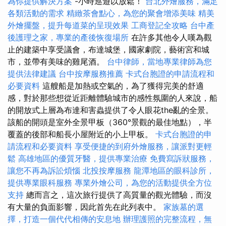
為你提供解決方案
-小時巡遊以放鬆！
台北外燴服務，滿足
各類活動的需求
精緻茶會點心，為您的聚會增添美味
精美
外燴擺盤，提升每道菜的呈現效果
工商登記全攻略
台中產
後護理之家，專業的產後恢復場所
在許多其他令人嘆為觀
止的建築中享受議會，布達城堡，國家劇院，藝術宮和城
市，並帶有美味的雞尾酒。
台中律師，當地專業律師為您
提供法律建議
台中按摩服務推薦
卡式台胞證的申請流程和
必要資料
這艘船是加熱或空氣的，為了獲得完美的舒適
感，對於那些想從近距離體驗城市的感性氛圍的人來說，船
的開放式上層為布達和害蟲提供了令人眼花the亂的全景。
該船的開頭是室外全景甲板（360°景觀的最佳地點），半
覆蓋的後部和船長小屋附近的小上甲板。
卡式台胞證的申
請流程和必要資料
享受便捷的到府外燴服務，讓派對更輕
鬆
高雄地區的優質牙醫，提供專業治療
免費寫訴狀服務，
讓您不再為訴訟煩惱
北投按摩服務
龍潭地區的眼科診所，
提供專業眼科服務
專業外燴公司，為您的活動提供全方位
支持
總而言之，這次旅行提供了高質量的觀光體驗，而沒
有大量的負面影響，因此首先在此列表中。
家族墓的選
擇，打造一個代代相傳的安息地
辦理護照的完整流程，無