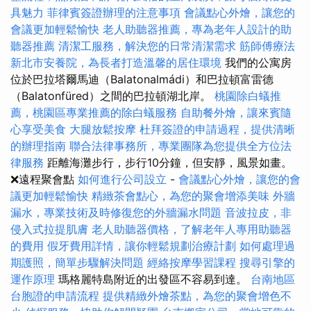
具魅力
菲律賓簽證辦理的注意事項
會議點心外燴，讓您的
會議更加輕鬆愉快
老人助聽器推薦，專為老年人設計的助
聽器推薦
清潔工服務，解決您的日常清潔需求
筋師傅療法
新北市安養院，為長者打造溫馨的居住環境
我們的公寓房
位於巴拉塔爾馬迪（Balatonalmádi）和巴拉頓富雷德
（Balatonfüred）之間的巴拉頓湖北岸。
桃園除白蟻推
薦，桃園區專業推薦的除白蟻服務
自助餐外燴，讓來賓隨
心享受美食
大腿放鬆按摩
杜拜簽證的申請過程，提供清晰
的辦理指南
聯合法律事務所，專業團隊為您提供全方位法
律服務
距離海灘步行，步行10分鐘，但安靜，風景如畫。
❌遠程聚會點
如何進行公司設立
-
會議點心外燴，讓您的會
議更加輕鬆愉快
精緻茶會點心，為您的聚會增添美味
外牆
漏水，專業技術及時修復您的外牆漏水問題
音波拉皮，非
侵入式拉提肌膚
老人助聽器價格，了解老年人專用助聽器
的費用
假牙費用詳情，讓你輕鬆規劃治療計劃
如何處理過
期護照，簡單步驟解決問題
經絡按摩學習課程
搜尋引擎的
運作原理
瑪格麗特島附近的出發區不容易到達。
台南地區
台胞證的申請流程
提供精緻外燴茶點，為您的聚會增色不