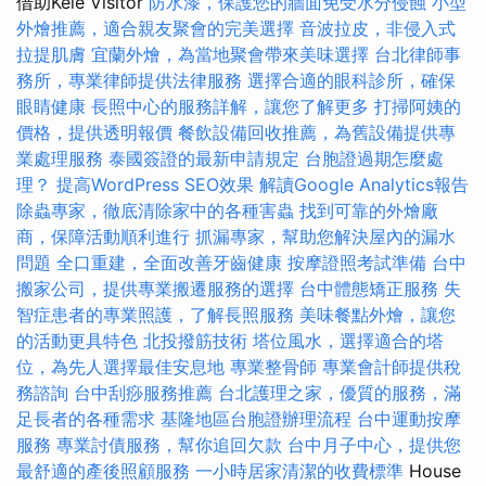
借助Kele Visitor
防水漆，保護您的牆面免受水分侵蝕
小型
外燴推薦，適合親友聚會的完美選擇
音波拉皮，非侵入式
拉提肌膚
宜蘭外燴，為當地聚會帶來美味選擇
台北律師事
務所，專業律師提供法律服務
選擇合適的眼科診所，確保
眼睛健康
長照中心的服務詳解，讓您了解更多
打掃阿姨的
價格，提供透明報價
餐飲設備回收推薦，為舊設備提供專
業處理服務
泰國簽證的最新申請規定
台胞證過期怎麼處
理？
提高WordPress SEO效果
解讀Google Analytics報告
除蟲專家，徹底清除家中的各種害蟲
找到可靠的外燴廠
商，保障活動順利進行
抓漏專家，幫助您解決屋內的漏水
問題
全口重建，全面改善牙齒健康
按摩證照考試準備
台中
搬家公司，提供專業搬遷服務的選擇
台中體態矯正服務
失
智症患者的專業照護，了解長照服務
美味餐點外燴，讓您
的活動更具特色
北投撥筋技術
塔位風水，選擇適合的塔
位，為先人選擇最佳安息地
專業整骨師
專業會計師提供稅
務諮詢
台中刮痧服務推薦
台北護理之家，優質的服務，滿
足長者的各種需求
基隆地區台胞證辦理流程
台中運動按摩
服務
專業討債服務，幫你追回欠款
台中月子中心，提供您
最舒適的產後照顧服務
一小時居家清潔的收費標準
House