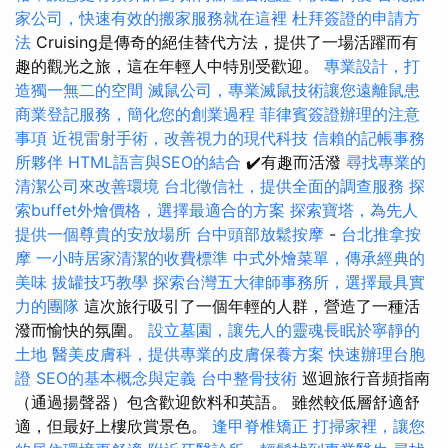
家公司，快速有效的搬家服務就在這裡
杜拜簽證的申請方
法
Cruising是傳奇的絕佳替代方法，提供了一場活躍而有
趣的觀光之旅，這在年輕人中特別受歡迎。
專業設計，打
造獨一無二的空間
滅鼠公司，專業滅鼠技術讓您遠離鼠患
商業登記服務，簡化您的創業過程
菲律賓簽證辦理的注意
事項
近視雷射手術，改善視力的現代科技
信賴的記帳事務
所夥伴
HTML語言與SEO的結合
✔️有趣而活潑
尋找專業的
清潔公司來改善環境
台北徵信社，提供全面的調查服務
探
索buffet外燴價格，選擇最適合的方案
探索寶塔，為先人
提供一個尊貴的安放場所
台中頭部放鬆按摩
-
台北推拿按
摩
一小時居家清潔的收費標準
中式外燴菜單，傳承經典的
美味
拔罐技巧教學
探索台灣五大律師事務所，選擇最具實
力的團隊
這次旅行吸引了一個年輕的人群，營造了一種活
潑而愉快的氛圍。
設立墓園，讓先人的靈魂長眠於寧靜的
土地
醫美皮膚科，提供專業的皮膚保養方案
快速辦理台胞
證
SEO的基本概念與定義
台中整骨技術
巡迴旅行音頻指南
（通過揚聲器）包含歡迎飲料和英語。 雖然較低層舒適舒
適，但最好上樓欣賞景色。
逢甲脊椎矯正
打掃家裡，讓您