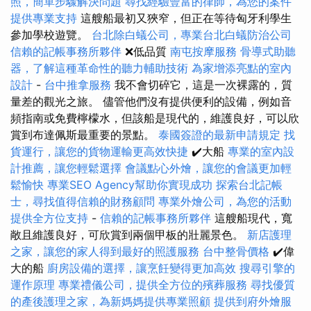
照，簡單步驟解決問題
尋找經驗豐富的律師，為您的案件
提供專業支持
這艘船最初又狹窄，但正在等待匈牙利學生
參加學校遊覽。
台北除白蟻公司，專業台北白蟻防治公司
信賴的記帳事務所夥伴
❌低品質
南屯按摩服務
骨導式助聽
器，了解這種革命性的聽力輔助技術
為家增添亮點的室內
設計
-
台中推拿服務
我不會切碎它，這是一次裸露的，質
量差的觀光之旅。 儘管他們沒有提供便利的設備，例如音
頻指南或免費檸檬水，但該船是現代的，維護良好，可以欣
賞到布達佩斯最重要的景點。
泰國簽證的最新申請規定
找
貨運行，讓您的貨物運輸更高效快捷
✔️大船
專業的室內設
計推薦，讓您輕鬆選擇
會議點心外燴，讓您的會議更加輕
鬆愉快
專業SEO Agency幫助你實現成功
探索台北記帳
士，尋找值得信賴的財務顧問
專業外燴公司，為您的活動
提供全方位支持
-
信賴的記帳事務所夥伴
這艘船現代，寬
敞且維護良好，可欣賞到兩個甲板的壯麗景色。
新店護理
之家，讓您的家人得到最好的照護服務
台中整骨價格
✔️偉
大的船
廚房設備的選擇，讓烹飪變得更加高效
搜尋引擎的
運作原理
專業禮儀公司，提供全方位的殯葬服務
尋找優質
的產後護理之家，為新媽媽提供專業照顧
提供到府外燴服