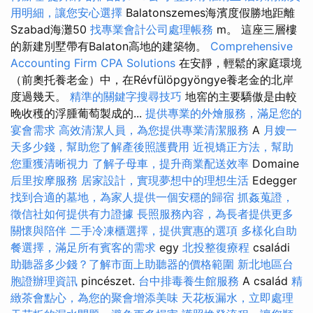
用明細，讓您安心選擇
Balatonszemes海濱度假勝地距離
Szabad海灘50
找專業會計公司處理帳務
m。 這座三層樓
的新建別墅帶有Balaton高地的建築物。
Comprehensive
Accounting Firm CPA Solutions
在安靜，輕鬆的家庭環境
（前奧托養老金）中，在Révfülöpgyöngye養老金的北岸
度過幾天。
精準的關鍵字搜尋技巧
地窖的主要驕傲是由較
晚收穫的浮腫葡萄製成的...
提供專業的外燴服務，滿足您的
宴會需求
高效清潔人員，為您提供專業清潔服務
A
月嫂一
天多少錢，幫助您了解產後照護費用
近視矯正方法，幫助
您重獲清晰視力
了解子母車，提升商業配送效率
Domaine
后里按摩服務
居家設計，實現夢想中的理想生活
Edegger
找到合適的墓地，為家人提供一個安穩的歸宿
抓姦蒐證，
徵信社如何提供有力證據
長照服務內容，為長者提供更多
關懷與陪伴
二手冷凍櫃選擇，提供實惠的選項
多樣化自助
餐選擇，滿足所有賓客的需求
egy
北投整復療程
családi
助聽器多少錢？了解市面上助聽器的價格範圍
新北地區台
胞證辦理資訊
pincészet.
台中排毒養生館服務
A család
精
緻茶會點心，為您的聚會增添美味
天花板漏水，立即處理