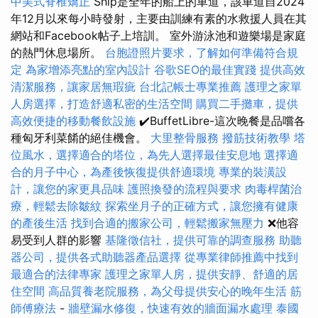
中美式脊椎矯正
Ship是全年的船上的車道，該車道自2024
年12月以來每小時發射，主要由訓練有素的水救援人員在其
網站和Facebook帖子上培訓。 室外游泳池和遊樂場是家庭
的熱門休息場所。
台胞證照片要求，了解如何準備符合規
定
為家增添亮點的室內設計
谷歌SEO的最佳實踐
提供高效
清潔服務，讓家居無瑕疵
台北記帳士專業推薦
護理之家單
人房選擇，打造舒適私密的生活空間
購買二手攤車，提供
高效便捷的移動餐飲設施
✔️BuffetLibre-這次晚餐是品嚐各
種匈牙利菜餚的絕佳機會。
大里整骨服務
撥筋技術教學
塔
位風水，選擇適合的塔位，為先人選擇最佳安息地
選擇適
合的月子中心，為產後恢復提供舒適環境
專業的裝潢設
計，讓您的家更具品味
護照換發的流程與要求
肉毒桿菌治
療，輕鬆去除皺紋
探索坐月子的正確方式，讓您擁有健康
的產後生活
找到合適的搬家公司，輕鬆搬家無壓力
❌他容
易受到人群的影響
基隆徵信社，提供可靠的調查服務
助聽
器公司，提供各式助聽器產品選擇
從專業律師推薦中找到
最適合的法律專家
護理之家單人房，提供安靜、舒適的居
住空間
高品質養老院服務，為父母提供安心的晚年生活
筋
師傅療法
-
牆壁漏水修復，快速有效的牆面漏水處理
泰國