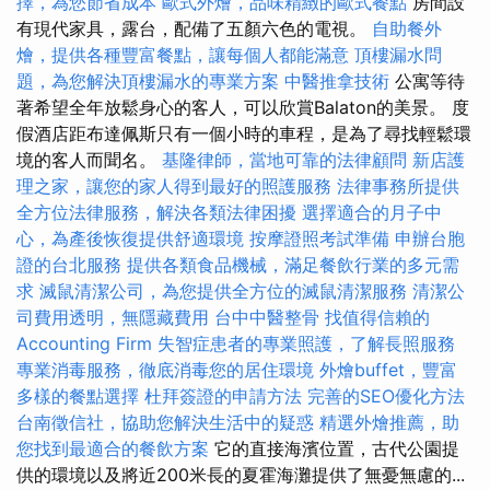
擇，為您節省成本
歐式外燴，品味精緻的歐式餐點
房間設
有現代家具，露台，配備了五顏六色的電視。
自助餐外
燴，提供各種豐富餐點，讓每個人都能滿意
頂樓漏水問
題，為您解決頂樓漏水的專業方案
中醫推拿技術
公寓等待
著希望全年放鬆身心的客人，可以欣賞Balaton的美景。 度
假酒店距布達佩斯只有一個小時的車程，是為了尋找輕鬆環
境的客人而聞名。
基隆律師，當地可靠的法律顧問
新店護
理之家，讓您的家人得到最好的照護服務
法律事務所提供
全方位法律服務，解決各類法律困擾
選擇適合的月子中
心，為產後恢復提供舒適環境
按摩證照考試準備
申辦台胞
證的台北服務
提供各類食品機械，滿足餐飲行業的多元需
求
滅鼠清潔公司，為您提供全方位的滅鼠清潔服務
清潔公
司費用透明，無隱藏費用
台中中醫整骨
找值得信賴的
Accounting Firm
失智症患者的專業照護，了解長照服務
專業消毒服務，徹底消毒您的居住環境
外燴buffet，豐富
多樣的餐點選擇
杜拜簽證的申請方法
完善的SEO優化方法
台南徵信社，協助您解決生活中的疑惑
精選外燴推薦，助
您找到最適合的餐飲方案
它的直接海濱位置，古代公園提
供的環境以及將近200米長的夏霍海灘提供了無憂無慮的...