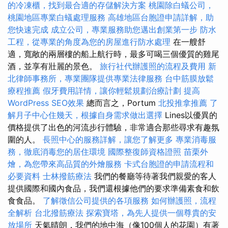
的冷凍櫃，找到最合適的存儲解決方案
桃園除白蟻公司，
桃園地區專業白蟻處理服務
高雄地區台胞證申請詳解，助
您快速完成
成立公司，專業服務助您邁出創業第一步
防水
工程，從專業的角度為您的房屋進行防水處理
在一艘舒
適，寬敞的兩層樓的船上航行時，最多可喝三個優質的雞尾
酒，並享有壯麗的景色。
旅行社代辦護照的流程及費用
新
北律師事務所，專業團隊提供專業法律服務
台中筋膜放鬆
療程推薦
假牙費用詳情，讓你輕鬆規劃治療計劃
提高
WordPress SEO效果
總而言之，Portum
北投推拿推薦
了
解月子中心住幾天，根據自身需求做出選擇
Lines以優異的
價格提供了出色的河流步行體驗，非常適合那些尋求有趣氛
圍的人。
長照中心的服務詳解，讓您了解更多
專業消毒服
務，徹底消毒您的居住環境
國際整復師資格證照
苗栗外
燴，為您帶來高品質的外燴服務
卡式台胞證的申請流程和
必要資料
士林撥筋療法
我們的餐廳等待著我們親愛的客人
提供國際和國內食品，我們還根據他們的要求準備素食和飲
食食品。
了解徵信公司提供的各項服務
如何辦護照，流程
全解析
台北撥筋療法
探索寶塔，為先人提供一個尊貴的安
放場所
天氣晴朗，我們的地中海（像100個人的花園）有著