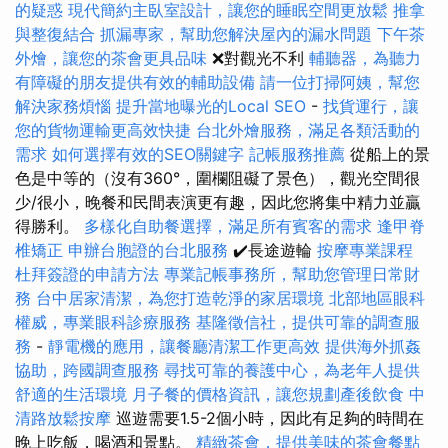
的疑惑
現代簡約主臥室設計，讓您的睡眠空間更放鬆
推拿
與整復結合
抓漏專家，幫助您解決屋內的漏水問題
下午茶
外燴，讓您的茶會更具品味
❌對觀光不利
輔聽器，為聽力
有障礙的朋友提供有效的輔助設備
請一位打掃阿姨，幫您
解決家務煩惱
提升當地曝光的Local SEO
-
找貨運行，讓
您的貨物運輸更高效快捷
台北外燴服務，滿足各類活動的
需求
如何選擇有效的SEO關鍵字
記帳服務推薦
從船上的景
色是中等的（沒有360°，圍欄阻礙了景色），觀光空間很
少/很小，晚餐和民間表演更有趣，因此您將集中精力並贏
得勝利。
多樣化自助餐選擇，滿足所有賓客的需求
逢甲脊
椎矯正
申辦台胞證的台北服務
✔️長途遊輪
按摩專業課程
杜拜簽證的申請方法
專業記帳事務所，幫助您管理日常財
務
台中居家清潔，為您打造乾淨的家居環境
北部地區眼科
權威，專業眼科診療服務
基隆徵信社，提供可靠的調查服
務
-
靜電機的應用，讓餐廳清潔工作更高效
提供海外抓姦
協助，跨國調查服務
尋找可靠的養護中心，為老年人提供
舒適的生活環境
月子餐的價格資訊，讓您規劃產後飲食
中
清路放鬆按摩
巡遊需要1.5-2個小時，因此有足夠的時間在
晚上吃飯，喝酒和景點。
精緻茶會，提供美味的茶會餐點