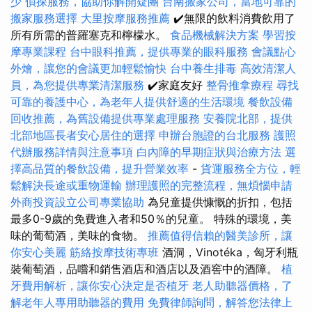
少
偵探服務，協助你解開疑團
台南搬家公司，當地可靠的
搬家服務選擇
大里按摩服務推薦
✔️無限的飲料消費飲用了
所有所需的普羅塞克和檸檬水。
食品機械解決方案
學習按
摩專業課程
台中眼科推薦，提供專業的眼科服務
會議點心
外燴，讓您的會議更加輕鬆愉快
台中養生排毒
高效清潔人
員，為您提供專業清潔服務
✔️家庭友好
整骨推拿療程
尋找
可靠的養護中心，為老年人提供舒適的生活環境
餐飲設備
回收推薦，為舊設備提供專業處理服務
安養院北部，提供
北部地區長者安心居住的選擇
申辦台胞證的台北服務
護照
代辦服務詳情與注意事項
白內障的早期症狀與治療方法
選
擇高品質的餐飲設備，提升營業效率
-
貨運服務全方位，輕
鬆解決長途或重物運輸
辦理護照的完整流程，無煩惱申請
外商投資設立公司專業協助
為兒童提供慷慨的折扣，包括
最多0-9歲的免費進入者和50％的兒童。 特殊的環境，美
味的葡萄酒，美味的食物。
推薦值得信賴的醫美診所，讓
你安心美麗
筋絡按摩技術專班
酒洞，Vinotéka，匈牙利瓶
裝葡萄酒，品嚐和銷售酒店和酒店以及酒窖中的酒障。
植
牙費用解析，讓你安心決定是否植牙
老人助聽器價格，了
解老年人專用助聽器的費用
免費律師詢問，解答您法律上