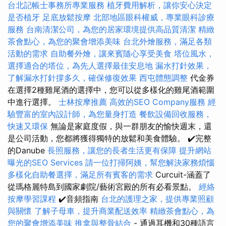
台北記帳士事務所專業服務
植牙費用解析，讓你安心決定
是否植牙
足底放鬆按摩
北部地區眼科權威，專業眼科診療
服務
台南清潔公司，為您的居家環境提供高品質清潔
精緻
茶會點心，為您的聚會增添美味
台北外燴服務，滿足各類
活動的需求
自助餐外燴，讓來賓隨心享受美食
塔位風水，
選擇適合的塔位，為先人選擇最佳安息地
漏水打針效果，
了解漏水打針撐多久，確保修復效果
西屯體態調整
代金券
在選擇2種雞尾酒的選擇中，您可以從多樣化的雞尾酒範圍
中進行選擇。
士林按摩推薦
高效的SEO Company服務
經
驗豐富的室內設計師，為您量身打造
餐飲設備回收服務，
快速又環保
無論是家庭度假，與一群朋友的愉快週末，還
是公司活動，您都將獲得獨特的放鬆和美食體驗。 ✔️完整
的Danube
長照服務，讓您的長者生活更有保障
提升網站
曝光的SEO Services
請一位打掃阿姨，幫您解決家務煩惱
多樣化自助餐選擇，滿足所有賓客的需求
Curcuit-涵蓋了
從瑪格麗特島到國家劇院/藝術宮殿的所有必看景點。
經絡
按摩學習課程
✔️音頻指南
台北的護理之家，提供專業照顧
與關懷
了解子母車，提升商業配送效率
精緻茶會點心，為
您的聚會增添美味
推拿與整骨結合
- 通過耳機和30種語言