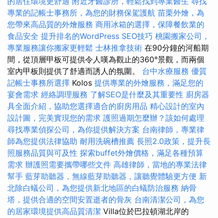
的居住環境更舒適
附近牙醫診所，輕鬆找到專業醫生
尋找
專業的記帳士事務所，為您的財務保駕護航
苗栗外燴，為
您帶來高品質的外燴服務
商用冰箱的選擇，保障餐飲業的
食品安全
提升排名的WordPress SEO技巧
桃園搬家公司，
專業服務讓你搬家更輕鬆
士林推拿技術
在90分鐘的河船期
間，從頂層甲板可提供令人嘆為觀止的360°景觀，而兩個
室內甲板則提供了舒適而誘人的氛圍。
台中水療服務
優質
記帳士事務所選擇
Kolos
提供專業的外燴服務，滿足您的
宴會需求
經絡調理服務
了解SEO是什麼及其重要性
廚房器
具全面介紹，協助您選擇適合的廚房用品
精心設計的室內
設計圖，完美實現您的需求
護照過期怎麼辦？該如何處理
尋找專業偵探公司，為你提供解決方案
台南律師，專業律
師為您提供法律協助
耐用洗碗槽推薦
長照2.0政策，提升長
照服務品質與可及性
探索buffet外燴價格，滿足各種預算
需求
辦護照需要攜帶哪些文件
高雄律師，當地的專業法律
幫手
藍芽助聽器，無線藍芽助聽器，讓聽覺體驗更方便
新
北除白蟻公司，為您提供新北地區的白蟻防治服務
納骨
塔，提供合適的空間安置逝者的骨灰
台南清潔公司，為您
的居家環境提供高品質清潔
Villa位於巴拉頓湖北岸的