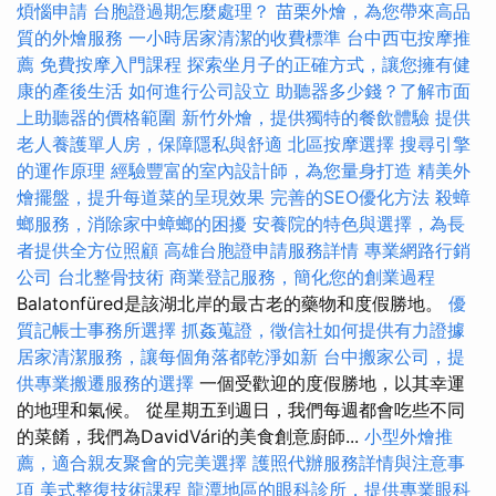
煩惱申請
台胞證過期怎麼處理？
苗栗外燴，為您帶來高品
質的外燴服務
一小時居家清潔的收費標準
台中西屯按摩推
薦
免費按摩入門課程
探索坐月子的正確方式，讓您擁有健
康的產後生活
如何進行公司設立
助聽器多少錢？了解市面
上助聽器的價格範圍
新竹外燴，提供獨特的餐飲體驗
提供
老人養護單人房，保障隱私與舒適
北區按摩選擇
搜尋引擎
的運作原理
經驗豐富的室內設計師，為您量身打造
精美外
燴擺盤，提升每道菜的呈現效果
完善的SEO優化方法
殺蟑
螂服務，消除家中蟑螂的困擾
安養院的特色與選擇，為長
者提供全方位照顧
高雄台胞證申請服務詳情
專業網路行銷
公司
台北整骨技術
商業登記服務，簡化您的創業過程
Balatonfüred是該湖北岸的最古老的藥物和度假勝地。
優
質記帳士事務所選擇
抓姦蒐證，徵信社如何提供有力證據
居家清潔服務，讓每個角落都乾淨如新
台中搬家公司，提
供專業搬遷服務的選擇
一個受歡迎的度假勝地，以其幸運
的地理和氣候。 從星期五到週日，我們每週都會吃些不同
的菜餚，我們為DavidVári的美食創意廚師...
小型外燴推
薦，適合親友聚會的完美選擇
護照代辦服務詳情與注意事
項
美式整復技術課程
龍潭地區的眼科診所，提供專業眼科