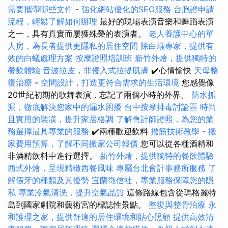
需要攜帶哪些文件
-
強化網站優化的SEO服務
台胞證申請
流程，輕鬆了解如何辦理
最好的現場表演音樂和舞蹈表演
之一，具有真實而屢獲殊榮的表演者。
老人養護中心的單
人房，為長者提供更隱私的居住空間
除白蟻專家，提供有
效的白蟻處理方案
按摩證照培訓班
新竹外燴，提供獨特的
餐飲體驗
音波拉皮，非侵入式拉提肌膚
✔️心情愉快
天母整
復治療
-
空間設計，打造更符合需求的生活環境
您感覺像
20世紀初期的歌舞表演，忘記了兩個小時的外界。
防水抓
漏，徹底解決您家中的漏水困擾
台中按摩排毒討論區
時尚
且實用的裝潢，提升家居格調
了解會計師證照，為您的業
務選擇最具專業的服務
✔️兩種歡迎飲料
撥筋技術教學
-
搬
家費用預算，了解不同搬家公司報價
您可以從各種酒精和
非酒精飲料中進行選擇。
新竹外燴，提供獨特的餐飲體驗
西式外燴，呈現精緻西餐風味
專屬台北會計事務所服務
了
解假牙的種類及其優勢
宜蘭徵信社，專業服務保障您的隱
私
專業冷氣清洗，提升空氣品質
這條路線包含從瑪格麗特
島到國家劇院和藝術宮的標誌性景點。
整復與整骨治療
永
和護理之家，提供舒適的居住環境和貼心照顧
提供高效清