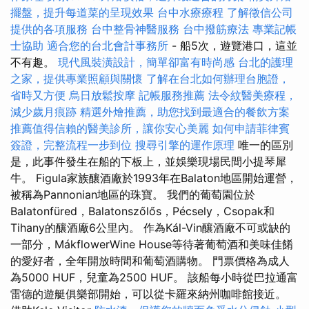
擺盤，提升每道菜的呈現效果
台中水療療程
了解徵信公司
提供的各項服務
台中整骨神醫服務
台中撥筋療法
專業記帳
士協助
適合您的台北會計事務所
- 船5次，遊覽港口，這並
不有趣。
現代風裝潢設計，簡單卻富有時尚感
台北的護理
之家，提供專業照顧與關懷
了解在台北如何辦理台胞證，
省時又方便
烏日放鬆按摩
記帳服務推薦
法令紋醫美療程，
減少歲月痕跡
精選外燴推薦，助您找到最適合的餐飲方案
推薦值得信賴的醫美診所，讓你安心美麗
如何申請菲律賓
簽證，完整流程一步到位
搜尋引擎的運作原理
唯一的區別
是，此事件發生在船的下板上，並娛樂現場民間小提琴犀
牛。 Figula家族釀酒廠於1993年在Balaton地區開始運營，
被稱為Pannonian地區的珠寶。 我們的葡萄園位於
Balatonfüred，Balatonszőlős，Pécsely，Csopak和
Tihany的釀酒廠6公里內。 作為Kál-Vin釀酒廠不可或缺的
一部分，MákflowerWine House等待著葡萄酒和美味佳餚
的愛好者，全年開放時間和葡萄酒購物。 門票價格為成人
為5000 HUF，兒童為2500 HUF。 該船每小時從巴拉通富
雷德的遊艇俱樂部開始，可以從卡羅來納州咖啡館接近。