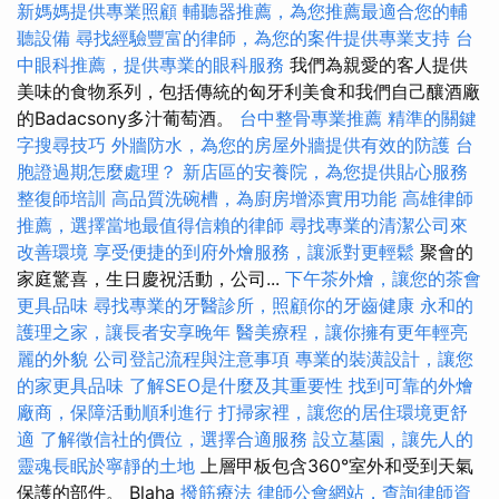
新媽媽提供專業照顧
輔聽器推薦，為您推薦最適合您的輔
聽設備
尋找經驗豐富的律師，為您的案件提供專業支持
台
中眼科推薦，提供專業的眼科服務
我們為親愛的客人提供
美味的食物系列，包括傳統的匈牙利美食和我們自己釀酒廠
的Badacsony多汁葡萄酒。
台中整骨專業推薦
精準的關鍵
字搜尋技巧
外牆防水，為您的房屋外牆提供有效的防護
台
胞證過期怎麼處理？
新店區的安養院，為您提供貼心服務
整復師培訓
高品質洗碗槽，為廚房增添實用功能
高雄律師
推薦，選擇當地最值得信賴的律師
尋找專業的清潔公司來
改善環境
享受便捷的到府外燴服務，讓派對更輕鬆
聚會的
家庭驚喜，生日慶祝活動，公司...
下午茶外燴，讓您的茶會
更具品味
尋找專業的牙醫診所，照顧你的牙齒健康
永和的
護理之家，讓長者安享晚年
醫美療程，讓你擁有更年輕亮
麗的外貌
公司登記流程與注意事項
專業的裝潢設計，讓您
的家更具品味
了解SEO是什麼及其重要性
找到可靠的外燴
廠商，保障活動順利進行
打掃家裡，讓您的居住環境更舒
適
了解徵信社的價位，選擇合適服務
設立墓園，讓先人的
靈魂長眠於寧靜的土地
上層甲板包含360°室外和受到天氣
保護的部件。 Blaha
撥筋療法
律師公會網站，查詢律師資