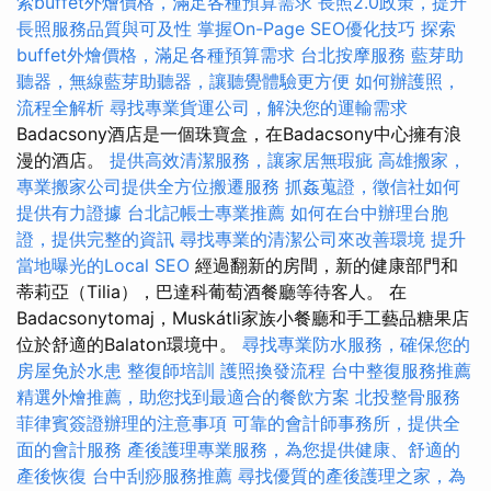
索buffet外燴價格，滿足各種預算需求
長照2.0政策，提升
長照服務品質與可及性
掌握On-Page SEO優化技巧
探索
buffet外燴價格，滿足各種預算需求
台北按摩服務
藍芽助
聽器，無線藍芽助聽器，讓聽覺體驗更方便
如何辦護照，
流程全解析
尋找專業貨運公司，解決您的運輸需求
Badacsony酒店是一個珠寶盒，在Badacsony中心擁有浪
漫的酒店。
提供高效清潔服務，讓家居無瑕疵
高雄搬家，
專業搬家公司提供全方位搬遷服務
抓姦蒐證，徵信社如何
提供有力證據
台北記帳士專業推薦
如何在台中辦理台胞
證，提供完整的資訊
尋找專業的清潔公司來改善環境
提升
當地曝光的Local SEO
經過翻新的房間，新的健康部門和
蒂莉亞（Tilia），巴達科葡萄酒餐廳等待客人。 在
Badacsonytomaj，Muskátli家族小餐廳和手工藝品糖果店
位於舒適的Balaton環境中。
尋找專業防水服務，確保您的
房屋免於水患
整復師培訓
護照換發流程
台中整復服務推薦
精選外燴推薦，助您找到最適合的餐飲方案
北投整骨服務
菲律賓簽證辦理的注意事項
可靠的會計師事務所，提供全
面的會計服務
產後護理專業服務，為您提供健康、舒適的
產後恢復
台中刮痧服務推薦
尋找優質的產後護理之家，為