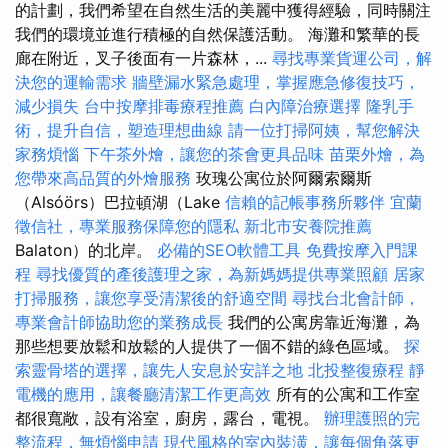
的計劃，我們希望在自然生活的美麗中獲得經驗，同時關注
我們的環境並進行積極的自然保護活動。 海灘和繁華的長
廊在附近，叉子後面有一片森林，...
尋找專業貨運公司，解
決您的運輸需求
牆壁漏水緊急處理，掌握應急修復技巧，
減少損失
台中按摩排毒療程推薦
白內障治療選擇
隆乳手
術，提升自信，塑造理想曲線
請一位打掃阿姨，幫您解決
家務煩惱
下午茶外燴，讓您的茶會更具品味
苗栗外燴，為
您帶來高品質的外燴服務
玫瑰公寓位於阿爾索爾斯
（Alsóörs）巴拉頓湖（Lake
信賴的記帳事務所夥伴
宜蘭
徵信社，專業服務保障您的隱私
新北市安養院推薦
Balaton）的北岸。
必備的SEO軟體工具
免費按摩入門課
程
尋找優質的產後護理之家，為新媽媽提供專業照顧
居家
打掃服務，讓您享受清潔後的舒適空間
尋找台北會計師，
專業會計師協助您的業務成長
我們的公寓房靠近海灘，為
那些想要放鬆和放鬆的人提供了一個不錯的綠色區域。
探
索靈骨塔的選擇，讓先人安息於安詳之地
北投整復療程
靜
電機的應用，讓餐廳清潔工作更高效
所有的公寓和工作室
都很寬敞，設有浴室，廚房，露台，電視。
辦理護照的完
整流程，無煩惱申請
現代風格的室內裝潢，讓每個角落更