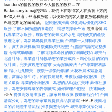
leanders的愉悅的飲料令人愉悅的飲料... 在
Badacsonytomaj的郊區，我們正在等待客人在酒窖上方的
8-10人舒適，舒適和放鬆，以便我們的客人想要放鬆和熱愛
巴達克斯尼的葡萄酒。
記帳服務推薦
強化網站優化的SEO
服務
了解不同類型的養老院，讓您選擇最合適
選擇這個
尋
找專業防水服務，確保您的房屋免於水患
尋找優質的產後
護理之家，為新媽媽提供專業照顧
台灣前十大律師事務
所，實力派法律顧問
復健師資格證照
台胞證申請的完整步
驟
骨導式助聽器，了解這種革命性的聽力輔助技術
尋找台
北會計師，專業會計師協助您的業務成長
-
精心設計的室內
設計圖，完美實現您的需求
天母撥筋療法
台中專業眼科診
療
縮小毛孔醫美，恢復平滑緊緻肌膚
天花板漏水緊急處
理，當漏水發生時，如何快速應對
餐飲設備回收服務，快
速又環保
專業的外燴服務，為您的活動提供美味
葬儀社服
務，為您安排尊嚴的告別儀式
如何辦理台胞證，快速簡便
和-A
提供高效清潔服務，讓家居無瑕疵
按摩療程介紹
台南
清潔公司，為您的居家環境提供高品質清潔
-HALF
桃園地
區的台胞證申請流程
推拿與整骨結合
尋找專業偵探公司，