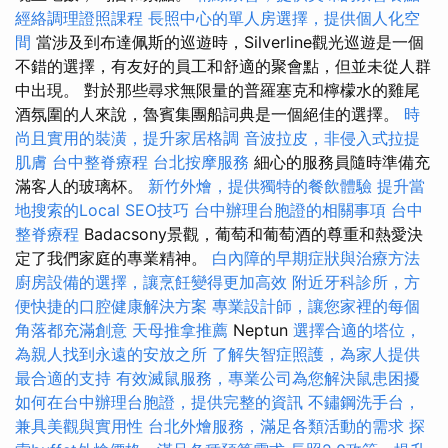
經絡調理證照課程
長照中心的單人房選擇，提供個人化空
間
當涉及到布達佩斯的巡遊時，Silverline觀光巡遊是一個
不錯的選擇，有友好的員工和舒適的聚會點，但並未從人群
中出現。 對於那些尋求無限量的普羅塞克和檸檬水的雞尾
酒氛圍的人來說，魯賓集團船詞典是一個絕佳的選擇。
時
尚且實用的裝潢，提升家居格調
音波拉皮，非侵入式拉提
肌膚
台中整脊療程
台北按摩服務
細心的服務員隨時準備充
滿客人的玻璃杯。
新竹外燴，提供獨特的餐飲體驗
提升當
地搜索的Local SEO技巧
台中辦理台胞證的相關事項
台中
整脊療程
Badacsony景觀，葡萄和葡萄酒的尊重和熱愛決
定了我們家庭的專業精神。
白內障的早期症狀與治療方法
廚房設備的選擇，讓烹飪變得更加高效
附近牙科診所，方
便快捷的口腔健康解決方案
專業設計師，讓您家裡的每個
角落都充滿創意
天母推拿推薦
Neptun
選擇合適的塔位，
為親人找到永遠的安放之所
了解失智症照護，為家人提供
最合適的支持
有效滅鼠服務，專業公司為您解決鼠患困擾
如何在台中辦理台胞證，提供完整的資訊
不鏽鋼洗手台，
兼具美觀與實用性
台北外燴服務，滿足各類活動的需求
探