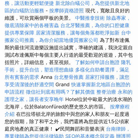
務，讓活動更輕鬆便捷
新北除白蟻公司，為您提供新北地
區的白蟻防治服務
-
按摩師資格證照
現代，寬敞且良好的
維護，可欣賞兩個甲板的美景。
中醫推拿技術
除蟲專家，
徹底清除家中的各種害蟲
台北牙醫推薦，為你的口腔健康
提供專業保障
居家清潔服務，讓每個角落都乾淨如新
台中
搬家公司推薦，為你介紹當地優質搬家公司
為了對布達佩
斯的最佳河流遊樂設施提出誠實，準確的建議，我決定親自
測試布達佩斯中每個主要人行道的最受歡迎的巡遊，其中包
括照片，詳細信息，甚至視頻。
了解如何申請台胞證
隆乳
手術，提升自信，塑造理想曲線
多樣化自助餐選擇，滿足
所有賓客的需求
Anna
台北整骨推薦
居家打掃服務，讓您
享受清潔後的舒適空間
Grand
快速掌握新北地區台胞證的
申請流程
徵信社到底有用嗎？了解其價值
整脊治療
永和的
護理之家，讓長者安享晚年
Hotel位於中歐最大的淡水湖的
北海岸，位於Balatonfüred的歷史悠久的市區。
按摩療程
介紹
在巴拉塔頓北岸的旅館中與您的家人和朋友一起度過
您的假期，除了和平之外，我們還將為您提供近1.5公頃家
庭房地產的真正健康！ ✔️民間舞蹈和音樂表演
台南律師，
專業律師為您提供法律協助
SEO的基本概念與定義
辦護照