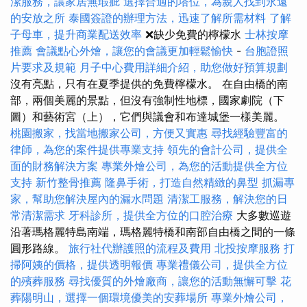
潔服務，讓家居無瑕疵
選擇合適的塔位，為親人找到永遠
的安放之所
泰國簽證的辦理方法，迅速了解所需材料
了解
子母車，提升商業配送效率
❌缺少免費的檸檬水
士林按摩
推薦
會議點心外燴，讓您的會議更加輕鬆愉快
-
台胞證照
片要求及規範
月子中心費用詳細介紹，助您做好預算規劃
沒有亮點，只有在夏季提供的免費檸檬水。 在自由橋的南
部，兩個美麗的景點，但沒有強制性地標，國家劇院（下
圖）和藝術宮（上），它們與議會和布達城堡一樣美麗。
桃園搬家，找當地搬家公司，方便又實惠
尋找經驗豐富的
律師，為您的案件提供專業支持
領先的會計公司，提供全
面的財務解決方案
專業外燴公司，為您的活動提供全方位
支持
新竹整骨推薦
隆鼻手術，打造自然精緻的鼻型
抓漏專
家，幫助您解決屋內的漏水問題
清潔工服務，解決您的日
常清潔需求
牙科診所，提供全方位的口腔治療
大多數巡遊
沿著瑪格麗特島南端，瑪格麗特橋和南部自由橋之間的一條
圓形路線。
旅行社代辦護照的流程及費用
北投按摩服務
打
掃阿姨的價格，提供透明報價
專業禮儀公司，提供全方位
的殯葬服務
尋找優質的外燴廠商，讓您的活動無懈可擊
花
葬陽明山，選擇一個環境優美的安葬場所
專業外燴公司，