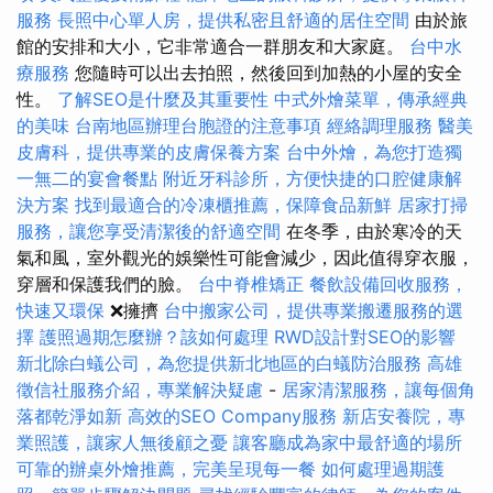
服務
長照中心單人房，提供私密且舒適的居住空間
由於旅
館的安排和大小，它非常適合一群朋友和大家庭。
台中水
療服務
您隨時可以出去拍照，然後回到加熱的小屋的安全
性。
了解SEO是什麼及其重要性
中式外燴菜單，傳承經典
的美味
台南地區辦理台胞證的注意事項
經絡調理服務
醫美
皮膚科，提供專業的皮膚保養方案
台中外燴，為您打造獨
一無二的宴會餐點
附近牙科診所，方便快捷的口腔健康解
決方案
找到最適合的冷凍櫃推薦，保障食品新鮮
居家打掃
服務，讓您享受清潔後的舒適空間
在冬季，由於寒冷的天
氣和風，室外觀光的娛樂性可能會減少，因此值得穿衣服，
穿層和保護我們的臉。
台中脊椎矯正
餐飲設備回收服務，
快速又環保
❌擁擠
台中搬家公司，提供專業搬遷服務的選
擇
護照過期怎麼辦？該如何處理
RWD設計對SEO的影響
新北除白蟻公司，為您提供新北地區的白蟻防治服務
高雄
徵信社服務介紹，專業解決疑慮
-
居家清潔服務，讓每個角
落都乾淨如新
高效的SEO Company服務
新店安養院，專
業照護，讓家人無後顧之憂
讓客廳成為家中最舒適的場所
可靠的辦桌外燴推薦，完美呈現每一餐
如何處理過期護