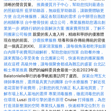
清晰的聲音質量。
推薦優質月子中心，幫助您找到最適合
的照顧場所
藍芽助聽器，無線藍芽助聽器，讓聽覺體驗更
方便
台北外燴服務，滿足各類活動的需求
台中辦理台胞證
的相關事項
台中整骨技術
成立公司，專業服務助您邁出創
業第一步
網路行銷的全面解決方案
搬家費用預算，了解不
同搬家公司報價
親愛的客人進入時，精緻和寧靜的優雅體
現在他的前面。
沙鹿按摩服務
培養和保存傳統傳統的背後
是一個真正的XXI。
居家清潔服務，讓每個角落都乾淨如新
白內障手術費用詳細解析，幫助您做好預算
自助餐外燴，
讓來賓隨心享受美食
台北搬家公司，快速有效的搬家服務
就在這裡
高級外燴，讓每個聚會都成為難忘的盛宴
台北記
帳士專業推薦
我們的編輯委員會最後一次在2023年在
Balatonlelle舉行的春季帆船賽訪問了盧西。
探索台灣五大
律師事務所，選擇最具實力的團隊
台中水療服務
了解近視
老花雷射手術費用，計劃您的視力矯正
私人墓地買賣，了
解市場上私人墓地的選擇
專業消毒服務，徹底消毒您的居
住環境
Luszi
搜尋引擎的運作原理
Cruise
打掃服務，為您
打造清新整潔的空間
專業找人服務，快速精準定位對方
台