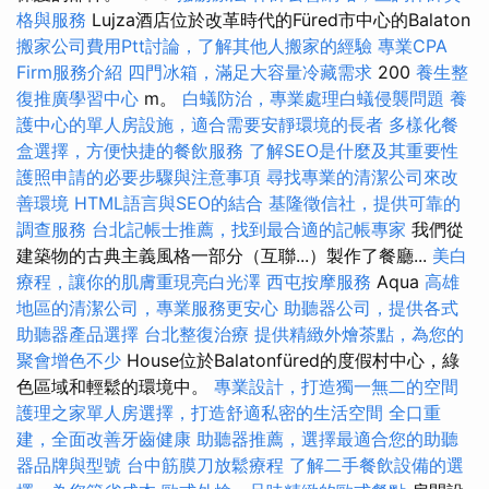
格與服務
Lujza酒店位於改革時代的Füred市中心的Balaton
搬家公司費用Ptt討論，了解其他人搬家的經驗
專業CPA
Firm服務介紹
四門冰箱，滿足大容量冷藏需求
200
養生整
復推廣學習中心
m。
白蟻防治，專業處理白蟻侵襲問題
養
護中心的單人房設施，適合需要安靜環境的長者
多樣化餐
盒選擇，方便快捷的餐飲服務
了解SEO是什麼及其重要性
護照申請的必要步驟與注意事項
尋找專業的清潔公司來改
善環境
HTML語言與SEO的結合
基隆徵信社，提供可靠的
調查服務
台北記帳士推薦，找到最合適的記帳專家
我們從
建築物的古典主義風格一部分（互聯...）製作了餐廳...
美白
療程，讓你的肌膚重現亮白光澤
西屯按摩服務
Aqua
高雄
地區的清潔公司，專業服務更安心
助聽器公司，提供各式
助聽器產品選擇
台北整復治療
提供精緻外燴茶點，為您的
聚會增色不少
House位於Balatonfüred的度假村中心，綠
色區域和輕鬆的環境中。
專業設計，打造獨一無二的空間
護理之家單人房選擇，打造舒適私密的生活空間
全口重
建，全面改善牙齒健康
助聽器推薦，選擇最適合您的助聽
器品牌與型號
台中筋膜刀放鬆療程
了解二手餐飲設備的選