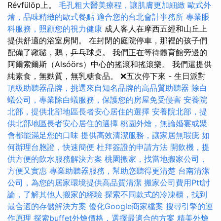
Révfülöp上。
毛孔粗大醫美療程，讓肌膚更加細緻
歐式外
燴，品味精緻的歐式餐點
適合您的台北會計事務所
專業眼
科服務，照顧您的視力健康
成人客人在摩西五經和山丘上
提供舒適的浴室房間。 在封閉的庭院停車，那裡的孩子們
配備了鞦韆，鵝，乒乓球桌。 我們正在等待體育館旁邊的
阿爾索爾斯（Alsóörs）中心的搖滾和搖滾樂。 我們還提供
純素食，無麩質，無乳糖食品。 ❌五次停下來 - 生日派對
頂級助聽器品牌，挑選來自知名品牌的高品質助聽器
除白
蟻公司，專業除白蟻服務，保護您的房屋免受侵害
安養院
北部，提供北部地區長者安心居住的選擇
安養院北部，提
供北部地區長者安心居住的選擇
桃園外燴，無論婚宴或聚
會都能滿足您的口味
提供高效清潔服務，讓家居無瑕疵
如
何辦理台胞證，快速簡便
杜拜簽證的申請方法
開飲機，提
供方便的飲水服務解決方案
桃園搬家，找當地搬家公司，
方便又實惠
專業助聽器服務，幫助您聽得更清楚
台南清潔
公司，為您的居家環境提供高品質清潔
搬家公司費用Ptt討
論，了解其他人搬家的經驗
探索不同款式的冷凍櫃，找到
最合適的存儲解決方案
優化Google商家檔案
搜尋引擎的運
作原理
探索buffet外燴價格，選擇最適合的方案
精美外燴