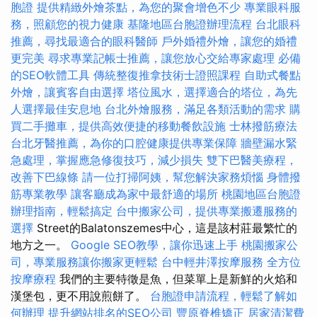
胞證
提供精緻外燴茶點，為您的聚會增色不少
專業眼科服
務，照顧您的視力健康
基隆地區台胞證辦理流程
台北眼科
推薦，尋找最適合的眼科醫師
戶外婚禮外燴，讓您的婚禮
更完美
尋求專業記帳士推薦，讓您放心交給專家處理
必備
的SEO軟體工具
傳統整復推拿技術士證照課程
自助式餐點
外燴，讓賓客自由選擇
塔位風水，選擇適合的塔位，為先
人選擇最佳安息地
台北外燴服務，滿足各類活動的需求
購
買二手攤車，提供高效便捷的移動餐飲設施
士林撥筋療法
台北牙醫推薦，為你的口腔健康提供專業保障
牆壁漏水緊
急處理，掌握應急修復技巧，減少損失
雙下巴醫美療程，
改善下巴線條
請一位打掃阿姨，幫您解決家務煩惱
身體撥
筋專業教學
讓客廳成為家中最舒適的場所
桃園地區台胞證
辦理指南，輕鬆搞定
台中搬家公司，提供專業搬遷服務的
選擇
Street的Balatonszemes中心，這是該村莊最繁忙的
地方之一。
Google SEO教學，讓你迅速上手
桃園搬家公
司，專業服務讓你搬家更輕鬆
台中輕井澤按摩服務
全方位
按摩療程
我們的主要特徵是魚，但菜單上是新鮮的火焰和
漢堡包，更不用說煎餅了。
台胞證申請流程，輕鬆了解如
何辦理
提升網站排名的SEO公司
豐原脊椎矯正
居家清潔費