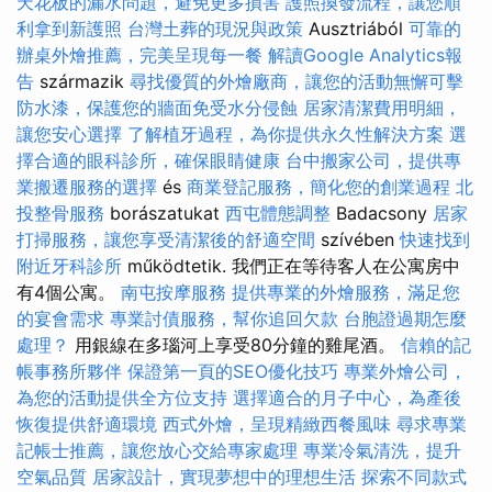
天花板的漏水問題，避免更多損害
護照換發流程，讓您順
利拿到新護照
台灣土葬的現況與政策
Ausztriából
可靠的
辦桌外燴推薦，完美呈現每一餐
解讀Google Analytics報
告
származik
尋找優質的外燴廠商，讓您的活動無懈可擊
防水漆，保護您的牆面免受水分侵蝕
居家清潔費用明細，
讓您安心選擇
了解植牙過程，為你提供永久性解決方案
選
擇合適的眼科診所，確保眼睛健康
台中搬家公司，提供專
業搬遷服務的選擇
és
商業登記服務，簡化您的創業過程
北
投整骨服務
borászatukat
西屯體態調整
Badacsony
居家
打掃服務，讓您享受清潔後的舒適空間
szívében
快速找到
附近牙科診所
működtetik. 我們正在等待客人在公寓房中
有4個公寓。
南屯按摩服務
提供專業的外燴服務，滿足您
的宴會需求
專業討債服務，幫你追回欠款
台胞證過期怎麼
處理？
用銀線在多瑙河上享受80分鐘的雞​​尾酒。
信賴的記
帳事務所夥伴
保證第一頁的SEO優化技巧
專業外燴公司，
為您的活動提供全方位支持
選擇適合的月子中心，為產後
恢復提供舒適環境
西式外燴，呈現精緻西餐風味
尋求專業
記帳士推薦，讓您放心交給專家處理
專業冷氣清洗，提升
空氣品質
居家設計，實現夢想中的理想生活
探索不同款式